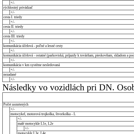
+/-
rýchlostný privádzač
+/-
cesta I. triedy
+/-
cesta II. triedy
+/-
cesta III. triedy
+/-
komunikácia účelová - poľné a lesné cesty
+/-
komunikácia účelová - ostatné (parkoviská, príjazdy k továrňam, pieskovňam, skladom a pod
+/-
komunikácia v km systéme nesledovaná
+/-
nezadané
+/-
Následky vo vozidlách pri DN. Osob
Počet usmrtených
+/-
motocykel, motorová trojkolka, štvorkolka - L
+/-
malé motocykle L1e, L2e
+/-
motocykle L3e, L4e