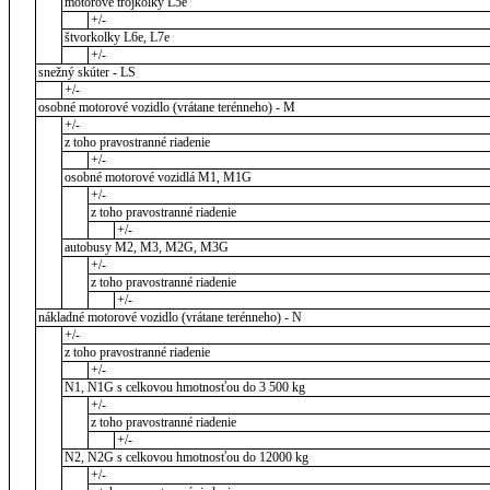
motorové trojkolky L5e
+/-
štvorkolky L6e, L7e
+/-
snežný skúter - LS
+/-
osobné motorové vozidlo (vrátane terénneho) - M
+/-
z toho pravostranné riadenie
+/-
osobné motorové vozidlá M1, M1G
+/-
z toho pravostranné riadenie
+/-
autobusy M2, M3, M2G, M3G
+/-
z toho pravostranné riadenie
+/-
nákladné motorové vozidlo (vrátane terénneho) - N
+/-
z toho pravostranné riadenie
+/-
N1, N1G s celkovou hmotnosťou do 3 500 kg
+/-
z toho pravostranné riadenie
+/-
N2, N2G s celkovou hmotnosťou do 12000 kg
+/-