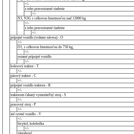
+/-
z toho pravostranné riadenie
+/-
N3, N3G s celkovou hmotnosťou nad 12000 kg
+/-
z toho pravostranné riadenie
+/-
prípojné vozidlo (vrátane návesa) - O
+/-
O1, s celkovou hmotnosťou do 750 kg,
+/-
ostatné prípojné vozidlo
+/-
kolesový traktor - T
+/-
pásový traktor - C
+/-
prípojné vozidlo traktora - R
+/-
traktorom ťahaný vymeniteľný stroj - S
+/-
pracovný stroj - P
+/-
iné cestné vozidlo - V
+/-
bicykel, kolobežka
+/-
záprahové