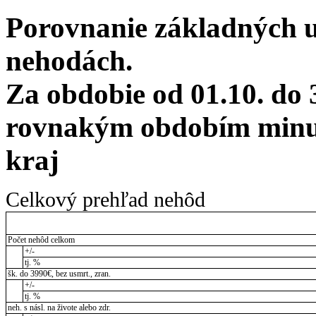
Porovnanie základných 
nehodách.
Za obdobie od 01.10. do 
rovnakým obdobím minul
kraj
Celkový prehľad nehôd
Počet nehôd celkom
+/-
tj. %
šk. do 3990€, bez usmrt., zran.
+/-
tj. %
neh. s násl. na živote alebo zdr.