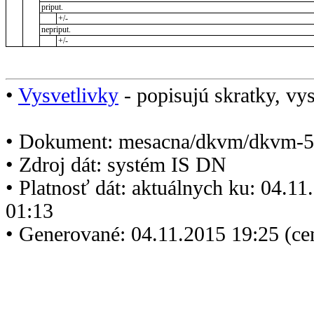
priput.
+/-
nepriput.
+/-
•
Vysvetlivky
- popisujú skratky, vys
• Dokument: mesacna/dkvm/dkvm-5
• Zdroj dát: systém IS DN
• Platnosť dát: aktuálnych ku: 04.1
01:13
• Generované: 04.11.2015 19:25 (ce