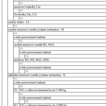
+/-
motorové trojkolky L5e
+/-
štvorkolky L6e, L7e
+/-
snežný skúter - LS
+/-
osobné motorové vozidlo (vrátane terénneho) - M
+/-
z toho pravostranné riadenie
+/-
osobné motorové vozidlá M1, M1G
+/-
z toho pravostranné riadenie
+/-
autobusy M2, M3, M2G, M3G
+/-
z toho pravostranné riadenie
+/-
nákladné motorové vozidlo (vrátane terénneho) - N
+/-
z toho pravostranné riadenie
+/-
N1, N1G s celkovou hmotnosťou do 3 500 kg
+/-
z toho pravostranné riadenie
+/-
N2, N2G s celkovou hmotnosťou do 12000 kg