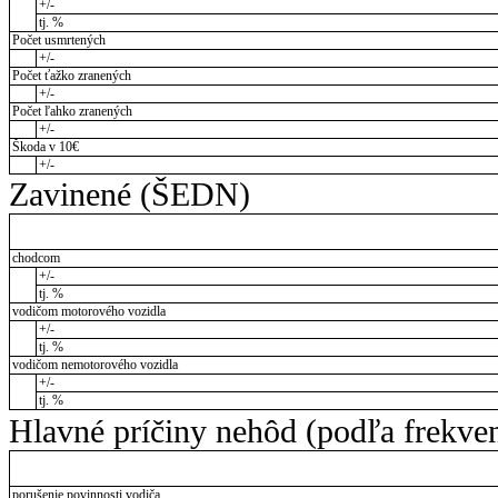
+/-
tj. %
Počet usmrtených
+/-
Počet ťažko zranených
+/-
Počet ľahko zranených
+/-
Škoda v 10€
+/-
Zavinené (ŠEDN)
chodcom
+/-
tj. %
vodičom motorového vozidla
+/-
tj. %
vodičom nemotorového vozidla
+/-
tj. %
Hlavné príčiny nehôd (podľa frekve
porušenie povinnosti vodiča