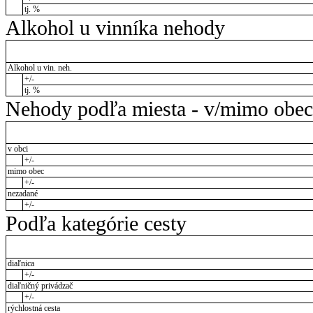
tj. %
Alkohol u vinníka nehody
Alkohol u vin. neh.
+/-
tj. %
Nehody podľa miesta - v/mimo obec
v obci
+/-
mimo obec
+/-
nezadané
+/-
Podľa kategórie cesty
diaľnica
+/-
diaľničný privádzač
+/-
rýchlostná cesta