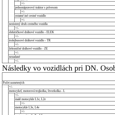
+/-
jednonápravový traktor s prívesom
+/-
ostatné iné cestné vozidlo
+/-
nezistený druh cestného vozidla
+/-
električkové dráhové vozidlo - ELEK
+/-
trolejbusové dráhové vozidlo - TR
+/-
železničné dráhové vozidlo - ZE
+/-
nezadané
+/-
Následky vo vozidlách pri DN. Osob
Počet usmrtených
+/-
motocykel, motorová trojkolka, štvorkolka - L
+/-
malé motocykle L1e, L2e
+/-
motocykle L3e, L4e
+/-