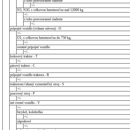
z toho pravostranné riadenie
+/-
N3, N3G s celkovou hmotnosťou nad 12000 kg
+/-
z toho pravostranné riadenie
+/-
prípojné vozidlo (vrátane návesa) - O
+/-
O1, s celkovou hmotnosťou do 750 kg,
+/-
ostatné prípojné vozidlo
+/-
kolesový traktor - T
+/-
pásový traktor - C
+/-
prípojné vozidlo traktora - R
+/-
traktorom ťahaný vymeniteľný stroj - S
+/-
pracovný stroj - P
+/-
iné cestné vozidlo - V
+/-
bicykel, kolobežka
+/-
záprahové
+/-