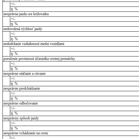
+/-
tj. %
nesprávna jazda cez križovatku
+/-
tj. %
nedovolená rýchlosť jazdy
+/-
tj. %
nedodržanie vzdialenosti medzi vozidlami
+/-
tj. %
porušenie povinnosti účastníka cestnej premávky
+/-
tj. %
nesprávne otáčanie a cúvanie
+/-
tj. %
nesprávne predchádzanie
+/-
tj. %
nesprávne odbočovanie
+/-
tj. %
nesprávny spôsob jazdy
+/-
tj. %
nesprávne vchádzanie na cestu
+/-