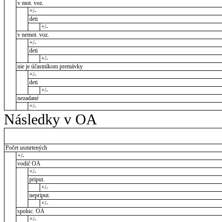
v mot. voz.
+/-
deti
+/-
v nemot. voz.
+/-
deti
+/-
nie je účastníkom premávky
+/-
deti
+/-
nezadané
+/-
Následky v OA
Počet usmrtených
+/-
vodič OA
+/-
priput.
+/-
nepriput.
+/-
spoluc. OA
+/-