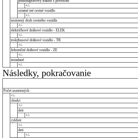
jednonápravový traktor s prívesom
+/-
ostatné iné cestné vozidlo
+/-
nezistený druh cestného vozidla
+/-
električkové dráhové vozidlo - ELEK
+/-
trolejbusové dráhové vozidlo - TR
+/-
železničné dráhové vozidlo - ZE
+/-
nezadané
+/-
Následky, pokračovanie
Počet usmrtených
+/-
chodci
+/-
deti
+/-
cyklisti
+/-
deti
+/-