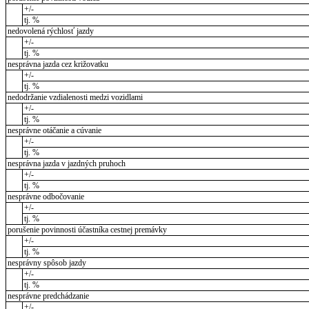
+/-
tj. %
nedovolená rýchlosť jazdy
+/-
tj. %
nesprávna jazda cez križovatku
+/-
tj. %
nedodržanie vzdialenosti medzi vozidlami
+/-
tj. %
nesprávne otáčanie a cúvanie
+/-
tj. %
nesprávna jazda v jazdných pruhoch
+/-
tj. %
nesprávne odbočovanie
+/-
tj. %
porušenie povinnosti účastníka cestnej premávky
+/-
tj. %
nesprávny spôsob jazdy
+/-
tj. %
nesprávne predchádzanie
+/-