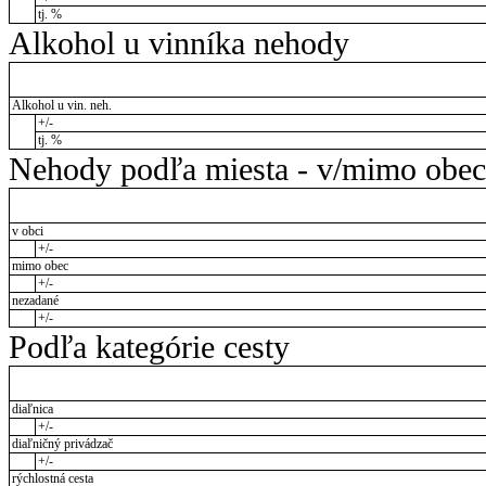
tj. %
Alkohol u vinníka nehody
Alkohol u vin. neh.
+/-
tj. %
Nehody podľa miesta - v/mimo obec
v obci
+/-
mimo obec
+/-
nezadané
+/-
Podľa kategórie cesty
diaľnica
+/-
diaľničný privádzač
+/-
rýchlostná cesta