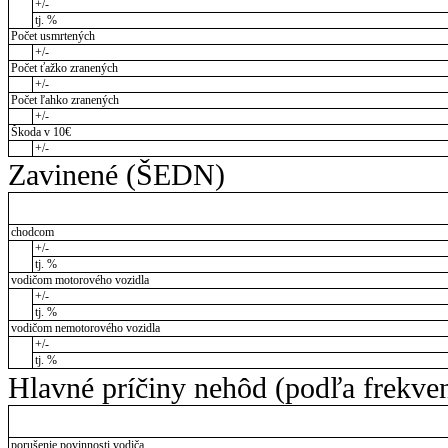
+/-
tj. %
Počet usmrtených
+/-
Počet ťažko zranených
+/-
Počet ľahko zranených
+/-
Škoda v 10€
+/-
Zavinené (ŠEDN)
chodcom
+/-
tj. %
vodičom motorového vozidla
+/-
tj. %
vodičom nemotorového vozidla
+/-
tj. %
Hlavné príčiny nehôd (podľa frekve
porušenie povinnosti vodiča