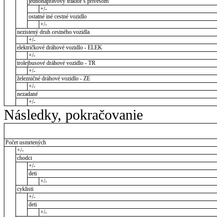
jednonápravový traktor s prívesom
+/-
ostatné iné cestné vozidlo
+/-
nezistený druh cestného vozidla
+/-
električkové dráhové vozidlo - ELEK
+/-
trolejbusové dráhové vozidlo - TR
+/-
železničné dráhové vozidlo - ZE
+/-
nezadané
+/-
Následky, pokračovanie
Počet usmrtených
+/-
chodci
+/-
deti
+/-
cyklisti
+/-
deti
+/-