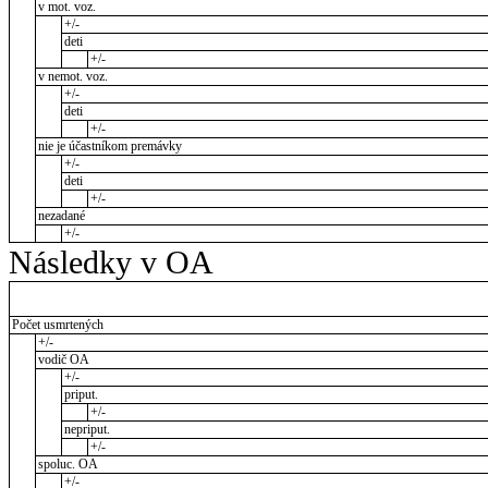
v mot. voz.
+/-
deti
+/-
v nemot. voz.
+/-
deti
+/-
nie je účastníkom premávky
+/-
deti
+/-
nezadané
+/-
Následky v OA
Počet usmrtených
+/-
vodič OA
+/-
priput.
+/-
nepriput.
+/-
spoluc. OA
+/-