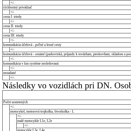
+/-
rýchlostný privádzač
+/-
cesta I. triedy
+/-
cesta II. triedy
+/-
cesta III. triedy
+/-
komunikácia účelová - poľné a lesné cesty
+/-
komunikácia účelová - ostatné (parkoviská, príjazdy k továrňam, pieskovňam, skladom a pod
+/-
komunikácia v km systéme nesledovaná
+/-
nezadané
+/-
Následky vo vozidlách pri DN. Osob
Počet usmrtených
+/-
motocykel, motorová trojkolka, štvorkolka - L
+/-
malé motocykle L1e, L2e
+/-
motocykle L3e, L4e