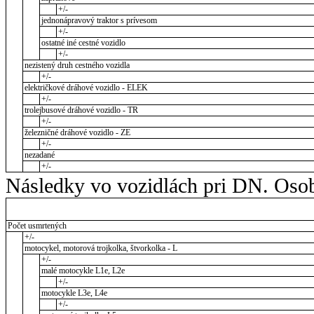
+/-
jednonápravový traktor s prívesom
+/-
ostatné iné cestné vozidlo
+/-
nezistený druh cestného vozidla
+/-
električkové dráhové vozidlo - ELEK
+/-
trolejbusové dráhové vozidlo - TR
+/-
železničné dráhové vozidlo - ZE
+/-
nezadané
+/-
Následky vo vozidlách pri DN. Osob
Počet usmrtených
+/-
motocykel, motorová trojkolka, štvorkolka - L
+/-
malé motocykle L1e, L2e
+/-
motocykle L3e, L4e
+/-