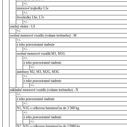
+/-
motorové trojkolky L5e
+/-
štvorkolky L6e, L7e
+/-
snežný skúter - LS
+/-
osobné motorové vozidlo (vrátane terénneho) - M
+/-
z toho pravostranné riadenie
+/-
osobné motorové vozidlá M1, M1G
+/-
z toho pravostranné riadenie
+/-
autobusy M2, M3, M2G, M3G
+/-
z toho pravostranné riadenie
+/-
nákladné motorové vozidlo (vrátane terénneho) - N
+/-
z toho pravostranné riadenie
+/-
N1, N1G s celkovou hmotnosťou do 3 500 kg
+/-
z toho pravostranné riadenie
+/-
N2, N2G s celkovou hmotnosťou do 12000 kg