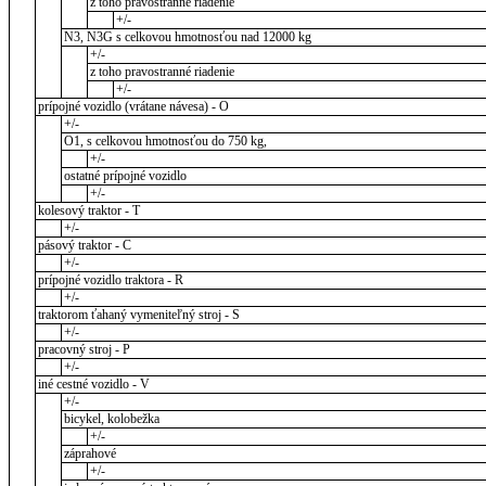
z toho pravostranné riadenie
+/-
N3, N3G s celkovou hmotnosťou nad 12000 kg
+/-
z toho pravostranné riadenie
+/-
prípojné vozidlo (vrátane návesa) - O
+/-
O1, s celkovou hmotnosťou do 750 kg,
+/-
ostatné prípojné vozidlo
+/-
kolesový traktor - T
+/-
pásový traktor - C
+/-
prípojné vozidlo traktora - R
+/-
traktorom ťahaný vymeniteľný stroj - S
+/-
pracovný stroj - P
+/-
iné cestné vozidlo - V
+/-
bicykel, kolobežka
+/-
záprahové
+/-