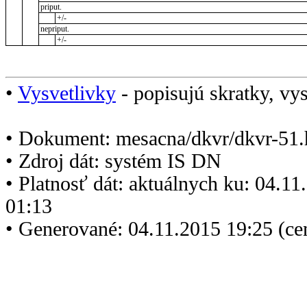
priput.
+/-
nepriput.
+/-
•
Vysvetlivky
- popisujú skratky, vys
• Dokument: mesacna/dkvr/dkvr-51.
• Zdroj dát: systém IS DN
• Platnosť dát: aktuálnych ku: 04.1
01:13
• Generované: 04.11.2015 19:25 (ce