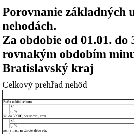
Porovnanie základných 
nehodách.
Za obdobie od 01.01. do 
rovnakým obdobím minul
Bratislavský kraj
Celkový prehľad nehôd
Počet nehôd celkom
+/-
tj. %
šk. do 3990€, bez usmrt., zran.
+/-
tj. %
neh. s násl. na živote alebo zdr.