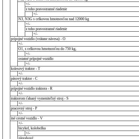
+/-
z toho pravostranné riadenie
+/-
N3, N3G s celkovou hmotnosťou nad 12000 kg
+/-
z toho pravostranné riadenie
+/-
prípojné vozidlo (vrátane návesa) - O
+/-
O1, s celkovou hmotnosťou do 750 kg,
+/-
ostatné prípojné vozidlo
+/-
kolesový traktor - T
+/-
pásový traktor - C
+/-
prípojné vozidlo traktora - R
+/-
traktorom ťahaný vymeniteľný stroj - S
+/-
pracovný stroj - P
+/-
iné cestné vozidlo - V
+/-
bicykel, kolobežka
+/-
záprahové