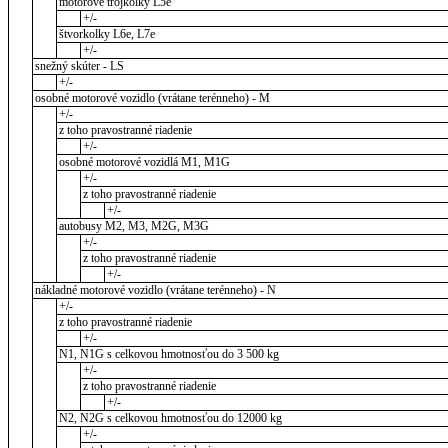
motorové trojkolky L5e
+/-
štvorkolky L6e, L7e
+/-
snežný skúter - LS
+/-
osobné motorové vozidlo (vrátane terénneho) - M
+/-
z toho pravostranné riadenie
+/-
osobné motorové vozidlá M1, M1G
+/-
z toho pravostranné riadenie
+/-
autobusy M2, M3, M2G, M3G
+/-
z toho pravostranné riadenie
+/-
nákladné motorové vozidlo (vrátane terénneho) - N
+/-
z toho pravostranné riadenie
+/-
N1, N1G s celkovou hmotnosťou do 3 500 kg
+/-
z toho pravostranné riadenie
+/-
N2, N2G s celkovou hmotnosťou do 12000 kg
+/-