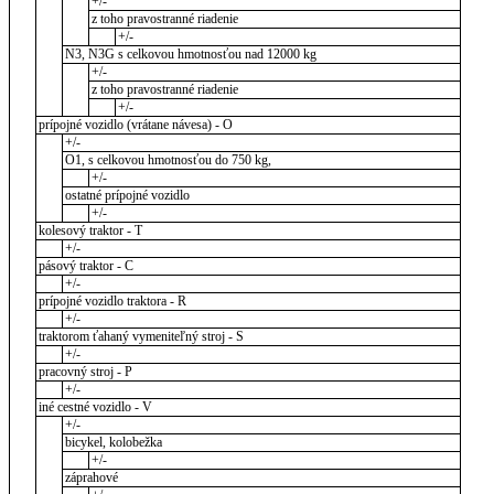
+/-
z toho pravostranné riadenie
+/-
N3, N3G s celkovou hmotnosťou nad 12000 kg
+/-
z toho pravostranné riadenie
+/-
prípojné vozidlo (vrátane návesa) - O
+/-
O1, s celkovou hmotnosťou do 750 kg,
+/-
ostatné prípojné vozidlo
+/-
kolesový traktor - T
+/-
pásový traktor - C
+/-
prípojné vozidlo traktora - R
+/-
traktorom ťahaný vymeniteľný stroj - S
+/-
pracovný stroj - P
+/-
iné cestné vozidlo - V
+/-
bicykel, kolobežka
+/-
záprahové