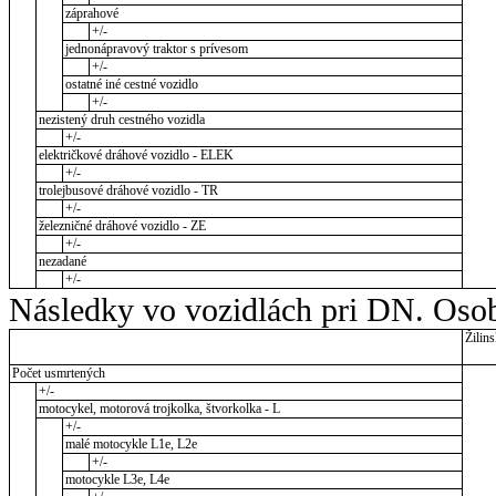
záprahové
+/-
jednonápravový traktor s prívesom
+/-
ostatné iné cestné vozidlo
+/-
nezistený druh cestného vozidla
+/-
električkové dráhové vozidlo - ELEK
+/-
trolejbusové dráhové vozidlo - TR
+/-
železničné dráhové vozidlo - ZE
+/-
nezadané
+/-
Následky vo vozidlách pri DN. Osob
Žilins
Počet usmrtených
+/-
motocykel, motorová trojkolka, štvorkolka - L
+/-
malé motocykle L1e, L2e
+/-
motocykle L3e, L4e