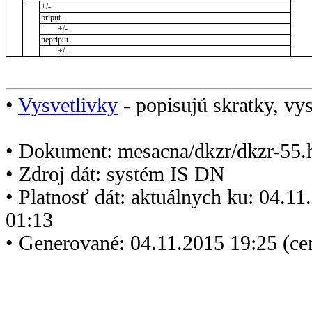
+/-
priput.
+/-
nepriput.
+/-
•
Vysvetlivky
- popisujú skratky, vys
• Dokument: mesacna/dkzr/dkzr-55.
• Zdroj dát: systém IS DN
• Platnosť dát: aktuálnych ku: 04.1
01:13
• Generované: 04.11.2015 19:25 (ce