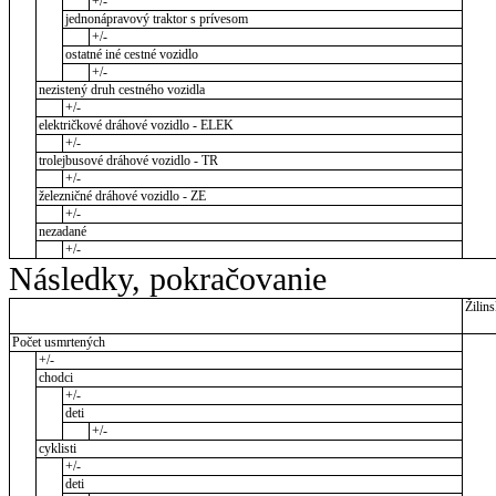
+/-
jednonápravový traktor s prívesom
+/-
ostatné iné cestné vozidlo
+/-
nezistený druh cestného vozidla
+/-
električkové dráhové vozidlo - ELEK
+/-
trolejbusové dráhové vozidlo - TR
+/-
železničné dráhové vozidlo - ZE
+/-
nezadané
+/-
Následky, pokračovanie
Žilins
Počet usmrtených
+/-
chodci
+/-
deti
+/-
cyklisti
+/-
deti