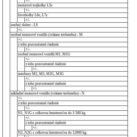
+/-
motorové trojkolky L5e
+/-
štvorkolky L6e, L7e
+/-
snežný skúter - LS
+/-
osobné motorové vozidlo (vrátane terénneho) - M
+/-
z toho pravostranné riadenie
+/-
osobné motorové vozidlá M1, M1G
+/-
z toho pravostranné riadenie
+/-
autobusy M2, M3, M2G, M3G
+/-
z toho pravostranné riadenie
+/-
nákladné motorové vozidlo (vrátane terénneho) - N
+/-
z toho pravostranné riadenie
+/-
N1, N1G s celkovou hmotnosťou do 3 500 kg
+/-
z toho pravostranné riadenie
+/-
N2, N2G s celkovou hmotnosťou do 12000 kg