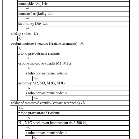
motocykle L3e, L4e
+/-
motorové trojkolky L5e
+/-
štvorkolky L6e, L7e
+/-
snežný skúter - LS
+/-
osobné motorové vozidlo (vrátane terénneho) - M
+/-
z toho pravostranné riadenie
+/-
osobné motorové vozidlá M1, M1G
+/-
z toho pravostranné riadenie
+/-
autobusy M2, M3, M2G, M3G
+/-
z toho pravostranné riadenie
+/-
nákladné motorové vozidlo (vrátane terénneho) - N
+/-
z toho pravostranné riadenie
+/-
N1, N1G s celkovou hmotnosťou do 3 500 kg
+/-
z toho pravostranné riadenie
+/-