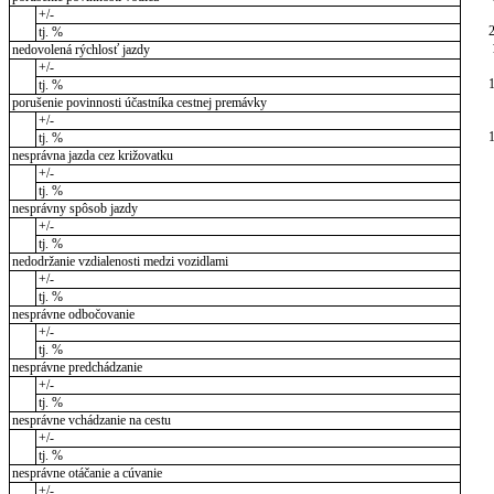
+/-
tj. %
nedovolená rýchlosť jazdy
+/-
tj. %
porušenie povinnosti účastníka cestnej premávky
+/-
tj. %
nesprávna jazda cez križovatku
+/-
tj. %
nesprávny spôsob jazdy
+/-
tj. %
nedodržanie vzdialenosti medzi vozidlami
+/-
tj. %
nesprávne odbočovanie
+/-
tj. %
nesprávne predchádzanie
+/-
tj. %
nesprávne vchádzanie na cestu
+/-
tj. %
nesprávne otáčanie a cúvanie
+/-