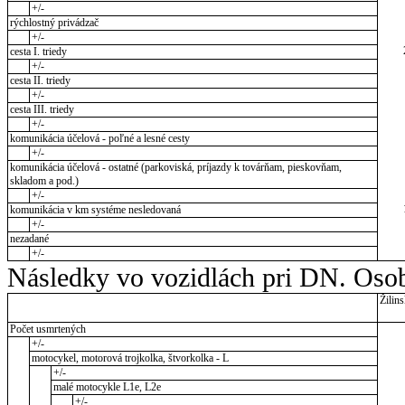
+/-
rýchlostný privádzač
+/-
cesta I. triedy
+/-
cesta II. triedy
+/-
cesta III. triedy
+/-
komunikácia účelová - poľné a lesné cesty
+/-
komunikácia účelová - ostatné (parkoviská, príjazdy k továrňam, pieskovňam,
skladom a pod.)
+/-
komunikácia v km systéme nesledovaná
+/-
nezadané
+/-
Následky vo vozidlách pri DN. Osob
Žilins
Počet usmrtených
+/-
motocykel, motorová trojkolka, štvorkolka - L
+/-
malé motocykle L1e, L2e
+/-