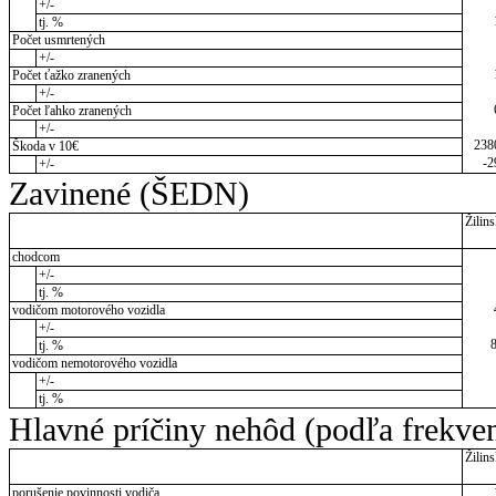
+/-
tj. %
Počet usmrtených
+/-
Počet ťažko zranených
+/-
Počet ľahko zranených
+/-
238
Škoda v 10€
-2
+/-
Zavinené (ŠEDN)
Žilins
chodcom
+/-
tj. %
vodičom motorového vozidla
+/-
tj. %
vodičom nemotorového vozidla
+/-
tj. %
Hlavné príčiny nehôd (podľa frekve
Žilins
porušenie povinnosti vodiča