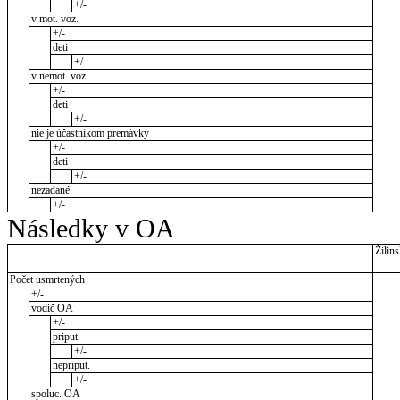
+/-
v mot. voz.
+/-
deti
+/-
v nemot. voz.
+/-
deti
+/-
nie je účastníkom premávky
+/-
deti
+/-
nezadané
+/-
Následky v OA
Žilins
Počet usmrtených
+/-
vodič OA
+/-
priput.
+/-
nepriput.
+/-
spoluc. OA