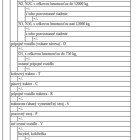
N2, N2G s celkovou hmotnosťou do 12000 kg
+/-
z toho pravostranné riadenie
+/-
N3, N3G s celkovou hmotnosťou nad 12000 kg
+/-
z toho pravostranné riadenie
+/-
prípojné vozidlo (vrátane návesa) - O
+/-
O1, s celkovou hmotnosťou do 750 kg,
+/-
ostatné prípojné vozidlo
+/-
kolesový traktor - T
+/-
pásový traktor - C
+/-
prípojné vozidlo traktora - R
+/-
traktorom ťahaný vymeniteľný stroj - S
+/-
pracovný stroj - P
+/-
iné cestné vozidlo - V
+/-
bicykel, kolobežka
+/-