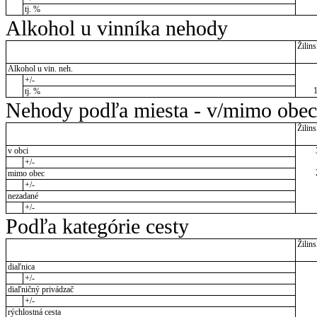
tj. %
Alkohol u vinníka nehody
Žilins
Alkohol u vin. neh.
+/-
tj. %
Nehody podľa miesta - v/mimo obec
Žilins
v obci
+/-
mimo obec
+/-
nezadané
+/-
Podľa kategórie cesty
Žilins
diaľnica
+/-
diaľničný privádzač
+/-
rýchlostná cesta