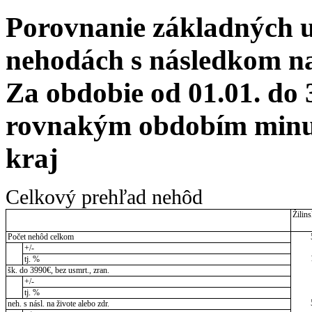
Porovnanie základných 
nehodách s následkom na 
Za obdobie od 01.01. do 
rovnakým obdobím minul
kraj
Celkový prehľad nehôd
Žilins
Počet nehôd celkom
+/-
tj. %
šk. do 3990€, bez usmrt., zran.
+/-
tj. %
neh. s násl. na živote alebo zdr.