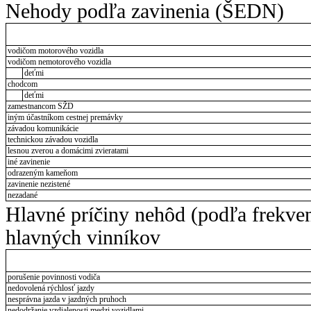
Nehody podľa zavinenia (ŠEDN)
vodičom motorového vozidla
vodičom nemotorového vozidla
deťmi
chodcom
deťmi
zamestnancom SŽD
iným účastníkom cestnej premávky
závadou komunikácie
technickou závadou vozidla
lesnou zverou a domácimi zvieratami
iné zavinenie
odrazeným kameňom
zavinenie nezistené
nezadané
Hlavné príčiny nehôd (podľa frekve
hlavných vinníkov
porušenie povinnosti vodiča
nedovolená rýchlosť jazdy
nesprávna jazda v jazdných pruhoch
nedodržanie vzdialenosti medzi vozidlami