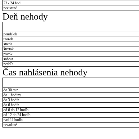
23 - 24 hod
nezistené
Deň nehody
pondelok
utorok
streda
štvrtok
piatok
sobota
nedeľa
Čas nahlásenia nehody
do 30 min.
do 1 hodiny
do 3 hodín
do 6 hodín
od 6 do 12 hodín
od 12 do 24 hodín
nad 24 hodín
nezadané