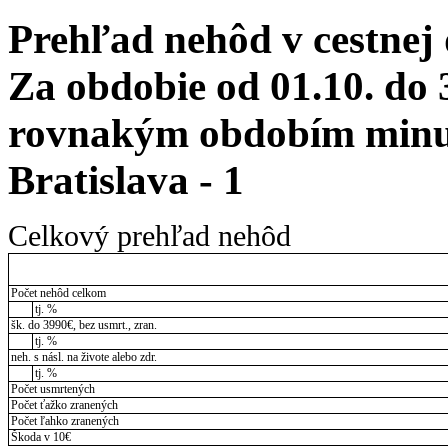
Prehľad nehôd v cestnej
Za obdobie od 01.10. do 
rovnakým obdobím minul
Bratislava - 1
Celkový prehľad nehôd
Počet nehôd celkom
tj. %
šk. do 3990€, bez usmrt., zran.
tj. %
neh. s násl. na živote alebo zdr.
tj. %
Počet usmrtených
Počet ťažko zranených
Počet ľahko zranených
Škoda v 10€