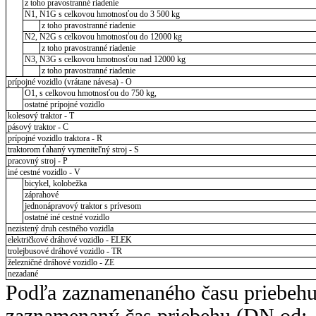
z toho pravostranné riadenie
N1, N1G s celkovou hmotnosťou do 3 500 kg
z toho pravostranné riadenie
N2, N2G s celkovou hmotnosťou do 12000 kg
z toho pravostranné riadenie
N3, N3G s celkovou hmotnosťou nad 12000 kg
z toho pravostranné riadenie
prípojné vozidlo (vrátane návesa) - O
O1, s celkovou hmotnosťou do 750 kg,
ostatné prípojné vozidlo
kolesový traktor - T
pásový traktor - C
prípojné vozidlo traktora - R
traktorom ťahaný vymeniteľný stroj - S
pracovný stroj - P
iné cestné vozidlo - V
bicykel, kolobežka
záprahové
jednonápravový traktor s prívesom
ostatné iné cestné vozidlo
nezistený druh cestného vozidla
električkové dráhové vozidlo - ELEK
trolejbusové dráhové vozidlo - TR
železničné dráhové vozidlo - ZE
nezadané
Podľa zaznamenaného času priebehu
zaznamenaný čas priebehu (DN od: -