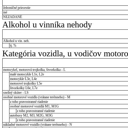
železničné priecestie
iné
NEZADANÉ
Alkohol u vinníka nehody
Alkohol u vin. neh.
tj. %
Kategória vozidla, u vodičov motor
motocykel, motorová trojkolka, štvorkolka - L
malé motocykle L1e, L2e
motocykle L3e, L4e
motorové trojkolky L5e
štvorkolky L6e, L7e
snežný skúter - LS
osobné motorové vozidlo (vrátane terénneho) - M
z toho pravostranné riadenie
osobné motorové vozidlá M1, M1G
z toho pravostranné riadenie
autobusy M2, M3, M2G, M3G
z toho pravostranné riadenie
nákladné motorové vozidlo (vrátane terénneho) - N