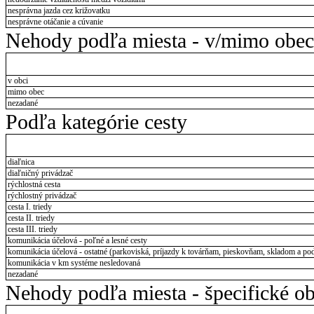
nesprávna jazda cez križovatku
nesprávne otáčanie a cúvanie
Nehody podľa miesta - v/mimo obec
v obci
mimo obec
nezadané
Podľa kategórie cesty
diaľnica
diaľničný privádzač
rýchlostná cesta
rýchlostný privádzač
cesta I. triedy
cesta II. triedy
cesta III. triedy
komunikácia účelová - poľné a lesné cesty
komunikácia účelová - ostatné (parkoviská, príjazdy k továrňam, pieskovňam, skladom a pod
komunikácia v km systéme nesledovaná
nezadané
Nehody podľa miesta - špecifické ob