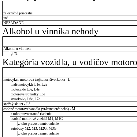
železničné priecestie
iné
NEZADANÉ
Alkohol u vinníka nehody
Alkohol u vin. neh.
tj. %
Kategória vozidla, u vodičov motor
motocykel, motorová trojkolka, štvorkolka - L
malé motocykle L1e, L2e
motocykle L3e, L4e
motorové trojkolky L5e
štvorkolky L6e, L7e
snežný skúter - LS
osobné motorové vozidlo (vrátane terénneho) - M
z toho pravostranné riadenie
osobné motorové vozidlá M1, M1G
z toho pravostranné riadenie
autobusy M2, M3, M2G, M3G
z toho pravostranné riadenie