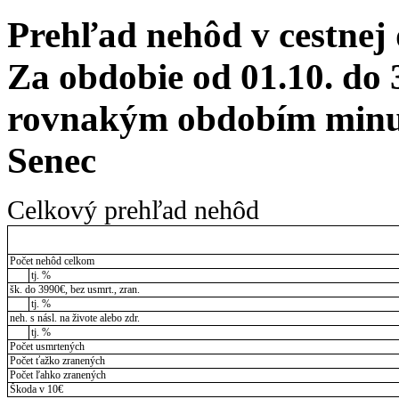
Prehľad nehôd v cestnej
Za obdobie od 01.10. do 
rovnakým obdobím minul
Senec
Celkový prehľad nehôd
Počet nehôd celkom
tj. %
šk. do 3990€, bez usmrt., zran.
tj. %
neh. s násl. na živote alebo zdr.
tj. %
Počet usmrtených
Počet ťažko zranených
Počet ľahko zranených
Škoda v 10€