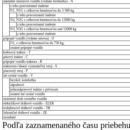
nákladné motorové vozidlo (vrátane terénneho) - N
z toho pravostranné riadenie
N1, N1G s celkovou hmotnosťou do 3 500 kg
z toho pravostranné riadenie
N2, N2G s celkovou hmotnosťou do 12000 kg
z toho pravostranné riadenie
N3, N3G s celkovou hmotnosťou nad 12000 kg
z toho pravostranné riadenie
prípojné vozidlo (vrátane návesa) - O
O1, s celkovou hmotnosťou do 750 kg,
ostatné prípojné vozidlo
kolesový traktor - T
pásový traktor - C
prípojné vozidlo traktora - R
traktorom ťahaný vymeniteľný stroj - S
pracovný stroj - P
iné cestné vozidlo - V
bicykel, kolobežka
záprahové
jednonápravový traktor s prívesom
ostatné iné cestné vozidlo
nezistený druh cestného vozidla
električkové dráhové vozidlo - ELEK
trolejbusové dráhové vozidlo - TR
železničné dráhové vozidlo - ZE
nezadané
Podľa zaznamenaného času priebehu