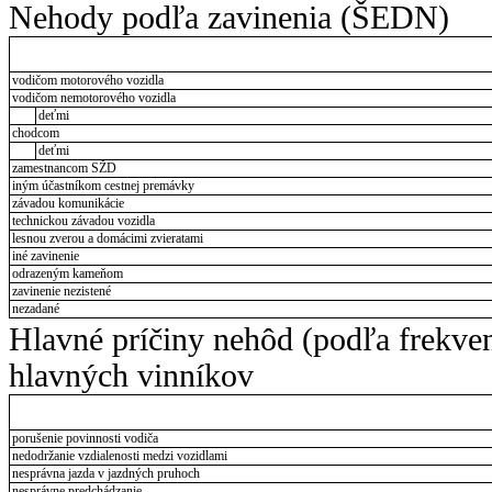
Nehody podľa zavinenia (ŠEDN)
vodičom motorového vozidla
vodičom nemotorového vozidla
deťmi
chodcom
deťmi
zamestnancom SŽD
iným účastníkom cestnej premávky
závadou komunikácie
technickou závadou vozidla
lesnou zverou a domácimi zvieratami
iné zavinenie
odrazeným kameňom
zavinenie nezistené
nezadané
Hlavné príčiny nehôd (podľa frekve
hlavných vinníkov
porušenie povinnosti vodiča
nedodržanie vzdialenosti medzi vozidlami
nesprávna jazda v jazdných pruhoch
nesprávne predchádzanie