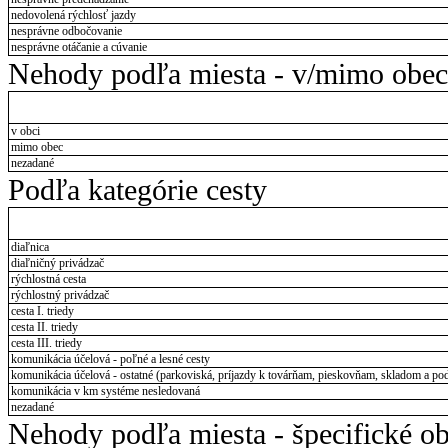
nedovolená rýchlosť jazdy
nesprávne odbočovanie
nesprávne otáčanie a cúvanie
Nehody podľa miesta - v/mimo obec
v obci
mimo obec
nezadané
Podľa kategórie cesty
diaľnica
diaľničný privádzač
rýchlostná cesta
rýchlostný privádzač
cesta I. triedy
cesta II. triedy
cesta III. triedy
komunikácia účelová - poľné a lesné cesty
komunikácia účelová - ostatné (parkoviská, príjazdy k továrňam, pieskovňam, skladom a pod
komunikácia v km systéme nesledovaná
nezadané
Nehody podľa miesta - špecifické ob