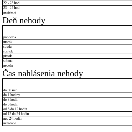
22 - 23 hod
23 - 24 hod
nezistené
Deň nehody
pondelok
utorok
streda
štvrtok
piatok
sobota
nedeľa
Čas nahlásenia nehody
do 30 min.
do 1 hodiny
do 3 hodín
do 6 hodín
od 6 do 12 hodín
od 12 do 24 hodín
nad 24 hodín
nezadané