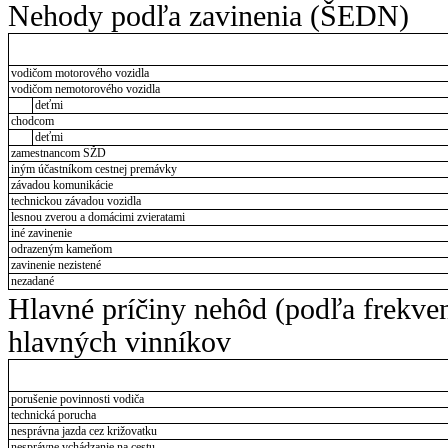
Nehody podľa zavinenia (ŠEDN)
vodičom motorového vozidla
vodičom nemotorového vozidla
deťmi
chodcom
deťmi
zamestnancom SŽD
iným účastníkom cestnej premávky
závadou komunikácie
technickou závadou vozidla
lesnou zverou a domácimi zvieratami
iné zavinenie
odrazeným kameňom
zavinenie nezistené
nezadané
Hlavné príčiny nehôd (podľa frekve
hlavných vinníkov
porušenie povinnosti vodiča
technická porucha
nesprávna jazda cez križovatku
nesprávne vchádzanie na cestu