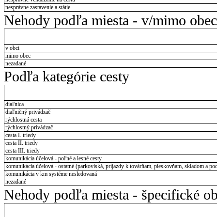
nesprávne zastavenie a státie
Nehody podľa miesta - v/mimo obec
v obci
mimo obec
nezadané
Podľa kategórie cesty
diaľnica
diaľničný privádzač
rýchlostná cesta
rýchlostný privádzač
cesta I. triedy
cesta II. triedy
cesta III. triedy
komunikácia účelová - poľné a lesné cesty
komunikácia účelová - ostatné (parkoviská, príjazdy k továrňam, pieskovňam, skladom a pod
komunikácia v km systéme nesledovaná
nezadané
Nehody podľa miesta - špecifické ob