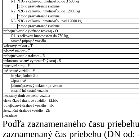
N1, N1G s celkovou hmotnosťou do 3 500 kg
z toho pravostranné riadenie
N2, N2G s celkovou hmotnosťou do 12000 kg
z toho pravostranné riadenie
N3, N3G s celkovou hmotnosťou nad 12000 kg
z toho pravostranné riadenie
prípojné vozidlo (vrátane návesa) - O
O1, s celkovou hmotnosťou do 750 kg,
ostatné prípojné vozidlo
kolesový traktor - T
pásový traktor - C
prípojné vozidlo traktora - R
traktorom ťahaný vymeniteľný stroj - S
pracovný stroj - P
iné cestné vozidlo - V
bicykel, kolobežka
záprahové
jednonápravový traktor s prívesom
ostatné iné cestné vozidlo
nezistený druh cestného vozidla
električkové dráhové vozidlo - ELEK
trolejbusové dráhové vozidlo - TR
železničné dráhové vozidlo - ZE
nezadané
Podľa zaznamenaného času priebehu
zaznamenaný čas priebehu (DN od: -