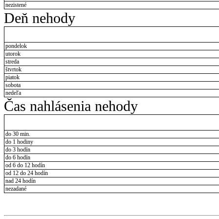
nezistené
Deň nehody
pondelok
utorok
streda
štvrtok
piatok
sobota
nedeľa
Čas nahlásenia nehody
do 30 min.
do 1 hodiny
do 3 hodín
do 6 hodín
od 6 do 12 hodín
od 12 do 24 hodín
nad 24 hodín
nezadané