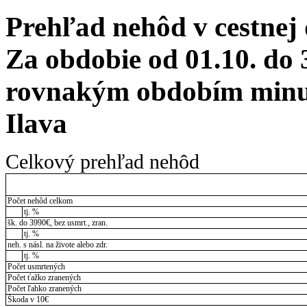
Prehľad nehôd v cestnej
Za obdobie od 01.10. do 
rovnakým obdobím minul
Ilava
Celkový prehľad nehôd
Počet nehôd celkom
tj. %
šk. do 3990€, bez usmrt., zran.
tj. %
neh. s násl. na živote alebo zdr.
tj. %
Počet usmrtených
Počet ťažko zranených
Počet ľahko zranených
Škoda v 10€