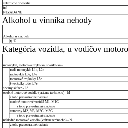
železničné priecestie
iné
NEZADANÉ
Alkohol u vinníka nehody
Alkohol u vin. neh.
tj. %
Kategória vozidla, u vodičov motor
motocykel, motorová trojkolka, štvorkolka - L
malé motocykle L1e, L2e
motocykle L3e, L4e
motorové trojkolky L5e
štvorkolky L6e, L7e
snežný skúter - LS
osobné motorové vozidlo (vrátane terénneho) - M
z toho pravostranné riadenie
osobné motorové vozidlá M1, M1G
z toho pravostranné riadenie
autobusy M2, M3, M2G, M3G
z toho pravostranné riadenie
nákladné motorové vozidlo (vrátane terénneho) - N
z toho pravostranné riadenie