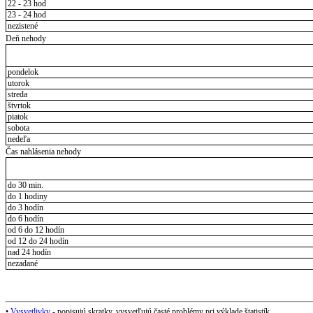
22 - 23 hod
23 - 24 hod
nezistené
Deň nehody
pondelok
utorok
streda
štvrtok
piatok
sobota
nedeľa
Čas nahlásenia nehody
do 30 min.
do 1 hodiny
do 3 hodín
do 6 hodín
od 6 do 12 hodín
od 12 do 24 hodín
nad 24 hodín
nezadané
•
Vysvetlivky
- popisujú skratky, vysvetľujú časté problémy pri výklade štatistík