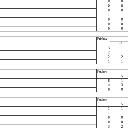
0
0
0
0
0
0
1
1
0
0
0
0
0
0
Púchov
+/-
3
1
2
1
2
2
1
1
Púchov
+/-
8
1
4
3
0
0
Púchov
+/-
1
1
1
1
0
0
0
0
3
2