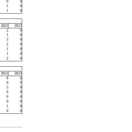
0
0
1
0
1
0
0921
0923
2
0
1
0
3
0
2
0
1
0
1
0
2
0
0921
0923
8
0
0
0
3
0
0
0
0
0
0
0
1
0
0
0