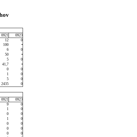
chov
0921
0923
12
0
100
•
6
0
50
•
5
0
41,7
•
0
0
1
0
5
0
2435
0
0921
0923
9
0
1
0
0
0
1
0
0
0
0
0
0
0