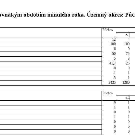
s rovnakým obdobím minulého roka. Územný okres: Pú
Púchov
+/-
12
4
100
100
6
0
50
75
5
3
41,7
25
0
0
1
1
5
1
2435
1280
Púchov
+/-
9
1
1
1
0
0
1
1
0
0
0
0
0
0