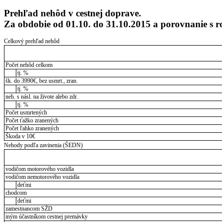
Prehľad nehôd v cestnej doprave.
Za obdobie od 01.10. do 31.10.2015 a porovnanie 
Celkový prehľad nehôd
Počet nehôd celkom
tj. %
šk. do 3990€, bez usmrt., zran.
tj. %
neh. s násl. na živote alebo zdr.
tj. %
Počet usmrtených
Počet ťažko zranených
Počet ľahko zranených
Škoda v 10€
Nehody podľa zavinenia (ŠEDN)
vodičom motorového vozidla
vodičom nemotorového vozidla
deťmi
chodcom
deťmi
zamestnancom SŽD
iným účastníkom cestnej premávky