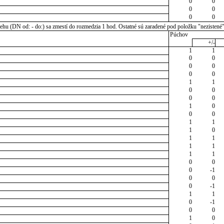
0
0
0
0
0
0
u (DN od: - do:) sa zmestí do rozmedzia 1 hod. Ostatné sú zaradené pod položku "nezistené
Púchov
+/-
1
1
0
0
0
0
0
0
1
1
0
0
0
0
1
0
0
0
1
1
1
0
1
1
1
1
1
1
0
0
0
-1
0
0
0
-1
1
1
0
-1
0
0
1
0