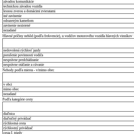
závadou komunikácie
technickou závadou vozidla
lesnou zverou a domácimi zvieratami
iné zavinenie
odrazeným kameňom
zavinenie nezistené
nezadané
Hlavné príčiny nehôd (podľa frekvencie), u vodičov motorového vozidla hlavných vinníkov
nedovolená rýchlosť jazdy
porušenie povinnosti vodiča
nesprávne predchádzanie
nesprávne otáčanie a cúvanie
Nehody podľa miesta - v/mimo obec
v obci
mimo obec
nezadané
Podľa kategórie cesty
diaľnica
diaľničný privádzač
rýchlostná cesta
rýchlostný privádzač
cesta I. triedy