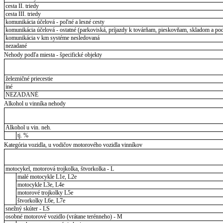
cesta II. triedy
cesta III. triedy
komunikácia účelová - poľné a lesné cesty
komunikácia účelová - ostatné (parkoviská, príjazdy k továrňam, pieskovňam, skladom a pod
komunikácia v km systéme nesledovaná
nezadané
Nehody podľa miesta - špecifické objekty
železničné priecestie
iné
NEZADANÉ
Alkohol u vinníka nehody
Alkohol u vin. neh.
tj. %
Kategória vozidla, u vodičov motorového vozidla vinníkov
motocykel, motorová trojkolka, štvorkolka - L
malé motocykle L1e, L2e
motocykle L3e, L4e
motorové trojkolky L5e
štvorkolky L6e, L7e
snežný skúter - LS
osobné motorové vozidlo (vrátane terénneho) - M