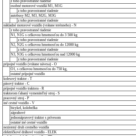
z toho pravostranné riadenie
osobné motorové vozidlá M1, M1G
z toho pravostranné riadenie
autobusy M2, M3, M2G, M3G
z toho pravostranné riadenie
nákladné motorové vozidlo (vrátane terénneho) - N
z toho pravostranné riadenie
N1, N1G s celkovou hmotnosťou do 3 500 kg
z toho pravostranné riadenie
N2, N2G s celkovou hmotnosťou do 12000 kg
z toho pravostranné riadenie
N3, N3G s celkovou hmotnosťou nad 12000 kg
z toho pravostranné riadenie
prípojné vozidlo (vrátane návesa) - O
O1, s celkovou hmotnosťou do 750 kg,
ostatné prípojné vozidlo
kolesový traktor - T
pásový traktor - C
prípojné vozidlo traktora - R
traktorom ťahaný vymeniteľný stroj - S
pracovný stroj - P
iné cestné vozidlo - V
bicykel, kolobežka
záprahové
jednonápravový traktor s prívesom
ostatné iné cestné vozidlo
nezistený druh cestného vozidla
električkové dráhové vozidlo - ELEK