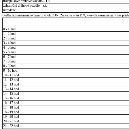
trolejbusové dráhové vozidlo - TR
železničné dráhové vozidlo - ZE
nezadané
Podľa zaznamenaného času priebehu DN. Započítané sú DN, ktorých zaznamenaný čas priebeh
0 - 1 hod
1 - 2 hod
2 - 3 hod
3 - 4 hod
4 - 5 hod
5 - 6 hod
6 - 7 hod
7 - 8 hod
8 - 9 hod
9 - 10 hod
10 - 11 hod
11 - 12 hod
12 - 13 hod
13 - 14 hod
14 - 15 hod
15 - 16 hod
16 - 17 hod
17 - 18 hod
18 - 19 hod
19 - 20 hod
20 - 21 hod
21 - 22 hod