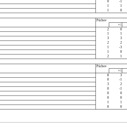
0
-1
1
1
1
0
Púchov
+/-
2
0
1
1
3
3
2
2
1
-3
1
0
2
1
Púchov
+/-
8
3
0
-1
3
2
0
-1
0
0
0
0
1
1
0
0