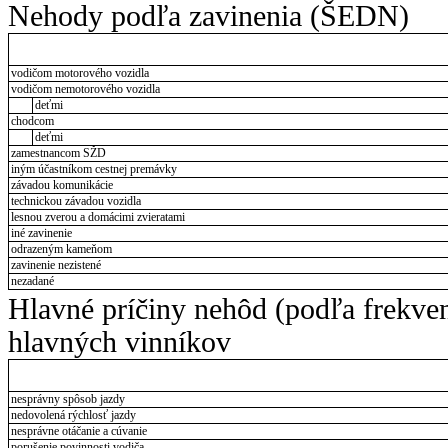
Nehody podľa zavinenia (ŠEDN)
vodičom motorového vozidla
vodičom nemotorového vozidla
deťmi
chodcom
deťmi
zamestnancom SŽD
iným účastníkom cestnej premávky
závadou komunikácie
technickou závadou vozidla
lesnou zverou a domácimi zvieratami
iné zavinenie
odrazeným kameňom
zavinenie nezistené
nezadané
Hlavné príčiny nehôd (podľa frekve
hlavných vinníkov
nesprávny spôsob jazdy
nedovolená rýchlosť jazdy
nesprávne otáčanie a cúvanie
porušenie povinnosti vodiča