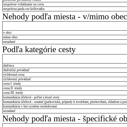
nesprávne vchádzanie na cestu
nesprávna jazda cez križovatku
Nehody podľa miesta - v/mimo obec
v obci
mimo obec
nezadané
Podľa kategórie cesty
diaľnica
diaľničný privádzač
rýchlostná cesta
rýchlostný privádzač
cesta I. triedy
cesta II. triedy
cesta III. triedy
komunikácia účelová - poľné a lesné cesty
komunikácia účelová - ostatné (parkoviská, príjazdy k továrňam, pieskovňam, skladom a pod
komunikácia v km systéme nesledovaná
nezadané
Nehody podľa miesta - špecifické ob