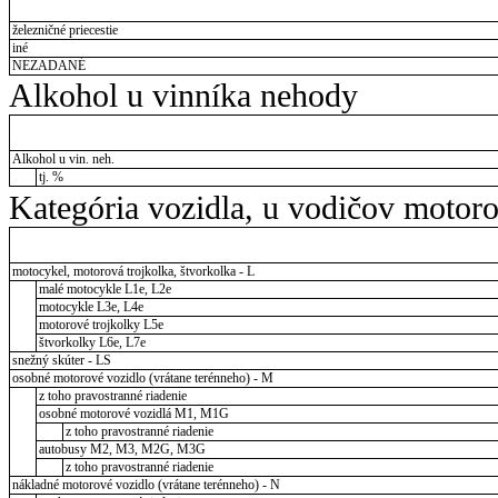
železničné priecestie
iné
NEZADANÉ
Alkohol u vinníka nehody
Alkohol u vin. neh.
tj. %
Kategória vozidla, u vodičov motor
motocykel, motorová trojkolka, štvorkolka - L
malé motocykle L1e, L2e
motocykle L3e, L4e
motorové trojkolky L5e
štvorkolky L6e, L7e
snežný skúter - LS
osobné motorové vozidlo (vrátane terénneho) - M
z toho pravostranné riadenie
osobné motorové vozidlá M1, M1G
z toho pravostranné riadenie
autobusy M2, M3, M2G, M3G
z toho pravostranné riadenie
nákladné motorové vozidlo (vrátane terénneho) - N