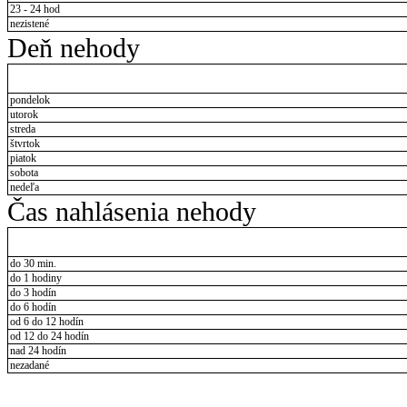
23 - 24 hod
nezistené
Deň nehody
pondelok
utorok
streda
štvrtok
piatok
sobota
nedeľa
Čas nahlásenia nehody
do 30 min.
do 1 hodiny
do 3 hodín
do 6 hodín
od 6 do 12 hodín
od 12 do 24 hodín
nad 24 hodín
nezadané