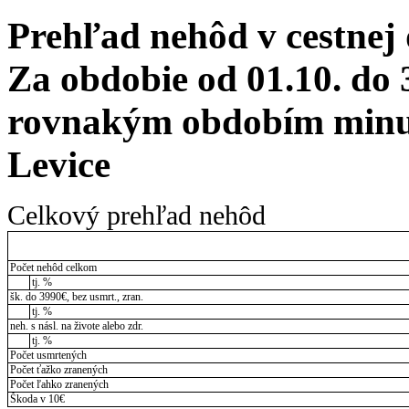
Prehľad nehôd v cestnej
Za obdobie od 01.10. do 
rovnakým obdobím minul
Levice
Celkový prehľad nehôd
Počet nehôd celkom
tj. %
šk. do 3990€, bez usmrt., zran.
tj. %
neh. s násl. na živote alebo zdr.
tj. %
Počet usmrtených
Počet ťažko zranených
Počet ľahko zranených
Škoda v 10€