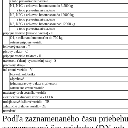
z toho pravostranné riadenie
N1, N1G s celkovou hmotnosťou do 3 500 kg
z toho pravostranné riadenie
N2, N2G s celkovou hmotnosťou do 12000 kg
z toho pravostranné riadenie
N3, N3G s celkovou hmotnosťou nad 12000 kg
z toho pravostranné riadenie
prípojné vozidlo (vrátane návesa) - O
O1, s celkovou hmotnosťou do 750 kg,
ostatné prípojné vozidlo
kolesový traktor - T
pásový traktor - C
prípojné vozidlo traktora - R
traktorom ťahaný vymeniteľný stroj - S
pracovný stroj - P
iné cestné vozidlo - V
bicykel, kolobežka
záprahové
jednonápravový traktor s prívesom
ostatné iné cestné vozidlo
nezistený druh cestného vozidla
električkové dráhové vozidlo - ELEK
trolejbusové dráhové vozidlo - TR
železničné dráhové vozidlo - ZE
nezadané
Podľa zaznamenaného času priebehu
zaznamenaný čas priebehu (DN od: -