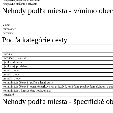
nesprávne otáčanie a cúvanie
Nehody podľa miesta - v/mimo obec
v obci
mimo obec
nezadané
Podľa kategórie cesty
diaľnica
diaľničný privádzač
rýchlostná cesta
rýchlostný privádzač
cesta I. triedy
cesta II. triedy
cesta III. triedy
komunikácia účelová - poľné a lesné cesty
komunikácia účelová - ostatné (parkoviská, príjazdy k továrňam, pieskovňam, skladom a pod
komunikácia v km systéme nesledovaná
nezadané
Nehody podľa miesta - špecifické ob