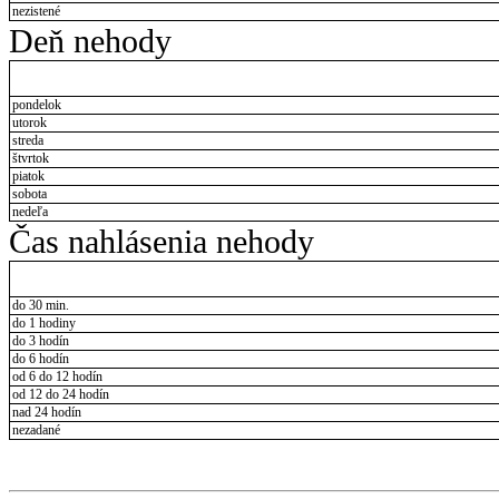
nezistené
Deň nehody
pondelok
utorok
streda
štvrtok
piatok
sobota
nedeľa
Čas nahlásenia nehody
do 30 min.
do 1 hodiny
do 3 hodín
do 6 hodín
od 6 do 12 hodín
od 12 do 24 hodín
nad 24 hodín
nezadané