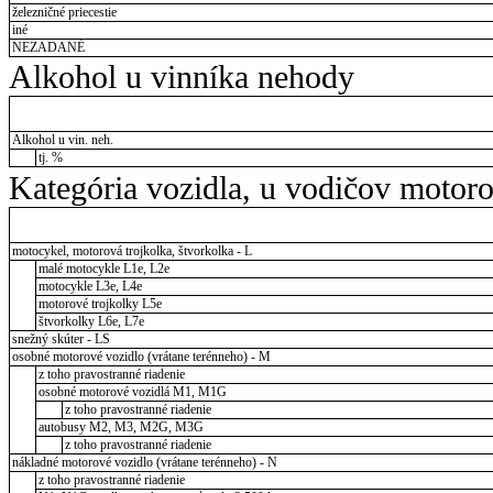
železničné priecestie
iné
NEZADANÉ
Alkohol u vinníka nehody
Alkohol u vin. neh.
tj. %
Kategória vozidla, u vodičov motor
motocykel, motorová trojkolka, štvorkolka - L
malé motocykle L1e, L2e
motocykle L3e, L4e
motorové trojkolky L5e
štvorkolky L6e, L7e
snežný skúter - LS
osobné motorové vozidlo (vrátane terénneho) - M
z toho pravostranné riadenie
osobné motorové vozidlá M1, M1G
z toho pravostranné riadenie
autobusy M2, M3, M2G, M3G
z toho pravostranné riadenie
nákladné motorové vozidlo (vrátane terénneho) - N
z toho pravostranné riadenie