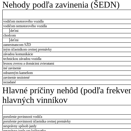
Nehody podľa zavinenia (ŠEDN)
vodičom motorového vozidla
vodičom nemotorového vozidla
deťmi
chodcom
deťmi
zamestnancom SŽD
iným účastníkom cestnej premávky
závadou komunikácie
technickou závadou vozidla
lesnou zverou a domácimi zvieratami
iné zavinenie
odrazeným kameňom
zavinenie nezistené
nezadané
Hlavné príčiny nehôd (podľa frekve
hlavných vinníkov
porušenie povinnosti vodiča
porušenie povinnosti účastníka cestnej premávky
nesprávny spôsob jazdy
nesprávna jazda cez križovatku