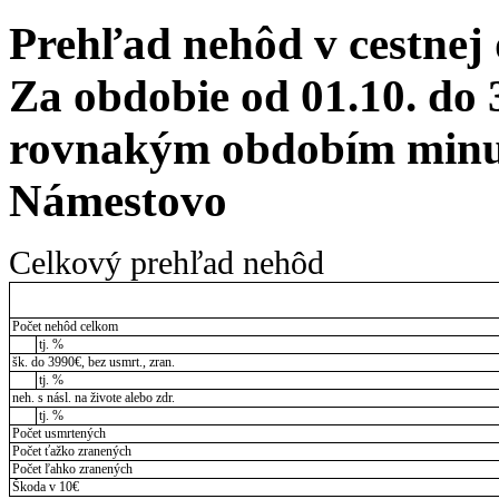
Prehľad nehôd v cestnej
Za obdobie od 01.10. do 
rovnakým obdobím minul
Námestovo
Celkový prehľad nehôd
Počet nehôd celkom
tj. %
šk. do 3990€, bez usmrt., zran.
tj. %
neh. s násl. na živote alebo zdr.
tj. %
Počet usmrtených
Počet ťažko zranených
Počet ľahko zranených
Škoda v 10€