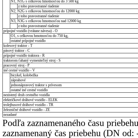
N1, N1G s celkovou hmotnosťou do 3 500 kg
z toho pravostranné riadenie
N2, N2G s celkovou hmotnosťou do 12000 kg
z toho pravostranné riadenie
N3, N3G s celkovou hmotnosťou nad 12000 kg
z toho pravostranné riadenie
prípojné vozidlo (vrátane návesa) - O
O1, s celkovou hmotnosťou do 750 kg,
ostatné prípojné vozidlo
kolesový traktor - T
pásový traktor - C
prípojné vozidlo traktora - R
traktorom ťahaný vymeniteľný stroj - S
pracovný stroj - P
iné cestné vozidlo - V
bicykel, kolobežka
záprahové
jednonápravový traktor s prívesom
ostatné iné cestné vozidlo
nezistený druh cestného vozidla
električkové dráhové vozidlo - ELEK
trolejbusové dráhové vozidlo - TR
železničné dráhové vozidlo - ZE
nezadané
Podľa zaznamenaného času priebehu
zaznamenaný čas priebehu (DN od: -