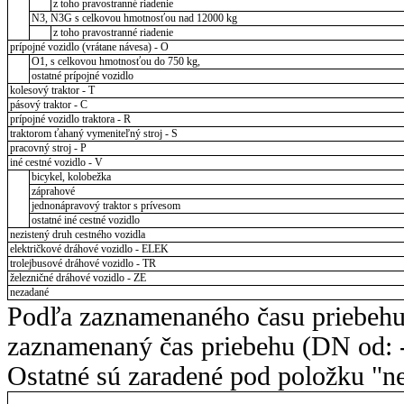
z toho pravostranné riadenie
N3, N3G s celkovou hmotnosťou nad 12000 kg
z toho pravostranné riadenie
prípojné vozidlo (vrátane návesa) - O
O1, s celkovou hmotnosťou do 750 kg,
ostatné prípojné vozidlo
kolesový traktor - T
pásový traktor - C
prípojné vozidlo traktora - R
traktorom ťahaný vymeniteľný stroj - S
pracovný stroj - P
iné cestné vozidlo - V
bicykel, kolobežka
záprahové
jednonápravový traktor s prívesom
ostatné iné cestné vozidlo
nezistený druh cestného vozidla
električkové dráhové vozidlo - ELEK
trolejbusové dráhové vozidlo - TR
železničné dráhové vozidlo - ZE
nezadané
Podľa zaznamenaného času priebehu
zaznamenaný čas priebehu (DN od: -
Ostatné sú zaradené pod položku "ne