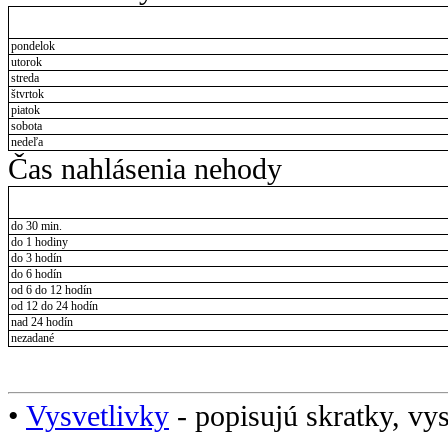
pondelok
utorok
streda
štvrtok
piatok
sobota
nedeľa
Čas nahlásenia nehody
do 30 min.
do 1 hodiny
do 3 hodín
do 6 hodín
od 6 do 12 hodín
od 12 do 24 hodín
nad 24 hodín
nezadané
•
Vysvetlivky
- popisujú skratky, vys