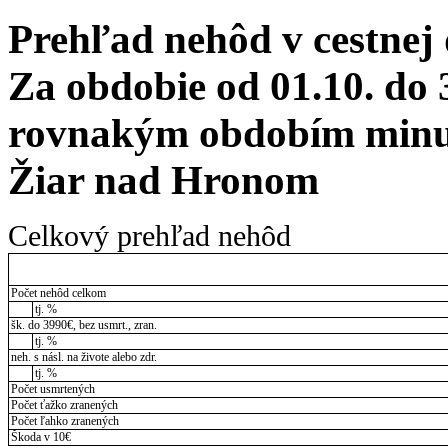
Prehľad nehôd v cestnej
Za obdobie od 01.10. do 
rovnakým obdobím minul
Žiar nad Hronom
Celkový prehľad nehôd
Počet nehôd celkom
tj. %
šk. do 3990€, bez usmrt., zran.
tj. %
neh. s násl. na živote alebo zdr.
tj. %
Počet usmrtených
Počet ťažko zranených
Počet ľahko zranených
Škoda v 10€