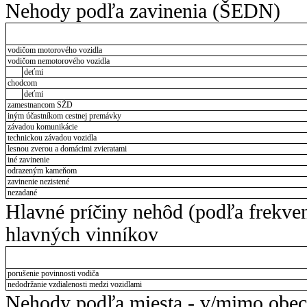
Nehody podľa zavinenia (ŠEDN)
vodičom motorového vozidla
vodičom nemotorového vozidla
deťmi
chodcom
deťmi
zamestnancom SŽD
iným účastníkom cestnej premávky
závadou komunikácie
technickou závadou vozidla
lesnou zverou a domácimi zvieratami
iné zavinenie
odrazeným kameňom
zavinenie nezistené
nezadané
Hlavné príčiny nehôd (podľa frekve
hlavných vinníkov
porušenie povinnosti vodiča
nedodržanie vzdialenosti medzi vozidlami
Nehody podľa miesta - v/mimo obec