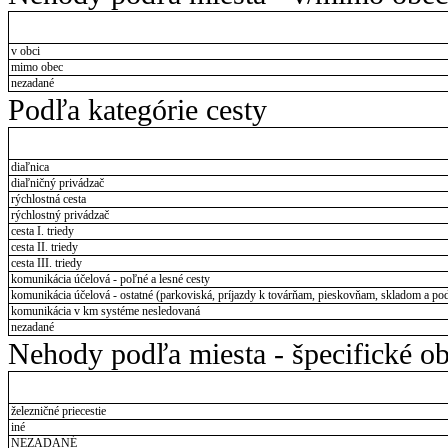
v obci
mimo obec
nezadané
Podľa kategórie cesty
diaľnica
diaľničný privádzač
rýchlostná cesta
rýchlostný privádzač
cesta I. triedy
cesta II. triedy
cesta III. triedy
komunikácia účelová - poľné a lesné cesty
komunikácia účelová - ostatné (parkoviská, príjazdy k továrňam, pieskovňam, skladom a pod
komunikácia v km systéme nesledovaná
nezadané
Nehody podľa miesta - špecifické ob
železničné priecestie
iné
NEZADANÉ