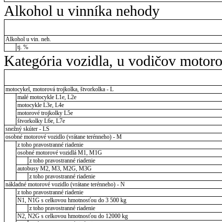
Alkohol u vinníka nehody
Alkohol u vin. neh.
tj. %
Kategória vozidla, u vodičov motor
motocykel, motorová trojkolka, štvorkolka - L
malé motocykle L1e, L2e
motocykle L3e, L4e
motorové trojkolky L5e
štvorkolky L6e, L7e
snežný skúter - LS
osobné motorové vozidlo (vrátane terénneho) - M
z toho pravostranné riadenie
osobné motorové vozidlá M1, M1G
z toho pravostranné riadenie
autobusy M2, M3, M2G, M3G
z toho pravostranné riadenie
nákladné motorové vozidlo (vrátane terénneho) - N
z toho pravostranné riadenie
N1, N1G s celkovou hmotnosťou do 3 500 kg
z toho pravostranné riadenie
N2, N2G s celkovou hmotnosťou do 12000 kg