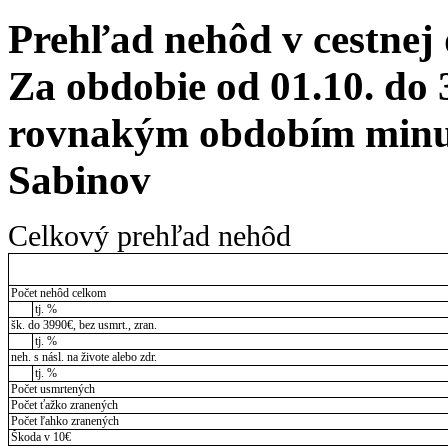
Prehľad nehôd v cestnej
Za obdobie od 01.10. do 
rovnakým obdobím minul
Sabinov
Celkový prehľad nehôd
Počet nehôd celkom
tj. %
šk. do 3990€, bez usmrt., zran.
tj. %
neh. s násl. na živote alebo zdr.
tj. %
Počet usmrtených
Počet ťažko zranených
Počet ľahko zranených
Škoda v 10€