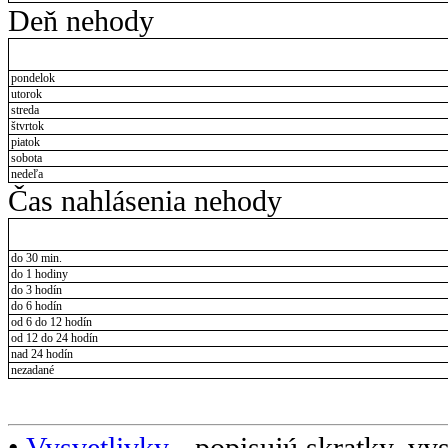
Deň nehody
pondelok
utorok
streda
štvrtok
piatok
sobota
nedeľa
Čas nahlásenia nehody
do 30 min.
do 1 hodiny
do 3 hodín
do 6 hodín
od 6 do 12 hodín
od 12 do 24 hodín
nad 24 hodín
nezadané
•
Vysvetlivky
- popisujú skratky, vys