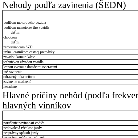
Nehody podľa zavinenia (ŠEDN)
vodičom motorového vozidla
vodičom nemotorového vozidla
deťmi
chodcom
deťmi
zamestnancom SŽD
iným účastníkom cestnej premávky
závadou komunikácie
technickou závadou vozidla
lesnou zverou a domácimi zvieratami
iné zavinenie
odrazeným kameňom
zavinenie nezistené
nezadané
Hlavné príčiny nehôd (podľa frekve
hlavných vinníkov
porušenie povinnosti vodiča
nedovolená rýchlosť jazdy
nesprávny spôsob jazdy
nesprávne otáčanie a cúvanie