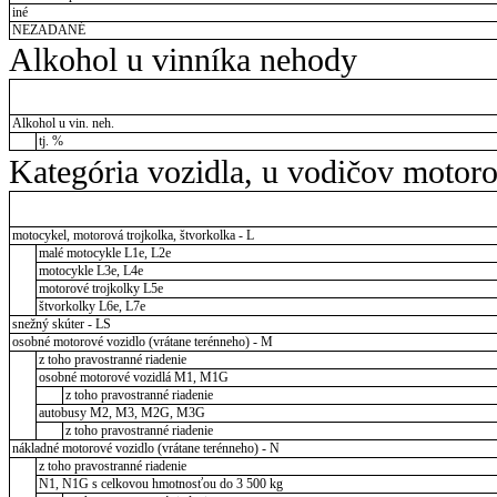
iné
NEZADANÉ
Alkohol u vinníka nehody
Alkohol u vin. neh.
tj. %
Kategória vozidla, u vodičov motor
motocykel, motorová trojkolka, štvorkolka - L
malé motocykle L1e, L2e
motocykle L3e, L4e
motorové trojkolky L5e
štvorkolky L6e, L7e
snežný skúter - LS
osobné motorové vozidlo (vrátane terénneho) - M
z toho pravostranné riadenie
osobné motorové vozidlá M1, M1G
z toho pravostranné riadenie
autobusy M2, M3, M2G, M3G
z toho pravostranné riadenie
nákladné motorové vozidlo (vrátane terénneho) - N
z toho pravostranné riadenie
N1, N1G s celkovou hmotnosťou do 3 500 kg