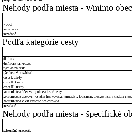
Nehody podľa miesta - v/mimo obec
v obci
mimo obec
nezadané
Podľa kategórie cesty
diaľnica
diaľničný privádzač
rýchlostná cesta
rýchlostný privádzač
cesta I. triedy
cesta II. triedy
cesta III. triedy
komunikácia účelová - poľné a lesné cesty
komunikácia účelová - ostatné (parkoviská, príjazdy k továrňam, pieskovňam, skladom a pod
komunikácia v km systéme nesledovaná
nezadané
Nehody podľa miesta - špecifické ob
železničné priecestie