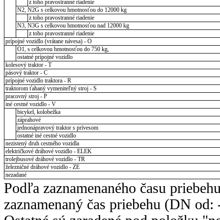
z toho pravostranné riadenie
N2, N2G s celkovou hmotnosťou do 12000 kg
z toho pravostranné riadenie
N3, N3G s celkovou hmotnosťou nad 12000 kg
z toho pravostranné riadenie
prípojné vozidlo (vrátane návesa) - O
O1, s celkovou hmotnosťou do 750 kg,
ostatné prípojné vozidlo
kolesový traktor - T
pásový traktor - C
prípojné vozidlo traktora - R
traktorom ťahaný vymeniteľný stroj - S
pracovný stroj - P
iné cestné vozidlo - V
bicykel, kolobežka
záprahové
jednonápravový traktor s prívesom
ostatné iné cestné vozidlo
nezistený druh cestného vozidla
električkové dráhové vozidlo - ELEK
trolejbusové dráhové vozidlo - TR
železničné dráhové vozidlo - ZE
nezadané
Podľa zaznamenaného času priebehu
zaznamenaný čas priebehu (DN od: -