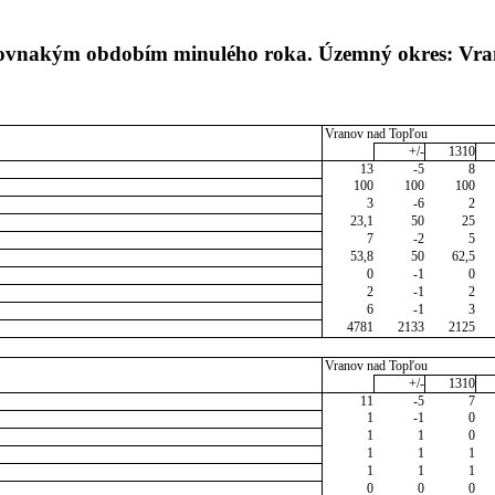
s rovnakým obdobím minulého roka. Územný okres: Vr
Vranov nad Topľou
+/-
1310
13
-5
8
100
100
100
3
-6
2
23,1
50
25
7
-2
5
53,8
50
62,5
0
-1
0
2
-1
2
6
-1
3
4781
2133
2125
Vranov nad Topľou
+/-
1310
11
-5
7
1
-1
0
1
1
0
1
1
1
1
1
1
0
0
0