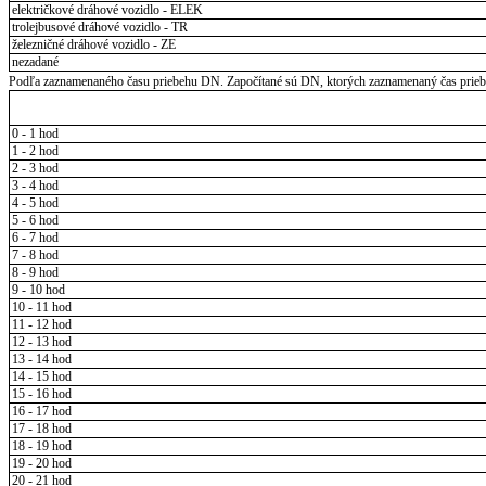
električkové dráhové vozidlo - ELEK
trolejbusové dráhové vozidlo - TR
železničné dráhové vozidlo - ZE
nezadané
Podľa zaznamenaného času priebehu DN. Započítané sú DN, ktorých zaznamenaný čas priebeh
0 - 1 hod
1 - 2 hod
2 - 3 hod
3 - 4 hod
4 - 5 hod
5 - 6 hod
6 - 7 hod
7 - 8 hod
8 - 9 hod
9 - 10 hod
10 - 11 hod
11 - 12 hod
12 - 13 hod
13 - 14 hod
14 - 15 hod
15 - 16 hod
16 - 17 hod
17 - 18 hod
18 - 19 hod
19 - 20 hod
20 - 21 hod