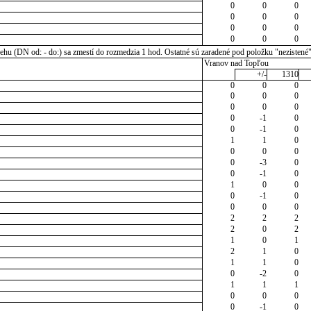
0
0
0
0
0
0
0
0
0
0
0
0
u (DN od: - do:) sa zmestí do rozmedzia 1 hod. Ostatné sú zaradené pod položku "nezistené
Vranov nad Topľou
+/-
1310
0
0
0
0
0
0
0
0
0
0
-1
0
0
-1
0
1
1
0
0
0
0
0
-3
0
0
-1
0
1
0
0
0
-1
0
0
0
0
2
2
2
2
0
2
1
0
1
2
1
0
1
1
0
0
-2
0
1
1
1
0
0
0
0
-1
0