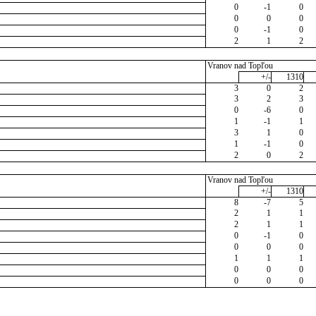
0
-1
0
0
0
0
0
-1
0
2
1
2
Vranov nad Topľou
+/-
1310
3
0
2
3
2
3
0
-6
0
1
-1
1
3
1
0
1
-1
0
2
0
2
Vranov nad Topľou
+/-
1310
8
-7
5
2
1
1
2
1
1
0
-1
0
0
0
0
1
1
1
0
0
0
0
0
0