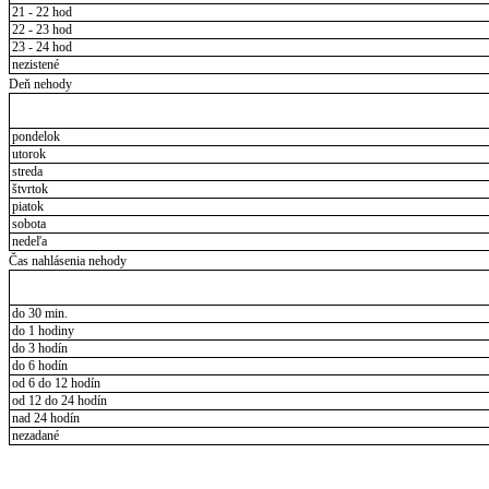
21 - 22 hod
22 - 23 hod
23 - 24 hod
nezistené
Deň nehody
pondelok
utorok
streda
štvrtok
piatok
sobota
nedeľa
Čas nahlásenia nehody
do 30 min.
do 1 hodiny
do 3 hodín
do 6 hodín
od 6 do 12 hodín
od 12 do 24 hodín
nad 24 hodín
nezadané