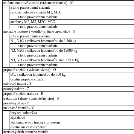
osobné motorové vozidlo (vrátane terénneho) - M
z toho pravostranné riadenie
osobné motorové vozidlá M1, M1G
z toho pravostranné riadenie
autobusy M2, M3, M2G, M3G
z toho pravostranné riadenie
nákladné motorové vozidlo (vrátane terénneho) - N
z toho pravostranné riadenie
N1, N1G s celkovou hmotnosťou do 3 500 kg
z toho pravostranné riadenie
N2, N2G s celkovou hmotnosťou do 12000 kg
z toho pravostranné riadenie
N3, N3G s celkovou hmotnosťou nad 12000 kg
z toho pravostranné riadenie
prípojné vozidlo (vrátane návesa) - O
O1, s celkovou hmotnosťou do 750 kg,
ostatné prípojné vozidlo
kolesový traktor - T
pásový traktor - C
prípojné vozidlo traktora - R
traktorom ťahaný vymeniteľný stroj - S
pracovný stroj - P
iné cestné vozidlo - V
bicykel, kolobežka
záprahové
jednonápravový traktor s prívesom
ostatné iné cestné vozidlo
nezistený druh cestného vozidla