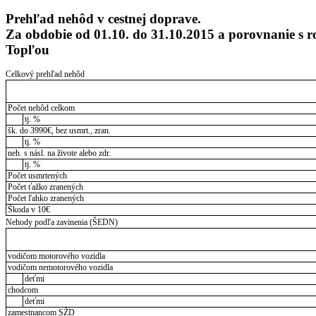
Prehľad nehôd v cestnej doprave.
Za obdobie od 01.10. do 31.10.2015 a porovnanie 
Topľou
Celkový prehľad nehôd
Počet nehôd celkom
tj. %
šk. do 3990€, bez usmrt., zran.
tj. %
neh. s násl. na živote alebo zdr.
tj. %
Počet usmrtených
Počet ťažko zranených
Počet ľahko zranených
Škoda v 10€
Nehody podľa zavinenia (ŠEDN)
vodičom motorového vozidla
vodičom nemotorového vozidla
deťmi
chodcom
deťmi
zamestnancom SŽD