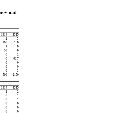
anov nad
1314
1315
2
3
100
100
1
0
50
0
0
2
0
66,7
0
0
0
0
0
3
506
2150
1314
1315
2
2
0
1
0
1
0
0
0
0
0
0