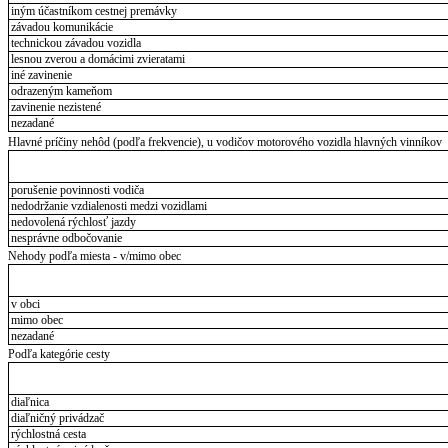
iným účastníkom cestnej premávky
závadou komunikácie
technickou závadou vozidla
lesnou zverou a domácimi zvieratami
iné zavinenie
odrazeným kameňom
zavinenie nezistené
nezadané
Hlavné príčiny nehôd (podľa frekvencie), u vodičov motorového vozidla hlavných vinníkov
porušenie povinnosti vodiča
nedodržanie vzdialenosti medzi vozidlami
nedovolená rýchlosť jazdy
nesprávne odbočovanie
Nehody podľa miesta - v/mimo obec
v obci
mimo obec
nezadané
Podľa kategórie cesty
diaľnica
diaľničný privádzač
rýchlostná cesta