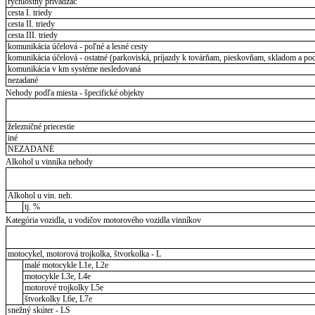
rýchlostný privádzač
cesta I. triedy
cesta II. triedy
cesta III. triedy
komunikácia účelová - poľné a lesné cesty
komunikácia účelová - ostatné (parkoviská, príjazdy k továrňam, pieskovňam, skladom a pod
komunikácia v km systéme nesledovaná
nezadané
Nehody podľa miesta - špecifické objekty
železničné priecestie
iné
NEZADANÉ
Alkohol u vinníka nehody
Alkohol u vin. neh.
tj. %
Kategória vozidla, u vodičov motorového vozidla vinníkov
motocykel, motorová trojkolka, štvorkolka - L
malé motocykle L1e, L2e
motocykle L3e, L4e
motorové trojkolky L5e
štvorkolky L6e, L7e
snežný skúter - LS