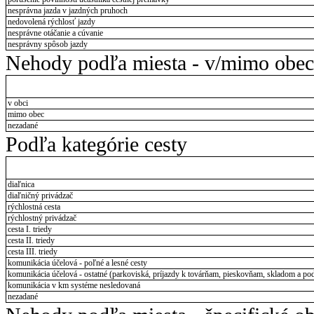
nesprávna jazda v jazdných pruhoch
nedovolená rýchlosť jazdy
nesprávne otáčanie a cúvanie
nesprávny spôsob jazdy
Nehody podľa miesta - v/mimo obec
v obci
mimo obec
nezadané
Podľa kategórie cesty
diaľnica
diaľničný privádzač
rýchlostná cesta
rýchlostný privádzač
cesta I. triedy
cesta II. triedy
cesta III. triedy
komunikácia účelová - poľné a lesné cesty
komunikácia účelová - ostatné (parkoviská, príjazdy k továrňam, pieskovňam, skladom a pod
komunikácia v km systéme nesledovaná
nezadané