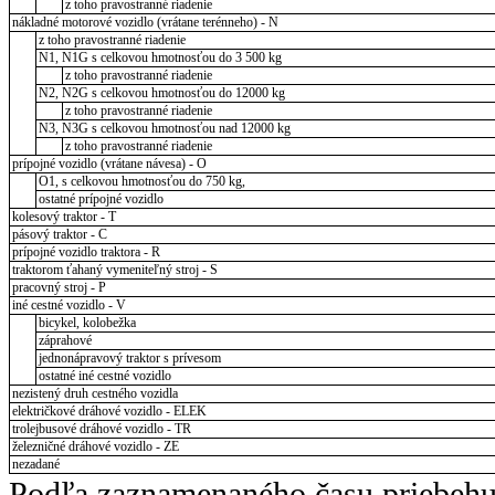
z toho pravostranné riadenie
nákladné motorové vozidlo (vrátane terénneho) - N
z toho pravostranné riadenie
N1, N1G s celkovou hmotnosťou do 3 500 kg
z toho pravostranné riadenie
N2, N2G s celkovou hmotnosťou do 12000 kg
z toho pravostranné riadenie
N3, N3G s celkovou hmotnosťou nad 12000 kg
z toho pravostranné riadenie
prípojné vozidlo (vrátane návesa) - O
O1, s celkovou hmotnosťou do 750 kg,
ostatné prípojné vozidlo
kolesový traktor - T
pásový traktor - C
prípojné vozidlo traktora - R
traktorom ťahaný vymeniteľný stroj - S
pracovný stroj - P
iné cestné vozidlo - V
bicykel, kolobežka
záprahové
jednonápravový traktor s prívesom
ostatné iné cestné vozidlo
nezistený druh cestného vozidla
električkové dráhové vozidlo - ELEK
trolejbusové dráhové vozidlo - TR
železničné dráhové vozidlo - ZE
nezadané
Podľa zaznamenaného času priebehu