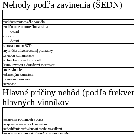
Nehody podľa zavinenia (ŠEDN)
vodičom motorového vozidla
vodičom nemotorového vozidla
deťmi
chodcom
deťmi
zamestnancom SŽD
iným účastníkom cestnej premávky
závadou komunikácie
technickou závadou vozidla
lesnou zverou a domácimi zvieratami
iné zavinenie
odrazeným kameňom
zavinenie nezistené
nezadané
Hlavné príčiny nehôd (podľa frekve
hlavných vinníkov
porušenie povinnosti vodiča
nesprávna jazda cez križovatku
nedodržanie vzdialenosti medzi vozidlami
porušenie povinnosti účastníka cestnej premávky