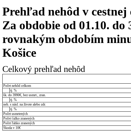
Prehľad nehôd v cestnej
Za obdobie od 01.10. do 
rovnakým obdobím minul
Košice
Celkový prehľad nehôd
Počet nehôd celkom
tj. %
šk. do 3990€, bez usmrt., zran.
tj. %
neh. s násl. na živote alebo zdr.
tj. %
Počet usmrtených
Počet ťažko zranených
Počet ľahko zranených
Škoda v 10€