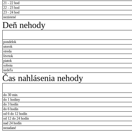
21 - 22 hod
22 - 23 hod
23 - 24 hod
nezistené
Deň nehody
pondelok
utorok
streda
štvrtok
piatok
sobota
nedeľa
Čas nahlásenia nehody
do 30 min.
do 1 hodiny
do 3 hodín
do 6 hodín
od 6 do 12 hodín
od 12 do 24 hodín
nad 24 hodín
nezadané