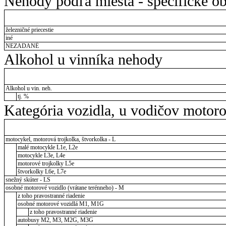
Nehody podľa miesta - špecifické ob
železničné priecestie
iné
NEZADANÉ
Alkohol u vinníka nehody
Alkohol u vin. neh.
tj. %
Kategória vozidla, u vodičov motor
motocykel, motorová trojkolka, štvorkolka - L
malé motocykle L1e, L2e
motocykle L3e, L4e
motorové trojkolky L5e
štvorkolky L6e, L7e
snežný skúter - LS
osobné motorové vozidlo (vrátane terénneho) - M
z toho pravostranné riadenie
osobné motorové vozidlá M1, M1G
z toho pravostranné riadenie
autobusy M2, M3, M2G, M3G