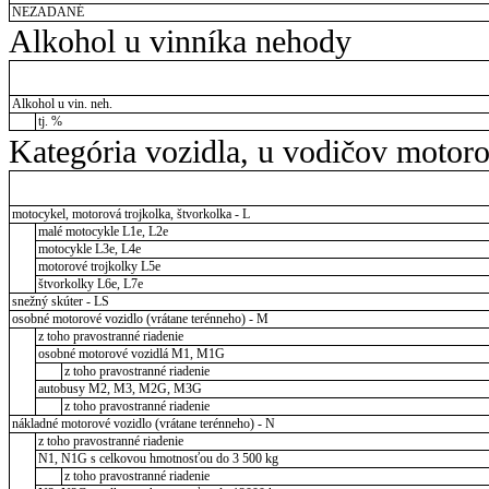
NEZADANÉ
Alkohol u vinníka nehody
Alkohol u vin. neh.
tj. %
Kategória vozidla, u vodičov motor
motocykel, motorová trojkolka, štvorkolka - L
malé motocykle L1e, L2e
motocykle L3e, L4e
motorové trojkolky L5e
štvorkolky L6e, L7e
snežný skúter - LS
osobné motorové vozidlo (vrátane terénneho) - M
z toho pravostranné riadenie
osobné motorové vozidlá M1, M1G
z toho pravostranné riadenie
autobusy M2, M3, M2G, M3G
z toho pravostranné riadenie
nákladné motorové vozidlo (vrátane terénneho) - N
z toho pravostranné riadenie
N1, N1G s celkovou hmotnosťou do 3 500 kg
z toho pravostranné riadenie