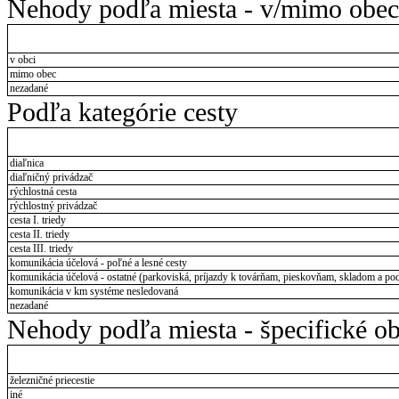
Nehody podľa miesta - v/mimo obec
v obci
mimo obec
nezadané
Podľa kategórie cesty
diaľnica
diaľničný privádzač
rýchlostná cesta
rýchlostný privádzač
cesta I. triedy
cesta II. triedy
cesta III. triedy
komunikácia účelová - poľné a lesné cesty
komunikácia účelová - ostatné (parkoviská, príjazdy k továrňam, pieskovňam, skladom a pod
komunikácia v km systéme nesledovaná
nezadané
Nehody podľa miesta - špecifické ob
železničné priecestie
iné