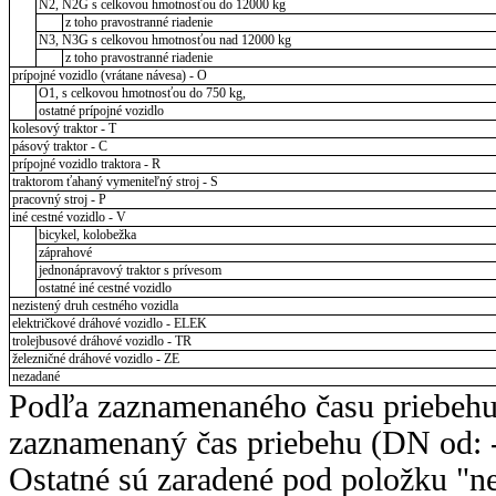
N2, N2G s celkovou hmotnosťou do 12000 kg
z toho pravostranné riadenie
N3, N3G s celkovou hmotnosťou nad 12000 kg
z toho pravostranné riadenie
prípojné vozidlo (vrátane návesa) - O
O1, s celkovou hmotnosťou do 750 kg,
ostatné prípojné vozidlo
kolesový traktor - T
pásový traktor - C
prípojné vozidlo traktora - R
traktorom ťahaný vymeniteľný stroj - S
pracovný stroj - P
iné cestné vozidlo - V
bicykel, kolobežka
záprahové
jednonápravový traktor s prívesom
ostatné iné cestné vozidlo
nezistený druh cestného vozidla
električkové dráhové vozidlo - ELEK
trolejbusové dráhové vozidlo - TR
železničné dráhové vozidlo - ZE
nezadané
Podľa zaznamenaného času priebehu
zaznamenaný čas priebehu (DN od: -
Ostatné sú zaradené pod položku "ne