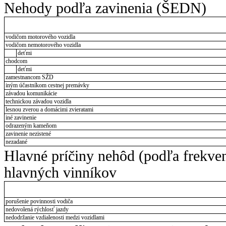
Nehody podľa zavinenia (ŠEDN)
vodičom motorového vozidla
vodičom nemotorového vozidla
deťmi
chodcom
deťmi
zamestnancom SŽD
iným účastníkom cestnej premávky
závadou komunikácie
technickou závadou vozidla
lesnou zverou a domácimi zvieratami
iné zavinenie
odrazeným kameňom
zavinenie nezistené
nezadané
Hlavné príčiny nehôd (podľa frekve
hlavných vinníkov
porušenie povinnosti vodiča
nedovolená rýchlosť jazdy
nedodržanie vzdialenosti medzi vozidlami