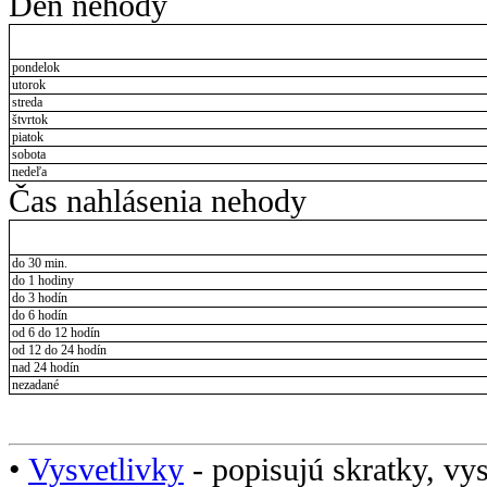
Deň nehody
pondelok
utorok
streda
štvrtok
piatok
sobota
nedeľa
Čas nahlásenia nehody
do 30 min.
do 1 hodiny
do 3 hodín
do 6 hodín
od 6 do 12 hodín
od 12 do 24 hodín
nad 24 hodín
nezadané
•
Vysvetlivky
- popisujú skratky, vys