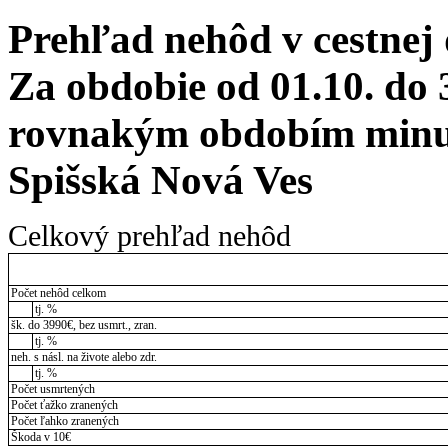
Prehľad nehôd v cestnej
Za obdobie od 01.10. do 
rovnakým obdobím minul
Spišská Nová Ves
Celkový prehľad nehôd
Počet nehôd celkom
tj. %
šk. do 3990€, bez usmrt., zran.
tj. %
neh. s násl. na živote alebo zdr.
tj. %
Počet usmrtených
Počet ťažko zranených
Počet ľahko zranených
Škoda v 10€