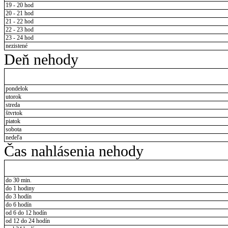
19 - 20 hod
20 - 21 hod
21 - 22 hod
22 - 23 hod
23 - 24 hod
nezistené
Deň nehody
pondelok
utorok
streda
štvrtok
piatok
sobota
nedeľa
Čas nahlásenia nehody
do 30 min.
do 1 hodiny
do 3 hodín
do 6 hodín
od 6 do 12 hodín
od 12 do 24 hodín