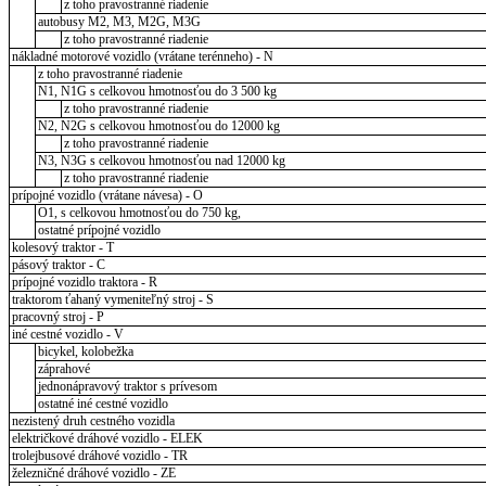
z toho pravostranné riadenie
autobusy M2, M3, M2G, M3G
z toho pravostranné riadenie
nákladné motorové vozidlo (vrátane terénneho) - N
z toho pravostranné riadenie
N1, N1G s celkovou hmotnosťou do 3 500 kg
z toho pravostranné riadenie
N2, N2G s celkovou hmotnosťou do 12000 kg
z toho pravostranné riadenie
N3, N3G s celkovou hmotnosťou nad 12000 kg
z toho pravostranné riadenie
prípojné vozidlo (vrátane návesa) - O
O1, s celkovou hmotnosťou do 750 kg,
ostatné prípojné vozidlo
kolesový traktor - T
pásový traktor - C
prípojné vozidlo traktora - R
traktorom ťahaný vymeniteľný stroj - S
pracovný stroj - P
iné cestné vozidlo - V
bicykel, kolobežka
záprahové
jednonápravový traktor s prívesom
ostatné iné cestné vozidlo
nezistený druh cestného vozidla
električkové dráhové vozidlo - ELEK
trolejbusové dráhové vozidlo - TR
železničné dráhové vozidlo - ZE