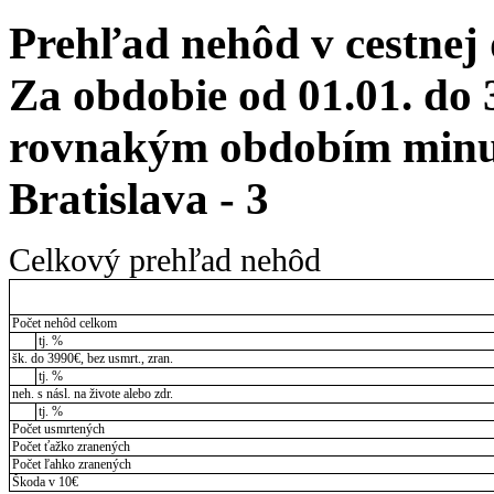
Prehľad nehôd v cestnej
Za obdobie od 01.01. do 
rovnakým obdobím minul
Bratislava - 3
Celkový prehľad nehôd
Počet nehôd celkom
tj. %
šk. do 3990€, bez usmrt., zran.
tj. %
neh. s násl. na živote alebo zdr.
tj. %
Počet usmrtených
Počet ťažko zranených
Počet ľahko zranených
Škoda v 10€