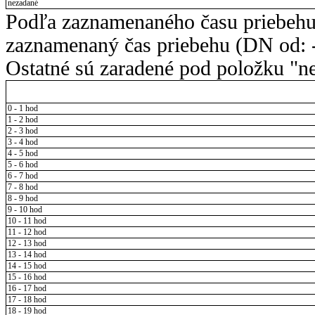
nezadané
Podľa zaznamenaného času priebehu
zaznamenaný čas priebehu (DN od: -
Ostatné sú zaradené pod položku "ne
0 - 1 hod
1 - 2 hod
2 - 3 hod
3 - 4 hod
4 - 5 hod
5 - 6 hod
6 - 7 hod
7 - 8 hod
8 - 9 hod
9 - 10 hod
10 - 11 hod
11 - 12 hod
12 - 13 hod
13 - 14 hod
14 - 15 hod
15 - 16 hod
16 - 17 hod
17 - 18 hod
18 - 19 hod