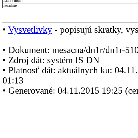
nad 24 hodín
nezadané
•
Vysvetlivky
- popisujú skratky, vys
• Dokument: mesacna/dn1r/dn1r-510
• Zdroj dát: systém IS DN
• Platnosť dát: aktuálnych ku: 04.1
01:13
• Generované: 04.11.2015 19:25 (ce