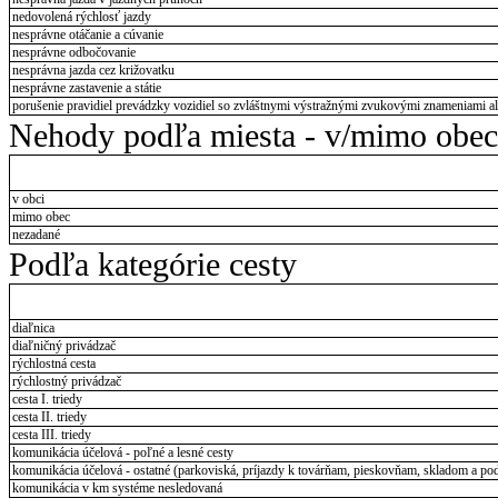
nedovolená rýchlosť jazdy
nesprávne otáčanie a cúvanie
nesprávne odbočovanie
nesprávna jazda cez križovatku
nesprávne zastavenie a státie
porušenie pravidiel prevádzky vozidiel so zvláštnymi výstražnými zvukovými znameniami al
Nehody podľa miesta - v/mimo obec
v obci
mimo obec
nezadané
Podľa kategórie cesty
diaľnica
diaľničný privádzač
rýchlostná cesta
rýchlostný privádzač
cesta I. triedy
cesta II. triedy
cesta III. triedy
komunikácia účelová - poľné a lesné cesty
komunikácia účelová - ostatné (parkoviská, príjazdy k továrňam, pieskovňam, skladom a pod
komunikácia v km systéme nesledovaná