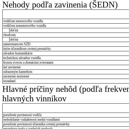
Nehody podľa zavinenia (ŠEDN)
vodičom motorového vozidla
vodičom nemotorového vozidla
deťmi
chodcom
deťmi
zamestnancom SŽD
iným účastníkom cestnej premávky
závadou komunikácie
technickou závadou vozidla
lesnou zverou a domácimi zvieratami
iné zavinenie
odrazeným kameňom
zavinenie nezistené
nezadané
Hlavné príčiny nehôd (podľa frekve
hlavných vinníkov
porušenie povinnosti vodiča
nedodržanie vzdialenosti medzi vozidlami
porušenie povinnosti účastníka cestnej premávky
nesprávna jazda v jazdných pruhoch