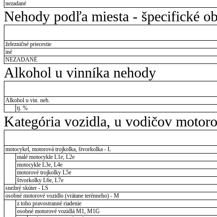
nezadané
Nehody podľa miesta - špecifické ob
železničné priecestie
iné
NEZADANÉ
Alkohol u vinníka nehody
Alkohol u vin. neh.
tj. %
Kategória vozidla, u vodičov motor
motocykel, motorová trojkolka, štvorkolka - L
malé motocykle L1e, L2e
motocykle L3e, L4e
motorové trojkolky L5e
štvorkolky L6e, L7e
snežný skúter - LS
osobné motorové vozidlo (vrátane terénneho) - M
z toho pravostranné riadenie
osobné motorové vozidlá M1, M1G