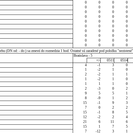
0
0
0
0
0
0
0
0
0
0
0
0
0
0
0
0
0
0
0
0
0
0
0
0
0
0
0
0
0
0
0
0
0
0
0
0
0
0
0
0
u (DN od: - do:) sa zmestí do rozmedzia 1 hod. Ostatné sú zaradené pod položku "nezistené
Bratislava - 5
+/-
0511
0514
4
-1
3
0
1
-2
1
0
2
-2
1
1
1
-2
1
0
1
1
1
0
2
-3
0
2
9
5
5
1
8
-9
1
2
15
-1
9
3
7
0
2
2
15
-1
8
5
12
-2
2
4
21
6
11
6
15
1
7
5
7
-12
3
1