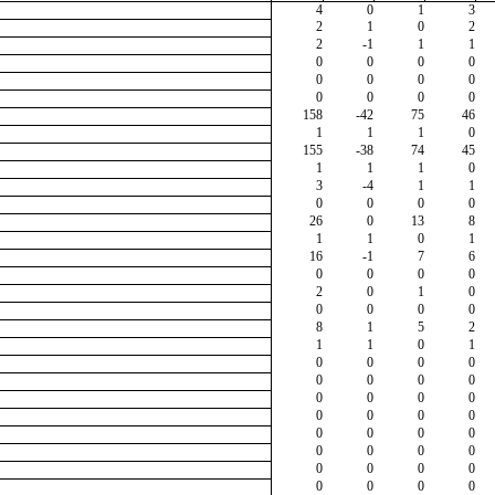
4
0
1
3
2
1
0
2
2
-1
1
1
0
0
0
0
0
0
0
0
0
0
0
0
158
-42
75
46
1
1
1
0
155
-38
74
45
1
1
1
0
3
-4
1
1
0
0
0
0
26
0
13
8
1
1
0
1
16
-1
7
6
0
0
0
0
2
0
1
0
0
0
0
0
8
1
5
2
1
1
0
1
0
0
0
0
0
0
0
0
0
0
0
0
0
0
0
0
0
0
0
0
0
0
0
0
0
0
0
0
0
0
0
0