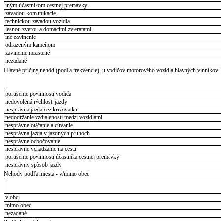
iným účastníkom cestnej premávky
závadou komunikácie
technickou závadou vozidla
lesnou zverou a domácimi zvieratami
iné zavinenie
odrazeným kameňom
zavinenie nezistené
nezadané
Hlavné príčiny nehôd (podľa frekvencie), u vodičov motorového vozidla hlavných vinníkov
porušenie povinnosti vodiča
nedovolená rýchlosť jazdy
nesprávna jazda cez križovatku
nedodržanie vzdialenosti medzi vozidlami
nesprávne otáčanie a cúvanie
nesprávna jazda v jazdných pruhoch
nesprávne odbočovanie
nesprávne vchádzanie na cestu
porušenie povinnosti účastníka cestnej premávky
nesprávny spôsob jazdy
Nehody podľa miesta - v/mimo obec
v obci
mimo obec
nezadané