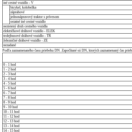
iné cestné vozidlo - V
bicykel, kolobežka
záprahové
jednonápravový traktor s prívesom
ostatné iné cestné vozidlo
nezistený druh cestného vozidla
električkové dráhové vozidlo - ELEK
trolejbusové dráhové vozidlo - TR
železničné dráhové vozidlo - ZE
nezadané
Podľa zaznamenaného času priebehu DN. Započítané sú DN, ktorých zaznamenaný čas priebeh
0 - 1 hod
1 - 2 hod
2 - 3 hod
3 - 4 hod
4 - 5 hod
5 - 6 hod
6 - 7 hod
7 - 8 hod
8 - 9 hod
9 - 10 hod
10 - 11 hod
11 - 12 hod
12 - 13 hod
13 - 14 hod
14 - 15 hod