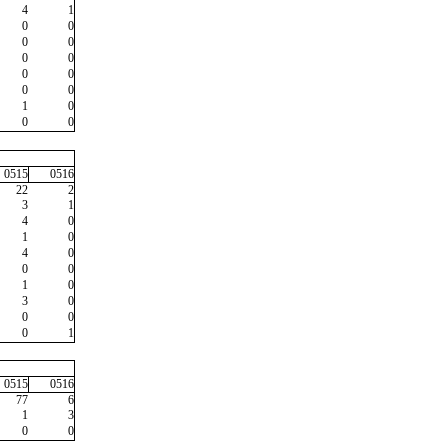
4
1
0
0
0
0
0
0
0
0
0
0
1
0
0
0
0515
0516
22
2
3
1
4
0
1
0
4
0
0
0
1
0
3
0
0
0
0
1
0515
0516
77
6
1
3
0
0