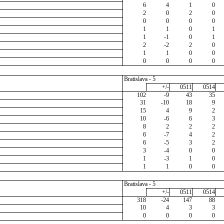
6
4
1
0
2
0
2
0
0
0
0
0
1
1
0
1
1
-1
0
1
2
-2
2
0
1
1
0
0
0
0
0
0
Bratislava - 5
+/-
0511
0514
102
-9
43
35
31
-10
18
9
15
4
9
2
10
-6
6
3
8
2
2
2
6
-7
4
2
6
-5
3
2
3
-4
0
0
1
-3
1
0
1
1
0
0
Bratislava - 5
+/-
0511
0514
318
-24
147
88
10
4
3
3
0
0
0
0