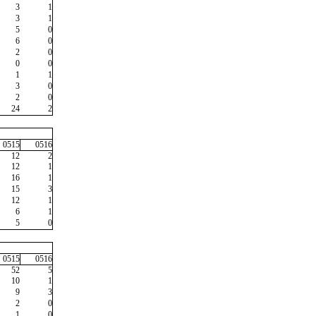
3
1
3
1
5
0
6
0
2
0
0
0
1
1
3
0
2
0
24
2
0515
0516
12
2
12
1
16
1
15
3
12
1
6
1
5
0
0515
0516
52
5
10
1
9
3
2
0
1
0