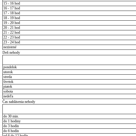
15 - 16 hod
16 - 17 hod
17 - 18 hod
18 - 19 hod
19 - 20 hod
20 - 21 hod
21 - 22 hod
22 - 23 hod
23 - 24 hod
nezistené
Deň nehody
pondelok
utorok
streda
štvrtok
piatok
sobota
nedeľa
Čas nahlásenia nehody
do 30 min.
do 1 hodiny
do 3 hodín
do 6 hodín
od 6 do 12 hodín