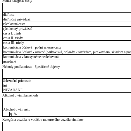
Podľa kategórie cesty
diaľnica
diaľničný privádzač
rýchlostná cesta
rýchlostný privádzač
cesta I. triedy
cesta II. triedy
cesta III. triedy
komunikácia účelová - poľné a lesné cesty
komunikácia účelová - ostatné (parkoviská, príjazdy k továrňam, pieskovňam, skladom a pod
komunikácia v km systéme nesledovaná
nezadané
Nehody podľa miesta - špecifické objekty
železničné priecestie
iné
NEZADANÉ
Alkohol u vinníka nehody
Alkohol u vin. neh.
tj. %
Kategória vozidla, u vodičov motorového vozidla vinníkov