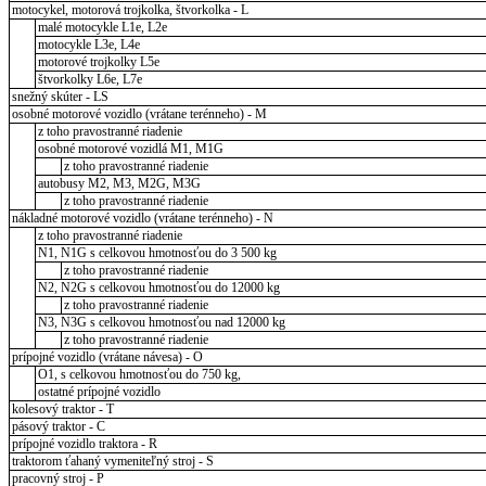
motocykel, motorová trojkolka, štvorkolka - L
malé motocykle L1e, L2e
motocykle L3e, L4e
motorové trojkolky L5e
štvorkolky L6e, L7e
snežný skúter - LS
osobné motorové vozidlo (vrátane terénneho) - M
z toho pravostranné riadenie
osobné motorové vozidlá M1, M1G
z toho pravostranné riadenie
autobusy M2, M3, M2G, M3G
z toho pravostranné riadenie
nákladné motorové vozidlo (vrátane terénneho) - N
z toho pravostranné riadenie
N1, N1G s celkovou hmotnosťou do 3 500 kg
z toho pravostranné riadenie
N2, N2G s celkovou hmotnosťou do 12000 kg
z toho pravostranné riadenie
N3, N3G s celkovou hmotnosťou nad 12000 kg
z toho pravostranné riadenie
prípojné vozidlo (vrátane návesa) - O
O1, s celkovou hmotnosťou do 750 kg,
ostatné prípojné vozidlo
kolesový traktor - T
pásový traktor - C
prípojné vozidlo traktora - R
traktorom ťahaný vymeniteľný stroj - S
pracovný stroj - P