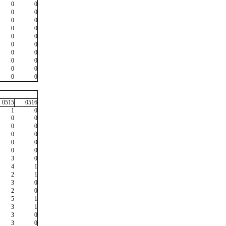
0
0
0
0
0
0
0
0
0
0
0
0
0
0
0
0
0
0
0
0
"
0515
0516
1
0
0
0
0
0
0
0
0
0
0
0
3
0
4
1
2
1
3
0
2
0
5
1
3
1
3
0
3
0