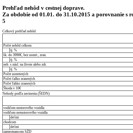
Prehľad nehôd v cestnej doprave.
Za obdobie od 01.01. do 31.10.2015 a porovnanie s 
5
Celkový prehľad nehôd
Počet nehôd celkom
tj. %
šk. do 3990€, bez usmrt., zran.
tj. %
neh. s násl. na živote alebo zdr.
tj. %
Počet usmrtených
Počet ťažko zranených
Počet ľahko zranených
Škoda v 10€
Nehody podľa zavinenia (ŠEDN)
vodičom motorového vozidla
vodičom nemotorového vozidla
deťmi
chodcom
deťmi
zamestnancom SŽD