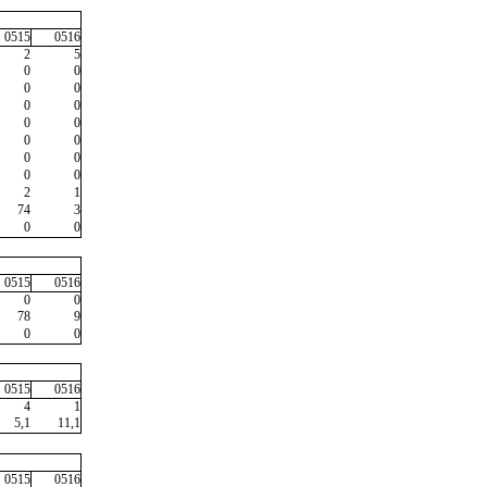
0515
0516
2
5
0
0
0
0
0
0
0
0
0
0
0
0
0
0
2
1
74
3
0
0
0515
0516
0
0
78
9
0
0
0515
0516
4
1
5,1
11,1
0515
0516