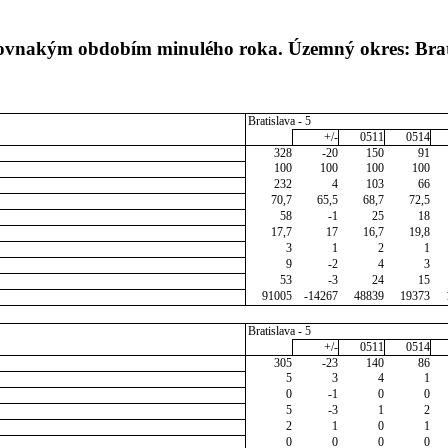
rovnakým obdobím minulého roka. Územný okres: Brat
Bratislava - 5
+/-
0511
0514
328
-20
150
91
100
100
100
100
232
4
103
66
70,7
65,5
68,7
72,5
58
-1
25
18
17,7
17
16,7
19,8
3
1
2
1
9
-2
4
3
53
-3
24
15
91005
-14267
48839
19373
Bratislava - 5
+/-
0511
0514
305
-23
140
86
5
3
4
1
0
-1
0
0
5
-3
1
2
2
1
0
1
0
0
0
0