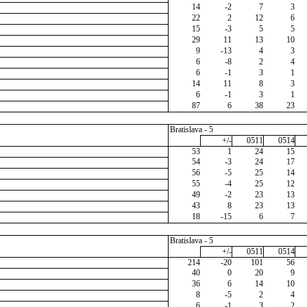
14
-2
7
3
22
2
12
6
15
-3
5
5
29
11
13
10
9
-13
4
3
6
-8
2
4
6
-1
3
1
14
11
8
3
6
-1
3
1
87
6
38
23
Bratislava - 5
+/-
0511
0514
53
1
24
15
54
-3
24
17
56
-5
25
14
55
-4
25
12
49
-2
23
13
43
8
23
13
18
-15
6
7
Bratislava - 5
+/-
0511
0514
214
-20
101
56
40
0
20
9
36
6
14
10
8
-5
2
4
6
-1
3
2