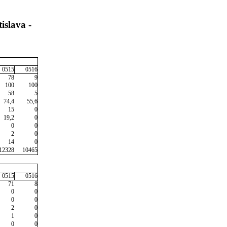
islava -
0515
0516
78
9
100
100
58
5
74,4
55,6
15
0
19,2
0
0
0
2
0
14
0
12328
10465
0515
0516
71
8
0
0
0
0
2
0
1
0
0
0