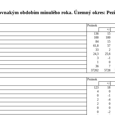
 rovnakým obdobím minulého roka. Územný okres: Pez
Pezinok
+/-
136
15
100
100
84
15
61,8
57
33
2
24,3
25,6
3
-1
1
0
36
7
37202
5728
Pezinok
+/-
123
18
4
0
0
-1
2
-4
2
0
0
0
0
-2