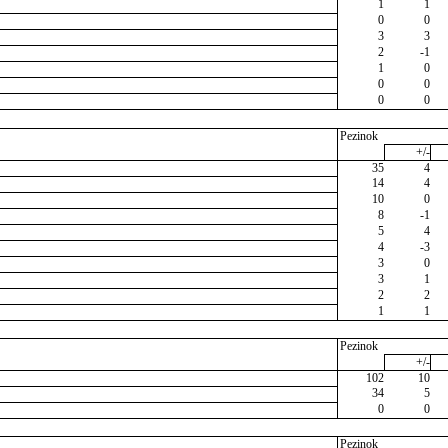
1
1
0
0
3
3
2
-1
1
0
0
0
0
0
Pezinok
+/-
35
4
14
4
10
0
8
-1
5
4
4
-3
3
0
3
1
2
2
1
1
Pezinok
+/-
102
10
34
5
0
0
Pezinok