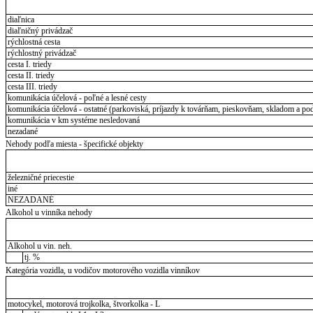
diaľnica
diaľničný privádzač
rýchlostná cesta
rýchlostný privádzač
cesta I. triedy
cesta II. triedy
cesta III. triedy
komunikácia účelová - poľné a lesné cesty
komunikácia účelová - ostatné (parkoviská, príjazdy k továrňam, pieskovňam, skladom a pod
komunikácia v km systéme nesledovaná
nezadané
Nehody podľa miesta - špecifické objekty
železničné priecestie
iné
NEZADANÉ
Alkohol u vinníka nehody
Alkohol u vin. neh.
tj. %
Kategória vozidla, u vodičov motorového vozidla vinníkov
motocykel, motorová trojkolka, štvorkolka - L