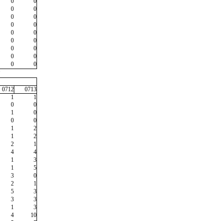
0
0
0
0
0
0
0
0
0
0
0
0
0
0
0
0
0
0
"
0712
0713
1
1
0
0
1
0
0
0
1
2
1
2
2
1
4
4
1
3
1
5
3
0
2
1
5
3
3
3
1
3
4
10