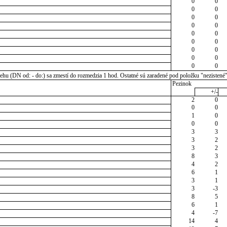
0
0
0
0
0
0
0
0
0
0
0
0
0
0
0
0
0
0
u (DN od: - do:) sa zmestí do rozmedzia 1 hod. Ostatné sú zaradené pod položku "nezistené
Pezinok
+/-
2
0
0
0
1
0
0
0
3
3
3
2
3
2
8
3
4
2
6
1
3
1
3
-3
8
5
6
1
4
-7
14
4