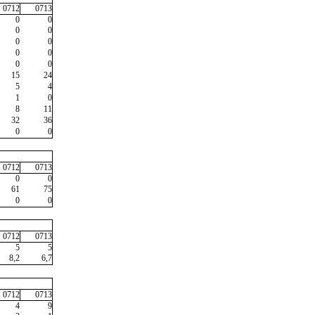
0712
0713
0
0
0
0
0
0
0
0
0
0
15
24
5
4
1
0
8
11
32
36
0
0
0712
0713
0
0
61
75
0
0
0712
0713
5
5
8,2
6,7
0712
0713
4
9