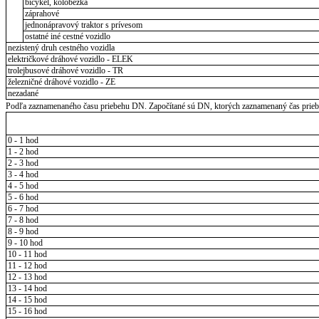
bicykel, kolobežka
záprahové
jednonápravový traktor s prívesom
ostatné iné cestné vozidlo
nezistený druh cestného vozidla
električkové dráhové vozidlo - ELEK
trolejbusové dráhové vozidlo - TR
železničné dráhové vozidlo - ZE
nezadané
Podľa zaznamenaného času priebehu DN. Započítané sú DN, ktorých zaznamenaný čas priebeh
0 - 1 hod
1 - 2 hod
2 - 3 hod
3 - 4 hod
4 - 5 hod
5 - 6 hod
6 - 7 hod
7 - 8 hod
8 - 9 hod
9 - 10 hod
10 - 11 hod
11 - 12 hod
12 - 13 hod
13 - 14 hod
14 - 15 hod
15 - 16 hod