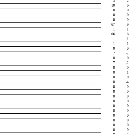
3
2
10
6
0
0
0
0
0
0
67
9
1
1
66
8
1
1
1
1
0
0
7
-7
0
0
7
-2
0
0
0
-1
0
0
0
-4
0
0
0
0
0
0
0
0
0
0
0
0
0
0
0
0
0
0
0
0