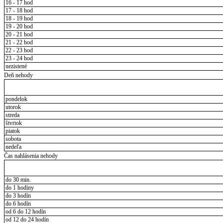
16 - 17 hod
17 - 18 hod
18 - 19 hod
19 - 20 hod
20 - 21 hod
21 - 22 hod
22 - 23 hod
23 - 24 hod
nezistené
Deň nehody
pondelok
utorok
streda
štvrtok
piatok
sobota
nedeľa
Čas nahlásenia nehody
do 30 min.
do 1 hodiny
do 3 hodín
do 6 hodín
od 6 do 12 hodín
od 12 do 24 hodín