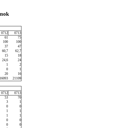
inok
0712
0713
61
75
100
100
37
47
60,7
62,7
15
18
24,6
24
1
2
0
1
20
16
16093
21109
0712
0713
53
70
3
1
0
0
1
1
1
1
0
0
0
0