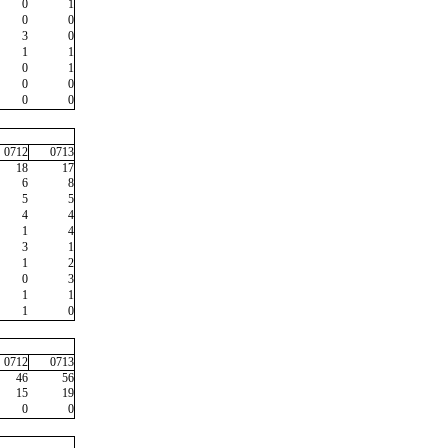
0
1
0
0
3
0
1
1
0
1
0
0
0
0
0712
0713
18
17
6
8
5
5
4
4
1
4
3
1
1
2
0
3
1
1
1
0
0712
0713
46
56
15
19
0
0