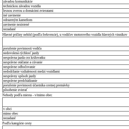
závadou komunikácie
technickou závadou vozidla
lesnou zverou a domácimi zvieratami
iné zavinenie
odrazeným kameňom
zavinenie nezistené
nezadané
Hlavné príčiny nehôd (podľa frekvencie), u vodičov motorového vozidla hlavných vinníkov
porušenie povinnosti vodiča
nedovolená rýchlosť jazdy
nesprávna jazda cez križovatku
nesprávne otáčanie a cúvanie
nesprávne odbočovanie
nedodržanie vzdialenosti medzi vozidlami
nesprávny spôsob jazdy
nesprávne predchádzanie
porušenie povinnosti účastníka cestnej premávky
pôsobenie zvierať
Nehody podľa miesta - v/mimo obec
v obci
mimo obec
nezadané
Podľa kategórie cesty