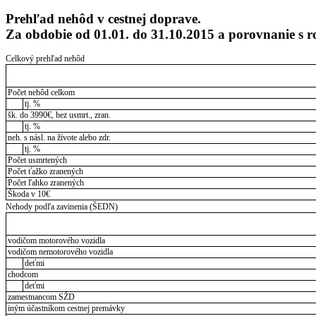
Prehľad nehôd v cestnej doprave.
Za obdobie od 01.01. do 31.10.2015 a porovnanie s
Celkový prehľad nehôd
Počet nehôd celkom
tj. %
šk. do 3990€, bez usmrt., zran.
tj. %
neh. s násl. na živote alebo zdr.
tj. %
Počet usmrtených
Počet ťažko zranených
Počet ľahko zranených
Škoda v 10€
Nehody podľa zavinenia (ŠEDN)
vodičom motorového vozidla
vodičom nemotorového vozidla
deťmi
chodcom
deťmi
zamestnancom SŽD
iným účastníkom cestnej premávky