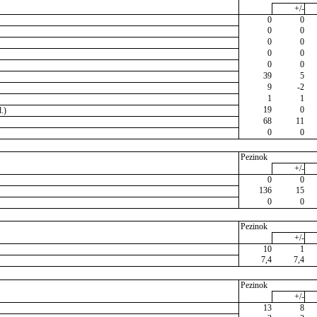
+/-
0
0
0
0
0
0
0
0
0
0
39
5
9
-2
1
1
19
0
.)
68
11
0
0
Pezinok
+/-
0
0
136
15
0
0
Pezinok
+/-
10
1
7,4
7,4
Pezinok
+/-
13
8