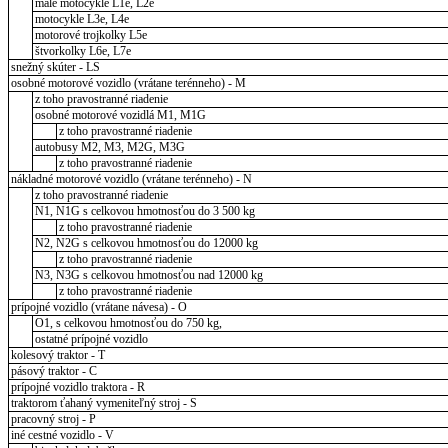
malé motocykle L1e, L2e
motocykle L3e, L4e
motorové trojkolky L5e
štvorkolky L6e, L7e
snežný skúter - LS
osobné motorové vozidlo (vrátane terénneho) - M
z toho pravostranné riadenie
osobné motorové vozidlá M1, M1G
z toho pravostranné riadenie
autobusy M2, M3, M2G, M3G
z toho pravostranné riadenie
nákladné motorové vozidlo (vrátane terénneho) - N
z toho pravostranné riadenie
N1, N1G s celkovou hmotnosťou do 3 500 kg
z toho pravostranné riadenie
N2, N2G s celkovou hmotnosťou do 12000 kg
z toho pravostranné riadenie
N3, N3G s celkovou hmotnosťou nad 12000 kg
z toho pravostranné riadenie
prípojné vozidlo (vrátane návesa) - O
O1, s celkovou hmotnosťou do 750 kg,
ostatné prípojné vozidlo
kolesový traktor - T
pásový traktor - C
prípojné vozidlo traktora - R
traktorom ťahaný vymeniteľný stroj - S
pracovný stroj - P
iné cestné vozidlo - V