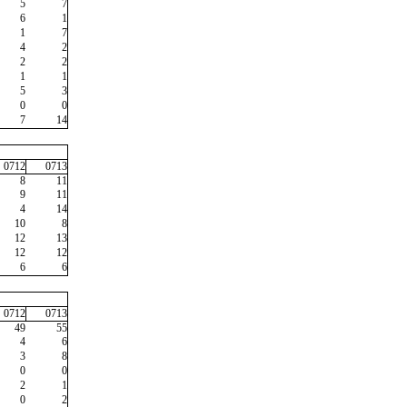
5
7
6
1
1
7
4
2
2
2
1
1
5
3
0
0
7
14
0712
0713
8
11
9
11
4
14
10
8
12
13
12
12
6
6
0712
0713
49
55
4
6
3
8
0
0
2
1
0
2