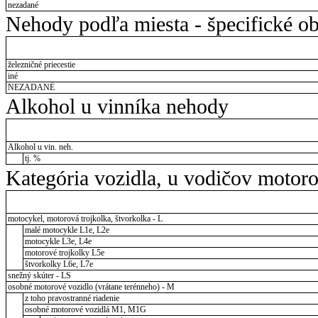
nezadané
Nehody podľa miesta - špecifické ob
železničné priecestie
iné
NEZADANÉ
Alkohol u vinníka nehody
Alkohol u vin. neh.
tj. %
Kategória vozidla, u vodičov motor
motocykel, motorová trojkolka, štvorkolka - L
malé motocykle L1e, L2e
motocykle L3e, L4e
motorové trojkolky L5e
štvorkolky L6e, L7e
snežný skúter - LS
osobné motorové vozidlo (vrátane terénneho) - M
z toho pravostranné riadenie
osobné motorové vozidlá M1, M1G