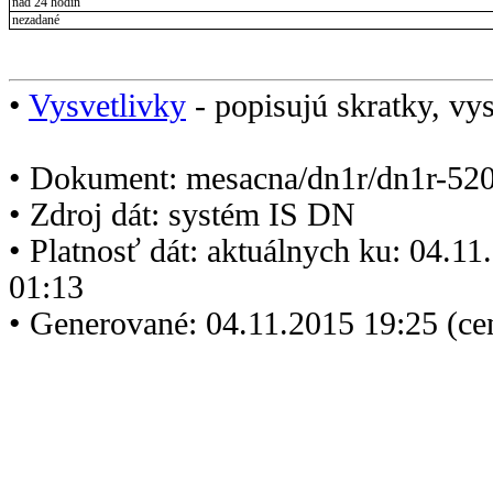
nad 24 hodín
nezadané
•
Vysvetlivky
- popisujú skratky, vys
• Dokument: mesacna/dn1r/dn1r-520
• Zdroj dát: systém IS DN
• Platnosť dát: aktuálnych ku: 04.1
01:13
• Generované: 04.11.2015 19:25 (ce