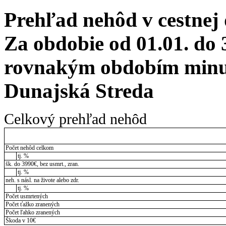
Prehľad nehôd v cestnej
Za obdobie od 01.01. do 
rovnakým obdobím minul
Dunajská Streda
Celkový prehľad nehôd
Počet nehôd celkom
tj. %
šk. do 3990€, bez usmrt., zran.
tj. %
neh. s násl. na živote alebo zdr.
tj. %
Počet usmrtených
Počet ťažko zranených
Počet ľahko zranených
Škoda v 10€