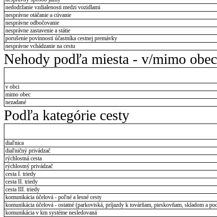
nedodržanie vzdialenosti medzi vozidlami
nesprávne otáčanie a cúvanie
nesprávne odbočovanie
nesprávne zastavenie a státie
porušenie povinnosti účastníka cestnej premávky
nesprávne vchádzanie na cestu
Nehody podľa miesta - v/mimo obec
v obci
mimo obec
nezadané
Podľa kategórie cesty
diaľnica
diaľničný privádzač
rýchlostná cesta
rýchlostný privádzač
cesta I. triedy
cesta II. triedy
cesta III. triedy
komunikácia účelová - poľné a lesné cesty
komunikácia účelová - ostatné (parkoviská, príjazdy k továrňam, pieskovňam, skladom a pod
komunikácia v km systéme nesledovaná