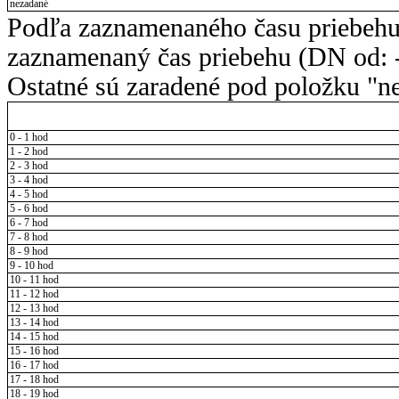
nezadané
Podľa zaznamenaného času priebehu
zaznamenaný čas priebehu (DN od: -
Ostatné sú zaradené pod položku "ne
0 - 1 hod
1 - 2 hod
2 - 3 hod
3 - 4 hod
4 - 5 hod
5 - 6 hod
6 - 7 hod
7 - 8 hod
8 - 9 hod
9 - 10 hod
10 - 11 hod
11 - 12 hod
12 - 13 hod
13 - 14 hod
14 - 15 hod
15 - 16 hod
16 - 17 hod
17 - 18 hod
18 - 19 hod