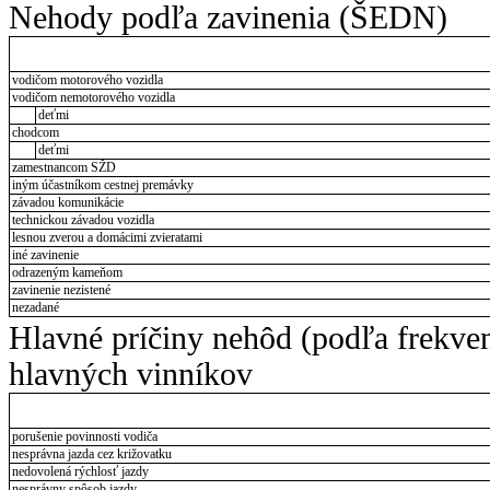
Nehody podľa zavinenia (ŠEDN)
vodičom motorového vozidla
vodičom nemotorového vozidla
deťmi
chodcom
deťmi
zamestnancom SŽD
iným účastníkom cestnej premávky
závadou komunikácie
technickou závadou vozidla
lesnou zverou a domácimi zvieratami
iné zavinenie
odrazeným kameňom
zavinenie nezistené
nezadané
Hlavné príčiny nehôd (podľa frekve
hlavných vinníkov
porušenie povinnosti vodiča
nesprávna jazda cez križovatku
nedovolená rýchlosť jazdy
nesprávny spôsob jazdy