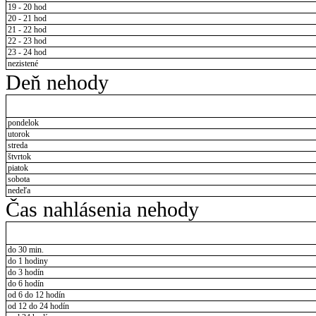
19 - 20 hod
20 - 21 hod
21 - 22 hod
22 - 23 hod
23 - 24 hod
nezistené
Deň nehody
pondelok
utorok
streda
štvrtok
piatok
sobota
nedeľa
Čas nahlásenia nehody
do 30 min.
do 1 hodiny
do 3 hodín
do 6 hodín
od 6 do 12 hodín
od 12 do 24 hodín