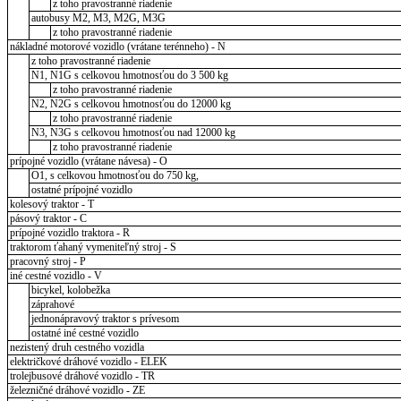
z toho pravostranné riadenie
autobusy M2, M3, M2G, M3G
z toho pravostranné riadenie
nákladné motorové vozidlo (vrátane terénneho) - N
z toho pravostranné riadenie
N1, N1G s celkovou hmotnosťou do 3 500 kg
z toho pravostranné riadenie
N2, N2G s celkovou hmotnosťou do 12000 kg
z toho pravostranné riadenie
N3, N3G s celkovou hmotnosťou nad 12000 kg
z toho pravostranné riadenie
prípojné vozidlo (vrátane návesa) - O
O1, s celkovou hmotnosťou do 750 kg,
ostatné prípojné vozidlo
kolesový traktor - T
pásový traktor - C
prípojné vozidlo traktora - R
traktorom ťahaný vymeniteľný stroj - S
pracovný stroj - P
iné cestné vozidlo - V
bicykel, kolobežka
záprahové
jednonápravový traktor s prívesom
ostatné iné cestné vozidlo
nezistený druh cestného vozidla
električkové dráhové vozidlo - ELEK
trolejbusové dráhové vozidlo - TR
železničné dráhové vozidlo - ZE