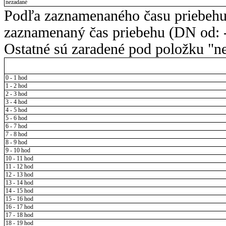
nezadané
Podľa zaznamenaného času priebehu
zaznamenaný čas priebehu (DN od: -
Ostatné sú zaradené pod položku "ne
0 - 1 hod
1 - 2 hod
2 - 3 hod
3 - 4 hod
4 - 5 hod
5 - 6 hod
6 - 7 hod
7 - 8 hod
8 - 9 hod
9 - 10 hod
10 - 11 hod
11 - 12 hod
12 - 13 hod
13 - 14 hod
14 - 15 hod
15 - 16 hod
16 - 17 hod
17 - 18 hod
18 - 19 hod