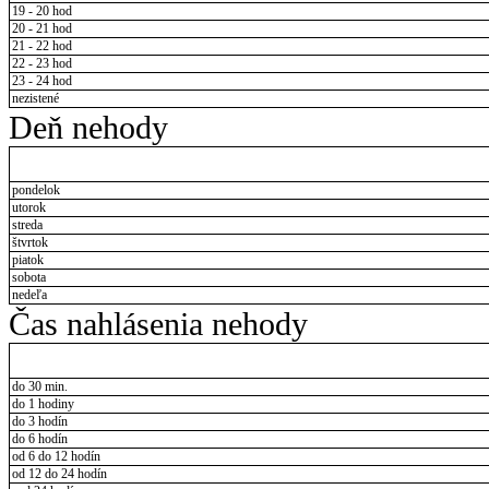
19 - 20 hod
20 - 21 hod
21 - 22 hod
22 - 23 hod
23 - 24 hod
nezistené
Deň nehody
pondelok
utorok
streda
štvrtok
piatok
sobota
nedeľa
Čas nahlásenia nehody
do 30 min.
do 1 hodiny
do 3 hodín
do 6 hodín
od 6 do 12 hodín
od 12 do 24 hodín