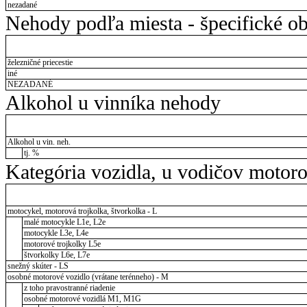
nezadané
Nehody podľa miesta - špecifické ob
železničné priecestie
iné
NEZADANÉ
Alkohol u vinníka nehody
Alkohol u vin. neh.
tj. %
Kategória vozidla, u vodičov motor
motocykel, motorová trojkolka, štvorkolka - L
malé motocykle L1e, L2e
motocykle L3e, L4e
motorové trojkolky L5e
štvorkolky L6e, L7e
snežný skúter - LS
osobné motorové vozidlo (vrátane terénneho) - M
z toho pravostranné riadenie
osobné motorové vozidlá M1, M1G