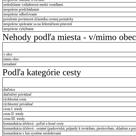
nedodržanie vzdialenosti medzi vozidlami
nesprávne predchádzanie
nesprávne odbočovanie
porušenie povinnosti účastníka cestnej premávky
nesprávne správanie sa na železničnom priecestí
nesprávne vyhýbanie
Nehody podľa miesta - v/mimo obec
v obci
mimo obec
nezadané
Podľa kategórie cesty
diaľnica
diaľničný privádzač
rýchlostná cesta
rýchlostný privádzač
cesta I. triedy
cesta II. triedy
cesta III. triedy
komunikácia účelová - poľné a lesné cesty
komunikácia účelová - ostatné (parkoviská, príjazdy k továrňam, pieskovňam, skladom a pod
komunikácia v km systéme nesledovaná