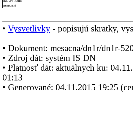
nad 24 hodín
nezadané
•
Vysvetlivky
- popisujú skratky, vys
• Dokument: mesacna/dn1r/dn1r-520
• Zdroj dát: systém IS DN
• Platnosť dát: aktuálnych ku: 04.1
01:13
• Generované: 04.11.2015 19:25 (ce