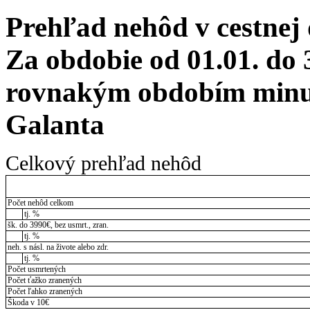
Prehľad nehôd v cestnej
Za obdobie od 01.01. do 
rovnakým obdobím minul
Galanta
Celkový prehľad nehôd
Počet nehôd celkom
tj. %
šk. do 3990€, bez usmrt., zran.
tj. %
neh. s násl. na živote alebo zdr.
tj. %
Počet usmrtených
Počet ťažko zranených
Počet ľahko zranených
Škoda v 10€