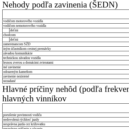
Nehody podľa zavinenia (ŠEDN)
vodičom motorového vozidla
vodičom nemotorového vozidla
deťmi
chodcom
deťmi
zamestnancom SŽD
iným účastníkom cestnej premávky
závadou komunikácie
technickou závadou vozidla
lesnou zverou a domácimi zvieratami
iné zavinenie
odrazeným kameňom
zavinenie nezistené
nezadané
Hlavné príčiny nehôd (podľa frekve
hlavných vinníkov
porušenie povinnosti vodiča
nedovolená rýchlosť jazdy
nesprávna jazda cez križovatku
nesprávne otáčanie a cúvanie