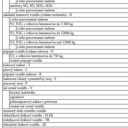
z toho pravostranné riadenie
autobusy M2, M3, M2G, M3G
z toho pravostranné riadenie
nákladné motorové vozidlo (vrátane terénneho) - N
z toho pravostranné riadenie
N1, N1G s celkovou hmotnosťou do 3 500 kg
z toho pravostranné riadenie
N2, N2G s celkovou hmotnosťou do 12000 kg
z toho pravostranné riadenie
N3, N3G s celkovou hmotnosťou nad 12000 kg
z toho pravostranné riadenie
prípojné vozidlo (vrátane návesa) - O
O1, s celkovou hmotnosťou do 750 kg,
ostatné prípojné vozidlo
kolesový traktor - T
pásový traktor - C
prípojné vozidlo traktora - R
traktorom ťahaný vymeniteľný stroj - S
pracovný stroj - P
iné cestné vozidlo - V
bicykel, kolobežka
záprahové
jednonápravový traktor s prívesom
ostatné iné cestné vozidlo
nezistený druh cestného vozidla
električkové dráhové vozidlo - ELEK
trolejbusové dráhové vozidlo - TR
železničné dráhové vozidlo - ZE