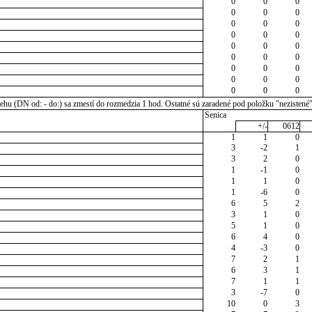
0
0
0
0
0
0
0
0
0
0
0
0
0
0
0
0
0
0
0
0
0
0
0
0
0
0
0
u (DN od: - do:) sa zmestí do rozmedzia 1 hod. Ostatné sú zaradené pod položku "nezistené
Senica
+/-
0612
1
1
0
3
-2
1
3
2
0
1
-1
0
1
1
0
1
-6
0
6
5
2
3
1
0
5
1
0
6
4
0
4
-3
0
7
2
1
6
3
1
7
1
1
3
-7
0
10
0
3