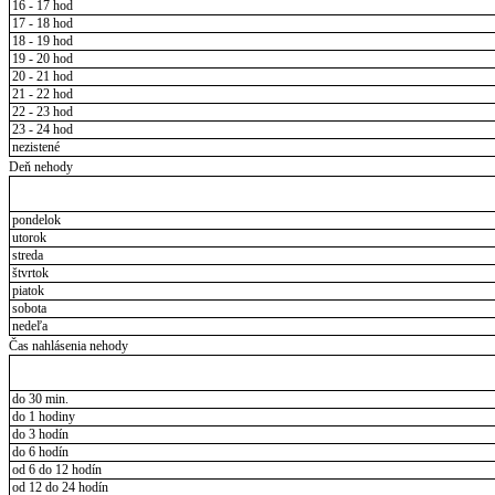
16 - 17 hod
17 - 18 hod
18 - 19 hod
19 - 20 hod
20 - 21 hod
21 - 22 hod
22 - 23 hod
23 - 24 hod
nezistené
Deň nehody
pondelok
utorok
streda
štvrtok
piatok
sobota
nedeľa
Čas nahlásenia nehody
do 30 min.
do 1 hodiny
do 3 hodín
do 6 hodín
od 6 do 12 hodín
od 12 do 24 hodín