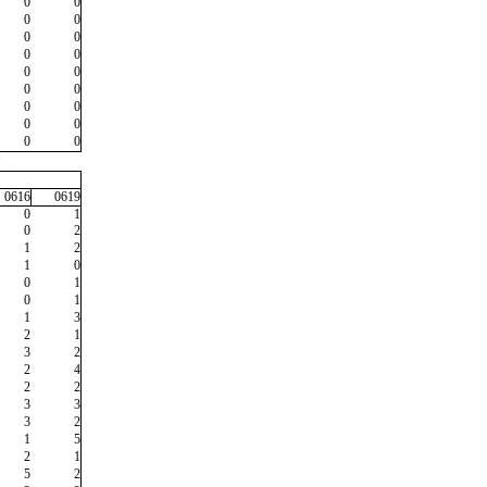
0
0
0
0
0
0
0
0
0
0
0
0
0
0
0
0
0
0
"
0616
0619
0
1
0
2
1
2
1
0
0
1
0
1
1
3
2
1
3
2
2
4
2
2
3
3
3
2
1
5
2
1
5
2