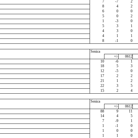
7
-7
2
8
4
2
6
0
0
5
0
2
1
-3
0
5
3
1
4
3
0
4
1
1
8
-1
0
Senica
+/-
0612
10
-6
1
18
5
3
12
-5
0
17
2
2
21
1
2
22
3
5
15
2
4
Senica
+/-
0612
88
9
11
14
4
5
7
-9
1
1
-1
0
1
0
0
1
1
0