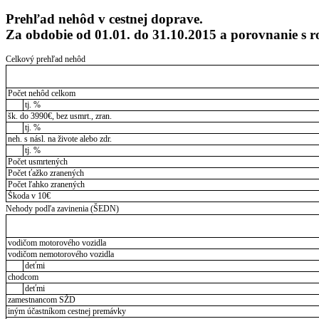
Prehľad nehôd v cestnej doprave.
Za obdobie od 01.01. do 31.10.2015 a porovnanie s
Celkový prehľad nehôd
Počet nehôd celkom
tj. %
šk. do 3990€, bez usmrt., zran.
tj. %
neh. s násl. na živote alebo zdr.
tj. %
Počet usmrtených
Počet ťažko zranených
Počet ľahko zranených
Škoda v 10€
Nehody podľa zavinenia (ŠEDN)
vodičom motorového vozidla
vodičom nemotorového vozidla
deťmi
chodcom
deťmi
zamestnancom SŽD
iným účastníkom cestnej premávky