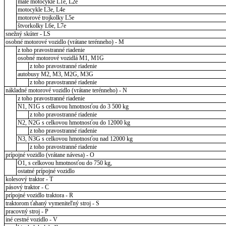
malé motocykle L1e, L2e
motocykle L3e, L4e
motorové trojkolky L5e
štvorkolky L6e, L7e
snežný skúter - LS
osobné motorové vozidlo (vrátane terénneho) - M
z toho pravostranné riadenie
osobné motorové vozidlá M1, M1G
z toho pravostranné riadenie
autobusy M2, M3, M2G, M3G
z toho pravostranné riadenie
nákladné motorové vozidlo (vrátane terénneho) - N
z toho pravostranné riadenie
N1, N1G s celkovou hmotnosťou do 3 500 kg
z toho pravostranné riadenie
N2, N2G s celkovou hmotnosťou do 12000 kg
z toho pravostranné riadenie
N3, N3G s celkovou hmotnosťou nad 12000 kg
z toho pravostranné riadenie
prípojné vozidlo (vrátane návesa) - O
O1, s celkovou hmotnosťou do 750 kg,
ostatné prípojné vozidlo
kolesový traktor - T
pásový traktor - C
prípojné vozidlo traktora - R
traktorom ťahaný vymeniteľný stroj - S
pracovný stroj - P
iné cestné vozidlo - V