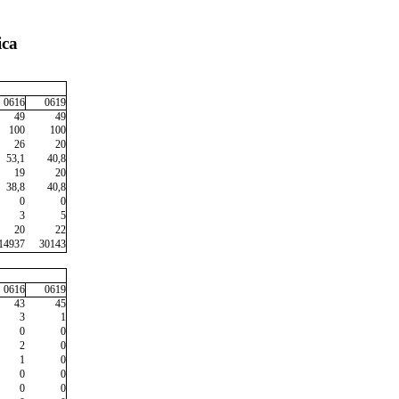
ica
0616
0619
49
49
100
100
26
20
53,1
40,8
19
20
38,8
40,8
0
0
3
5
20
22
14937
30143
0616
0619
43
45
3
1
0
0
2
0
1
0
0
0
0
0