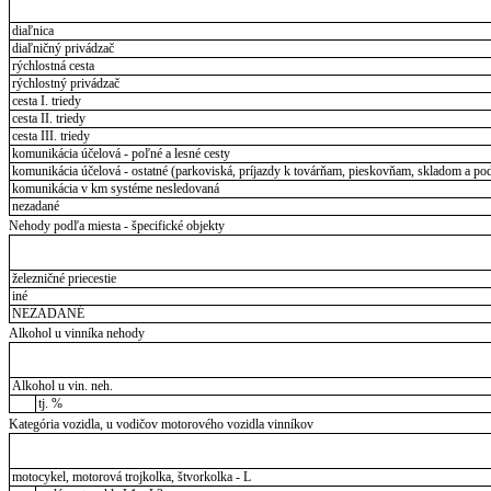
diaľnica
diaľničný privádzač
rýchlostná cesta
rýchlostný privádzač
cesta I. triedy
cesta II. triedy
cesta III. triedy
komunikácia účelová - poľné a lesné cesty
komunikácia účelová - ostatné (parkoviská, príjazdy k továrňam, pieskovňam, skladom a pod
komunikácia v km systéme nesledovaná
nezadané
Nehody podľa miesta - špecifické objekty
železničné priecestie
iné
NEZADANÉ
Alkohol u vinníka nehody
Alkohol u vin. neh.
tj. %
Kategória vozidla, u vodičov motorového vozidla vinníkov
motocykel, motorová trojkolka, štvorkolka - L