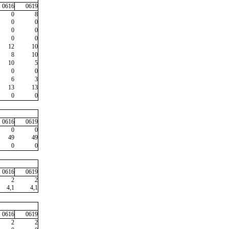
0616
0619
0
8
0
0
0
0
0
0
12
10
8
10
10
5
0
0
6
3
13
13
0
0
0616
0619
0
0
49
49
0
0
0616
0619
2
2
4,1
4,1
0616
0619
2
2