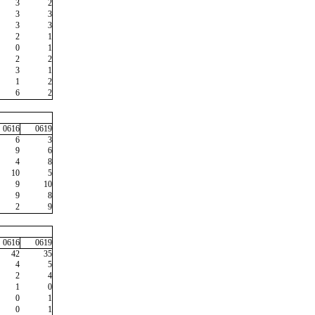
3
2
3
3
3
3
2
1
0
1
2
2
3
1
1
2
6
2
0616
0619
6
3
9
6
4
8
10
5
9
10
9
8
2
9
0616
0619
42
35
4
5
2
4
1
0
0
1
0
1