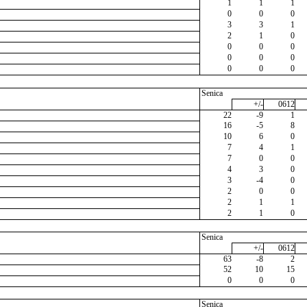
1
1
1
0
0
0
3
3
1
2
1
0
0
0
0
0
0
0
0
0
0
Senica
+/-
0612
22
-9
1
16
-5
8
10
6
0
7
4
1
7
0
0
4
3
0
3
-4
0
2
0
0
2
1
1
2
1
0
Senica
+/-
0612
63
-8
2
52
10
15
0
0
0
Senica