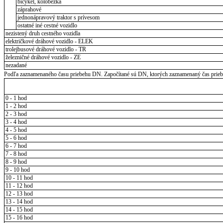
bicykel, kolobežka
záprahové
jednonápravový traktor s prívesom
ostatné iné cestné vozidlo
nezistený druh cestného vozidla
električkové dráhové vozidlo - ELEK
trolejbusové dráhové vozidlo - TR
železničné dráhové vozidlo - ZE
nezadané
Podľa zaznamenaného času priebehu DN. Započítané sú DN, ktorých zaznamenaný čas priebeh
0 - 1 hod
1 - 2 hod
2 - 3 hod
3 - 4 hod
4 - 5 hod
5 - 6 hod
6 - 7 hod
7 - 8 hod
8 - 9 hod
9 - 10 hod
10 - 11 hod
11 - 12 hod
12 - 13 hod
13 - 14 hod
14 - 15 hod
15 - 16 hod