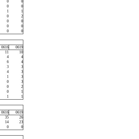
0
0
0
0
1
1
0
2
0
0
0
0
0
0
0616
0619
11
10
4
4
6
4
3
3
4
3
1
3
0
3
0
2
0
1
1
1
0616
0619
35
26
14
23
0
0