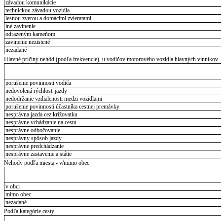
závadou komunikácie
technickou závadou vozidla
lesnou zverou a domácimi zvieratami
iné zavinenie
odrazeným kameňom
zavinenie nezistené
nezadané
Hlavné príčiny nehôd (podľa frekvencie), u vodičov motorového vozidla hlavných vinníkov
porušenie povinnosti vodiča
nedovolená rýchlosť jazdy
nedodržanie vzdialenosti medzi vozidlami
porušenie povinnosti účastníka cestnej premávky
nesprávna jazda cez križovatku
nesprávne vchádzanie na cestu
nesprávne odbočovanie
nesprávny spôsob jazdy
nesprávne predchádzanie
nesprávne zastavenie a státie
Nehody podľa miesta - v/mimo obec
v obci
mimo obec
nezadané
Podľa kategórie cesty