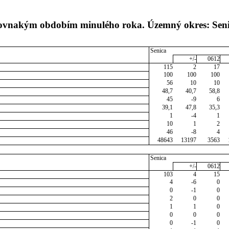
 rovnakým obdobím minulého roka. Územný okres: Sen
Senica
+/-
0612
115
2
17
100
100
100
56
10
10
48,7
40,7
58,8
45
-9
6
39,1
47,8
35,3
1
-4
1
10
1
2
46
-8
4
48643
13197
3563
Senica
+/-
0612
103
4
15
4
-6
0
0
-1
0
2
0
0
1
1
0
0
0
0
0
-1
0