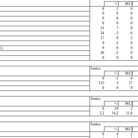
+/-
0612
8
2
0
0
0
0
0
0
0
0
0
0
31
7
9
24
-3
6
17
0
2
0
-2
0
9
0
0
.)
26
-2
0
0
0
0
Senica
+/-
0612
0
-1
0
115
3
17
0
0
0
Senica
+/-
0612
6
-10
2
5,2
14,2
11,8
Senica
+/-
0612
6
4
2