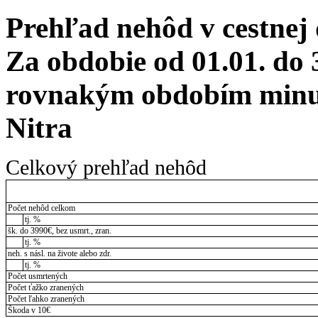
Prehľad nehôd v cestnej
Za obdobie od 01.01. do 
rovnakým obdobím minul
Nitra
Celkový prehľad nehôd
Počet nehôd celkom
tj. %
šk. do 3990€, bez usmrt., zran.
tj. %
neh. s násl. na živote alebo zdr.
tj. %
Počet usmrtených
Počet ťažko zranených
Počet ľahko zranených
Škoda v 10€