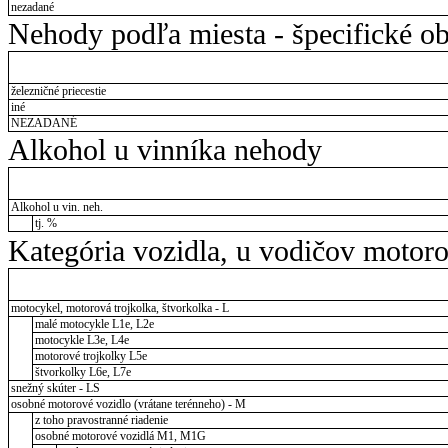
nezadané
Nehody podľa miesta - špecifické ob
železničné priecestie
iné
NEZADANÉ
Alkohol u vinníka nehody
Alkohol u vin. neh.
tj. %
Kategória vozidla, u vodičov motor
motocykel, motorová trojkolka, štvorkolka - L
malé motocykle L1e, L2e
motocykle L3e, L4e
motorové trojkolky L5e
štvorkolky L6e, L7e
snežný skúter - LS
osobné motorové vozidlo (vrátane terénneho) - M
z toho pravostranné riadenie
osobné motorové vozidlá M1, M1G