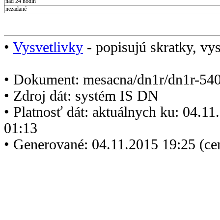
nad 24 hodín
nezadané
•
Vysvetlivky
- popisujú skratky, vys
• Dokument: mesacna/dn1r/dn1r-540
• Zdroj dát: systém IS DN
• Platnosť dát: aktuálnych ku: 04.1
01:13
• Generované: 04.11.2015 19:25 (ce