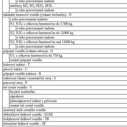
z toho pravostranné riadenie
autobusy M2, M3, M2G, M3G
z toho pravostranné riadenie
nákladné motorové vozidlo (vrátane terénneho) - N
z toho pravostranné riadenie
N1, N1G s celkovou hmotnosťou do 3 500 kg
z toho pravostranné riadenie
N2, N2G s celkovou hmotnosťou do 12000 kg
z toho pravostranné riadenie
N3, N3G s celkovou hmotnosťou nad 12000 kg
z toho pravostranné riadenie
prípojné vozidlo (vrátane návesa) - O
O1, s celkovou hmotnosťou do 750 kg,
ostatné prípojné vozidlo
kolesový traktor - T
pásový traktor - C
prípojné vozidlo traktora - R
traktorom ťahaný vymeniteľný stroj - S
pracovný stroj - P
iné cestné vozidlo - V
bicykel, kolobežka
záprahové
jednonápravový traktor s prívesom
ostatné iné cestné vozidlo
nezistený druh cestného vozidla
električkové dráhové vozidlo - ELEK
trolejbusové dráhové vozidlo - TR
železničné dráhové vozidlo - ZE