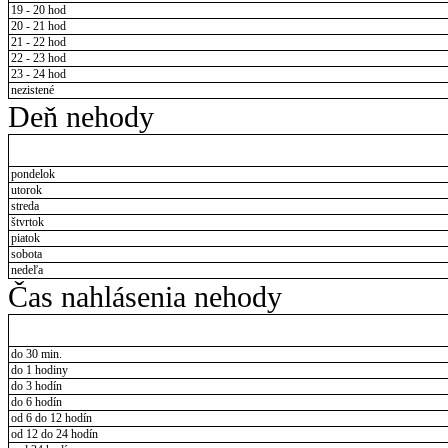
19 - 20 hod
20 - 21 hod
21 - 22 hod
22 - 23 hod
23 - 24 hod
nezistené
Deň nehody
pondelok
utorok
streda
štvrtok
piatok
sobota
nedeľa
Čas nahlásenia nehody
do 30 min.
do 1 hodiny
do 3 hodín
do 6 hodín
od 6 do 12 hodín
od 12 do 24 hodín