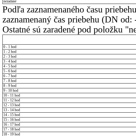
nezadané
Podľa zaznamenaného času priebehu
zaznamenaný čas priebehu (DN od: -
Ostatné sú zaradené pod položku "ne
0 - 1 hod
1 - 2 hod
2 - 3 hod
3 - 4 hod
4 - 5 hod
5 - 6 hod
6 - 7 hod
7 - 8 hod
8 - 9 hod
9 - 10 hod
10 - 11 hod
11 - 12 hod
12 - 13 hod
13 - 14 hod
14 - 15 hod
15 - 16 hod
16 - 17 hod
17 - 18 hod
18 - 19 hod