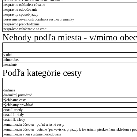
nesprávne otáčanie a cúvanie
nesprávne odbočovanie
nesprávny spôsob jazdy
porušenie povinnosti účastníka cestnej premávky
nesprávne predchádzanie
nesprávne vchádzanie na cestu
Nehody podľa miesta - v/mimo obec
v obci
mimo obec
nezadané
Podľa kategórie cesty
diaľnica
diaľničný privádzač
rýchlostná cesta
rýchlostný privádzač
cesta I. triedy
cesta II. triedy
cesta III. triedy
komunikácia účelová - poľné a lesné cesty
komunikácia účelová - ostatné (parkoviská, príjazdy k továrňam, pieskovňam, skladom a pod
komunikácia v km systéme nesledovaná