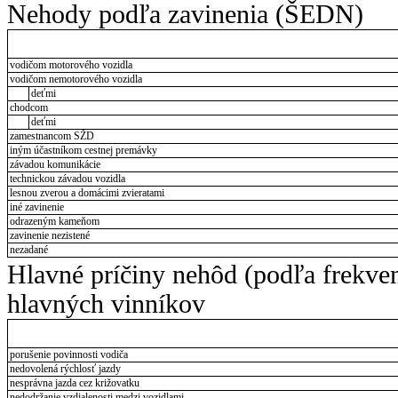
Nehody podľa zavinenia (ŠEDN)
vodičom motorového vozidla
vodičom nemotorového vozidla
deťmi
chodcom
deťmi
zamestnancom SŽD
iným účastníkom cestnej premávky
závadou komunikácie
technickou závadou vozidla
lesnou zverou a domácimi zvieratami
iné zavinenie
odrazeným kameňom
zavinenie nezistené
nezadané
Hlavné príčiny nehôd (podľa frekve
hlavných vinníkov
porušenie povinnosti vodiča
nedovolená rýchlosť jazdy
nesprávna jazda cez križovatku
nedodržanie vzdialenosti medzi vozidlami