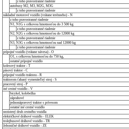
z toho pravostranné riadenie
autobusy M2, M3, M2G, M3G
z toho pravostranné riadenie
nákladné motorové vozidlo (vrátane terénneho) - N
z toho pravostranné riadenie
N1, N1G s celkovou hmotnosťou do 3 500 kg
z toho pravostranné riadenie
N2, N2G s celkovou hmotnosťou do 12000 kg
z toho pravostranné riadenie
N3, N3G s celkovou hmotnosťou nad 12000 kg
z toho pravostranné riadenie
prípojné vozidlo (vrátane návesa) - O
O1, s celkovou hmotnosťou do 750 kg,
ostatné prípojné vozidlo
kolesový traktor - T
pásový traktor - C
prípojné vozidlo traktora - R
traktorom ťahaný vymeniteľný stroj - S
pracovný stroj - P
iné cestné vozidlo - V
bicykel, kolobežka
záprahové
jednonápravový traktor s prívesom
ostatné iné cestné vozidlo
nezistený druh cestného vozidla
električkové dráhové vozidlo - ELEK
trolejbusové dráhové vozidlo - TR
železničné dráhové vozidlo - ZE