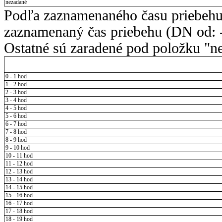
nezadané
Podľa zaznamenaného času priebehu
zaznamenaný čas priebehu (DN od: -
Ostatné sú zaradené pod položku "ne
0 - 1 hod
1 - 2 hod
2 - 3 hod
3 - 4 hod
4 - 5 hod
5 - 6 hod
6 - 7 hod
7 - 8 hod
8 - 9 hod
9 - 10 hod
10 - 11 hod
11 - 12 hod
12 - 13 hod
13 - 14 hod
14 - 15 hod
15 - 16 hod
16 - 17 hod
17 - 18 hod
18 - 19 hod