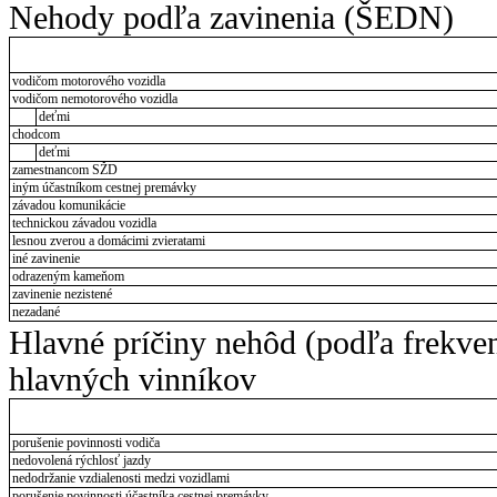
Nehody podľa zavinenia (ŠEDN)
vodičom motorového vozidla
vodičom nemotorového vozidla
deťmi
chodcom
deťmi
zamestnancom SŽD
iným účastníkom cestnej premávky
závadou komunikácie
technickou závadou vozidla
lesnou zverou a domácimi zvieratami
iné zavinenie
odrazeným kameňom
zavinenie nezistené
nezadané
Hlavné príčiny nehôd (podľa frekve
hlavných vinníkov
porušenie povinnosti vodiča
nedovolená rýchlosť jazdy
nedodržanie vzdialenosti medzi vozidlami
porušenie povinnosti účastníka cestnej premávky