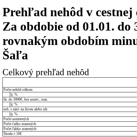
Prehľad nehôd v cestnej
Za obdobie od 01.01. do 
rovnakým obdobím minul
Šaľa
Celkový prehľad nehôd
Počet nehôd celkom
tj. %
šk. do 3990€, bez usmrt., zran.
tj. %
neh. s násl. na živote alebo zdr.
tj. %
Počet usmrtených
Počet ťažko zranených
Počet ľahko zranených
Škoda v 10€