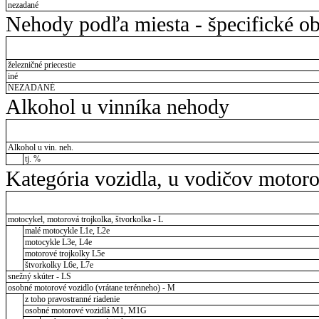
nezadané
Nehody podľa miesta - špecifické ob
železničné priecestie
iné
NEZADANÉ
Alkohol u vinníka nehody
Alkohol u vin. neh.
tj. %
Kategória vozidla, u vodičov motor
motocykel, motorová trojkolka, štvorkolka - L
malé motocykle L1e, L2e
motocykle L3e, L4e
motorové trojkolky L5e
štvorkolky L6e, L7e
snežný skúter - LS
osobné motorové vozidlo (vrátane terénneho) - M
z toho pravostranné riadenie
osobné motorové vozidlá M1, M1G