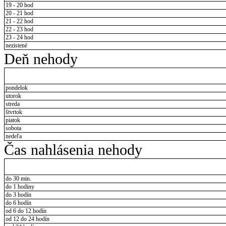
19 - 20 hod
20 - 21 hod
21 - 22 hod
22 - 23 hod
23 - 24 hod
nezistené
Deň nehody
pondelok
utorok
streda
štvrtok
piatok
sobota
nedeľa
Čas nahlásenia nehody
do 30 min.
do 1 hodiny
do 3 hodín
do 6 hodín
od 6 do 12 hodín
od 12 do 24 hodín