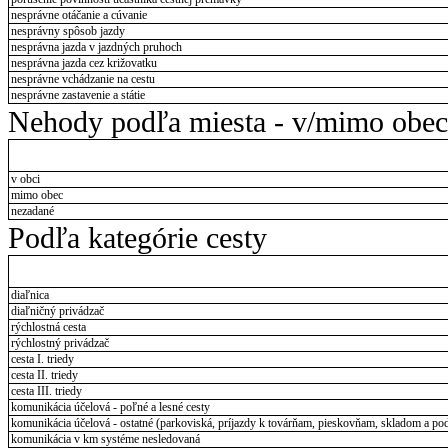
nesprávne otáčanie a cúvanie
nesprávny spôsob jazdy
nesprávna jazda v jazdných pruhoch
nesprávna jazda cez križovatku
nesprávne vchádzanie na cestu
nesprávne zastavenie a státie
Nehody podľa miesta - v/mimo obec
v obci
mimo obec
nezadané
Podľa kategórie cesty
diaľnica
diaľničný privádzač
rýchlostná cesta
rýchlostný privádzač
cesta I. triedy
cesta II. triedy
cesta III. triedy
komunikácia účelová - poľné a lesné cesty
komunikácia účelová - ostatné (parkoviská, príjazdy k továrňam, pieskovňam, skladom a pod
komunikácia v km systéme nesledovaná