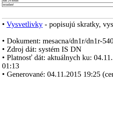
nad 24 hodín
nezadané
•
Vysvetlivky
- popisujú skratky, vys
• Dokument: mesacna/dn1r/dn1r-540
• Zdroj dát: systém IS DN
• Platnosť dát: aktuálnych ku: 04.1
01:13
• Generované: 04.11.2015 19:25 (ce