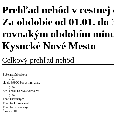
Prehľad nehôd v cestnej
Za obdobie od 01.01. do 
rovnakým obdobím minul
Kysucké Nové Mesto
Celkový prehľad nehôd
Počet nehôd celkom
tj. %
šk. do 3990€, bez usmrt., zran.
tj. %
neh. s násl. na živote alebo zdr.
tj. %
Počet usmrtených
Počet ťažko zranených
Počet ľahko zranených
Škoda v 10€