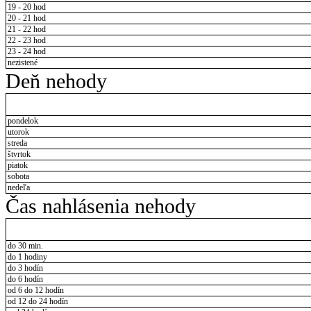
19 - 20 hod
20 - 21 hod
21 - 22 hod
22 - 23 hod
23 - 24 hod
nezistené
Deň nehody
pondelok
utorok
streda
štvrtok
piatok
sobota
nedeľa
Čas nahlásenia nehody
do 30 min.
do 1 hodiny
do 3 hodín
do 6 hodín
od 6 do 12 hodín
od 12 do 24 hodín