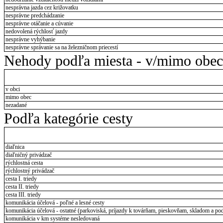
nesprávna jazda cez križovatku
nesprávne predchádzanie
nesprávne otáčanie a cúvanie
nedovolená rýchlosť jazdy
nesprávne vyhýbanie
nesprávne správanie sa na železničnom priecestí
Nehody podľa miesta - v/mimo obec
v obci
mimo obec
nezadané
Podľa kategórie cesty
diaľnica
diaľničný privádzač
rýchlostná cesta
rýchlostný privádzač
cesta I. triedy
cesta II. triedy
cesta III. triedy
komunikácia účelová - poľné a lesné cesty
komunikácia účelová - ostatné (parkoviská, príjazdy k továrňam, pieskovňam, skladom a pod
komunikácia v km systéme nesledovaná