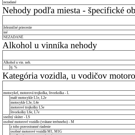
nezadané
Nehody podľa miesta - špecifické ob
železničné priecestie
iné
NEZADANÉ
Alkohol u vinníka nehody
Alkohol u vin. neh.
tj. %
Kategória vozidla, u vodičov motor
motocykel, motorová trojkolka, štvorkolka - L
malé motocykle L1e, L2e
motocykle L3e, L4e
motorové trojkolky L5e
štvorkolky L6e, L7e
snežný skúter - LS
osobné motorové vozidlo (vrátane terénneho) - M
z toho pravostranné riadenie
osobné motorové vozidlá M1, M1G