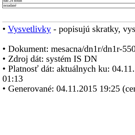
nad 24 hodín
nezadané
•
Vysvetlivky
- popisujú skratky, vys
• Dokument: mesacna/dn1r/dn1r-550
• Zdroj dát: systém IS DN
• Platnosť dát: aktuálnych ku: 04.1
01:13
• Generované: 04.11.2015 19:25 (ce