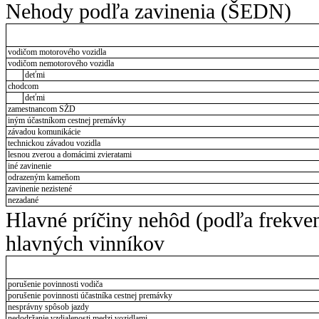
Nehody podľa zavinenia (ŠEDN)
vodičom motorového vozidla
vodičom nemotorového vozidla
deťmi
chodcom
deťmi
zamestnancom SŽD
iným účastníkom cestnej premávky
závadou komunikácie
technickou závadou vozidla
lesnou zverou a domácimi zvieratami
iné zavinenie
odrazeným kameňom
zavinenie nezistené
nezadané
Hlavné príčiny nehôd (podľa frekve
hlavných vinníkov
porušenie povinnosti vodiča
porušenie povinnosti účastníka cestnej premávky
nesprávny spôsob jazdy
nedodržanie vzdialenosti medzi vozidlami