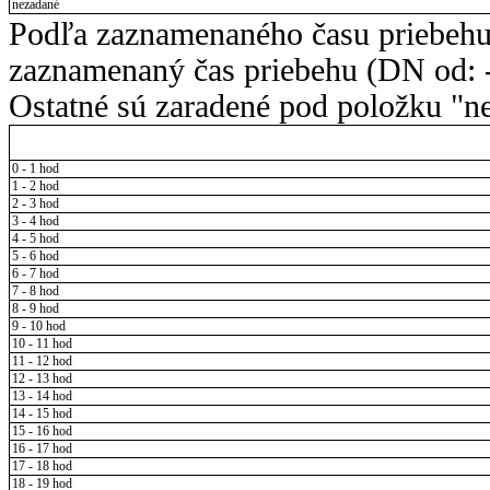
nezadané
Podľa zaznamenaného času priebehu
zaznamenaný čas priebehu (DN od: -
Ostatné sú zaradené pod položku "ne
0 - 1 hod
1 - 2 hod
2 - 3 hod
3 - 4 hod
4 - 5 hod
5 - 6 hod
6 - 7 hod
7 - 8 hod
8 - 9 hod
9 - 10 hod
10 - 11 hod
11 - 12 hod
12 - 13 hod
13 - 14 hod
14 - 15 hod
15 - 16 hod
16 - 17 hod
17 - 18 hod
18 - 19 hod