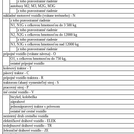
z toho pravostranné riadenie
autobusy M2, M3, M2G, M3G
z toho pravostranné riadenie
nákladné motorové vozidlo (vrátane terénneho) - N
z toho pravostranné riadenie
N1, N1G s celkovou hmotnosťou do 3 500 kg
z toho pravostranné riadenie
N2, N2G s celkovou hmotnosťou do 12000 kg
z toho pravostranné riadenie
N3, N3G s celkovou hmotnosťou nad 12000 kg
z toho pravostranné riadenie
prípojné vozidlo (vrátane návesa) - O
O1, s celkovou hmotnosťou do 750 kg,
ostatné prípojné vozidlo
kolesový traktor - T
pásový traktor - C
prípojné vozidlo traktora - R
traktorom ťahaný vymeniteľný stroj - S
pracovný stroj - P
iné cestné vozidlo - V
bicykel, kolobežka
záprahové
jednonápravový traktor s prívesom
ostatné iné cestné vozidlo
nezistený druh cestného vozidla
električkové dráhové vozidlo - ELEK
trolejbusové dráhové vozidlo - TR
železničné dráhové vozidlo - ZE