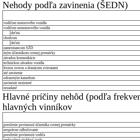
Nehody podľa zavinenia (ŠEDN)
vodičom motorového vozidla
vodičom nemotorového vozidla
deťmi
chodcom
deťmi
zamestnancom SŽD
iným účastníkom cestnej premávky
závadou komunikácie
technickou závadou vozidla
lesnou zverou a domácimi zvieratami
iné zavinenie
odrazeným kameňom
zavinenie nezistené
nezadané
Hlavné príčiny nehôd (podľa frekve
hlavných vinníkov
porušenie povinnosti účastníka cestnej premávky
nesprávne odbočovanie
porušenie povinnosti vodiča
nedovolená rýchlosť jazdy