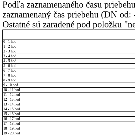
Podľa zaznamenaného času priebehu
zaznamenaný čas priebehu (DN od: -
Ostatné sú zaradené pod položku "ne
0 - 1 hod
1 - 2 hod
2 - 3 hod
3 - 4 hod
4 - 5 hod
5 - 6 hod
6 - 7 hod
7 - 8 hod
8 - 9 hod
9 - 10 hod
10 - 11 hod
11 - 12 hod
12 - 13 hod
13 - 14 hod
14 - 15 hod
15 - 16 hod
16 - 17 hod
17 - 18 hod
18 - 19 hod
19 - 20 hod