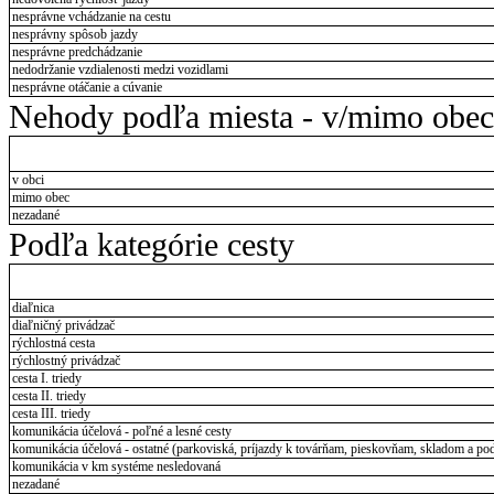
nesprávne vchádzanie na cestu
nesprávny spôsob jazdy
nesprávne predchádzanie
nedodržanie vzdialenosti medzi vozidlami
nesprávne otáčanie a cúvanie
Nehody podľa miesta - v/mimo obec
v obci
mimo obec
nezadané
Podľa kategórie cesty
diaľnica
diaľničný privádzač
rýchlostná cesta
rýchlostný privádzač
cesta I. triedy
cesta II. triedy
cesta III. triedy
komunikácia účelová - poľné a lesné cesty
komunikácia účelová - ostatné (parkoviská, príjazdy k továrňam, pieskovňam, skladom a pod
komunikácia v km systéme nesledovaná
nezadané