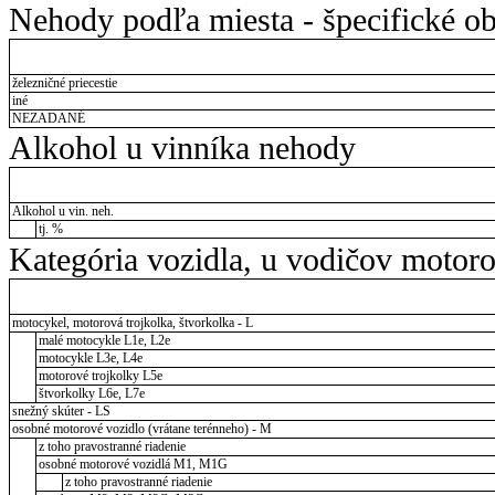
Nehody podľa miesta - špecifické ob
železničné priecestie
iné
NEZADANÉ
Alkohol u vinníka nehody
Alkohol u vin. neh.
tj. %
Kategória vozidla, u vodičov motor
motocykel, motorová trojkolka, štvorkolka - L
malé motocykle L1e, L2e
motocykle L3e, L4e
motorové trojkolky L5e
štvorkolky L6e, L7e
snežný skúter - LS
osobné motorové vozidlo (vrátane terénneho) - M
z toho pravostranné riadenie
osobné motorové vozidlá M1, M1G
z toho pravostranné riadenie