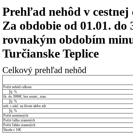
Prehľad nehôd v cestnej
Za obdobie od 01.01. do 
rovnakým obdobím minul
Turčianske Teplice
Celkový prehľad nehôd
Počet nehôd celkom
tj. %
šk. do 3990€, bez usmrt., zran.
tj. %
neh. s násl. na živote alebo zdr.
tj. %
Počet usmrtených
Počet ťažko zranených
Počet ľahko zranených
Škoda v 10€