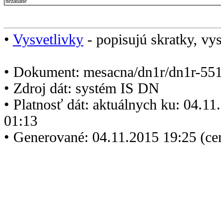
nezadané
•
Vysvetlivky
- popisujú skratky, vys
• Dokument: mesacna/dn1r/dn1r-551
• Zdroj dát: systém IS DN
• Platnosť dát: aktuálnych ku: 04.1
01:13
• Generované: 04.11.2015 19:25 (ce