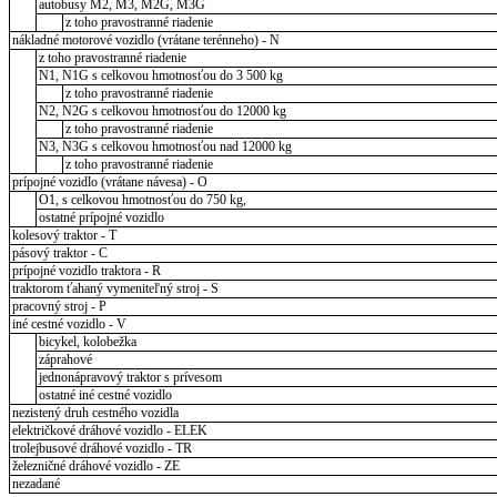
autobusy M2, M3, M2G, M3G
z toho pravostranné riadenie
nákladné motorové vozidlo (vrátane terénneho) - N
z toho pravostranné riadenie
N1, N1G s celkovou hmotnosťou do 3 500 kg
z toho pravostranné riadenie
N2, N2G s celkovou hmotnosťou do 12000 kg
z toho pravostranné riadenie
N3, N3G s celkovou hmotnosťou nad 12000 kg
z toho pravostranné riadenie
prípojné vozidlo (vrátane návesa) - O
O1, s celkovou hmotnosťou do 750 kg,
ostatné prípojné vozidlo
kolesový traktor - T
pásový traktor - C
prípojné vozidlo traktora - R
traktorom ťahaný vymeniteľný stroj - S
pracovný stroj - P
iné cestné vozidlo - V
bicykel, kolobežka
záprahové
jednonápravový traktor s prívesom
ostatné iné cestné vozidlo
nezistený druh cestného vozidla
električkové dráhové vozidlo - ELEK
trolejbusové dráhové vozidlo - TR
železničné dráhové vozidlo - ZE
nezadané