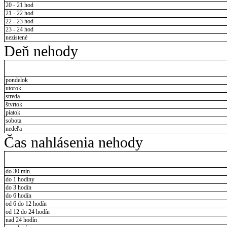
20 - 21 hod
21 - 22 hod
22 - 23 hod
23 - 24 hod
nezistené
Deň nehody
pondelok
utorok
streda
štvrtok
piatok
sobota
nedeľa
Čas nahlásenia nehody
do 30 min.
do 1 hodiny
do 3 hodín
do 6 hodín
od 6 do 12 hodín
od 12 do 24 hodín
nad 24 hodín