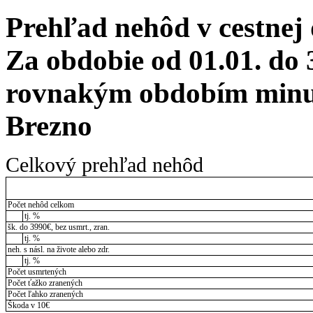
Prehľad nehôd v cestnej
Za obdobie od 01.01. do 
rovnakým obdobím minul
Brezno
Celkový prehľad nehôd
Počet nehôd celkom
tj. %
šk. do 3990€, bez usmrt., zran.
tj. %
neh. s násl. na živote alebo zdr.
tj. %
Počet usmrtených
Počet ťažko zranených
Počet ľahko zranených
Škoda v 10€