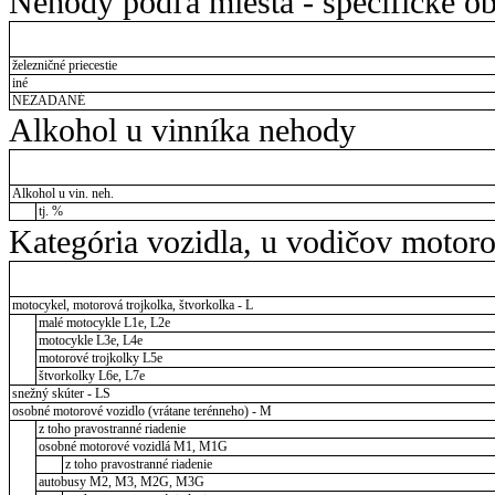
Nehody podľa miesta - špecifické ob
železničné priecestie
iné
NEZADANÉ
Alkohol u vinníka nehody
Alkohol u vin. neh.
tj. %
Kategória vozidla, u vodičov motor
motocykel, motorová trojkolka, štvorkolka - L
malé motocykle L1e, L2e
motocykle L3e, L4e
motorové trojkolky L5e
štvorkolky L6e, L7e
snežný skúter - LS
osobné motorové vozidlo (vrátane terénneho) - M
z toho pravostranné riadenie
osobné motorové vozidlá M1, M1G
z toho pravostranné riadenie
autobusy M2, M3, M2G, M3G