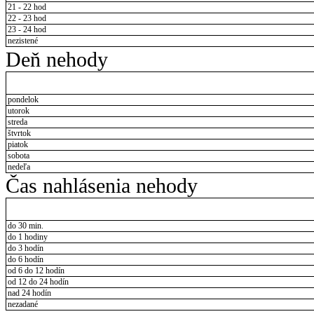
21 - 22 hod
22 - 23 hod
23 - 24 hod
nezistené
Deň nehody
pondelok
utorok
streda
štvrtok
piatok
sobota
nedeľa
Čas nahlásenia nehody
do 30 min.
do 1 hodiny
do 3 hodín
do 6 hodín
od 6 do 12 hodín
od 12 do 24 hodín
nad 24 hodín
nezadané