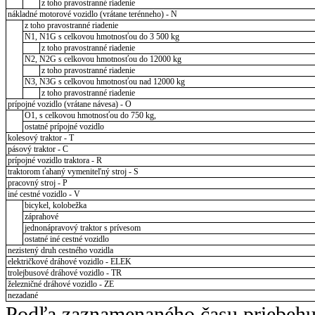
z toho pravostranné riadenie
nákladné motorové vozidlo (vrátane terénneho) - N
z toho pravostranné riadenie
N1, N1G s celkovou hmotnosťou do 3 500 kg
z toho pravostranné riadenie
N2, N2G s celkovou hmotnosťou do 12000 kg
z toho pravostranné riadenie
N3, N3G s celkovou hmotnosťou nad 12000 kg
z toho pravostranné riadenie
prípojné vozidlo (vrátane návesa) - O
O1, s celkovou hmotnosťou do 750 kg,
ostatné prípojné vozidlo
kolesový traktor - T
pásový traktor - C
prípojné vozidlo traktora - R
traktorom ťahaný vymeniteľný stroj - S
pracovný stroj - P
iné cestné vozidlo - V
bicykel, kolobežka
záprahové
jednonápravový traktor s prívesom
ostatné iné cestné vozidlo
nezistený druh cestného vozidla
električkové dráhové vozidlo - ELEK
trolejbusové dráhové vozidlo - TR
železničné dráhové vozidlo - ZE
nezadané
Podľa zaznamenaného času priebehu