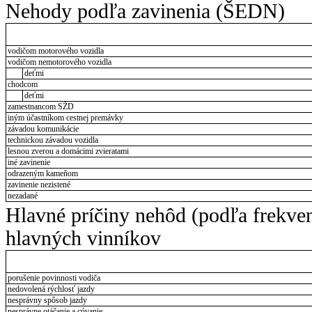
Nehody podľa zavinenia (ŠEDN)
vodičom motorového vozidla
vodičom nemotorového vozidla
deťmi
chodcom
deťmi
zamestnancom SŽD
iným účastníkom cestnej premávky
závadou komunikácie
technickou závadou vozidla
lesnou zverou a domácimi zvieratami
iné zavinenie
odrazeným kameňom
zavinenie nezistené
nezadané
Hlavné príčiny nehôd (podľa frekve
hlavných vinníkov
porušenie povinnosti vodiča
nedovolená rýchlosť jazdy
nesprávny spôsob jazdy
nesprávne otáčanie a cúvanie