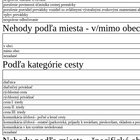
porušenie povinnosti účastníka cestnej premávky
porušenie pravidiel prevádzky vozidiel so zvláštnymi výstražnými zvukovými znameniami al
vplyv prevádzky
nesprávne odbočovanie
Nehody podľa miesta - v/mimo obec
v obci
mimo obec
nezadané
Podľa kategórie cesty
diaľnica
diaľničný privádzač
rýchlostná cesta
rýchlostný privádzač
cesta I. triedy
cesta II. triedy
cesta III. triedy
komunikácia účelová - poľné a lesné cesty
komunikácia účelová - ostatné (parkoviská, príjazdy k továrňam, pieskovňam, skladom a pod
komunikácia v km systéme nesledovaná
nezadané