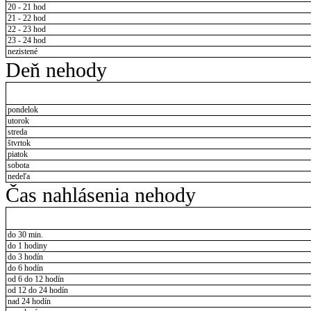
20 - 21 hod
21 - 22 hod
22 - 23 hod
23 - 24 hod
nezistené
Deň nehody
pondelok
utorok
streda
štvrtok
piatok
sobota
nedeľa
Čas nahlásenia nehody
do 30 min.
do 1 hodiny
do 3 hodín
do 6 hodín
od 6 do 12 hodín
od 12 do 24 hodín
nad 24 hodín