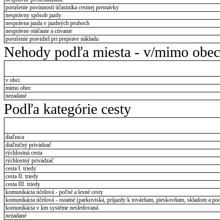
porušenie povinnosti účastníka cestnej premávky
nesprávny spôsob jazdy
nesprávna jazda v jazdných pruhoch
nesprávne otáčanie a cúvanie
porušenie pravidiel pri preprave nákladu
Nehody podľa miesta - v/mimo obec
v obci
mimo obec
nezadané
Podľa kategórie cesty
diaľnica
diaľničný privádzač
rýchlostná cesta
rýchlostný privádzač
cesta I. triedy
cesta II. triedy
cesta III. triedy
komunikácia účelová - poľné a lesné cesty
komunikácia účelová - ostatné (parkoviská, príjazdy k továrňam, pieskovňam, skladom a pod
komunikácia v km systéme nesledovaná
nezadané