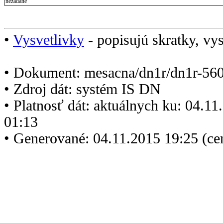
nezadané
•
Vysvetlivky
- popisujú skratky, vys
• Dokument: mesacna/dn1r/dn1r-560
• Zdroj dát: systém IS DN
• Platnosť dát: aktuálnych ku: 04.1
01:13
• Generované: 04.11.2015 19:25 (ce