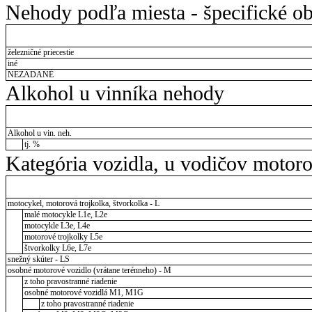
Nehody podľa miesta - špecifické ob
železničné priecestie
iné
NEZADANÉ
Alkohol u vinníka nehody
Alkohol u vin. neh.
tj. %
Kategória vozidla, u vodičov motor
motocykel, motorová trojkolka, štvorkolka - L
malé motocykle L1e, L2e
motocykle L3e, L4e
motorové trojkolky L5e
štvorkolky L6e, L7e
snežný skúter - LS
osobné motorové vozidlo (vrátane terénneho) - M
z toho pravostranné riadenie
osobné motorové vozidlá M1, M1G
z toho pravostranné riadenie