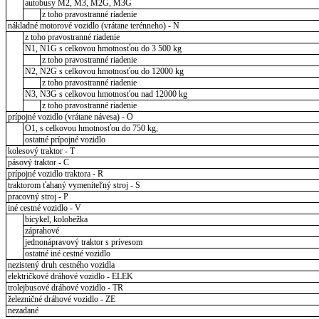
autobusy M2, M3, M2G, M3G
z toho pravostranné riadenie
nákladné motorové vozidlo (vrátane terénneho) - N
z toho pravostranné riadenie
N1, N1G s celkovou hmotnosťou do 3 500 kg
z toho pravostranné riadenie
N2, N2G s celkovou hmotnosťou do 12000 kg
z toho pravostranné riadenie
N3, N3G s celkovou hmotnosťou nad 12000 kg
z toho pravostranné riadenie
prípojné vozidlo (vrátane návesa) - O
O1, s celkovou hmotnosťou do 750 kg,
ostatné prípojné vozidlo
kolesový traktor - T
pásový traktor - C
prípojné vozidlo traktora - R
traktorom ťahaný vymeniteľný stroj - S
pracovný stroj - P
iné cestné vozidlo - V
bicykel, kolobežka
záprahové
jednonápravový traktor s prívesom
ostatné iné cestné vozidlo
nezistený druh cestného vozidla
električkové dráhové vozidlo - ELEK
trolejbusové dráhové vozidlo - TR
železničné dráhové vozidlo - ZE
nezadané