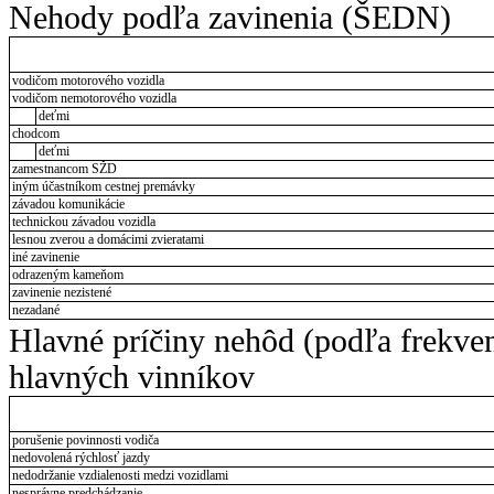
Nehody podľa zavinenia (ŠEDN)
vodičom motorového vozidla
vodičom nemotorového vozidla
deťmi
chodcom
deťmi
zamestnancom SŽD
iným účastníkom cestnej premávky
závadou komunikácie
technickou závadou vozidla
lesnou zverou a domácimi zvieratami
iné zavinenie
odrazeným kameňom
zavinenie nezistené
nezadané
Hlavné príčiny nehôd (podľa frekve
hlavných vinníkov
porušenie povinnosti vodiča
nedovolená rýchlosť jazdy
nedodržanie vzdialenosti medzi vozidlami
nesprávne predchádzanie