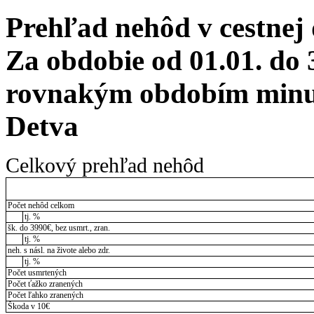
Prehľad nehôd v cestnej
Za obdobie od 01.01. do 
rovnakým obdobím minul
Detva
Celkový prehľad nehôd
Počet nehôd celkom
tj. %
šk. do 3990€, bez usmrt., zran.
tj. %
neh. s násl. na živote alebo zdr.
tj. %
Počet usmrtených
Počet ťažko zranených
Počet ľahko zranených
Škoda v 10€