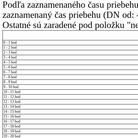
Podľa zaznamenaného času priebehu
zaznamenaný čas priebehu (DN od: -
Ostatné sú zaradené pod položku "ne
0 - 1 hod
1 - 2 hod
2 - 3 hod
3 - 4 hod
4 - 5 hod
5 - 6 hod
6 - 7 hod
7 - 8 hod
8 - 9 hod
9 - 10 hod
10 - 11 hod
11 - 12 hod
12 - 13 hod
13 - 14 hod
14 - 15 hod
15 - 16 hod
16 - 17 hod
17 - 18 hod
18 - 19 hod
19 - 20 hod