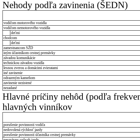
Nehody podľa zavinenia (ŠEDN)
vodičom motorového vozidla
vodičom nemotorového vozidla
deťmi
chodcom
deťmi
zamestnancom SŽD
iným účastníkom cestnej premávky
závadou komunikácie
technickou závadou vozidla
lesnou zverou a domácimi zvieratami
iné zavinenie
odrazeným kameňom
zavinenie nezistené
nezadané
Hlavné príčiny nehôd (podľa frekve
hlavných vinníkov
porušenie povinnosti vodiča
nedovolená rýchlosť jazdy
porušenie povinnosti účastníka cestnej premávky
nesprávny spôsob jazdy