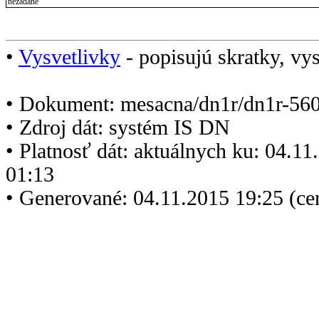
nezadané
•
Vysvetlivky
- popisujú skratky, vys
• Dokument: mesacna/dn1r/dn1r-560
• Zdroj dát: systém IS DN
• Platnosť dát: aktuálnych ku: 04.1
01:13
• Generované: 04.11.2015 19:25 (ce