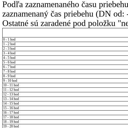
Podľa zaznamenaného času priebehu
zaznamenaný čas priebehu (DN od: -
Ostatné sú zaradené pod položku "ne
0 - 1 hod
1 - 2 hod
2 - 3 hod
3 - 4 hod
4 - 5 hod
5 - 6 hod
6 - 7 hod
7 - 8 hod
8 - 9 hod
9 - 10 hod
10 - 11 hod
11 - 12 hod
12 - 13 hod
13 - 14 hod
14 - 15 hod
15 - 16 hod
16 - 17 hod
17 - 18 hod
18 - 19 hod
19 - 20 hod