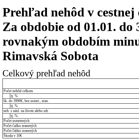
Prehľad nehôd v cestnej
Za obdobie od 01.01. do 
rovnakým obdobím minul
Rimavská Sobota
Celkový prehľad nehôd
Počet nehôd celkom
tj. %
šk. do 3990€, bez usmrt., zran.
tj. %
neh. s násl. na živote alebo zdr.
tj. %
Počet usmrtených
Počet ťažko zranených
Počet ľahko zranených
Škoda v 10€