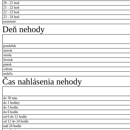
20 - 21 hod
21 - 22 hod
22 - 23 hod
23 - 24 hod
nezistené
Deň nehody
pondelok
utorok
streda
štvrtok
piatok
sobota
nedeľa
Čas nahlásenia nehody
do 30 min.
do 1 hodiny
do 3 hodín
do 6 hodín
od 6 do 12 hodín
od 12 do 24 hodín
nad 24 hodín