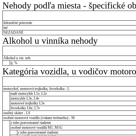
Nehody podľa miesta - špecifické ob
železničné priecestie
iné
NEZADANÉ
Alkohol u vinníka nehody
Alkohol u vin. neh.
tj. %
Kategória vozidla, u vodičov motor
motocykel, motorová trojkolka, štvorkolka - L
malé motocykle L1e, L2e
motocykle L3e, L4e
motorové trojkolky L5e
štvorkolky L6e, L7e
snežný skúter - LS
osobné motorové vozidlo (vrátane terénneho) - M
z toho pravostranné riadenie
osobné motorové vozidlá M1, M1G
z toho pravostranné riadenie