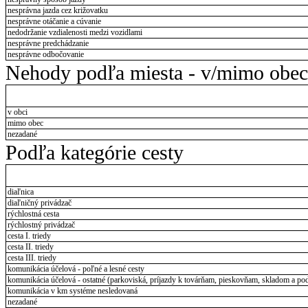
nesprávna jazda cez križovatku
nesprávne otáčanie a cúvanie
nedodržanie vzdialenosti medzi vozidlami
nesprávne predchádzanie
nesprávne odbočovanie
Nehody podľa miesta - v/mimo obec
v obci
mimo obec
nezadané
Podľa kategórie cesty
diaľnica
diaľničný privádzač
rýchlostná cesta
rýchlostný privádzač
cesta I. triedy
cesta II. triedy
cesta III. triedy
komunikácia účelová - poľné a lesné cesty
komunikácia účelová - ostatné (parkoviská, príjazdy k továrňam, pieskovňam, skladom a pod
komunikácia v km systéme nesledovaná
nezadané