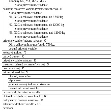
autobusy M2, M3, M2G, M3G
z toho pravostranné riadenie
nákladné motorové vozidlo (vrátane terénneho) - N
z toho pravostranné riadenie
N1, N1G s celkovou hmotnosťou do 3 500 kg
z toho pravostranné riadenie
N2, N2G s celkovou hmotnosťou do 12000 kg
z toho pravostranné riadenie
N3, N3G s celkovou hmotnosťou nad 12000 kg
z toho pravostranné riadenie
prípojné vozidlo (vrátane návesa) - O
O1, s celkovou hmotnosťou do 750 kg,
ostatné prípojné vozidlo
kolesový traktor - T
pásový traktor - C
prípojné vozidlo traktora - R
traktorom ťahaný vymeniteľný stroj - S
pracovný stroj - P
iné cestné vozidlo - V
bicykel, kolobežka
záprahové
jednonápravový traktor s prívesom
ostatné iné cestné vozidlo
nezistený druh cestného vozidla
električkové dráhové vozidlo - ELEK
trolejbusové dráhové vozidlo - TR
železničné dráhové vozidlo - ZE
nezadané