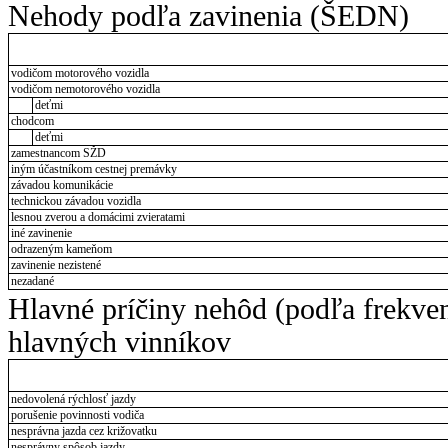
Nehody podľa zavinenia (ŠEDN)
vodičom motorového vozidla
vodičom nemotorového vozidla
deťmi
chodcom
deťmi
zamestnancom SŽD
iným účastníkom cestnej premávky
závadou komunikácie
technickou závadou vozidla
lesnou zverou a domácimi zvieratami
iné zavinenie
odrazeným kameňom
zavinenie nezistené
nezadané
Hlavné príčiny nehôd (podľa frekve
hlavných vinníkov
nedovolená rýchlosť jazdy
porušenie povinnosti vodiča
nesprávna jazda cez križovatku
nesprávny spôsob jazdy