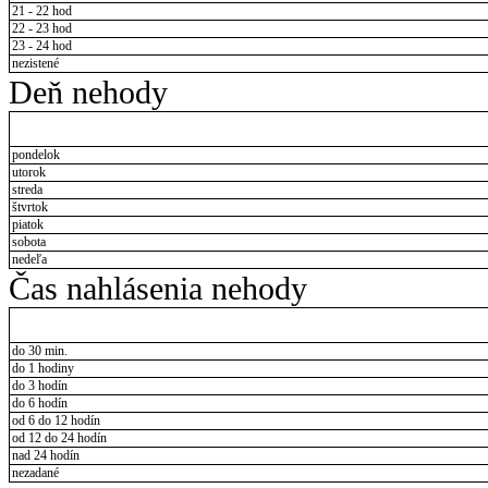
21 - 22 hod
22 - 23 hod
23 - 24 hod
nezistené
Deň nehody
pondelok
utorok
streda
štvrtok
piatok
sobota
nedeľa
Čas nahlásenia nehody
do 30 min.
do 1 hodiny
do 3 hodín
do 6 hodín
od 6 do 12 hodín
od 12 do 24 hodín
nad 24 hodín
nezadané