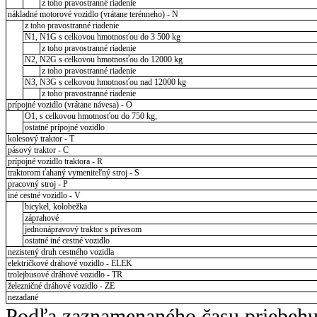
z toho pravostranné riadenie
nákladné motorové vozidlo (vrátane terénneho) - N
z toho pravostranné riadenie
N1, N1G s celkovou hmotnosťou do 3 500 kg
z toho pravostranné riadenie
N2, N2G s celkovou hmotnosťou do 12000 kg
z toho pravostranné riadenie
N3, N3G s celkovou hmotnosťou nad 12000 kg
z toho pravostranné riadenie
prípojné vozidlo (vrátane návesa) - O
O1, s celkovou hmotnosťou do 750 kg,
ostatné prípojné vozidlo
kolesový traktor - T
pásový traktor - C
prípojné vozidlo traktora - R
traktorom ťahaný vymeniteľný stroj - S
pracovný stroj - P
iné cestné vozidlo - V
bicykel, kolobežka
záprahové
jednonápravový traktor s prívesom
ostatné iné cestné vozidlo
nezistený druh cestného vozidla
električkové dráhové vozidlo - ELEK
trolejbusové dráhové vozidlo - TR
železničné dráhové vozidlo - ZE
nezadané
Podľa zaznamenaného času priebehu