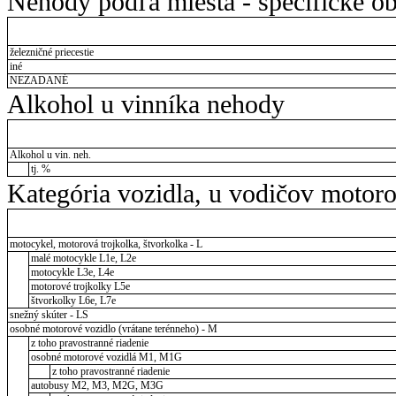
Nehody podľa miesta - špecifické ob
železničné priecestie
iné
NEZADANÉ
Alkohol u vinníka nehody
Alkohol u vin. neh.
tj. %
Kategória vozidla, u vodičov motor
motocykel, motorová trojkolka, štvorkolka - L
malé motocykle L1e, L2e
motocykle L3e, L4e
motorové trojkolky L5e
štvorkolky L6e, L7e
snežný skúter - LS
osobné motorové vozidlo (vrátane terénneho) - M
z toho pravostranné riadenie
osobné motorové vozidlá M1, M1G
z toho pravostranné riadenie
autobusy M2, M3, M2G, M3G