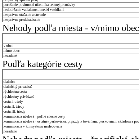
porušenie povinnosti účastníka cestnej premávky
nedodržanie vzdialenosti medzi vozidlami
nesprávne otáčanie a cúvanie
nesprávne predchádzanie
Nehody podľa miesta - v/mimo obec
v obci
mimo obec
nezadané
Podľa kategórie cesty
diaľnica
diaľničný privádzač
rýchlostná cesta
rýchlostný privádzač
cesta I. triedy
cesta II. triedy
cesta III. triedy
komunikácia účelová - poľné a lesné cesty
komunikácia účelová - ostatné (parkoviská, príjazdy k továrňam, pieskovňam, skladom a pod
komunikácia v km systéme nesledovaná
nezadané