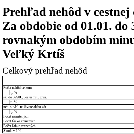
Prehľad nehôd v cestnej
Za obdobie od 01.01. do 
rovnakým obdobím minul
Veľký Krtíš
Celkový prehľad nehôd
Počet nehôd celkom
tj. %
šk. do 3990€, bez usmrt., zran.
tj. %
neh. s násl. na živote alebo zdr.
tj. %
Počet usmrtených
Počet ťažko zranených
Počet ľahko zranených
Škoda v 10€