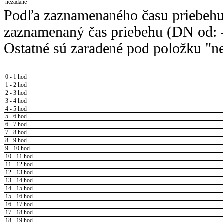
nezadané
Podľa zaznamenaného času priebehu
zaznamenaný čas priebehu (DN od: -
Ostatné sú zaradené pod položku "ne
0 - 1 hod
1 - 2 hod
2 - 3 hod
3 - 4 hod
4 - 5 hod
5 - 6 hod
6 - 7 hod
7 - 8 hod
8 - 9 hod
9 - 10 hod
10 - 11 hod
11 - 12 hod
12 - 13 hod
13 - 14 hod
14 - 15 hod
15 - 16 hod
16 - 17 hod
17 - 18 hod
18 - 19 hod