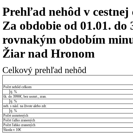
Prehľad nehôd v cestnej
Za obdobie od 01.01. do 
rovnakým obdobím minul
Žiar nad Hronom
Celkový prehľad nehôd
Počet nehôd celkom
tj. %
šk. do 3990€, bez usmrt., zran.
tj. %
neh. s násl. na živote alebo zdr.
tj. %
Počet usmrtených
Počet ťažko zranených
Počet ľahko zranených
Škoda v 10€