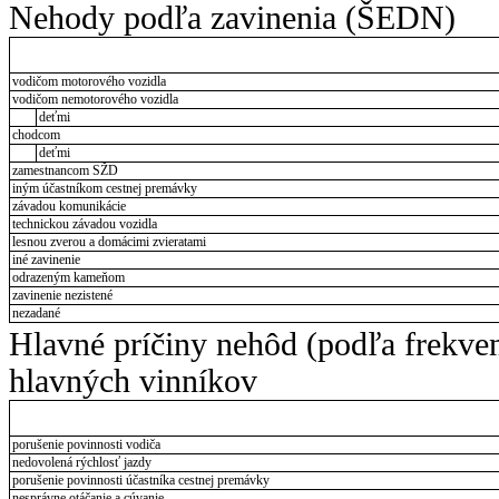
Nehody podľa zavinenia (ŠEDN)
vodičom motorového vozidla
vodičom nemotorového vozidla
deťmi
chodcom
deťmi
zamestnancom SŽD
iným účastníkom cestnej premávky
závadou komunikácie
technickou závadou vozidla
lesnou zverou a domácimi zvieratami
iné zavinenie
odrazeným kameňom
zavinenie nezistené
nezadané
Hlavné príčiny nehôd (podľa frekve
hlavných vinníkov
porušenie povinnosti vodiča
nedovolená rýchlosť jazdy
porušenie povinnosti účastníka cestnej premávky
nesprávne otáčanie a cúvanie