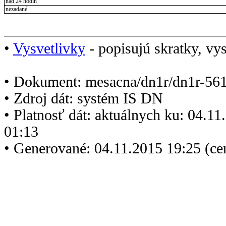
nad 24 hodín
nezadané
•
Vysvetlivky
- popisujú skratky, vys
• Dokument: mesacna/dn1r/dn1r-561
• Zdroj dát: systém IS DN
• Platnosť dát: aktuálnych ku: 04.1
01:13
• Generované: 04.11.2015 19:25 (ce