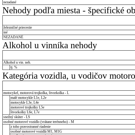
nezadané
Nehody podľa miesta - špecifické ob
železničné priecestie
iné
NEZADANÉ
Alkohol u vinníka nehody
Alkohol u vin. neh.
tj. %
Kategória vozidla, u vodičov motor
motocykel, motorová trojkolka, štvorkolka - L
malé motocykle L1e, L2e
motocykle L3e, L4e
motorové trojkolky L5e
štvorkolky L6e, L7e
snežný skúter - LS
osobné motorové vozidlo (vrátane terénneho) - M
z toho pravostranné riadenie
osobné motorové vozidlá M1, M1G