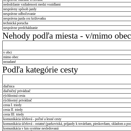
nedodržanie vzdialenosti medzi vozidlami
nesprávny spôsob jazdy
nesprávne odbočovanie
nesprávna jazda cez križovatku
technická porucha
nesprávne predchádzanie
Nehody podľa miesta - v/mimo obec
v obci
mimo obec
nezadané
Podľa kategórie cesty
diaľnica
diaľničný privádzač
rýchlostná cesta
rýchlostný privádzač
cesta I. triedy
cesta II. triedy
cesta III. triedy
komunikácia účelová - poľné a lesné cesty
komunikácia účelová - ostatné (parkoviská, príjazdy k továrňam, pieskovňam, skladom a pod
komunikácia v km systéme nesledovaná