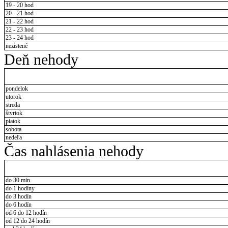
19 - 20 hod
20 - 21 hod
21 - 22 hod
22 - 23 hod
23 - 24 hod
nezistené
Deň nehody
pondelok
utorok
streda
štvrtok
piatok
sobota
nedeľa
Čas nahlásenia nehody
do 30 min.
do 1 hodiny
do 3 hodín
do 6 hodín
od 6 do 12 hodín
od 12 do 24 hodín