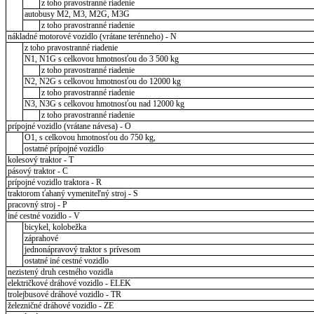
z toho pravostranné riadenie
autobusy M2, M3, M2G, M3G
z toho pravostranné riadenie
nákladné motorové vozidlo (vrátane terénneho) - N
z toho pravostranné riadenie
N1, N1G s celkovou hmotnosťou do 3 500 kg
z toho pravostranné riadenie
N2, N2G s celkovou hmotnosťou do 12000 kg
z toho pravostranné riadenie
N3, N3G s celkovou hmotnosťou nad 12000 kg
z toho pravostranné riadenie
prípojné vozidlo (vrátane návesa) - O
O1, s celkovou hmotnosťou do 750 kg,
ostatné prípojné vozidlo
kolesový traktor - T
pásový traktor - C
prípojné vozidlo traktora - R
traktorom ťahaný vymeniteľný stroj - S
pracovný stroj - P
iné cestné vozidlo - V
bicykel, kolobežka
záprahové
jednonápravový traktor s prívesom
ostatné iné cestné vozidlo
nezistený druh cestného vozidla
električkové dráhové vozidlo - ELEK
trolejbusové dráhové vozidlo - TR
železničné dráhové vozidlo - ZE