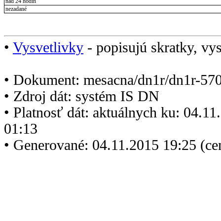
nad 24 hodín
nezadané
•
Vysvetlivky
- popisujú skratky, vys
• Dokument: mesacna/dn1r/dn1r-570
• Zdroj dát: systém IS DN
• Platnosť dát: aktuálnych ku: 04.1
01:13
• Generované: 04.11.2015 19:25 (ce