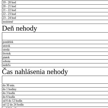
19 - 20 hod
20 - 21 hod
21 - 22 hod
22 - 23 hod
23 - 24 hod
nezistené
Deň nehody
pondelok
utorok
streda
štvrtok
piatok
sobota
nedeľa
Čas nahlásenia nehody
do 30 min.
do 1 hodiny
do 3 hodín
do 6 hodín
od 6 do 12 hodín
od 12 do 24 hodín