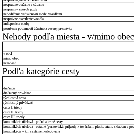
nesprávne otáčanie a cúvanie
nesprávny spôsob jazdy
nedodržanie vzdialenosti medzi vozidlami
nesprávne osvetlenie vozidla
indispozícia osoby
porušenie povinnosti účastníka cestnej premávky
Nehody podľa miesta - v/mimo obec
v obci
mimo obec
nezadané
Podľa kategórie cesty
diaľnica
diaľničný privádzač
rýchlostná cesta
rýchlostný privádzač
cesta I. triedy
cesta II. triedy
cesta III. triedy
komunikácia účelová - poľné a lesné cesty
komunikácia účelová - ostatné (parkoviská, príjazdy k továrňam, pieskovňam, skladom a pod
komunikácia v km systéme nesledovaná