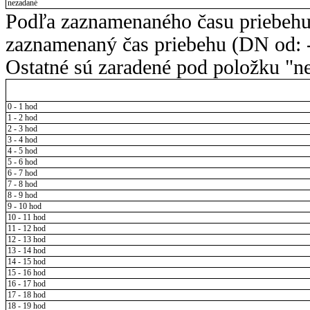
nezadané
Podľa zaznamenaného času priebehu
zaznamenaný čas priebehu (DN od: -
Ostatné sú zaradené pod položku "ne
0 - 1 hod
1 - 2 hod
2 - 3 hod
3 - 4 hod
4 - 5 hod
5 - 6 hod
6 - 7 hod
7 - 8 hod
8 - 9 hod
9 - 10 hod
10 - 11 hod
11 - 12 hod
12 - 13 hod
13 - 14 hod
14 - 15 hod
15 - 16 hod
16 - 17 hod
17 - 18 hod
18 - 19 hod