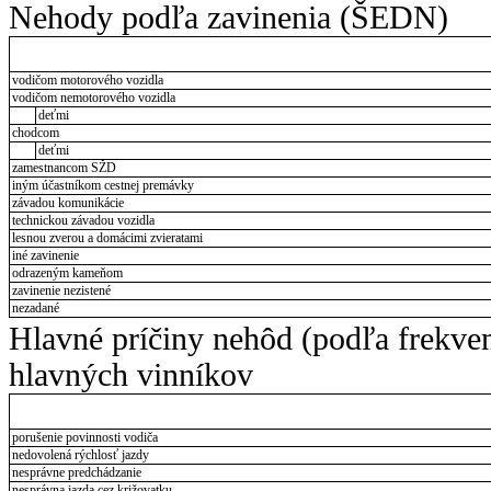
Nehody podľa zavinenia (ŠEDN)
vodičom motorového vozidla
vodičom nemotorového vozidla
deťmi
chodcom
deťmi
zamestnancom SŽD
iným účastníkom cestnej premávky
závadou komunikácie
technickou závadou vozidla
lesnou zverou a domácimi zvieratami
iné zavinenie
odrazeným kameňom
zavinenie nezistené
nezadané
Hlavné príčiny nehôd (podľa frekve
hlavných vinníkov
porušenie povinnosti vodiča
nedovolená rýchlosť jazdy
nesprávne predchádzanie
nesprávna jazda cez križovatku