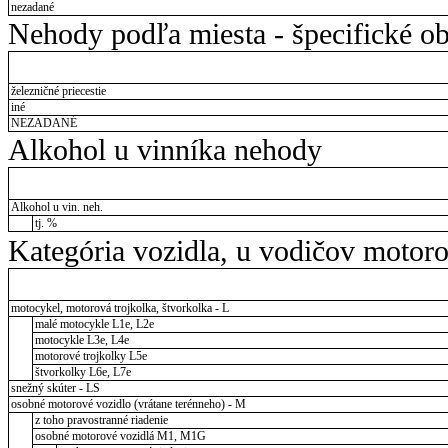
nezadané
Nehody podľa miesta - špecifické ob
železničné priecestie
iné
NEZADANÉ
Alkohol u vinníka nehody
Alkohol u vin. neh.
tj. %
Kategória vozidla, u vodičov motor
motocykel, motorová trojkolka, štvorkolka - L
malé motocykle L1e, L2e
motocykle L3e, L4e
motorové trojkolky L5e
štvorkolky L6e, L7e
snežný skúter - LS
osobné motorové vozidlo (vrátane terénneho) - M
z toho pravostranné riadenie
osobné motorové vozidlá M1, M1G