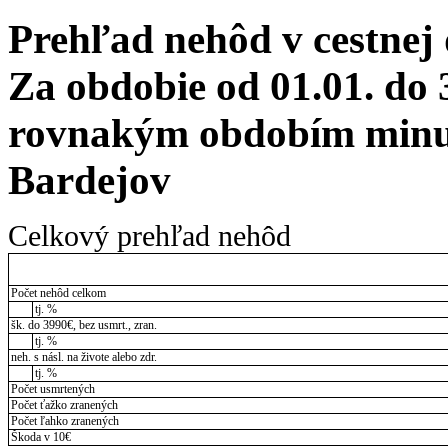
Prehľad nehôd v cestnej
Za obdobie od 01.01. do 
rovnakým obdobím minul
Bardejov
Celkový prehľad nehôd
Počet nehôd celkom
tj. %
šk. do 3990€, bez usmrt., zran.
tj. %
neh. s násl. na živote alebo zdr.
tj. %
Počet usmrtených
Počet ťažko zranených
Počet ľahko zranených
Škoda v 10€