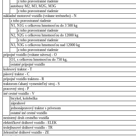
z toho pravostranné riadenie
autobusy M2, M3, M2G, M3G
z toho pravostranné riadenie
nákladné motorové vozidlo (vrátane terénneho) - N
z toho pravostranné riadenie
N1, N1G s celkovou hmotnosťou do 3 500 kg
z toho pravostranné riadenie
N2, N2G s celkovou hmotnosťou do 12000 kg
z toho pravostranné riadenie
N3, N3G s celkovou hmotnosťou nad 12000 kg
z toho pravostranné riadenie
prípojné vozidlo (vrátane návesa) - O
O1, s celkovou hmotnosťou do 750 kg,
ostatné prípojné vozidlo
kolesový traktor - T
pásový traktor - C
prípojné vozidlo traktora - R
traktorom ťahaný vymeniteľný stroj - S
pracovný stroj - P
iné cestné vozidlo - V
bicykel, kolobežka
záprahové
jednonápravový traktor s prívesom
ostatné iné cestné vozidlo
nezistený druh cestného vozidla
električkové dráhové vozidlo - ELEK
trolejbusové dráhové vozidlo - TR
železničné dráhové vozidlo - ZE