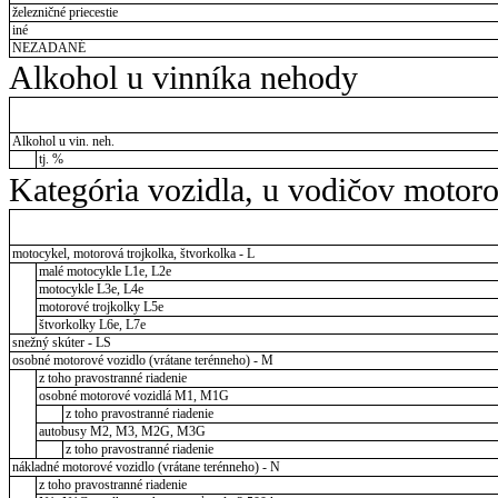
železničné priecestie
iné
NEZADANÉ
Alkohol u vinníka nehody
Alkohol u vin. neh.
tj. %
Kategória vozidla, u vodičov motor
motocykel, motorová trojkolka, štvorkolka - L
malé motocykle L1e, L2e
motocykle L3e, L4e
motorové trojkolky L5e
štvorkolky L6e, L7e
snežný skúter - LS
osobné motorové vozidlo (vrátane terénneho) - M
z toho pravostranné riadenie
osobné motorové vozidlá M1, M1G
z toho pravostranné riadenie
autobusy M2, M3, M2G, M3G
z toho pravostranné riadenie
nákladné motorové vozidlo (vrátane terénneho) - N
z toho pravostranné riadenie