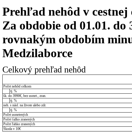
Prehľad nehôd v cestnej
Za obdobie od 01.01. do 
rovnakým obdobím minul
Medzilaborce
Celkový prehľad nehôd
Počet nehôd celkom
tj. %
šk. do 3990€, bez usmrt., zran.
tj. %
neh. s násl. na živote alebo zdr.
tj. %
Počet usmrtených
Počet ťažko zranených
Počet ľahko zranených
Škoda v 10€