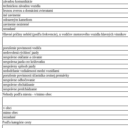
závadou komunikácie
technickou závadou vozidla
lesnou zverou a domácimi zvieratami
iné zavinenie
odrazeným kameňom
zavinenie nezistené
nezadané
Hlavné príčiny nehôd (podľa frekvencie), u vodičov motorového vozidla hlavných vinníkov
porušenie povinnosti vodiča
nedovolená rýchlosť jazdy
nesprávne otáčanie a cúvanie
nesprávna jazda cez križovatku
nesprávny spôsob jazdy
nedodržanie vzdialenosti medzi vozidlami
porušenie povinnosti účastníka cestnej premávky
nesprávne odbočovanie
nesprávne obchádzanie
nesprávne predchádzanie
Nehody podľa miesta - v/mimo obec
v obci
mimo obec
nezadané
Podľa kategórie cesty