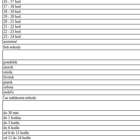
16 - 17 hod
17 - 18 hod
18 - 19 hod
19 - 20 hod
20 - 21 hod
21 - 22 hod
22 - 23 hod
23 - 24 hod
nezistené
Deň nehody
pondelok
utorok
streda
štvrtok
piatok
sobota
nedeľa
Čas nahlásenia nehody
do 30 min.
do 1 hodiny
do 3 hodín
do 6 hodín
od 6 do 12 hodín
od 12 do 24 hodín