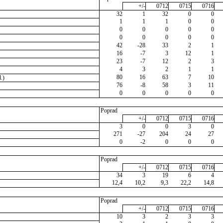
+/-
0712
0715
0716
32
1
32
0
0
1
1
1
0
0
0
0
0
0
0
0
0
0
0
0
42
-28
33
2
1
16
-7
3
12
1
23
-7
12
2
3
4
3
2
1
1
80
16
63
7
10
.)
76
-8
58
3
11
0
0
0
0
0
Poprad
+/-
0712
0715
0716
3
0
0
3
0
271
-27
204
24
27
0
-2
0
0
0
Poprad
+/-
0712
0715
0716
34
3
19
6
4
12,4
10,2
9,3
22,2
14,8
Poprad
+/-
0712
0715
0716
10
3
2
3
3