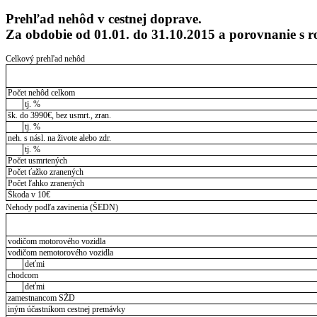
Prehľad nehôd v cestnej doprave.
Za obdobie od 01.01. do 31.10.2015 a porovnanie 
Celkový prehľad nehôd
Počet nehôd celkom
tj. %
šk. do 3990€, bez usmrt., zran.
tj. %
neh. s násl. na živote alebo zdr.
tj. %
Počet usmrtených
Počet ťažko zranených
Počet ľahko zranených
Škoda v 10€
Nehody podľa zavinenia (ŠEDN)
vodičom motorového vozidla
vodičom nemotorového vozidla
deťmi
chodcom
deťmi
zamestnancom SŽD
iným účastníkom cestnej premávky