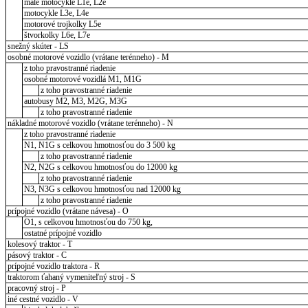
malé motocykle L1e, L2e
motocykle L3e, L4e
motorové trojkolky L5e
štvorkolky L6e, L7e
snežný skúter - LS
osobné motorové vozidlo (vrátane terénneho) - M
z toho pravostranné riadenie
osobné motorové vozidlá M1, M1G
z toho pravostranné riadenie
autobusy M2, M3, M2G, M3G
z toho pravostranné riadenie
nákladné motorové vozidlo (vrátane terénneho) - N
z toho pravostranné riadenie
N1, N1G s celkovou hmotnosťou do 3 500 kg
z toho pravostranné riadenie
N2, N2G s celkovou hmotnosťou do 12000 kg
z toho pravostranné riadenie
N3, N3G s celkovou hmotnosťou nad 12000 kg
z toho pravostranné riadenie
prípojné vozidlo (vrátane návesa) - O
O1, s celkovou hmotnosťou do 750 kg,
ostatné prípojné vozidlo
kolesový traktor - T
pásový traktor - C
prípojné vozidlo traktora - R
traktorom ťahaný vymeniteľný stroj - S
pracovný stroj - P
iné cestné vozidlo - V