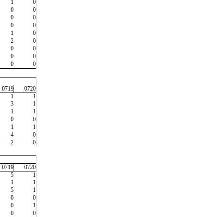
1
0
0
0
0
0
0
0
1
0
2
0
0
0
0
0
0
0
0719
0720
1
1
3
1
1
1
0
0
1
1
4
0
2
0
0719
0720
5
1
1
1
5
1
0
0
0
1
0
0