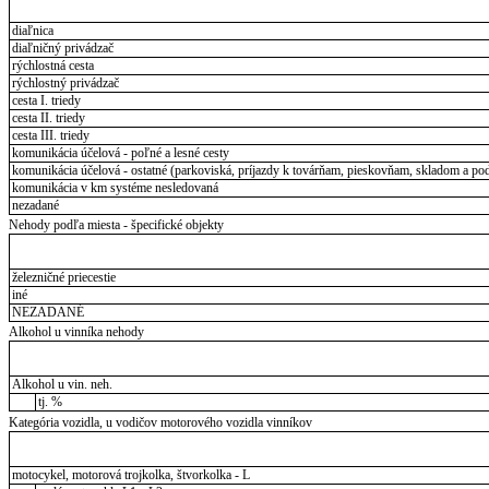
diaľnica
diaľničný privádzač
rýchlostná cesta
rýchlostný privádzač
cesta I. triedy
cesta II. triedy
cesta III. triedy
komunikácia účelová - poľné a lesné cesty
komunikácia účelová - ostatné (parkoviská, príjazdy k továrňam, pieskovňam, skladom a pod
komunikácia v km systéme nesledovaná
nezadané
Nehody podľa miesta - špecifické objekty
železničné priecestie
iné
NEZADANÉ
Alkohol u vinníka nehody
Alkohol u vin. neh.
tj. %
Kategória vozidla, u vodičov motorového vozidla vinníkov
motocykel, motorová trojkolka, štvorkolka - L