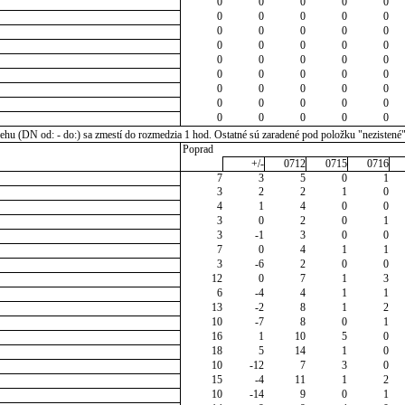
0
0
0
0
0
0
0
0
0
0
0
0
0
0
0
0
0
0
0
0
0
0
0
0
0
0
0
0
0
0
0
0
0
0
0
0
0
0
0
0
0
0
0
0
0
u (DN od: - do:) sa zmestí do rozmedzia 1 hod. Ostatné sú zaradené pod položku "nezistené
Poprad
+/-
0712
0715
0716
7
3
5
0
1
3
2
2
1
0
4
1
4
0
0
3
0
2
0
1
3
-1
3
0
0
7
0
4
1
1
3
-6
2
0
0
12
0
7
1
3
6
-4
4
1
1
13
-2
8
1
2
10
-7
8
0
1
16
1
10
5
0
18
5
14
1
0
10
-12
7
3
0
15
-4
11
1
2
10
-14
9
0
1