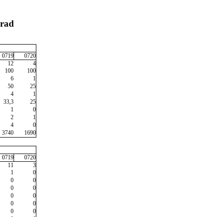
prad
0719
0720
12
4
100
100
6
1
50
25
4
1
33,3
25
1
0
2
1
4
0
3740
1690
0719
0720
11
3
1
0
0
0
0
0
0
0
0
0
0
0