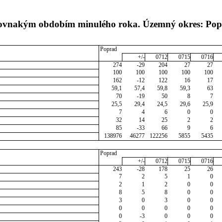
s rovnakým obdobím minulého roka. Územný okres: Po
Poprad
+/-
0712
0715
0716
274
-29
204
27
27
100
100
100
100
100
162
-12
122
16
17
59,1
57,4
59,8
59,3
63
70
-19
50
8
7
25,5
29,4
24,5
29,6
25,9
7
4
6
0
0
32
14
25
2
2
85
-33
66
9
6
138976
46277
122256
5855
5435
Poprad
+/-
0712
0715
0716
243
-28
178
25
26
7
2
5
1
0
2
1
2
0
0
8
5
8
0
0
3
0
3
0
0
0
0
0
0
0
0
-3
0
0
0