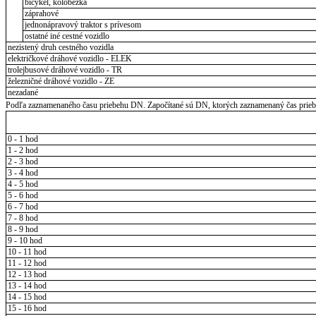
bicykel, kolobežka
záprahové
jednonápravový traktor s prívesom
ostatné iné cestné vozidlo
nezistený druh cestného vozidla
električkové dráhové vozidlo - ELEK
trolejbusové dráhové vozidlo - TR
železničné dráhové vozidlo - ZE
nezadané
Podľa zaznamenaného času priebehu DN. Započítané sú DN, ktorých zaznamenaný čas priebeh
0 - 1 hod
1 - 2 hod
2 - 3 hod
3 - 4 hod
4 - 5 hod
5 - 6 hod
6 - 7 hod
7 - 8 hod
8 - 9 hod
9 - 10 hod
10 - 11 hod
11 - 12 hod
12 - 13 hod
13 - 14 hod
14 - 15 hod
15 - 16 hod