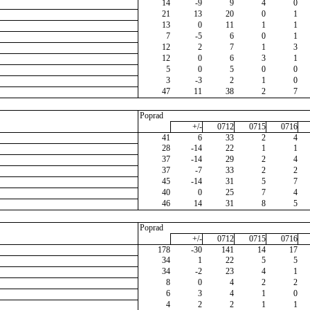
14
-9
9
4
0
21
13
20
0
1
13
0
11
1
1
7
-5
6
0
1
12
2
7
1
3
12
0
6
3
1
5
0
5
0
0
3
-3
2
1
0
47
11
38
2
7
Poprad
+/-
0712
0715
0716
41
6
33
2
4
28
-14
22
1
1
37
-14
29
2
4
37
-7
33
2
2
45
-14
31
5
7
40
0
25
7
4
46
14
31
8
5
Poprad
+/-
0712
0715
0716
178
-30
141
14
17
34
1
22
5
5
34
-2
23
4
1
8
0
4
2
2
6
3
4
1
0
4
2
2
1
1