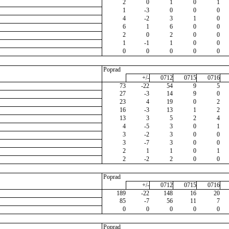
2
0
1
0
1
1
-3
0
0
0
4
-2
3
1
0
6
1
6
0
0
2
0
2
0
0
1
-1
1
0
0
0
0
0
0
0
Poprad
+/-
0712
0715
0716
73
-22
54
9
5
27
-3
14
9
0
23
4
19
0
2
16
-3
13
1
2
13
3
5
2
4
4
-5
3
0
1
3
-2
3
0
0
3
-7
3
0
0
2
1
1
0
1
2
-2
2
0
0
Poprad
+/-
0712
0715
0716
189
-22
148
16
20
85
-7
56
11
7
0
0
0
0
0
Poprad