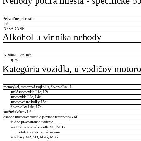
Nehody podľa miesta - špecifické ob
železničné priecestie
iné
NEZADANÉ
Alkohol u vinníka nehody
Alkohol u vin. neh.
tj. %
Kategória vozidla, u vodičov motor
motocykel, motorová trojkolka, štvorkolka - L
malé motocykle L1e, L2e
motocykle L3e, L4e
motorové trojkolky L5e
štvorkolky L6e, L7e
snežný skúter - LS
osobné motorové vozidlo (vrátane terénneho) - M
z toho pravostranné riadenie
osobné motorové vozidlá M1, M1G
z toho pravostranné riadenie
autobusy M2, M3, M2G, M3G