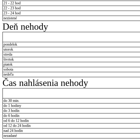
21 - 22 hod
22 - 23 hod
23 - 24 hod
nezistené
Deň nehody
pondelok
utorok
streda
štvrtok
piatok
sobota
nedeľa
Čas nahlásenia nehody
do 30 min.
do 1 hodiny
do 3 hodín
do 6 hodín
od 6 do 12 hodín
od 12 do 24 hodín
nad 24 hodín
nezadané