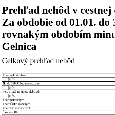
Prehľad nehôd v cestnej
Za obdobie od 01.01. do 
rovnakým obdobím minul
Gelnica
Celkový prehľad nehôd
Počet nehôd celkom
tj. %
šk. do 3990€, bez usmrt., zran.
tj. %
neh. s násl. na živote alebo zdr.
tj. %
Počet usmrtených
Počet ťažko zranených
Počet ľahko zranených
Škoda v 10€