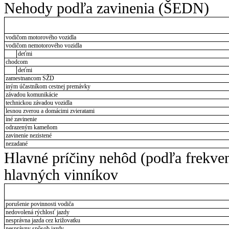
Nehody podľa zavinenia (ŠEDN)
vodičom motorového vozidla
vodičom nemotorového vozidla
deťmi
chodcom
deťmi
zamestnancom SŽD
iným účastníkom cestnej premávky
závadou komunikácie
technickou závadou vozidla
lesnou zverou a domácimi zvieratami
iné zavinenie
odrazeným kameňom
zavinenie nezistené
nezadané
Hlavné príčiny nehôd (podľa frekve
hlavných vinníkov
porušenie povinnosti vodiča
nedovolená rýchlosť jazdy
nesprávna jazda cez križovatku
nesprávny spôsob jazdy