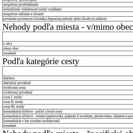
nesprávne predchádzanie
nedodržanie vzdialenosti medzi vozidlami
nesprávne otáčanie a cúvanie
porušenie povinnosti účastníka dopravnej nehody alebo škodovej udalosti
Nehody podľa miesta - v/mimo obec
v obci
mimo obec
nezadané
Podľa kategórie cesty
diaľnica
diaľničný privádzač
rýchlostná cesta
rýchlostný privádzač
cesta I. triedy
cesta II. triedy
cesta III. triedy
komunikácia účelová - poľné a lesné cesty
komunikácia účelová - ostatné (parkoviská, príjazdy k továrňam, pieskovňam, skladom a pod
komunikácia v km systéme nesledovaná
nezadané