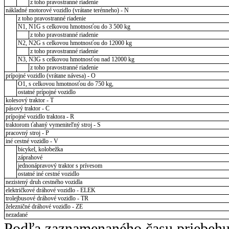
z toho pravostranné riadenie
nákladné motorové vozidlo (vrátane terénneho) - N
z toho pravostranné riadenie
N1, N1G s celkovou hmotnosťou do 3 500 kg
z toho pravostranné riadenie
N2, N2G s celkovou hmotnosťou do 12000 kg
z toho pravostranné riadenie
N3, N3G s celkovou hmotnosťou nad 12000 kg
z toho pravostranné riadenie
prípojné vozidlo (vrátane návesa) - O
O1, s celkovou hmotnosťou do 750 kg,
ostatné prípojné vozidlo
kolesový traktor - T
pásový traktor - C
prípojné vozidlo traktora - R
traktorom ťahaný vymeniteľný stroj - S
pracovný stroj - P
iné cestné vozidlo - V
bicykel, kolobežka
záprahové
jednonápravový traktor s prívesom
ostatné iné cestné vozidlo
nezistený druh cestného vozidla
električkové dráhové vozidlo - ELEK
trolejbusové dráhové vozidlo - TR
železničné dráhové vozidlo - ZE
nezadané
Podľa zaznamenaného času priebehu