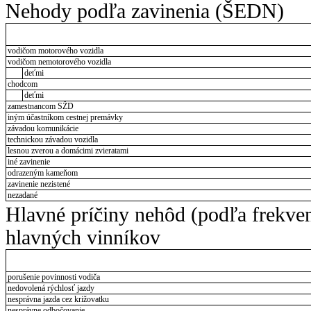
Nehody podľa zavinenia (ŠEDN)
vodičom motorového vozidla
vodičom nemotorového vozidla
deťmi
chodcom
deťmi
zamestnancom SŽD
iným účastníkom cestnej premávky
závadou komunikácie
technickou závadou vozidla
lesnou zverou a domácimi zvieratami
iné zavinenie
odrazeným kameňom
zavinenie nezistené
nezadané
Hlavné príčiny nehôd (podľa frekve
hlavných vinníkov
porušenie povinnosti vodiča
nedovolená rýchlosť jazdy
nesprávna jazda cez križovatku
nesprávne odbočovanie