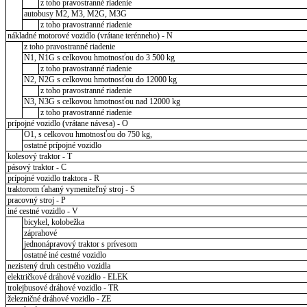
z toho pravostranné riadenie
autobusy M2, M3, M2G, M3G
z toho pravostranné riadenie
nákladné motorové vozidlo (vrátane terénneho) - N
z toho pravostranné riadenie
N1, N1G s celkovou hmotnosťou do 3 500 kg
z toho pravostranné riadenie
N2, N2G s celkovou hmotnosťou do 12000 kg
z toho pravostranné riadenie
N3, N3G s celkovou hmotnosťou nad 12000 kg
z toho pravostranné riadenie
prípojné vozidlo (vrátane návesa) - O
O1, s celkovou hmotnosťou do 750 kg,
ostatné prípojné vozidlo
kolesový traktor - T
pásový traktor - C
prípojné vozidlo traktora - R
traktorom ťahaný vymeniteľný stroj - S
pracovný stroj - P
iné cestné vozidlo - V
bicykel, kolobežka
záprahové
jednonápravový traktor s prívesom
ostatné iné cestné vozidlo
nezistený druh cestného vozidla
električkové dráhové vozidlo - ELEK
trolejbusové dráhové vozidlo - TR
železničné dráhové vozidlo - ZE