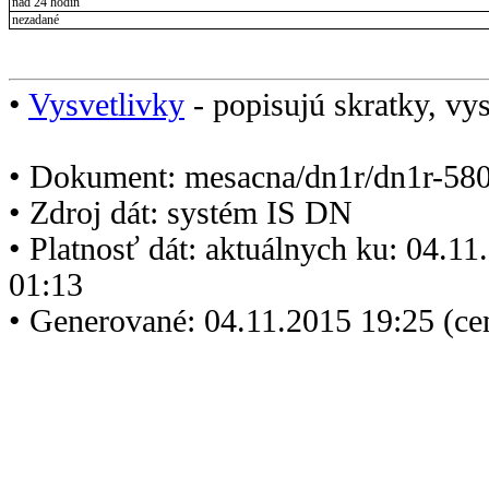
nad 24 hodín
nezadané
•
Vysvetlivky
- popisujú skratky, vys
• Dokument: mesacna/dn1r/dn1r-580
• Zdroj dát: systém IS DN
• Platnosť dát: aktuálnych ku: 04.1
01:13
• Generované: 04.11.2015 19:25 (ce