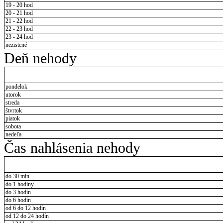
19 - 20 hod
20 - 21 hod
21 - 22 hod
22 - 23 hod
23 - 24 hod
nezistené
Deň nehody
pondelok
utorok
streda
štvrtok
piatok
sobota
nedeľa
Čas nahlásenia nehody
do 30 min.
do 1 hodiny
do 3 hodín
do 6 hodín
od 6 do 12 hodín
od 12 do 24 hodín