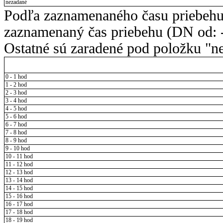
nezadané
Podľa zaznamenaného času priebehu
zaznamenaný čas priebehu (DN od: -
Ostatné sú zaradené pod položku "ne
0 - 1 hod
1 - 2 hod
2 - 3 hod
3 - 4 hod
4 - 5 hod
5 - 6 hod
6 - 7 hod
7 - 8 hod
8 - 9 hod
9 - 10 hod
10 - 11 hod
11 - 12 hod
12 - 13 hod
13 - 14 hod
14 - 15 hod
15 - 16 hod
16 - 17 hod
17 - 18 hod
18 - 19 hod