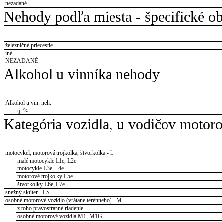
nezadané
Nehody podľa miesta - špecifické ob
železničné priecestie
iné
NEZADANÉ
Alkohol u vinníka nehody
Alkohol u vin. neh.
tj. %
Kategória vozidla, u vodičov motor
motocykel, motorová trojkolka, štvorkolka - L
malé motocykle L1e, L2e
motocykle L3e, L4e
motorové trojkolky L5e
štvorkolky L6e, L7e
snežný skúter - LS
osobné motorové vozidlo (vrátane terénneho) - M
z toho pravostranné riadenie
osobné motorové vozidlá M1, M1G