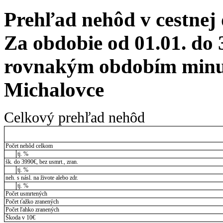
Prehľad nehôd v cestnej
Za obdobie od 01.01. do 
rovnakým obdobím minul
Michalovce
Celkový prehľad nehôd
Počet nehôd celkom
tj. %
šk. do 3990€, bez usmrt., zran.
tj. %
neh. s násl. na živote alebo zdr.
tj. %
Počet usmrtených
Počet ťažko zranených
Počet ľahko zranených
Škoda v 10€