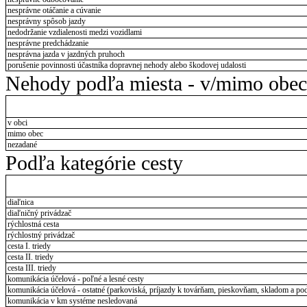
nesprávne otáčanie a cúvanie
nesprávny spôsob jazdy
nedodržanie vzdialenosti medzi vozidlami
nesprávne predchádzanie
nesprávna jazda v jazdných pruhoch
porušenie povinnosti účastníka dopravnej nehody alebo škodovej udalosti
Nehody podľa miesta - v/mimo obec
v obci
mimo obec
nezadané
Podľa kategórie cesty
diaľnica
diaľničný privádzač
rýchlostná cesta
rýchlostný privádzač
cesta I. triedy
cesta II. triedy
cesta III. triedy
komunikácia účelová - poľné a lesné cesty
komunikácia účelová - ostatné (parkoviská, príjazdy k továrňam, pieskovňam, skladom a pod
komunikácia v km systéme nesledovaná