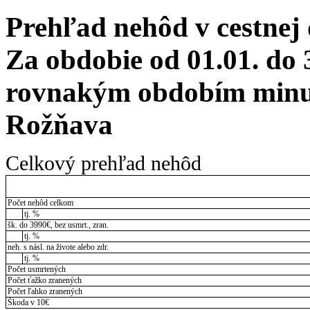
Prehľad nehôd v cestnej
Za obdobie od 01.01. do 
rovnakým obdobím minul
Rožňava
Celkový prehľad nehôd
Počet nehôd celkom
tj. %
šk. do 3990€, bez usmrt., zran.
tj. %
neh. s násl. na živote alebo zdr.
tj. %
Počet usmrtených
Počet ťažko zranených
Počet ľahko zranených
Škoda v 10€