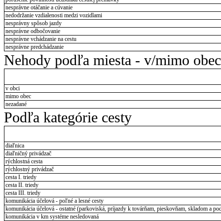
nesprávne otáčanie a cúvanie
nedodržanie vzdialenosti medzi vozidlami
nesprávny spôsob jazdy
nesprávne odbočovanie
nesprávne vchádzanie na cestu
nesprávne predchádzanie
Nehody podľa miesta - v/mimo obec
v obci
mimo obec
nezadané
Podľa kategórie cesty
diaľnica
diaľničný privádzač
rýchlostná cesta
rýchlostný privádzač
cesta I. triedy
cesta II. triedy
cesta III. triedy
komunikácia účelová - poľné a lesné cesty
komunikácia účelová - ostatné (parkoviská, príjazdy k továrňam, pieskovňam, skladom a pod
komunikácia v km systéme nesledovaná