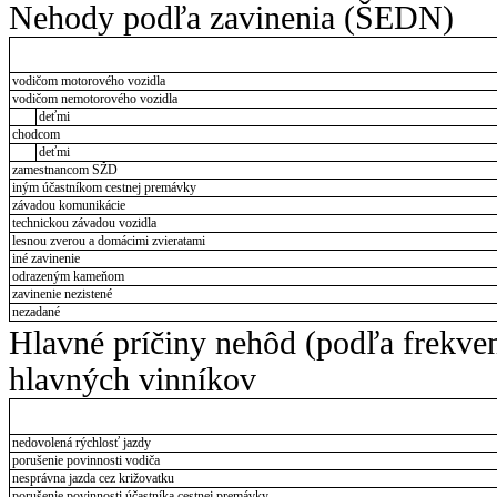
Nehody podľa zavinenia (ŠEDN)
vodičom motorového vozidla
vodičom nemotorového vozidla
deťmi
chodcom
deťmi
zamestnancom SŽD
iným účastníkom cestnej premávky
závadou komunikácie
technickou závadou vozidla
lesnou zverou a domácimi zvieratami
iné zavinenie
odrazeným kameňom
zavinenie nezistené
nezadané
Hlavné príčiny nehôd (podľa frekve
hlavných vinníkov
nedovolená rýchlosť jazdy
porušenie povinnosti vodiča
nesprávna jazda cez križovatku
porušenie povinnosti účastníka cestnej premávky