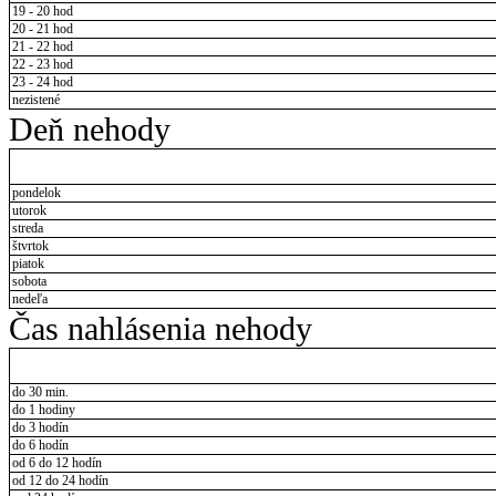
19 - 20 hod
20 - 21 hod
21 - 22 hod
22 - 23 hod
23 - 24 hod
nezistené
Deň nehody
pondelok
utorok
streda
štvrtok
piatok
sobota
nedeľa
Čas nahlásenia nehody
do 30 min.
do 1 hodiny
do 3 hodín
do 6 hodín
od 6 do 12 hodín
od 12 do 24 hodín