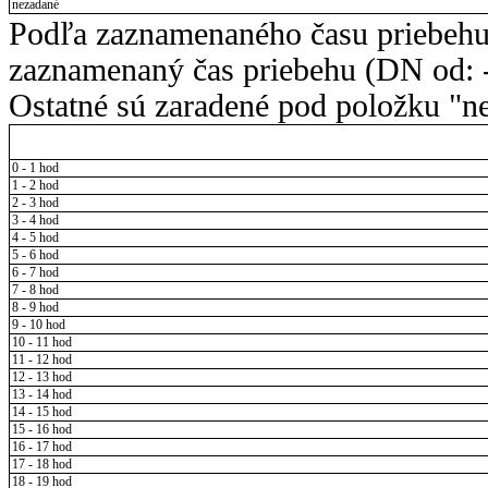
nezadané
Podľa zaznamenaného času priebehu
zaznamenaný čas priebehu (DN od: -
Ostatné sú zaradené pod položku "ne
0 - 1 hod
1 - 2 hod
2 - 3 hod
3 - 4 hod
4 - 5 hod
5 - 6 hod
6 - 7 hod
7 - 8 hod
8 - 9 hod
9 - 10 hod
10 - 11 hod
11 - 12 hod
12 - 13 hod
13 - 14 hod
14 - 15 hod
15 - 16 hod
16 - 17 hod
17 - 18 hod
18 - 19 hod