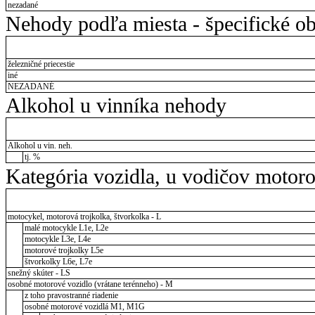
nezadané
Nehody podľa miesta - špecifické ob
železničné priecestie
iné
NEZADANÉ
Alkohol u vinníka nehody
Alkohol u vin. neh.
tj. %
Kategória vozidla, u vodičov motor
motocykel, motorová trojkolka, štvorkolka - L
malé motocykle L1e, L2e
motocykle L3e, L4e
motorové trojkolky L5e
štvorkolky L6e, L7e
snežný skúter - LS
osobné motorové vozidlo (vrátane terénneho) - M
z toho pravostranné riadenie
osobné motorové vozidlá M1, M1G