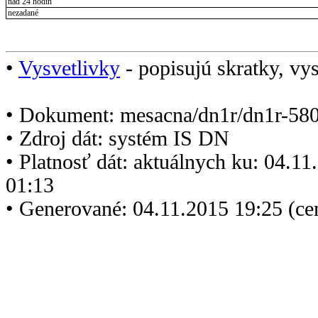
nad 24 hodín
nezadané
•
Vysvetlivky
- popisujú skratky, vys
• Dokument: mesacna/dn1r/dn1r-580
• Zdroj dát: systém IS DN
• Platnosť dát: aktuálnych ku: 04.1
01:13
• Generované: 04.11.2015 19:25 (ce