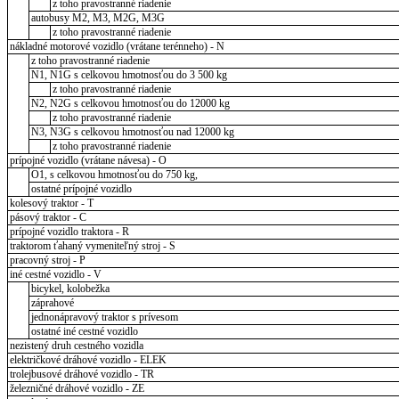
z toho pravostranné riadenie
autobusy M2, M3, M2G, M3G
z toho pravostranné riadenie
nákladné motorové vozidlo (vrátane terénneho) - N
z toho pravostranné riadenie
N1, N1G s celkovou hmotnosťou do 3 500 kg
z toho pravostranné riadenie
N2, N2G s celkovou hmotnosťou do 12000 kg
z toho pravostranné riadenie
N3, N3G s celkovou hmotnosťou nad 12000 kg
z toho pravostranné riadenie
prípojné vozidlo (vrátane návesa) - O
O1, s celkovou hmotnosťou do 750 kg,
ostatné prípojné vozidlo
kolesový traktor - T
pásový traktor - C
prípojné vozidlo traktora - R
traktorom ťahaný vymeniteľný stroj - S
pracovný stroj - P
iné cestné vozidlo - V
bicykel, kolobežka
záprahové
jednonápravový traktor s prívesom
ostatné iné cestné vozidlo
nezistený druh cestného vozidla
električkové dráhové vozidlo - ELEK
trolejbusové dráhové vozidlo - TR
železničné dráhové vozidlo - ZE