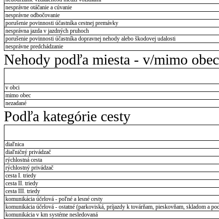
nesprávne otáčanie a cúvanie
nesprávne odbočovanie
porušenie povinnosti účastníka cestnej premávky
nesprávna jazda v jazdných pruhoch
porušenie povinnosti účastníka dopravnej nehody alebo škodovej udalosti
nesprávne predchádzanie
Nehody podľa miesta - v/mimo obec
v obci
mimo obec
nezadané
Podľa kategórie cesty
diaľnica
diaľničný privádzač
rýchlostná cesta
rýchlostný privádzač
cesta I. triedy
cesta II. triedy
cesta III. triedy
komunikácia účelová - poľné a lesné cesty
komunikácia účelová - ostatné (parkoviská, príjazdy k továrňam, pieskovňam, skladom a pod
komunikácia v km systéme nesledovaná