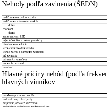
Nehody podľa zavinenia (ŠEDN)
vodičom motorového vozidla
vodičom nemotorového vozidla
deťmi
chodcom
deťmi
zamestnancom SŽD
iným účastníkom cestnej premávky
závadou komunikácie
technickou závadou vozidla
lesnou zverou a domácimi zvieratami
iné zavinenie
odrazeným kameňom
zavinenie nezistené
nezadané
Hlavné príčiny nehôd (podľa frekve
hlavných vinníkov
porušenie povinnosti vodiča
nedovolená rýchlosť jazdy
nesprávna jazda cez križovatku
nedodržanie vzdialenosti medzi vozidlami