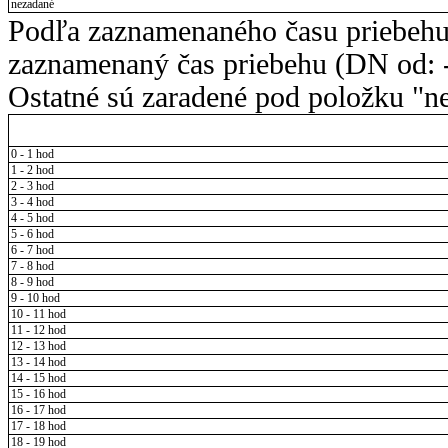
nezadané
Podľa zaznamenaného času priebehu
zaznamenaný čas priebehu (DN od: -
Ostatné sú zaradené pod položku "ne
0 - 1 hod
1 - 2 hod
2 - 3 hod
3 - 4 hod
4 - 5 hod
5 - 6 hod
6 - 7 hod
7 - 8 hod
8 - 9 hod
9 - 10 hod
10 - 11 hod
11 - 12 hod
12 - 13 hod
13 - 14 hod
14 - 15 hod
15 - 16 hod
16 - 17 hod
17 - 18 hod
18 - 19 hod