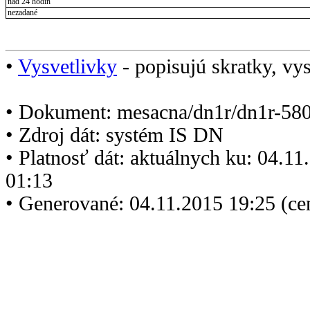
nad 24 hodín
nezadané
•
Vysvetlivky
- popisujú skratky, vys
• Dokument: mesacna/dn1r/dn1r-580
• Zdroj dát: systém IS DN
• Platnosť dát: aktuálnych ku: 04.1
01:13
• Generované: 04.11.2015 19:25 (ce