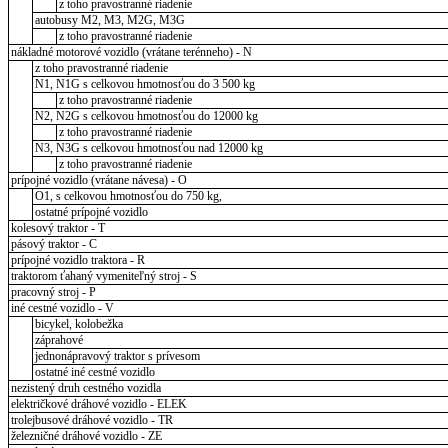
z toho pravostranné riadenie
autobusy M2, M3, M2G, M3G
z toho pravostranné riadenie
nákladné motorové vozidlo (vrátane terénneho) - N
z toho pravostranné riadenie
N1, N1G s celkovou hmotnosťou do 3 500 kg
z toho pravostranné riadenie
N2, N2G s celkovou hmotnosťou do 12000 kg
z toho pravostranné riadenie
N3, N3G s celkovou hmotnosťou nad 12000 kg
z toho pravostranné riadenie
prípojné vozidlo (vrátane návesa) - O
O1, s celkovou hmotnosťou do 750 kg,
ostatné prípojné vozidlo
kolesový traktor - T
pásový traktor - C
prípojné vozidlo traktora - R
traktorom ťahaný vymeniteľný stroj - S
pracovný stroj - P
iné cestné vozidlo - V
bicykel, kolobežka
záprahové
jednonápravový traktor s prívesom
ostatné iné cestné vozidlo
nezistený druh cestného vozidla
električkové dráhové vozidlo - ELEK
trolejbusové dráhové vozidlo - TR
železničné dráhové vozidlo - ZE