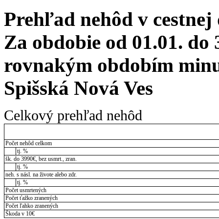
Prehľad nehôd v cestnej
Za obdobie od 01.01. do 
rovnakým obdobím minul
Spišská Nová Ves
Celkový prehľad nehôd
Počet nehôd celkom
tj. %
šk. do 3990€, bez usmrt., zran.
tj. %
neh. s násl. na živote alebo zdr.
tj. %
Počet usmrtených
Počet ťažko zranených
Počet ľahko zranených
Škoda v 10€