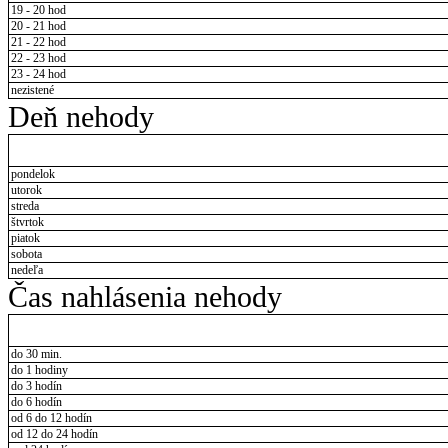
19 - 20 hod
20 - 21 hod
21 - 22 hod
22 - 23 hod
23 - 24 hod
nezistené
Deň nehody
pondelok
utorok
streda
štvrtok
piatok
sobota
nedeľa
Čas nahlásenia nehody
do 30 min.
do 1 hodiny
do 3 hodín
do 6 hodín
od 6 do 12 hodín
od 12 do 24 hodín