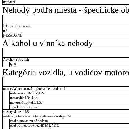
nezadané
Nehody podľa miesta - špecifické ob
železničné priecestie
iné
NEZADANÉ
Alkohol u vinníka nehody
Alkohol u vin. neh.
tj. %
Kategória vozidla, u vodičov motor
motocykel, motorová trojkolka, štvorkolka - L
malé motocykle L1e, L2e
motocykle L3e, L4e
motorové trojkolky L5e
štvorkolky L6e, L7e
snežný skúter - LS
osobné motorové vozidlo (vrátane terénneho) - M
z toho pravostranné riadenie
osobné motorové vozidlá M1, M1G