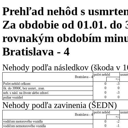
Prehľad nehôd s usmrten
Za obdobie od 01.01. do 
rovnakým obdobím minul
Bratislava - 4
Nehody podľa následkov (škoda v 1
počet nehôd
usmrt
Bratislava - 4
+/-
Počet nehôd celkom
0
-3
0
0
šk. do 3990€, bez usmrt., zran.
0
-3
neh. s násl. na živote alebo zdraví
0
0
požiar vozidiel
Nehody podľa zavinenia (ŠEDN)
počet nehôd
usmrt
Bratislava - 4
+/-
vodičom motorového vozidla
0
-2
0
-1
vodičom nemotorového vozidla