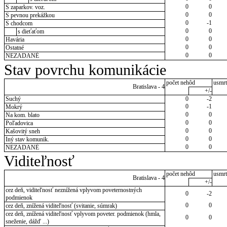
0
0
S zaparkov. voz.
0
0
S pevnou prekážkou
0
-1
S chodcom
0
0
s dieťaťom
0
0
Havária
0
0
Ostatné
0
0
NEZADANÉ
Stav povrchu komunikácie
počet nehôd
usmrt
Bratislava - 4
+/-
Suchý
0
-2
0
-1
Mokrý
0
0
Na kom. blato
0
0
Poľadovica
0
0
Kašovitý sneh
0
0
Iný stav komunik.
0
0
NEZADANÉ
Viditeľnosť
počet nehôd
usmrt
Bratislava - 4
+/-
cez deň, viditeľnosť neznížená vplyvom poveternostných
0
-2
podmienok
0
0
cez deň, znížená viditeľnosť (svitanie, súmrak)
cez deň, znížená viditeľnosť vplyvom poveter. podmienok (hmla,
0
0
sneženie, dážď ...)