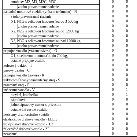
0
0
autobusy M2, M3, M2G, M3G
0
0
z toho pravostranné riadenie
0
0
nákladné motorové vozidlo (vrátane terénneho) - N
0
0
z toho pravostranné riadenie
0
0
N1, N1G s celkovou hmotnosťou do 3 500 kg
0
0
z toho pravostranné riadenie
0
0
N2, N2G s celkovou hmotnosťou do 12000 kg
0
0
z toho pravostranné riadenie
0
0
N3, N3G s celkovou hmotnosťou nad 12000 kg
0
0
z toho pravostranné riadenie
0
0
prípojné vozidlo (vrátane návesa) - O
0
0
O1, s celkovou hmotnosťou do 750 kg,
0
0
ostatné prípojné vozidlo
0
0
kolesový traktor - T
0
0
pásový traktor - C
0
0
prípojné vozidlo traktora - R
0
0
traktorom ťahaný vymeniteľný stroj - S
0
0
pracovný stroj - P
0
-1
iné cestné vozidlo - V
0
-1
bicykel, kolobežka
0
0
záprahové
0
0
jednonápravový traktor s prívesom
0
0
ostatné iné cestné vozidlo
0
0
nezistený druh cestného vozidla
0
0
električkové dráhové vozidlo - ELEK
0
0
trolejbusové dráhové vozidlo - TR
0
0
železničné dráhové vozidlo - ZE
0
0
nezadané