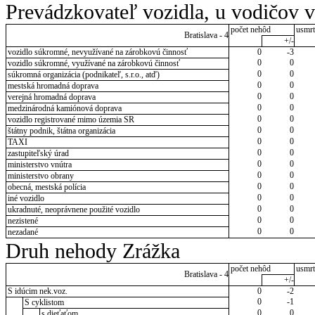
Prevádzkovateľ vozidla, u vodičov 
počet nehôd
usmrt
Bratislava - 4
+/-
vozidlo súkromné, nevyužívané na zárobkovú činnosť
0
-3
0
0
vozidlo súkromné, využívané na zárobkovú činnosť
0
0
súkromná organizácia (podnikateľ, s.r.o., atď)
0
0
mestská hromadná doprava
0
0
verejná hromadná doprava
0
0
medzinárodná kamiónová doprava
0
0
vozidlo registrované mimo územia SR
0
0
štátny podnik, štátna organizácia
0
0
TAXI
0
0
zastupiteľský úrad
0
0
ministerstvo vnútra
0
0
ministerstvo obrany
0
0
obecná, mestská polícia
0
0
iné vozidlo
0
0
ukradnuté, neoprávnene použité vozidlo
0
0
nezistené
0
0
nezadané
Druh nehody Zrážka
počet nehôd
usmrt
Bratislava - 4
+/-
S idúcim nek.voz.
0
-2
0
-1
S cyklistom
0
0
s dieťaťom