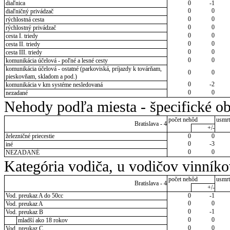
diaľnica
0
-1
0
0
diaľničný privádzač
0
0
rýchlostná cesta
0
0
rýchlostný privádzač
0
0
cesta I. triedy
0
0
cesta II. triedy
0
0
cesta III. triedy
0
0
komunikácia účelová - poľné a lesné cesty
komunikácia účelová - ostatné (parkoviská, príjazdy k továrňam,
0
0
pieskovňam, skladom a pod.)
0
-2
komunikácia v km systéme nesledovaná
0
0
nezadané
Nehody podľa miesta - špecifické ob
počet nehôd
usmrt
Bratislava - 4
+/-
železničné priecestie
0
0
0
-3
iné
0
0
NEZADANÉ
Kategória vodiča, u vodičov vinník
počet nehôd
usmrt
Bratislava - 4
+/-
Vod. preukaz A do 50cc
0
-1
0
0
Vod. preukaz A
0
-1
Vod. preukaz B
0
0
mladší ako 18 rokov
0
0
Vod. preukaz C