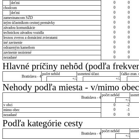
0
0
deťmi
0
0
chodcom
0
0
deťmi
0
0
zamestnancom SŽD
0
0
iným účastníkom cestnej premávky
0
0
závadou komunikácie
0
0
technickou závadou vozidla
0
0
lesnou zverou a domácimi zvieratami
0
0
iné zavinenie
0
0
odrazeným kameňom
0
0
zavinenie nezistené
0
0
nezadané
Hlavné príčiny nehôd (podľa frekven
počet nehôd
usmrtení účast.
ťažko zran. 
Bratislava - 4
+/-
+/-
Nehody podľa miesta - v/mimo obec
počet nehôd
usmrt
Bratislava - 4
+/-
v obci
0
-2
0
-1
mimo obec
0
0
nezadané
Podľa kategórie cesty
počet nehôd
usmrt
Bratislava - 4
+/-