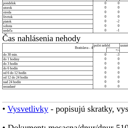
pondelok
0
0
0
0
utorok
0
0
streda
0
0
štvrtok
0
-2
piatok
0
0
sobota
0
-1
nedeľa
Čas nahlásenia nehody
počet nehôd
usmrt
Bratislava - 4
+/-
do 30 min.
0
-3
0
0
do 1 hodiny
0
0
do 3 hodín
0
0
do 6 hodín
0
0
od 6 do 12 hodín
0
0
od 12 do 24 hodín
0
0
nad 24 hodín
0
0
nezadané
•
Vysvetlivky
- popisujú skratky, vys
• Dokument: mesacna/dnur/dnur-510