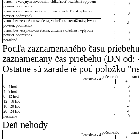
v noci - s verejným osvetlením, viditeľnosť neznížená vplyvom
0
0
poveter. podmienok
v noci - s verejným osvetlením, znížená viditeľnosť vplyvom
0
0
poveter. podmienok
v noci bez verejného osvetlenia, viditeľnosť neznížená vplyvom
0
-1
poveter. podmienok
v noci bez verejného osvetlenia, znížená viditeľnosť vplyvom
0
0
poveter. podmienok
0
0
nezadané
Podľa zaznamenaného času priebehu
zaznamenaný čas priebehu (DN od: -
Ostatné sú zaradené pod položku "ne
počet nehôd
usmrt
Bratislava - 4
+/-
0 - 4 hod
0
0
0
0
4 - 8 hod
0
0
8 - 12 hod
0
0
12 - 16 hod
0
-2
16 - 20 hod
0
-1
20 - 24 hod
0
0
nezistené
Deň nehody
počet nehôd
usmrt
Bratislava - 4
+/-