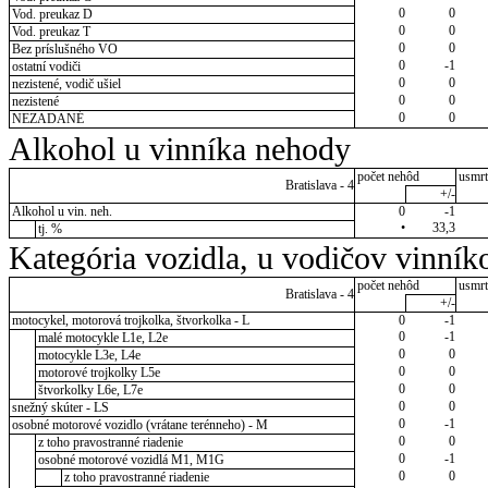
0
0
Vod. preukaz D
0
0
Vod. preukaz T
0
0
Bez príslušného VO
0
-1
ostatní vodiči
0
0
nezistené, vodič ušiel
0
0
nezistené
0
0
NEZADANÉ
Alkohol u vinníka nehody
počet nehôd
usmrt
Bratislava - 4
+/-
Alkohol u vin. neh.
0
-1
•
33,3
tj. %
Kategória vozidla, u vodičov vinník
počet nehôd
usmrt
Bratislava - 4
+/-
motocykel, motorová trojkolka, štvorkolka - L
0
-1
0
-1
malé motocykle L1e, L2e
0
0
motocykle L3e, L4e
0
0
motorové trojkolky L5e
0
0
štvorkolky L6e, L7e
0
0
snežný skúter - LS
0
-1
osobné motorové vozidlo (vrátane terénneho) - M
0
0
z toho pravostranné riadenie
0
-1
osobné motorové vozidlá M1, M1G
0
0
z toho pravostranné riadenie