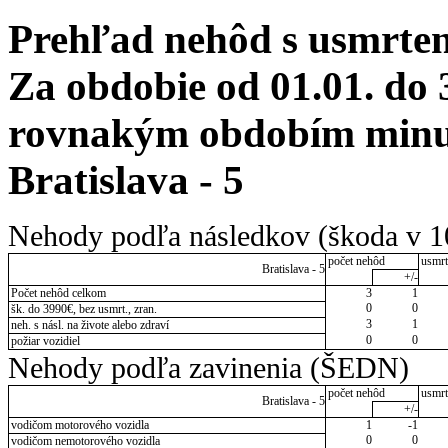
Prehľad nehôd s usmrten
Za obdobie od 01.01. do 
rovnakým obdobím minul
Bratislava - 5
Nehody podľa následkov (škoda v 1
počet nehôd
usmrt
Bratislava - 5
+/-
Počet nehôd celkom
3
1
0
0
šk. do 3990€, bez usmrt., zran.
3
1
neh. s násl. na živote alebo zdraví
0
0
požiar vozidiel
Nehody podľa zavinenia (ŠEDN)
počet nehôd
usmrt
Bratislava - 5
+/-
vodičom motorového vozidla
1
-1
0
0
vodičom nemotorového vozidla