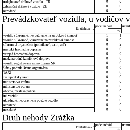
0
0
trolejbusové dráhové vozidlo - TR
0
0
železničné dráhové vozidlo - ZE
0
0
nezadané
Prevádzkovateľ vozidla, u vodičov 
počet nehôd
usmrt
Bratislava - 5
+/-
vozidlo súkromné, nevyužívané na zárobkovú činnosť
1
1
0
0
vozidlo súkromné, využívané na zárobkovú činnosť
0
-2
súkromná organizácia (podnikateľ, s.r.o., atď)
0
0
mestská hromadná doprava
0
0
verejná hromadná doprava
0
0
medzinárodná kamiónová doprava
0
0
vozidlo registrované mimo územia SR
0
0
štátny podnik, štátna organizácia
0
0
TAXI
0
0
zastupiteľský úrad
0
0
ministerstvo vnútra
0
0
ministerstvo obrany
0
0
obecná, mestská polícia
0
0
iné vozidlo
0
0
ukradnuté, neoprávnene použité vozidlo
0
0
nezistené
0
0
nezadané
Druh nehody Zrážka
počet nehôd
usmrt
Bratislava - 5
+/-