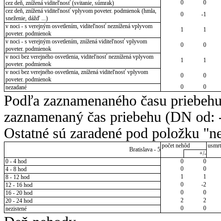
0
0
cez deň, znížená viditeľnosť (svitanie, súmrak)
cez deň, znížená viditeľnosť vplyvom poveter. podmienok (hmla,
0
-1
sneženie, dážď ...)
v noci - s verejným osvetlením, viditeľnosť neznížená vplyvom
1
1
poveter. podmienok
v noci - s verejným osvetlením, znížená viditeľnosť vplyvom
0
0
poveter. podmienok
v noci bez verejného osvetlenia, viditeľnosť neznížená vplyvom
1
1
poveter. podmienok
v noci bez verejného osvetlenia, znížená viditeľnosť vplyvom
0
0
poveter. podmienok
0
0
nezadané
Podľa zaznamenaného času priebehu
zaznamenaný čas priebehu (DN od: -
Ostatné sú zaradené pod položku "ne
počet nehôd
usmrt
Bratislava - 5
+/-
0 - 4 hod
0
0
0
0
4 - 8 hod
1
1
8 - 12 hod
0
-2
12 - 16 hod
0
0
16 - 20 hod
2
2
20 - 24 hod
0
0
nezistené