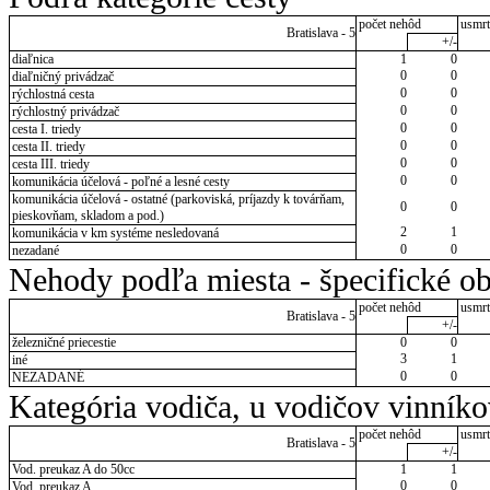
počet nehôd
usmrt
Bratislava - 5
+/-
diaľnica
1
0
0
0
diaľničný privádzač
0
0
rýchlostná cesta
0
0
rýchlostný privádzač
0
0
cesta I. triedy
0
0
cesta II. triedy
0
0
cesta III. triedy
0
0
komunikácia účelová - poľné a lesné cesty
komunikácia účelová - ostatné (parkoviská, príjazdy k továrňam,
0
0
pieskovňam, skladom a pod.)
2
1
komunikácia v km systéme nesledovaná
0
0
nezadané
Nehody podľa miesta - špecifické ob
počet nehôd
usmrt
Bratislava - 5
+/-
železničné priecestie
0
0
3
1
iné
0
0
NEZADANÉ
Kategória vodiča, u vodičov vinník
počet nehôd
usmrt
Bratislava - 5
+/-
Vod. preukaz A do 50cc
1
1
0
0
Vod. preukaz A