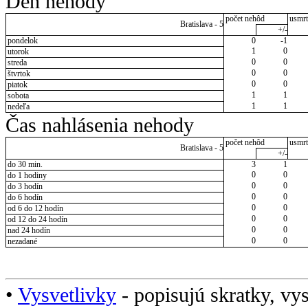
Deň nehody
počet nehôd
usmrt
Bratislava - 5
+/-
pondelok
0
-1
1
0
utorok
0
0
streda
0
0
štvrtok
0
0
piatok
1
1
sobota
1
1
nedeľa
Čas nahlásenia nehody
počet nehôd
usmrt
Bratislava - 5
+/-
do 30 min.
3
1
0
0
do 1 hodiny
0
0
do 3 hodín
0
0
do 6 hodín
0
0
od 6 do 12 hodín
0
0
od 12 do 24 hodín
0
0
nad 24 hodín
0
0
nezadané
•
Vysvetlivky
- popisujú skratky, vys