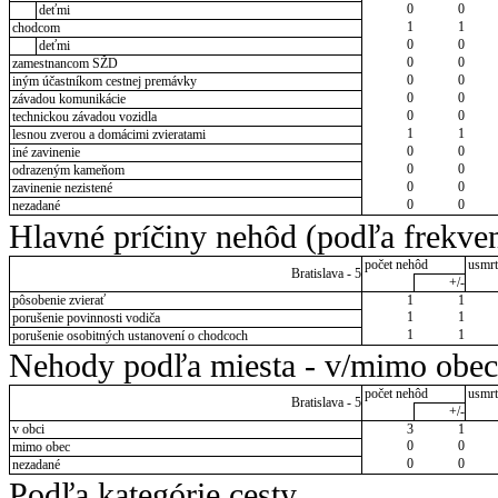
0
0
deťmi
1
1
chodcom
0
0
deťmi
0
0
zamestnancom SŽD
0
0
iným účastníkom cestnej premávky
0
0
závadou komunikácie
0
0
technickou závadou vozidla
1
1
lesnou zverou a domácimi zvieratami
0
0
iné zavinenie
0
0
odrazeným kameňom
0
0
zavinenie nezistené
0
0
nezadané
Hlavné príčiny nehôd (podľa frekven
počet nehôd
usmrt
Bratislava - 5
+/-
pôsobenie zvierať
1
1
1
1
porušenie povinnosti vodiča
1
1
porušenie osobitných ustanovení o chodcoch
Nehody podľa miesta - v/mimo obec
počet nehôd
usmrt
Bratislava - 5
+/-
v obci
3
1
0
0
mimo obec
0
0
nezadané
Podľa kategórie cesty