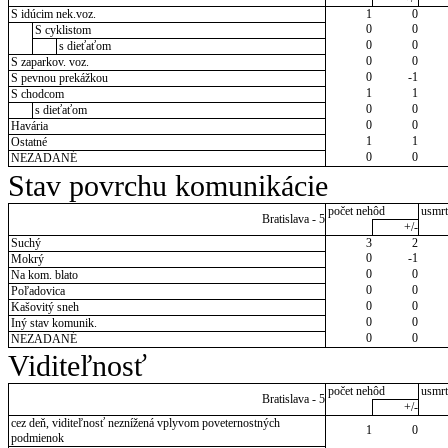
S idúcim nek.voz.
1
0
0
0
S cyklistom
0
0
s dieťaťom
0
0
S zaparkov. voz.
0
-1
S pevnou prekážkou
1
1
S chodcom
0
0
s dieťaťom
0
0
Havária
1
1
Ostatné
0
0
NEZADANÉ
Stav povrchu komunikácie
počet nehôd
usmrt
Bratislava - 5
+/-
Suchý
3
2
0
-1
Mokrý
0
0
Na kom. blato
0
0
Poľadovica
0
0
Kašovitý sneh
0
0
Iný stav komunik.
0
0
NEZADANÉ
Viditeľnosť
počet nehôd
usmrt
Bratislava - 5
+/-
cez deň, viditeľnosť neznížená vplyvom poveternostných
1
0
podmienok