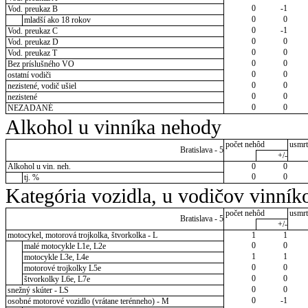
0
-1
Vod. preukaz B
0
0
mladší ako 18 rokov
0
-1
Vod. preukaz C
0
0
Vod. preukaz D
0
0
Vod. preukaz T
0
0
Bez príslušného VO
0
0
ostatní vodiči
0
0
nezistené, vodič ušiel
0
0
nezistené
0
0
NEZADANÉ
Alkohol u vinníka nehody
počet nehôd
usmrt
Bratislava - 5
+/-
Alkohol u vin. neh.
0
0
0
0
tj. %
Kategória vozidla, u vodičov vinník
počet nehôd
usmrt
Bratislava - 5
+/-
motocykel, motorová trojkolka, štvorkolka - L
1
1
0
0
malé motocykle L1e, L2e
1
1
motocykle L3e, L4e
0
0
motorové trojkolky L5e
0
0
štvorkolky L6e, L7e
0
0
snežný skúter - LS
0
-1
osobné motorové vozidlo (vrátane terénneho) - M