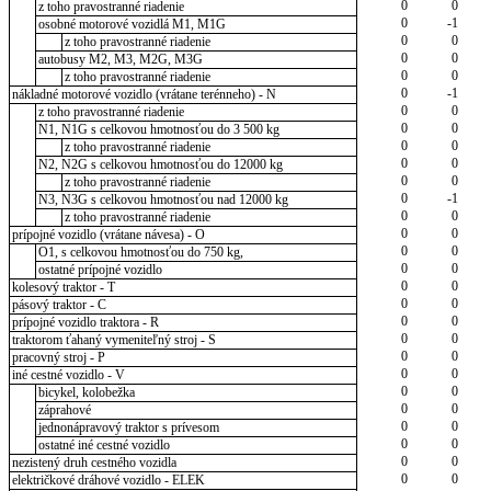
0
0
z toho pravostranné riadenie
0
-1
osobné motorové vozidlá M1, M1G
0
0
z toho pravostranné riadenie
0
0
autobusy M2, M3, M2G, M3G
0
0
z toho pravostranné riadenie
0
-1
nákladné motorové vozidlo (vrátane terénneho) - N
0
0
z toho pravostranné riadenie
0
0
N1, N1G s celkovou hmotnosťou do 3 500 kg
0
0
z toho pravostranné riadenie
0
0
N2, N2G s celkovou hmotnosťou do 12000 kg
0
0
z toho pravostranné riadenie
0
-1
N3, N3G s celkovou hmotnosťou nad 12000 kg
0
0
z toho pravostranné riadenie
0
0
prípojné vozidlo (vrátane návesa) - O
0
0
O1, s celkovou hmotnosťou do 750 kg,
0
0
ostatné prípojné vozidlo
0
0
kolesový traktor - T
0
0
pásový traktor - C
0
0
prípojné vozidlo traktora - R
0
0
traktorom ťahaný vymeniteľný stroj - S
0
0
pracovný stroj - P
0
0
iné cestné vozidlo - V
0
0
bicykel, kolobežka
0
0
záprahové
0
0
jednonápravový traktor s prívesom
0
0
ostatné iné cestné vozidlo
0
0
nezistený druh cestného vozidla
0
0
električkové dráhové vozidlo - ELEK