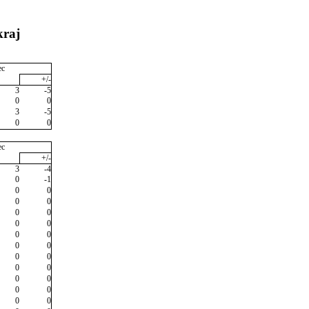
kraj
ec
+/-
3
-5
0
0
3
-5
0
0
ec
+/-
3
-4
0
-1
0
0
0
0
0
0
0
0
0
0
0
0
0
0
0
0
0
0
0
0
0
0