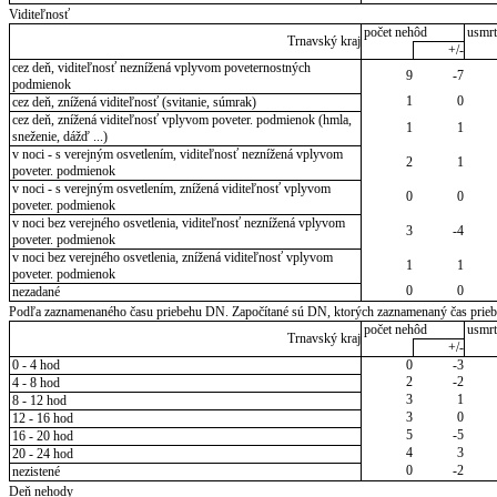
Viditeľnosť
počet nehôd
usmrt
Trnavský kraj
+/-
cez deň, viditeľnosť neznížená vplyvom poveternostných
9
-7
podmienok
1
0
cez deň, znížená viditeľnosť (svitanie, súmrak)
cez deň, znížená viditeľnosť vplyvom poveter. podmienok (hmla,
1
1
sneženie, dážď ...)
v noci - s verejným osvetlením, viditeľnosť neznížená vplyvom
2
1
poveter. podmienok
v noci - s verejným osvetlením, znížená viditeľnosť vplyvom
0
0
poveter. podmienok
v noci bez verejného osvetlenia, viditeľnosť neznížená vplyvom
3
-4
poveter. podmienok
v noci bez verejného osvetlenia, znížená viditeľnosť vplyvom
1
1
poveter. podmienok
0
0
nezadané
Podľa zaznamenaného času priebehu DN. Započítané sú DN, ktorých zaznamenaný čas priebeh
počet nehôd
usmrt
Trnavský kraj
+/-
0 - 4 hod
0
-3
2
-2
4 - 8 hod
3
1
8 - 12 hod
3
0
12 - 16 hod
5
-5
16 - 20 hod
4
3
20 - 24 hod
0
-2
nezistené
Deň nehody