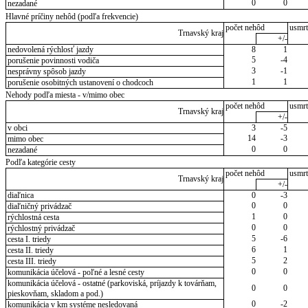
0
0
nezadané
Hlavné príčiny nehôd (podľa frekvencie)
počet nehôd
usmrt
Trnavský kraj
+/-
nedovolená rýchlosť jazdy
8
1
5
-4
porušenie povinnosti vodiča
3
-1
nesprávny spôsob jazdy
1
1
porušenie osobitných ustanovení o chodcoch
Nehody podľa miesta - v/mimo obec
počet nehôd
usmrt
Trnavský kraj
+/-
v obci
3
-5
14
-3
mimo obec
0
0
nezadané
Podľa kategórie cesty
počet nehôd
usmrt
Trnavský kraj
+/-
diaľnica
0
-3
0
0
diaľničný privádzač
1
0
rýchlostná cesta
0
0
rýchlostný privádzač
5
-6
cesta I. triedy
6
1
cesta II. triedy
5
2
cesta III. triedy
0
0
komunikácia účelová - poľné a lesné cesty
komunikácia účelová - ostatné (parkoviská, príjazdy k továrňam,
0
0
pieskovňam, skladom a pod.)
0
-2
komunikácia v km systéme nesledovaná