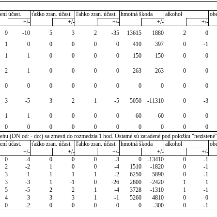
ení účast.
ťažko zran. účast.
ľahko zran. účast.
hmotná škoda
alkohol
ob
+/-
+/-
+/-
+/-
+/-
9
-10
5
3
2
-35
13615
1880
2
0
1
0
0
0
0
0
410
397
0
-1
1
1
0
0
0
0
150
150
0
0
2
1
0
0
0
0
263
263
0
0
0
0
0
0
0
0
0
0
0
0
3
-5
3
2
1
-5
5050
-11310
0
-3
1
1
0
0
0
0
60
60
0
0
0
0
0
0
0
0
0
0
0
0
u (DN od: - do:) sa zmestí do rozmedzia 1 hod. Ostatné sú zaradené pod položku "nezistené
ení účast.
ťažko zran. účast.
ľahko zran. účast.
hmotná škoda
alkohol
ob
+/-
+/-
+/-
+/-
+/-
0
-4
0
0
0
-3
0
-13410
0
-1
2
-2
1
0
0
-4
1510
-1820
0
-1
3
1
1
1
1
-2
6250
5890
0
-1
3
-3
1
-1
0
-26
2800
-2420
1
1
5
-5
2
2
1
-4
3728
-1310
1
-1
4
3
3
3
1
-1
5260
4810
0
0
0
-2
0
0
0
0
0
-300
0
-1