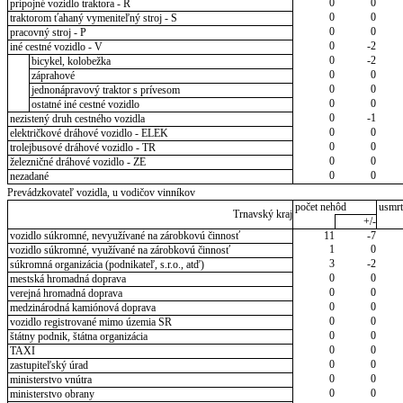
0
0
prípojné vozidlo traktora - R
0
0
traktorom ťahaný vymeniteľný stroj - S
0
0
pracovný stroj - P
0
-2
iné cestné vozidlo - V
0
-2
bicykel, kolobežka
0
0
záprahové
0
0
jednonápravový traktor s prívesom
0
0
ostatné iné cestné vozidlo
0
-1
nezistený druh cestného vozidla
0
0
električkové dráhové vozidlo - ELEK
0
0
trolejbusové dráhové vozidlo - TR
0
0
železničné dráhové vozidlo - ZE
0
0
nezadané
Prevádzkovateľ vozidla, u vodičov vinníkov
počet nehôd
usmrt
Trnavský kraj
+/-
vozidlo súkromné, nevyužívané na zárobkovú činnosť
11
-7
1
0
vozidlo súkromné, využívané na zárobkovú činnosť
3
-2
súkromná organizácia (podnikateľ, s.r.o., atď)
0
0
mestská hromadná doprava
0
0
verejná hromadná doprava
0
0
medzinárodná kamiónová doprava
0
0
vozidlo registrované mimo územia SR
0
0
štátny podnik, štátna organizácia
0
0
TAXI
0
0
zastupiteľský úrad
0
0
ministerstvo vnútra
0
0
ministerstvo obrany