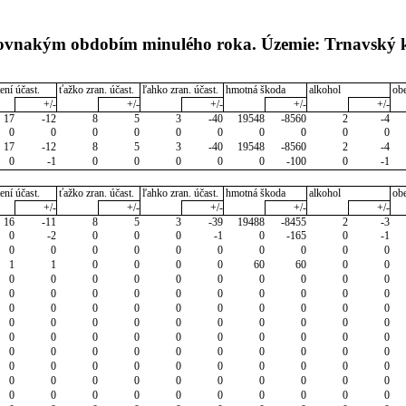
 rovnakým obdobím minulého roka. Územie: Trnavský 
ení účast.
ťažko zran. účast.
ľahko zran. účast.
hmotná škoda
alkohol
ob
+/-
+/-
+/-
+/-
+/-
17
-12
8
5
3
-40
19548
-8560
2
-4
0
0
0
0
0
0
0
0
0
0
17
-12
8
5
3
-40
19548
-8560
2
-4
0
-1
0
0
0
0
0
-100
0
-1
ení účast.
ťažko zran. účast.
ľahko zran. účast.
hmotná škoda
alkohol
ob
+/-
+/-
+/-
+/-
+/-
16
-11
8
5
3
-39
19488
-8455
2
-3
0
-2
0
0
0
-1
0
-165
0
-1
0
0
0
0
0
0
0
0
0
0
1
1
0
0
0
0
60
60
0
0
0
0
0
0
0
0
0
0
0
0
0
0
0
0
0
0
0
0
0
0
0
0
0
0
0
0
0
0
0
0
0
0
0
0
0
0
0
0
0
0
0
0
0
0
0
0
0
0
0
0
0
0
0
0
0
0
0
0
0
0
0
0
0
0
0
0
0
0
0
0
0
0
0
0
0
0
0
0
0
0
0
0
0
0
0
0
0
0
0
0