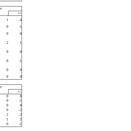
ec
+/-
1
-4
0
-1
0
0
2
1
0
0
0
-1
0
0
0
0
"
ec
+/-
0
0
0
-1
0
0
0
-2
2
-2
1
1
0
-1