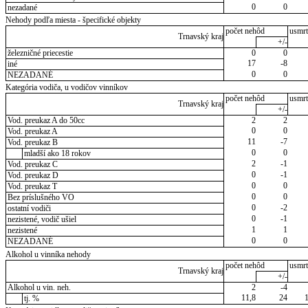
0
0
nezadané
Nehody podľa miesta - špecifické objekty
počet nehôd
usmrt
Trnavský kraj
+/-
železničné priecestie
0
0
17
-8
iné
0
0
NEZADANÉ
Kategória vodiča, u vodičov vinníkov
počet nehôd
usmrt
Trnavský kraj
+/-
Vod. preukaz A do 50cc
2
2
0
0
Vod. preukaz A
11
-7
Vod. preukaz B
0
0
mladší ako 18 rokov
2
-1
Vod. preukaz C
0
-1
Vod. preukaz D
0
0
Vod. preukaz T
0
0
Bez príslušného VO
0
-2
ostatní vodiči
0
-1
nezistené, vodič ušiel
1
1
nezistené
0
0
NEZADANÉ
Alkohol u vinníka nehody
počet nehôd
usmrt
Trnavský kraj
+/-
Alkohol u vin. neh.
2
-4
11,8
24
tj. %