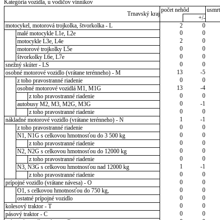
Kategória vozidla, u vodičov vinníkov
počet nehôd
usmrt
Trnavský kraj
+/-
motocykel, motorová trojkolka, štvorkolka - L
2
0
0
0
malé motocykle L1e, L2e
2
0
motocykle L3e, L4e
0
0
motorové trojkolky L5e
0
0
štvorkolky L6e, L7e
0
0
snežný skúter - LS
13
-5
osobné motorové vozidlo (vrátane terénneho) - M
0
0
z toho pravostranné riadenie
13
-4
osobné motorové vozidlá M1, M1G
0
0
z toho pravostranné riadenie
0
-1
autobusy M2, M3, M2G, M3G
0
0
z toho pravostranné riadenie
1
-1
nákladné motorové vozidlo (vrátane terénneho) - N
0
0
z toho pravostranné riadenie
0
0
N1, N1G s celkovou hmotnosťou do 3 500 kg
0
0
z toho pravostranné riadenie
0
0
N2, N2G s celkovou hmotnosťou do 12000 kg
0
0
z toho pravostranné riadenie
1
-1
N3, N3G s celkovou hmotnosťou nad 12000 kg
0
0
z toho pravostranné riadenie
0
0
prípojné vozidlo (vrátane návesa) - O
0
0
O1, s celkovou hmotnosťou do 750 kg,
0
0
ostatné prípojné vozidlo
0
0
kolesový traktor - T
0
0
pásový traktor - C