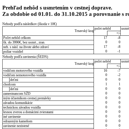
Prehľad nehôd s usmrtením v cestnej doprave.
Za obdobie od 01.01. do 31.10.2015 a porovnanie s
Nehody podľa následkov (škoda v 10€)
počet nehôd
usmrt
Trnavský kraj
+/-
Počet nehôd celkom
17
-8
0
0
šk. do 3990€, bez usmrt., zran.
17
-8
neh. s násl. na živote alebo zdraví
0
-1
požiar vozidiel
Nehody podľa zavinenia (ŠEDN)
počet nehôd
usmrt
Trnavský kraj
+/-
vodičom motorového vozidla
16
-7
0
-2
vodičom nemotorového vozidla
0
0
deťmi
1
1
chodcom
0
0
deťmi
0
0
zamestnancom SŽD
0
0
iným účastníkom cestnej premávky
0
0
závadou komunikácie
0
0
technickou závadou vozidla
0
0
lesnou zverou a domácimi zvieratami
0
0
iné zavinenie
0
0
odrazeným kameňom
0
0
zavinenie nezistené