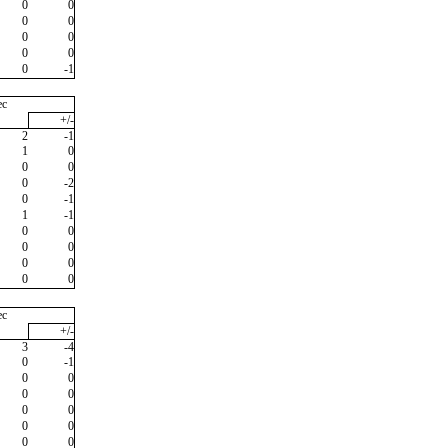
0
0
0
0
0
0
0
0
0
-1
ec
+/-
2
-1
1
0
0
0
0
-2
0
-1
1
-1
0
0
0
0
0
0
0
0
ec
+/-
3
-4
0
-1
0
0
0
0
0
0
0
0
0
0