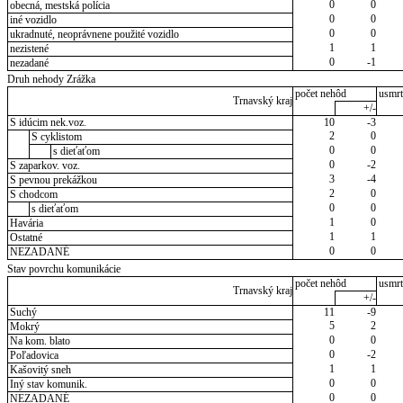
0
0
obecná, mestská polícia
0
0
iné vozidlo
0
0
ukradnuté, neoprávnene použité vozidlo
1
1
nezistené
0
-1
nezadané
Druh nehody Zrážka
počet nehôd
usmrt
Trnavský kraj
+/-
S idúcim nek.voz.
10
-3
2
0
S cyklistom
0
0
s dieťaťom
0
-2
S zaparkov. voz.
3
-4
S pevnou prekážkou
2
0
S chodcom
0
0
s dieťaťom
1
0
Havária
1
1
Ostatné
0
0
NEZADANÉ
Stav povrchu komunikácie
počet nehôd
usmrt
Trnavský kraj
+/-
Suchý
11
-9
5
2
Mokrý
0
0
Na kom. blato
0
-2
Poľadovica
1
1
Kašovitý sneh
0
0
Iný stav komunik.
0
0
NEZADANÉ