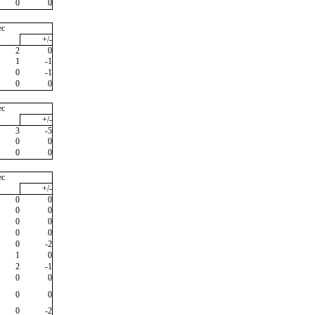
0
0
ec
+/-
2
0
1
-1
0
-1
0
0
ec
+/-
3
-5
0
0
0
0
ec
+/-
0
0
0
0
0
0
0
0
0
-2
1
0
2
-1
0
0
0
0
0
-2