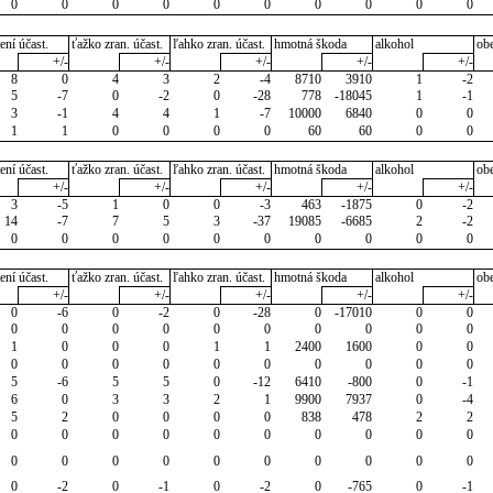
0
0
0
0
0
0
0
0
0
0
ení účast.
ťažko zran. účast.
ľahko zran. účast.
hmotná škoda
alkohol
ob
+/-
+/-
+/-
+/-
+/-
8
0
4
3
2
-4
8710
3910
1
-2
5
-7
0
-2
0
-28
778
-18045
1
-1
3
-1
4
4
1
-7
10000
6840
0
0
1
1
0
0
0
0
60
60
0
0
ení účast.
ťažko zran. účast.
ľahko zran. účast.
hmotná škoda
alkohol
ob
+/-
+/-
+/-
+/-
+/-
3
-5
1
0
0
-3
463
-1875
0
-2
14
-7
7
5
3
-37
19085
-6685
2
-2
0
0
0
0
0
0
0
0
0
0
ení účast.
ťažko zran. účast.
ľahko zran. účast.
hmotná škoda
alkohol
ob
+/-
+/-
+/-
+/-
+/-
0
-6
0
-2
0
-28
0
-17010
0
0
0
0
0
0
0
0
0
0
0
0
1
0
0
0
1
1
2400
1600
0
0
0
0
0
0
0
0
0
0
0
0
5
-6
5
5
0
-12
6410
-800
0
-1
6
0
3
3
2
1
9900
7937
0
-4
5
2
0
0
0
0
838
478
2
2
0
0
0
0
0
0
0
0
0
0
0
0
0
0
0
0
0
0
0
0
0
-2
0
-1
0
-2
0
-765
0
-1