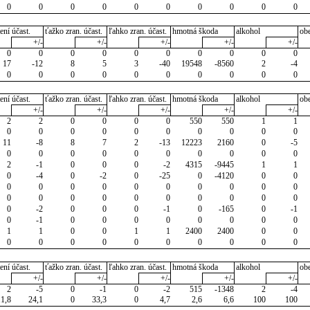
0
0
0
0
0
0
0
0
0
0
ení účast.
ťažko zran. účast.
ľahko zran. účast.
hmotná škoda
alkohol
ob
+/-
+/-
+/-
+/-
+/-
0
0
0
0
0
0
0
0
0
0
17
-12
8
5
3
-40
19548
-8560
2
-4
0
0
0
0
0
0
0
0
0
0
ení účast.
ťažko zran. účast.
ľahko zran. účast.
hmotná škoda
alkohol
ob
+/-
+/-
+/-
+/-
+/-
2
2
0
0
0
0
550
550
1
1
0
0
0
0
0
0
0
0
0
0
11
-8
8
7
2
-13
12223
2160
0
-5
0
0
0
0
0
0
0
0
0
0
2
-1
0
0
0
-2
4315
-9445
1
1
0
-4
0
-2
0
-25
0
-4120
0
0
0
0
0
0
0
0
0
0
0
0
0
0
0
0
0
0
0
0
0
0
0
-2
0
0
0
-1
0
-165
0
-1
0
-1
0
0
0
0
0
0
0
0
1
1
0
0
1
1
2400
2400
0
0
0
0
0
0
0
0
0
0
0
0
ení účast.
ťažko zran. účast.
ľahko zran. účast.
hmotná škoda
alkohol
ob
+/-
+/-
+/-
+/-
+/-
2
-5
0
-1
0
-2
515
-1348
2
-4
11,8
24,1
0
33,3
0
4,7
2,6
6,6
100
100