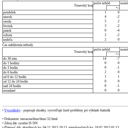
počet nehôd
usmrt
Trnavský kraj
+/-
pondelok
1
0
4
-2
utorok
5
2
streda
3
-2
štvrtok
0
-4
piatok
2
-2
sobota
2
0
nedeľa
Čas nahlásenia nehody
počet nehôd
usmrt
Trnavský kraj
+/-
do 30 min.
14
-7
0
0
do 1 hodiny
0
-1
do 3 hodín
2
0
do 6 hodín
1
1
od 6 do 12 hodín
0
0
od 12 do 24 hodín
0
-1
nad 24 hodín
0
0
nezadané
•
Vysvetlivky
- popisujú skratky, vysvetľujú časté problémy pri výklade štatistík
• Dokument: mesacna/dnur/dnur-52.html
• Zdroj dát: systém IS DN
• Platnosť dát: aktuálnych ku: 04.11.2015 19:13, minuloročných ku: 19.02.2015 01:13