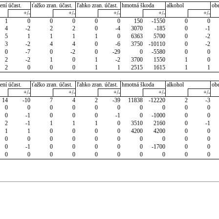
ení účast.
ťažko zran. účast.
ľahko zran. účast.
hmotná škoda
alkohol
ob
+/-
+/-
+/-
+/-
+/-
1
0
0
0
0
0
150
-1550
0
0
4
-2
2
2
0
-4
3070
-185
0
-1
5
1
1
1
1
0
6363
5700
0
-2
3
-2
4
4
0
-6
3750
-10110
0
-2
0
-7
0
-2
0
-29
0
-5580
0
0
2
-2
1
0
1
-2
3700
1550
1
0
2
0
0
0
1
1
2515
1615
1
1
ení účast.
ťažko zran. účast.
ľahko zran. účast.
hmotná škoda
alkohol
ob
+/-
+/-
+/-
+/-
+/-
14
-10
7
4
2
-39
11838
-12220
2
-3
0
0
0
0
0
0
0
0
0
0
0
-1
0
0
0
-1
0
-1000
0
0
2
-1
1
1
1
0
3510
2160
0
-1
1
1
0
0
0
0
4200
4200
0
0
0
0
0
0
0
0
0
0
0
0
0
-1
0
0
0
0
0
-1700
0
0
0
0
0
0
0
0
0
0
0
0