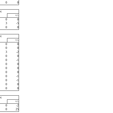
0
0
ec
+/-
0
0
3
-5
0
0
ec
+/-
0
0
0
0
3
-2
0
0
0
-1
0
0
0
0
0
0
0
-1
0
-1
0
0
0
0
ec
+/-
0
-2
0
25