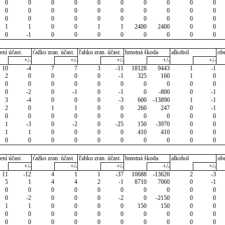
0
0
0
0
0
0
0
0
0
0
0
0
0
0
0
0
0
0
0
0
0
0
0
0
0
0
0
0
0
0
1
1
0
0
1
1
2400
2400
0
0
0
-1
0
0
0
0
0
0
0
0
ení účast.
ťažko zran. účast.
ľahko zran. účast.
hmotná škoda
alkohol
ob
+/-
+/-
+/-
+/-
+/-
10
-4
7
7
3
-11
18128
9443
1
-1
2
0
0
0
0
-1
325
160
1
0
0
0
0
0
0
0
0
0
0
0
0
-2
0
-1
0
-1
0
-800
0
-1
3
-4
0
0
0
-3
600
-13890
1
-1
2
0
1
1
0
0
260
247
0
-1
0
0
0
0
0
0
0
0
0
0
1
-3
0
-2
0
-25
150
-3970
0
0
1
1
0
0
0
0
410
410
0
0
0
0
0
0
0
0
0
0
0
0
ení účast.
ťažko zran. účast.
ľahko zran. účast.
hmotná škoda
alkohol
ob
+/-
+/-
+/-
+/-
+/-
11
-12
4
1
1
-37
10688
-13620
2
-3
5
1
4
4
2
-1
8710
7060
0
-1
0
0
0
0
0
0
0
0
0
0
0
-2
0
0
0
-2
0
-2150
0
0
1
1
0
0
0
0
150
150
0
0
0
0
0
0
0
0
0
0
0
0
0
0
0
0
0
0
0
0
0
0