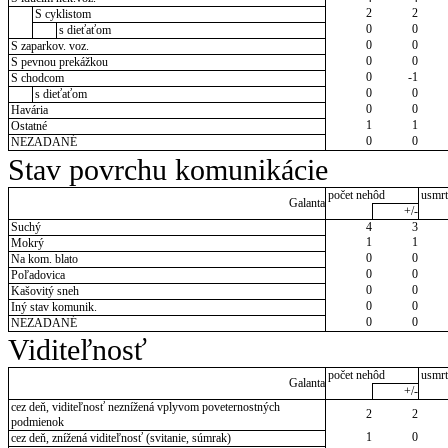
2
2
S cyklistom
0
0
s dieťaťom
0
0
S zaparkov. voz.
0
0
S pevnou prekážkou
0
-1
S chodcom
0
0
s dieťaťom
0
0
Havária
1
1
Ostatné
0
0
NEZADANÉ
Stav povrchu komunikácie
počet nehôd
usmrt
Galanta
+/-
Suchý
4
3
1
1
Mokrý
0
0
Na kom. blato
0
0
Poľadovica
0
0
Kašovitý sneh
0
0
Iný stav komunik.
0
0
NEZADANÉ
Viditeľnosť
počet nehôd
usmrt
Galanta
+/-
cez deň, viditeľnosť neznížená vplyvom poveternostných
2
2
podmienok
1
0
cez deň, znížená viditeľnosť (svitanie, súmrak)