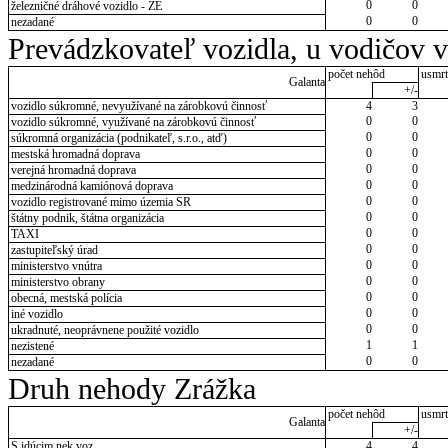
0
0
železničné dráhové vozidlo - ZE
0
0
nezadané
Prevádzkovateľ vozidla, u vodičov 
počet nehôd
usmrt
Galanta
+/-
vozidlo súkromné, nevyužívané na zárobkovú činnosť
4
3
0
0
vozidlo súkromné, využívané na zárobkovú činnosť
0
0
súkromná organizácia (podnikateľ, s.r.o., atď)
0
0
mestská hromadná doprava
0
0
verejná hromadná doprava
0
0
medzinárodná kamiónová doprava
0
0
vozidlo registrované mimo územia SR
0
0
štátny podnik, štátna organizácia
0
0
TAXI
0
0
zastupiteľský úrad
0
0
ministerstvo vnútra
0
0
ministerstvo obrany
0
0
obecná, mestská polícia
0
0
iné vozidlo
0
0
ukradnuté, neoprávnene použité vozidlo
1
1
nezistené
0
0
nezadané
Druh nehody Zrážka
počet nehôd
usmrt
Galanta
+/-
S idúcim nek.voz.
4
4