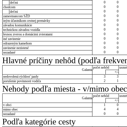
0
0
deťmi
0
0
chodcom
0
0
deťmi
0
0
zamestnancom SŽD
0
0
iným účastníkom cestnej premávky
0
0
závadou komunikácie
0
0
technickou závadou vozidla
0
0
lesnou zverou a domácimi zvieratami
0
0
iné zavinenie
0
0
odrazeným kameňom
0
0
zavinenie nezistené
0
0
nezadané
Hlavné príčiny nehôd (podľa frekven
počet nehôd
usmrt
Galanta
+/-
nedovolená rýchlosť jazdy
3
3
2
1
porušenie povinnosti vodiča
Nehody podľa miesta - v/mimo obec
počet nehôd
usmrt
Galanta
+/-
v obci
1
0
4
4
mimo obec
0
0
nezadané
Podľa kategórie cesty