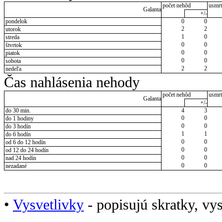
počet nehôd
usmrt
Galanta
+/-
pondelok
0
0
2
2
utorok
1
0
streda
0
0
štvrtok
0
0
piatok
0
0
sobota
2
2
nedeľa
Čas nahlásenia nehody
počet nehôd
usmrt
Galanta
+/-
do 30 min.
4
3
0
0
do 1 hodiny
0
0
do 3 hodín
1
1
do 6 hodín
0
0
od 6 do 12 hodín
0
0
od 12 do 24 hodín
0
0
nad 24 hodín
0
0
nezadané
•
Vysvetlivky
- popisujú skratky, vys