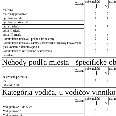
počet nehôd
usmrt
Galanta
+/-
diaľnica
0
0
0
0
diaľničný privádzač
1
1
rýchlostná cesta
0
0
rýchlostný privádzač
1
1
cesta I. triedy
1
0
cesta II. triedy
2
2
cesta III. triedy
0
0
komunikácia účelová - poľné a lesné cesty
komunikácia účelová - ostatné (parkoviská, príjazdy k továrňam,
0
0
pieskovňam, skladom a pod.)
0
0
komunikácia v km systéme nesledovaná
0
0
nezadané
Nehody podľa miesta - špecifické ob
počet nehôd
usmrt
Galanta
+/-
železničné priecestie
0
0
5
4
iné
0
0
NEZADANÉ
Kategória vodiča, u vodičov vinník
počet nehôd
usmrt
Galanta
+/-
Vod. preukaz A do 50cc
0
0
0
0
Vod. preukaz A
3
2
Vod. preukaz B