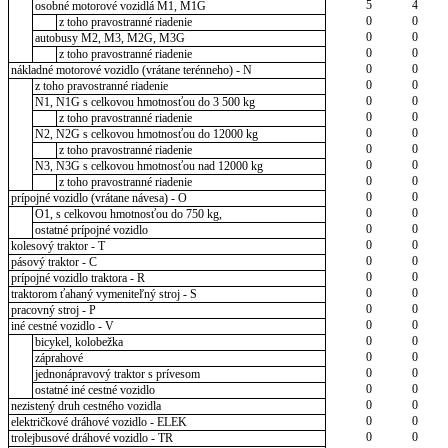
5
4
osobné motorové vozidlá M1, M1G
0
0
z toho pravostranné riadenie
0
0
autobusy M2, M3, M2G, M3G
0
0
z toho pravostranné riadenie
0
0
nákladné motorové vozidlo (vrátane terénneho) - N
0
0
z toho pravostranné riadenie
0
0
N1, N1G s celkovou hmotnosťou do 3 500 kg
0
0
z toho pravostranné riadenie
0
0
N2, N2G s celkovou hmotnosťou do 12000 kg
0
0
z toho pravostranné riadenie
0
0
N3, N3G s celkovou hmotnosťou nad 12000 kg
0
0
z toho pravostranné riadenie
0
0
prípojné vozidlo (vrátane návesa) - O
0
0
O1, s celkovou hmotnosťou do 750 kg,
0
0
ostatné prípojné vozidlo
0
0
kolesový traktor - T
0
0
pásový traktor - C
0
0
prípojné vozidlo traktora - R
0
0
traktorom ťahaný vymeniteľný stroj - S
0
0
pracovný stroj - P
0
0
iné cestné vozidlo - V
0
0
bicykel, kolobežka
0
0
záprahové
0
0
jednonápravový traktor s prívesom
0
0
ostatné iné cestné vozidlo
0
0
nezistený druh cestného vozidla
0
0
električkové dráhové vozidlo - ELEK
0
0
trolejbusové dráhové vozidlo - TR