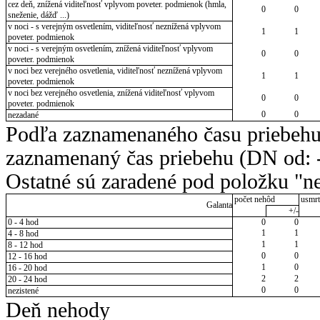
cez deň, znížená viditeľnosť vplyvom poveter. podmienok (hmla,
0
0
sneženie, dážď ...)
v noci - s verejným osvetlením, viditeľnosť neznížená vplyvom
1
1
poveter. podmienok
v noci - s verejným osvetlením, znížená viditeľnosť vplyvom
0
0
poveter. podmienok
v noci bez verejného osvetlenia, viditeľnosť neznížená vplyvom
1
1
poveter. podmienok
v noci bez verejného osvetlenia, znížená viditeľnosť vplyvom
0
0
poveter. podmienok
0
0
nezadané
Podľa zaznamenaného času priebehu
zaznamenaný čas priebehu (DN od: -
Ostatné sú zaradené pod položku "ne
počet nehôd
usmrt
Galanta
+/-
0 - 4 hod
0
0
1
1
4 - 8 hod
1
1
8 - 12 hod
0
0
12 - 16 hod
1
0
16 - 20 hod
2
2
20 - 24 hod
0
0
nezistené
Deň nehody