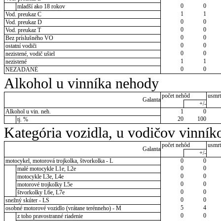
0
0
mladší ako 18 rokov
1
1
Vod. preukaz C
0
0
Vod. preukaz D
0
0
Vod. preukaz T
0
0
Bez príslušného VO
0
0
ostatní vodiči
0
0
nezistené, vodič ušiel
1
1
nezistené
0
0
NEZADANÉ
Alkohol u vinníka nehody
počet nehôd
usmrt
Galanta
+/-
Alkohol u vin. neh.
1
0
20
100
tj. %
Kategória vozidla, u vodičov vinník
počet nehôd
usmrt
Galanta
+/-
motocykel, motorová trojkolka, štvorkolka - L
0
0
0
0
malé motocykle L1e, L2e
0
0
motocykle L3e, L4e
0
0
motorové trojkolky L5e
0
0
štvorkolky L6e, L7e
0
0
snežný skúter - LS
5
4
osobné motorové vozidlo (vrátane terénneho) - M
0
0
z toho pravostranné riadenie