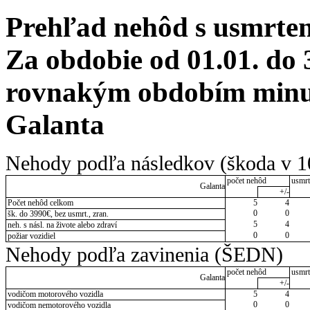
Prehľad nehôd s usmrten
Za obdobie od 01.01. do 
rovnakým obdobím minul
Galanta
Nehody podľa následkov (škoda v 1
počet nehôd
usmrt
Galanta
+/-
Počet nehôd celkom
5
4
0
0
šk. do 3990€, bez usmrt., zran.
5
4
neh. s násl. na živote alebo zdraví
0
0
požiar vozidiel
Nehody podľa zavinenia (ŠEDN)
počet nehôd
usmrt
Galanta
+/-
vodičom motorového vozidla
5
4
0
0
vodičom nemotorového vozidla