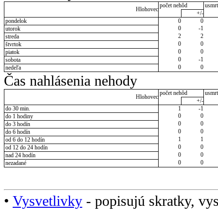
počet nehôd
usmrt
Hlohovec
+/-
pondelok
0
0
0
-1
utorok
2
2
streda
0
0
štvrtok
0
0
piatok
0
-1
sobota
0
0
nedeľa
Čas nahlásenia nehody
počet nehôd
usmrt
Hlohovec
+/-
do 30 min.
1
-1
0
0
do 1 hodiny
0
0
do 3 hodín
0
0
do 6 hodín
1
1
od 6 do 12 hodín
0
0
od 12 do 24 hodín
0
0
nad 24 hodín
0
0
nezadané
•
Vysvetlivky
- popisujú skratky, vys