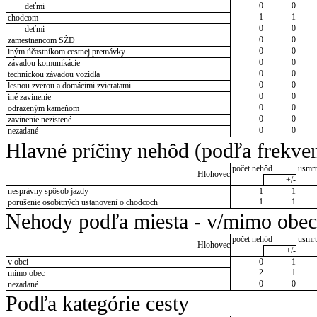
0
0
deťmi
1
1
chodcom
0
0
deťmi
0
0
zamestnancom SŽD
0
0
iným účastníkom cestnej premávky
0
0
závadou komunikácie
0
0
technickou závadou vozidla
0
0
lesnou zverou a domácimi zvieratami
0
0
iné zavinenie
0
0
odrazeným kameňom
0
0
zavinenie nezistené
0
0
nezadané
Hlavné príčiny nehôd (podľa frekven
počet nehôd
usmrt
Hlohovec
+/-
nesprávny spôsob jazdy
1
1
1
1
porušenie osobitných ustanovení o chodcoch
Nehody podľa miesta - v/mimo obec
počet nehôd
usmrt
Hlohovec
+/-
v obci
0
-1
2
1
mimo obec
0
0
nezadané
Podľa kategórie cesty