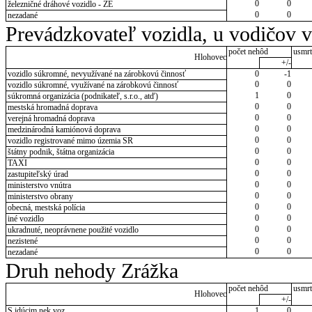
0
0
železničné dráhové vozidlo - ZE
0
0
nezadané
Prevádzkovateľ vozidla, u vodičov 
počet nehôd
usmrt
Hlohovec
+/-
vozidlo súkromné, nevyužívané na zárobkovú činnosť
0
-1
0
0
vozidlo súkromné, využívané na zárobkovú činnosť
1
0
súkromná organizácia (podnikateľ, s.r.o., atď)
0
0
mestská hromadná doprava
0
0
verejná hromadná doprava
0
0
medzinárodná kamiónová doprava
0
0
vozidlo registrované mimo územia SR
0
0
štátny podnik, štátna organizácia
0
0
TAXI
0
0
zastupiteľský úrad
0
0
ministerstvo vnútra
0
0
ministerstvo obrany
0
0
obecná, mestská polícia
0
0
iné vozidlo
0
0
ukradnuté, neoprávnene použité vozidlo
0
0
nezistené
0
0
nezadané
Druh nehody Zrážka
počet nehôd
usmrt
Hlohovec
+/-
S idúcim nek.voz.
1
0