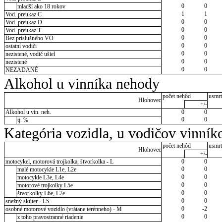
0
0
mladší ako 18 rokov
1
1
Vod. preukaz C
0
0
Vod. preukaz D
0
0
Vod. preukaz T
0
0
Bez príslušného VO
0
0
ostatní vodiči
0
0
nezistené, vodič ušiel
0
0
nezistené
0
0
NEZADANÉ
Alkohol u vinníka nehody
počet nehôd
usmrt
Hlohovec
+/-
Alkohol u vin. neh.
0
0
0
0
tj. %
Kategória vozidla, u vodičov vinník
počet nehôd
usmrt
Hlohovec
+/-
motocykel, motorová trojkolka, štvorkolka - L
0
0
0
0
malé motocykle L1e, L2e
0
0
motocykle L3e, L4e
0
0
motorové trojkolky L5e
0
0
štvorkolky L6e, L7e
0
0
snežný skúter - LS
0
-2
osobné motorové vozidlo (vrátane terénneho) - M
0
0
z toho pravostranné riadenie