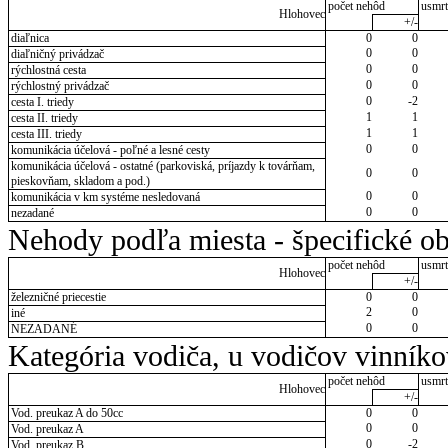
počet nehôd
usmrt
Hlohovec
+/-
diaľnica
0
0
0
0
diaľničný privádzač
0
0
rýchlostná cesta
0
0
rýchlostný privádzač
0
-2
cesta I. triedy
1
1
cesta II. triedy
1
1
cesta III. triedy
0
0
komunikácia účelová - poľné a lesné cesty
komunikácia účelová - ostatné (parkoviská, príjazdy k továrňam,
0
0
pieskovňam, skladom a pod.)
0
0
komunikácia v km systéme nesledovaná
0
0
nezadané
Nehody podľa miesta - špecifické ob
počet nehôd
usmrt
Hlohovec
+/-
železničné priecestie
0
0
2
0
iné
0
0
NEZADANÉ
Kategória vodiča, u vodičov vinník
počet nehôd
usmrt
Hlohovec
+/-
Vod. preukaz A do 50cc
0
0
0
0
Vod. preukaz A
0
-2
Vod. preukaz B