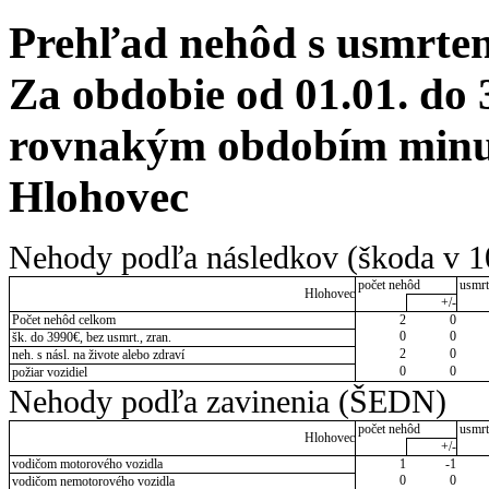
Prehľad nehôd s usmrten
Za obdobie od 01.01. do 
rovnakým obdobím minul
Hlohovec
Nehody podľa následkov (škoda v 1
počet nehôd
usmrt
Hlohovec
+/-
Počet nehôd celkom
2
0
0
0
šk. do 3990€, bez usmrt., zran.
2
0
neh. s násl. na živote alebo zdraví
0
0
požiar vozidiel
Nehody podľa zavinenia (ŠEDN)
počet nehôd
usmrt
Hlohovec
+/-
vodičom motorového vozidla
1
-1
0
0
vodičom nemotorového vozidla