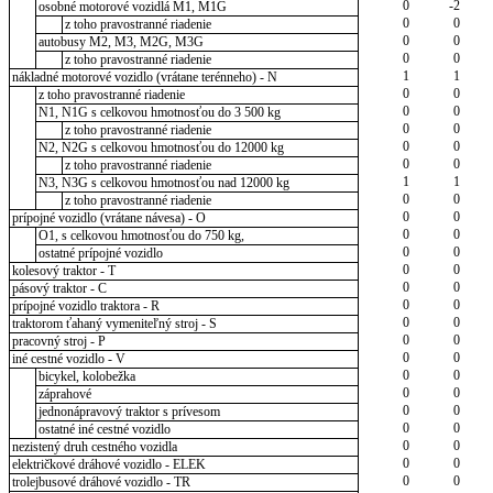
0
-2
osobné motorové vozidlá M1, M1G
0
0
z toho pravostranné riadenie
0
0
autobusy M2, M3, M2G, M3G
0
0
z toho pravostranné riadenie
1
1
nákladné motorové vozidlo (vrátane terénneho) - N
0
0
z toho pravostranné riadenie
0
0
N1, N1G s celkovou hmotnosťou do 3 500 kg
0
0
z toho pravostranné riadenie
0
0
N2, N2G s celkovou hmotnosťou do 12000 kg
0
0
z toho pravostranné riadenie
1
1
N3, N3G s celkovou hmotnosťou nad 12000 kg
0
0
z toho pravostranné riadenie
0
0
prípojné vozidlo (vrátane návesa) - O
0
0
O1, s celkovou hmotnosťou do 750 kg,
0
0
ostatné prípojné vozidlo
0
0
kolesový traktor - T
0
0
pásový traktor - C
0
0
prípojné vozidlo traktora - R
0
0
traktorom ťahaný vymeniteľný stroj - S
0
0
pracovný stroj - P
0
0
iné cestné vozidlo - V
0
0
bicykel, kolobežka
0
0
záprahové
0
0
jednonápravový traktor s prívesom
0
0
ostatné iné cestné vozidlo
0
0
nezistený druh cestného vozidla
0
0
električkové dráhové vozidlo - ELEK
0
0
trolejbusové dráhové vozidlo - TR