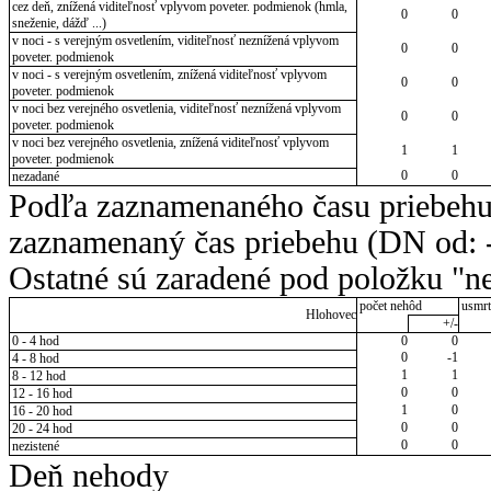
cez deň, znížená viditeľnosť vplyvom poveter. podmienok (hmla,
0
0
sneženie, dážď ...)
v noci - s verejným osvetlením, viditeľnosť neznížená vplyvom
0
0
poveter. podmienok
v noci - s verejným osvetlením, znížená viditeľnosť vplyvom
0
0
poveter. podmienok
v noci bez verejného osvetlenia, viditeľnosť neznížená vplyvom
0
0
poveter. podmienok
v noci bez verejného osvetlenia, znížená viditeľnosť vplyvom
1
1
poveter. podmienok
0
0
nezadané
Podľa zaznamenaného času priebehu
zaznamenaný čas priebehu (DN od: -
Ostatné sú zaradené pod položku "ne
počet nehôd
usmrt
Hlohovec
+/-
0 - 4 hod
0
0
0
-1
4 - 8 hod
1
1
8 - 12 hod
0
0
12 - 16 hod
1
0
16 - 20 hod
0
0
20 - 24 hod
0
0
nezistené
Deň nehody