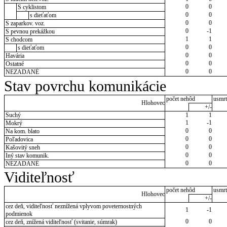
0
0
S cyklistom
0
0
s dieťaťom
0
0
S zaparkov. voz.
0
-1
S pevnou prekážkou
1
1
S chodcom
0
0
s dieťaťom
0
0
Havária
0
0
Ostatné
0
0
NEZADANÉ
Stav povrchu komunikácie
počet nehôd
usmrt
Hlohovec
+/-
Suchý
1
1
1
-1
Mokrý
0
0
Na kom. blato
0
0
Poľadovica
0
0
Kašovitý sneh
0
0
Iný stav komunik.
0
0
NEZADANÉ
Viditeľnosť
počet nehôd
usmrt
Hlohovec
+/-
cez deň, viditeľnosť neznížená vplyvom poveternostných
1
-1
podmienok
0
0
cez deň, znížená viditeľnosť (svitanie, súmrak)