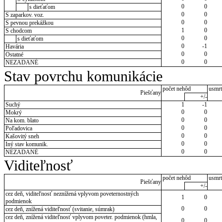
0
0
s dieťaťom
0
0
S zaparkov. voz.
0
0
S pevnou prekážkou
1
0
S chodcom
0
0
s dieťaťom
0
-1
Havária
0
0
Ostatné
0
0
NEZADANÉ
Stav povrchu komunikácie
počet nehôd
usmrt
Piešťany
+/-
Suchý
1
-1
0
0
Mokrý
0
0
Na kom. blato
0
0
Poľadovica
0
0
Kašovitý sneh
0
0
Iný stav komunik.
0
0
NEZADANÉ
Viditeľnosť
počet nehôd
usmrt
Piešťany
+/-
cez deň, viditeľnosť neznížená vplyvom poveternostných
1
0
podmienok
0
0
cez deň, znížená viditeľnosť (svitanie, súmrak)
cez deň, znížená viditeľnosť vplyvom poveter. podmienok (hmla,
0
0