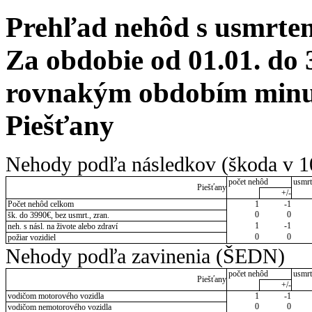
Prehľad nehôd s usmrten
Za obdobie od 01.01. do 
rovnakým obdobím minul
Piešťany
Nehody podľa následkov (škoda v 1
počet nehôd
usmrt
Piešťany
+/-
Počet nehôd celkom
1
-1
0
0
šk. do 3990€, bez usmrt., zran.
1
-1
neh. s násl. na živote alebo zdraví
0
0
požiar vozidiel
Nehody podľa zavinenia (ŠEDN)
počet nehôd
usmrt
Piešťany
+/-
vodičom motorového vozidla
1
-1
0
0
vodičom nemotorového vozidla