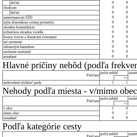
0
0
deťmi
0
0
chodcom
0
0
deťmi
0
0
zamestnancom SŽD
0
0
iným účastníkom cestnej premávky
0
0
závadou komunikácie
0
0
technickou závadou vozidla
0
0
lesnou zverou a domácimi zvieratami
0
0
iné zavinenie
0
0
odrazeným kameňom
0
0
zavinenie nezistené
0
0
nezadané
Hlavné príčiny nehôd (podľa frekven
počet nehôd
usmrt
Piešťany
+/-
nedovolená rýchlosť jazdy
1
1
Nehody podľa miesta - v/mimo obec
počet nehôd
usmrt
Piešťany
+/-
v obci
1
0
0
-1
mimo obec
0
0
nezadané
Podľa kategórie cesty
počet nehôd
usmrt
Piešťany