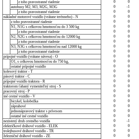
0
0
z toho pravostranné riadenie
0
-1
autobusy M2, M3, M2G, M3G
0
0
z toho pravostranné riadenie
0
0
nákladné motorové vozidlo (vrátane terénneho) - N
0
0
z toho pravostranné riadenie
0
0
N1, N1G s celkovou hmotnosťou do 3 500 kg
0
0
z toho pravostranné riadenie
0
0
N2, N2G s celkovou hmotnosťou do 12000 kg
0
0
z toho pravostranné riadenie
0
0
N3, N3G s celkovou hmotnosťou nad 12000 kg
0
0
z toho pravostranné riadenie
0
0
prípojné vozidlo (vrátane návesa) - O
0
0
O1, s celkovou hmotnosťou do 750 kg,
0
0
ostatné prípojné vozidlo
0
0
kolesový traktor - T
0
0
pásový traktor - C
0
0
prípojné vozidlo traktora - R
0
0
traktorom ťahaný vymeniteľný stroj - S
0
0
pracovný stroj - P
0
0
iné cestné vozidlo - V
0
0
bicykel, kolobežka
0
0
záprahové
0
0
jednonápravový traktor s prívesom
0
0
ostatné iné cestné vozidlo
0
-1
nezistený druh cestného vozidla
0
0
električkové dráhové vozidlo - ELEK
0
0
trolejbusové dráhové vozidlo - TR
0
0
železničné dráhové vozidlo - ZE