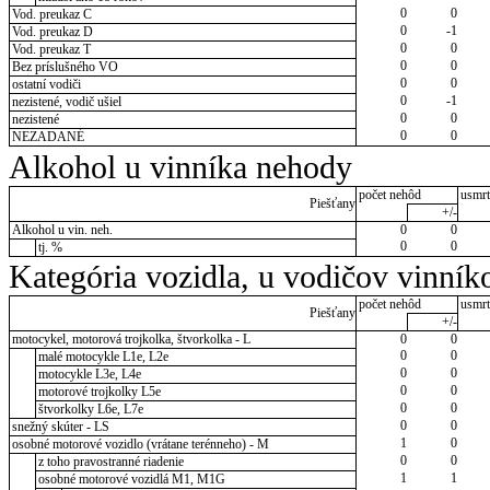
0
0
Vod. preukaz C
0
-1
Vod. preukaz D
0
0
Vod. preukaz T
0
0
Bez príslušného VO
0
0
ostatní vodiči
0
-1
nezistené, vodič ušiel
0
0
nezistené
0
0
NEZADANÉ
Alkohol u vinníka nehody
počet nehôd
usmrt
Piešťany
+/-
Alkohol u vin. neh.
0
0
0
0
tj. %
Kategória vozidla, u vodičov vinník
počet nehôd
usmrt
Piešťany
+/-
motocykel, motorová trojkolka, štvorkolka - L
0
0
0
0
malé motocykle L1e, L2e
0
0
motocykle L3e, L4e
0
0
motorové trojkolky L5e
0
0
štvorkolky L6e, L7e
0
0
snežný skúter - LS
1
0
osobné motorové vozidlo (vrátane terénneho) - M
0
0
z toho pravostranné riadenie
1
1
osobné motorové vozidlá M1, M1G