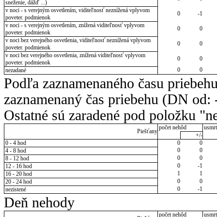
sneženie, dážď ...)
v noci - s verejným osvetlením, viditeľnosť neznížená vplyvom
0
-1
poveter. podmienok
v noci - s verejným osvetlením, znížená viditeľnosť vplyvom
0
0
poveter. podmienok
v noci bez verejného osvetlenia, viditeľnosť neznížená vplyvom
0
0
poveter. podmienok
v noci bez verejného osvetlenia, znížená viditeľnosť vplyvom
0
0
poveter. podmienok
0
0
nezadané
Podľa zaznamenaného času priebehu
zaznamenaný čas priebehu (DN od: -
Ostatné sú zaradené pod položku "ne
počet nehôd
usmrt
Piešťany
+/-
0 - 4 hod
0
0
0
0
4 - 8 hod
0
0
8 - 12 hod
0
-1
12 - 16 hod
1
1
16 - 20 hod
0
0
20 - 24 hod
0
-1
nezistené
Deň nehody
počet nehôd
usmrt