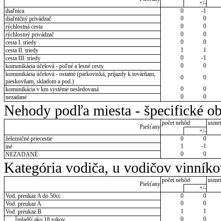
+/-
diaľnica
0
-1
0
0
diaľničný privádzač
0
0
rýchlostná cesta
0
0
rýchlostný privádzač
0
0
cesta I. triedy
1
1
cesta II. triedy
0
-1
cesta III. triedy
0
0
komunikácia účelová - poľné a lesné cesty
komunikácia účelová - ostatné (parkoviská, príjazdy k továrňam,
0
0
pieskovňam, skladom a pod.)
0
0
komunikácia v km systéme nesledovaná
0
0
nezadané
Nehody podľa miesta - špecifické ob
počet nehôd
usmrt
Piešťany
+/-
železničné priecestie
0
0
1
-1
iné
0
0
NEZADANÉ
Kategória vodiča, u vodičov vinník
počet nehôd
usmrt
Piešťany
+/-
Vod. preukaz A do 50cc
0
0
0
0
Vod. preukaz A
1
1
Vod. preukaz B
0
0
mladší ako 18 rokov