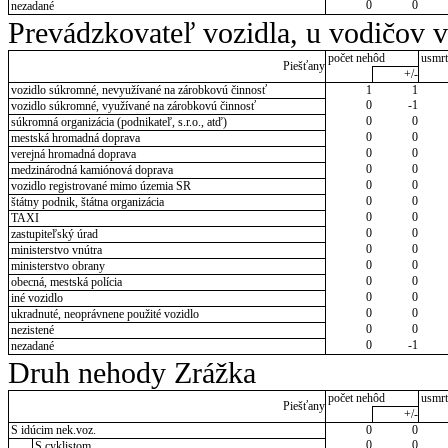
0
0
nezadané
Prevádzkovateľ vozidla, u vodičov 
počet nehôd
usmrt
Piešťany
+/-
vozidlo súkromné, nevyužívané na zárobkovú činnosť
1
1
0
-1
vozidlo súkromné, využívané na zárobkovú činnosť
0
0
súkromná organizácia (podnikateľ, s.r.o., atď)
0
0
mestská hromadná doprava
0
0
verejná hromadná doprava
0
0
medzinárodná kamiónová doprava
0
0
vozidlo registrované mimo územia SR
0
0
štátny podnik, štátna organizácia
0
0
TAXI
0
0
zastupiteľský úrad
0
0
ministerstvo vnútra
0
0
ministerstvo obrany
0
0
obecná, mestská polícia
0
0
iné vozidlo
0
0
ukradnuté, neoprávnene použité vozidlo
0
0
nezistené
0
-1
nezadané
Druh nehody Zrážka
počet nehôd
usmrt
Piešťany
+/-
S idúcim nek.voz.
0
0
0
0
S cyklistom