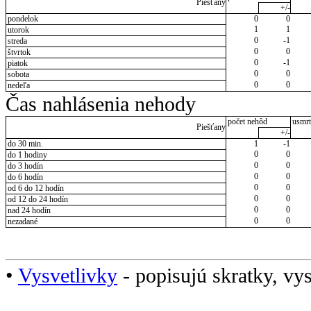
Piešťany
+/-
pondelok
0
0
1
1
utorok
0
-1
streda
0
0
štvrtok
0
-1
piatok
0
0
sobota
0
0
nedeľa
Čas nahlásenia nehody
počet nehôd
usmrt
Piešťany
+/-
do 30 min.
1
-1
0
0
do 1 hodiny
0
0
do 3 hodín
0
0
do 6 hodín
0
0
od 6 do 12 hodín
0
0
od 12 do 24 hodín
0
0
nad 24 hodín
0
0
nezadané
•
Vysvetlivky
- popisujú skratky, vys