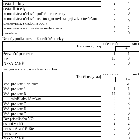
2
-4
cesta II. triedy
6
6
cesta III. triedy
0
0
komunikácia účelová - poľné a lesné cesty
komunikácia účelová - ostatné (parkoviská, príjazdy k továrňam,
0
0
pieskovňam, skladom a pod.)
3
2
komunikácia v km systéme nesledovaná
0
0
nezadané
Nehody podľa miesta - špecifické objekty
počet nehôd
usmrt
Trenčiansky kraj
+/-
železničné priecestie
1
1
18
3
iné
0
0
NEZADANÉ
Kategória vodiča, u vodičov vinníkov
počet nehôd
usmrt
Trenčiansky kraj
+/-
Vod. preukaz A do 50cc
0
-1
1
1
Vod. preukaz A
14
6
Vod. preukaz B
0
0
mladší ako 18 rokov
0
-3
Vod. preukaz C
0
0
Vod. preukaz D
0
0
Vod. preukaz T
0
-1
Bez príslušného VO
2
2
ostatní vodiči
0
0
nezistené, vodič ušiel
0
0
nezistené
0
0
NEZADANÉ