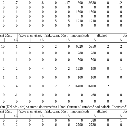
2
-7
0
-8
0
-17
600
-9630
0
-2
0
0
0
0
0
0
0
0
0
0
1
1
0
0
0
0
1500
1500
0
0
0
0
0
0
0
0
0
0
0
0
1
1
0
0
5
5
1210
1210
0
0
0
0
0
0
0
0
0
0
0
0
ení účast.
ťažko zran. účast.
ľahko zran. účast.
hmotná škoda
alkohol
ob
+/-
+/-
+/-
+/-
+/-
10
1
2
-5
2
-9
6020
-5850
2
2
1
1
0
0
0
0
280
280
0
0
1
1
0
0
0
0
500
500
0
0
2
-2
0
-4
5
-2
1220
190
0
-1
1
1
0
0
0
0
100
100
0
0
5
4
0
0
2
2
16400
16100
2
1
0
-1
0
0
0
0
0
-60
0
0
0
0
0
0
0
0
0
0
0
0
u (DN od: - do:) sa zmestí do rozmedzia 1 hod. Ostatné sú zaradené pod položku "nezistené
ení účast.
ťažko zran. účast.
ľahko zran. účast.
hmotná škoda
alkohol
ob
+/-
+/-
+/-
+/-
+/-
0
-3
0
-1
0
-6
0
-680
0
-1
3
2
0
0
6
6
2790
2730
0
0