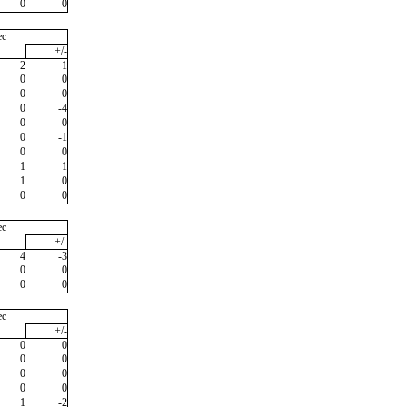
0
0
ec
+/-
2
1
0
0
0
0
0
-4
0
0
0
-1
0
0
1
1
1
0
0
0
ec
+/-
4
-3
0
0
0
0
ec
+/-
0
0
0
0
0
0
0
0
1
-2