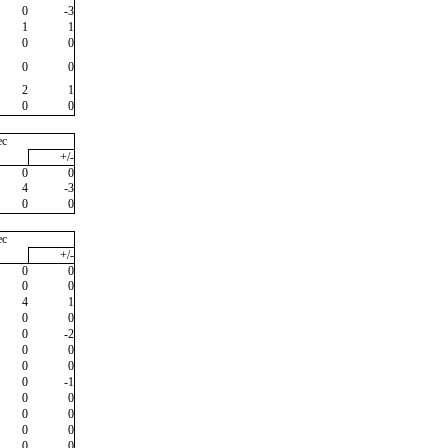
0
-3
1
1
0
0
0
0
2
1
0
0
ec
+/-
0
0
4
-3
0
0
ec
+/-
0
0
0
0
4
1
0
0
0
-2
0
0
0
0
0
-1
0
0
0
0
0
0
0
0