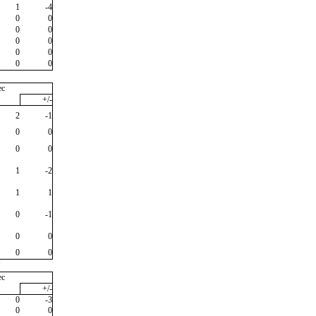
1
-4
0
0
0
0
0
0
0
0
0
0
ec
+/-
2
-1
0
0
0
0
1
-2
1
1
0
-1
0
0
0
0
"
ec
+/-
0
-3
0
0