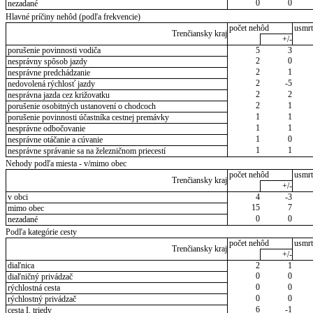
0
0
nezadané
Hlavné príčiny nehôd (podľa frekvencie)
počet nehôd
usmrt
Trenčiansky kraj
+/-
porušenie povinnosti vodiča
5
3
2
0
nesprávny spôsob jazdy
2
1
nesprávne predchádzanie
2
-5
nedovolená rýchlosť jazdy
2
2
nesprávna jazda cez križovatku
2
1
porušenie osobitných ustanovení o chodcoch
1
1
porušenie povinnosti účastníka cestnej premávky
1
1
nesprávne odbočovanie
1
0
nesprávne otáčanie a cúvanie
1
1
nesprávne správanie sa na železničnom priecestí
Nehody podľa miesta - v/mimo obec
počet nehôd
usmrt
Trenčiansky kraj
+/-
v obci
4
-3
15
7
mimo obec
0
0
nezadané
Podľa kategórie cesty
počet nehôd
usmrt
Trenčiansky kraj
+/-
diaľnica
2
1
0
0
diaľničný privádzač
0
0
rýchlostná cesta
0
0
rýchlostný privádzač
6
-1
cesta I. triedy