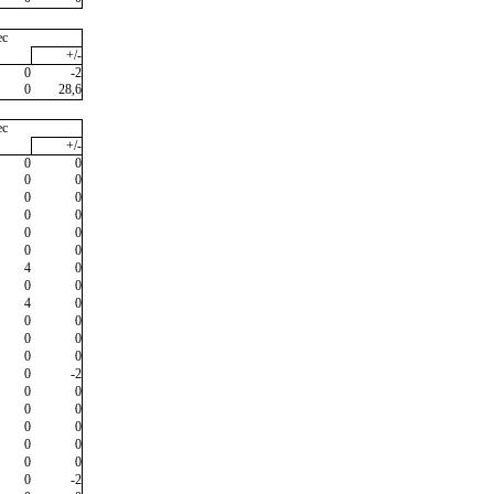
ec
+/-
0
-2
0
28,6
ec
+/-
0
0
0
0
0
0
0
0
0
0
0
0
4
0
0
0
4
0
0
0
0
0
0
0
0
-2
0
0
0
0
0
0
0
0
0
0
0
-2