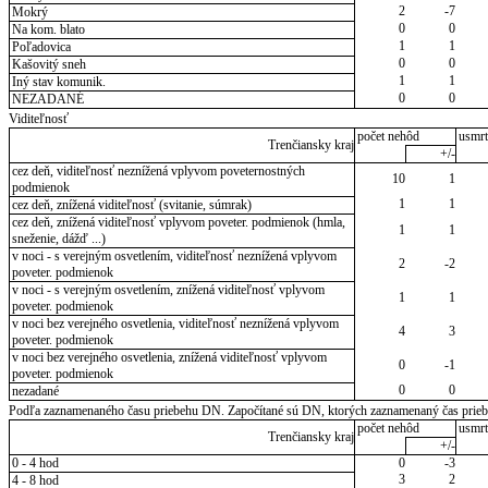
2
-7
Mokrý
0
0
Na kom. blato
1
1
Poľadovica
0
0
Kašovitý sneh
1
1
Iný stav komunik.
0
0
NEZADANÉ
Viditeľnosť
počet nehôd
usmrt
Trenčiansky kraj
+/-
cez deň, viditeľnosť neznížená vplyvom poveternostných
10
1
podmienok
1
1
cez deň, znížená viditeľnosť (svitanie, súmrak)
cez deň, znížená viditeľnosť vplyvom poveter. podmienok (hmla,
1
1
sneženie, dážď ...)
v noci - s verejným osvetlením, viditeľnosť neznížená vplyvom
2
-2
poveter. podmienok
v noci - s verejným osvetlením, znížená viditeľnosť vplyvom
1
1
poveter. podmienok
v noci bez verejného osvetlenia, viditeľnosť neznížená vplyvom
4
3
poveter. podmienok
v noci bez verejného osvetlenia, znížená viditeľnosť vplyvom
0
-1
poveter. podmienok
0
0
nezadané
Podľa zaznamenaného času priebehu DN. Započítané sú DN, ktorých zaznamenaný čas priebeh
počet nehôd
usmrt
Trenčiansky kraj
+/-
0 - 4 hod
0
-3
3
2
4 - 8 hod