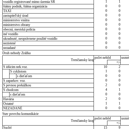
1
1
vozidlo registrované mimo územia SR
0
0
štátny podnik, štátna organizácia
0
0
TAXI
0
0
zastupiteľský úrad
0
0
ministerstvo vnútra
0
0
ministerstvo obrany
0
0
obecná, mestská polícia
0
0
iné vozidlo
0
0
ukradnuté, neoprávnene použité vozidlo
0
0
nezistené
0
0
nezadané
Druh nehody Zrážka
počet nehôd
usmrt
Trenčiansky kraj
+/-
S idúcim nek.voz.
10
2
1
0
S cyklistom
0
0
s dieťaťom
0
0
S zaparkov. voz.
2
0
S pevnou prekážkou
4
1
S chodcom
0
0
s dieťaťom
2
0
Havária
1
1
Ostatné
0
0
NEZADANÉ
Stav povrchu komunikácie
počet nehôd
usmrt
Trenčiansky kraj
+/-
Suchý
15
9