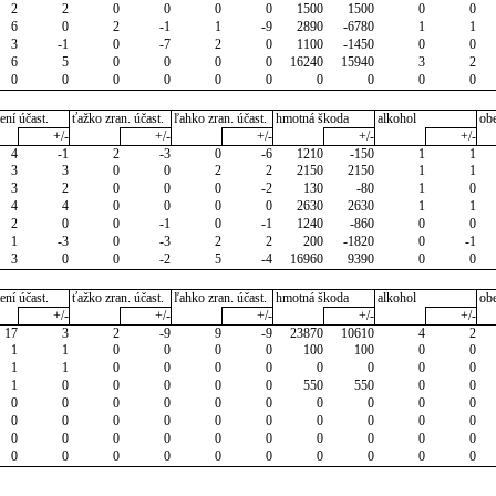
2
2
0
0
0
0
1500
1500
0
0
6
0
2
-1
1
-9
2890
-6780
1
1
3
-1
0
-7
2
0
1100
-1450
0
0
6
5
0
0
0
0
16240
15940
3
2
0
0
0
0
0
0
0
0
0
0
ení účast.
ťažko zran. účast.
ľahko zran. účast.
hmotná škoda
alkohol
ob
+/-
+/-
+/-
+/-
+/-
4
-1
2
-3
0
-6
1210
-150
1
1
3
3
0
0
2
2
2150
2150
1
1
3
2
0
0
0
-2
130
-80
1
0
4
4
0
0
0
0
2630
2630
1
1
2
0
0
-1
0
-1
1240
-860
0
0
1
-3
0
-3
2
2
200
-1820
0
-1
3
0
0
-2
5
-4
16960
9390
0
0
ení účast.
ťažko zran. účast.
ľahko zran. účast.
hmotná škoda
alkohol
ob
+/-
+/-
+/-
+/-
+/-
17
3
2
-9
9
-9
23870
10610
4
2
1
1
0
0
0
0
100
100
0
0
1
1
0
0
0
0
0
0
0
0
1
0
0
0
0
0
550
550
0
0
0
0
0
0
0
0
0
0
0
0
0
0
0
0
0
0
0
0
0
0
0
0
0
0
0
0
0
0
0
0
0
0
0
0
0
0
0
0
0
0