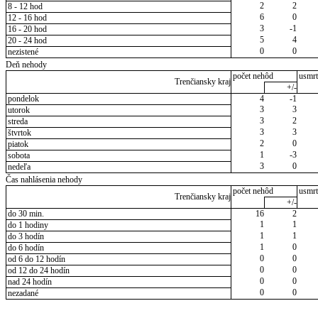
2
2
8 - 12 hod
6
0
12 - 16 hod
3
-1
16 - 20 hod
5
4
20 - 24 hod
0
0
nezistené
Deň nehody
počet nehôd
usmrt
Trenčiansky kraj
+/-
pondelok
4
-1
3
3
utorok
3
2
streda
3
3
štvrtok
2
0
piatok
1
-3
sobota
3
0
nedeľa
Čas nahlásenia nehody
počet nehôd
usmrt
Trenčiansky kraj
+/-
do 30 min.
16
2
1
1
do 1 hodiny
1
1
do 3 hodín
1
0
do 6 hodín
0
0
od 6 do 12 hodín
0
0
od 12 do 24 hodín
0
0
nad 24 hodín
0
0
nezadané