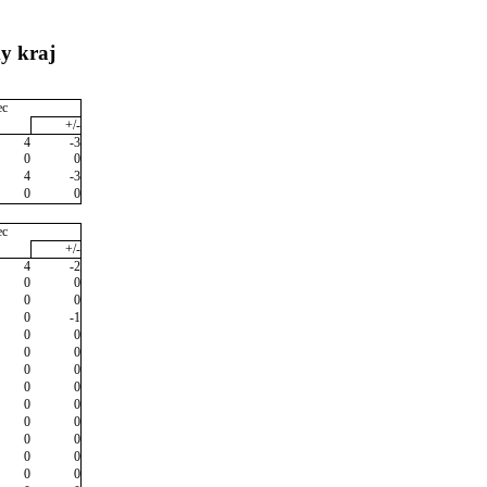
y kraj
ec
+/-
4
-3
0
0
4
-3
0
0
ec
+/-
4
-2
0
0
0
0
0
-1
0
0
0
0
0
0
0
0
0
0
0
0
0
0
0
0
0
0