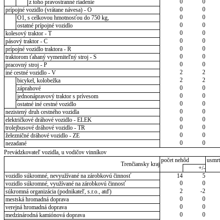
0
0
z toho pravostranné riadenie
0
0
prípojné vozidlo (vrátane návesa) - O
0
0
O1, s celkovou hmotnosťou do 750 kg,
0
0
ostatné prípojné vozidlo
0
0
kolesový traktor - T
0
0
pásový traktor - C
0
0
prípojné vozidlo traktora - R
0
0
traktorom ťahaný vymeniteľný stroj - S
0
0
pracovný stroj - P
2
2
iné cestné vozidlo - V
2
2
bicykel, kolobežka
0
0
záprahové
0
0
jednonápravový traktor s prívesom
0
0
ostatné iné cestné vozidlo
0
0
nezistený druh cestného vozidla
0
0
električkové dráhové vozidlo - ELEK
0
0
trolejbusové dráhové vozidlo - TR
0
0
železničné dráhové vozidlo - ZE
0
0
nezadané
Prevádzkovateľ vozidla, u vodičov vinníkov
počet nehôd
usmrt
Trenčiansky kraj
+/-
vozidlo súkromné, nevyužívané na zárobkovú činnosť
14
5
0
0
vozidlo súkromné, využívané na zárobkovú činnosť
2
-2
súkromná organizácia (podnikateľ, s.r.o., atď)
0
0
mestská hromadná doprava
0
0
verejná hromadná doprava
0
0
medzinárodná kamiónová doprava