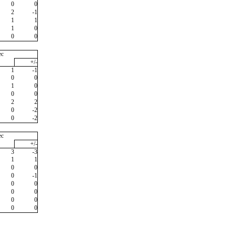
0
0
2
-1
1
1
1
0
0
0
ec
+/-
1
-1
0
0
1
0
0
0
2
2
0
-2
0
-2
ec
+/-
3
-3
1
1
0
0
0
-1
0
0
0
0
0
0
0
0