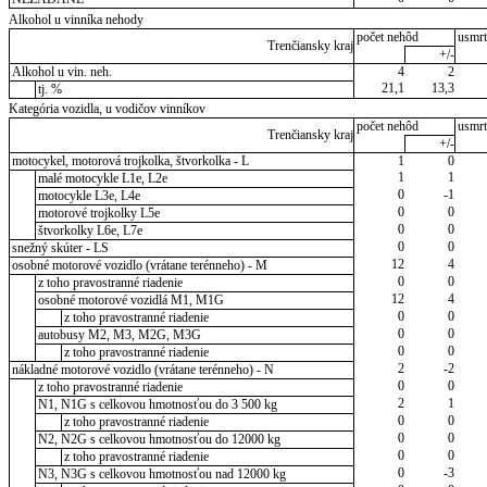
Alkohol u vinníka nehody
počet nehôd
usmrt
Trenčiansky kraj
+/-
Alkohol u vin. neh.
4
2
21,1
13,3
tj. %
Kategória vozidla, u vodičov vinníkov
počet nehôd
usmrt
Trenčiansky kraj
+/-
motocykel, motorová trojkolka, štvorkolka - L
1
0
1
1
malé motocykle L1e, L2e
0
-1
motocykle L3e, L4e
0
0
motorové trojkolky L5e
0
0
štvorkolky L6e, L7e
0
0
snežný skúter - LS
12
4
osobné motorové vozidlo (vrátane terénneho) - M
0
0
z toho pravostranné riadenie
12
4
osobné motorové vozidlá M1, M1G
0
0
z toho pravostranné riadenie
0
0
autobusy M2, M3, M2G, M3G
0
0
z toho pravostranné riadenie
2
-2
nákladné motorové vozidlo (vrátane terénneho) - N
0
0
z toho pravostranné riadenie
2
1
N1, N1G s celkovou hmotnosťou do 3 500 kg
0
0
z toho pravostranné riadenie
0
0
N2, N2G s celkovou hmotnosťou do 12000 kg
0
0
z toho pravostranné riadenie
0
-3
N3, N3G s celkovou hmotnosťou nad 12000 kg