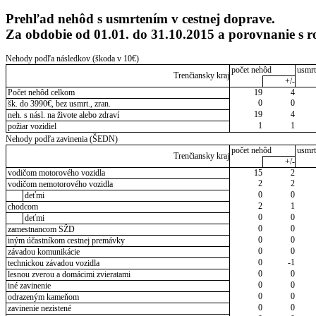
Prehľad nehôd s usmrtením v cestnej doprave.
Za obdobie od 01.01. do 31.10.2015 a porovnanie s
Nehody podľa následkov (škoda v 10€)
počet nehôd
usmrt
Trenčiansky kraj
+/-
Počet nehôd celkom
19
4
0
0
šk. do 3990€, bez usmrt., zran.
19
4
neh. s násl. na živote alebo zdraví
1
1
požiar vozidiel
Nehody podľa zavinenia (ŠEDN)
počet nehôd
usmrt
Trenčiansky kraj
+/-
vodičom motorového vozidla
15
2
2
2
vodičom nemotorového vozidla
0
0
deťmi
2
1
chodcom
0
0
deťmi
0
0
zamestnancom SŽD
0
0
iným účastníkom cestnej premávky
0
0
závadou komunikácie
0
-1
technickou závadou vozidla
0
0
lesnou zverou a domácimi zvieratami
0
0
iné zavinenie
0
0
odrazeným kameňom
0
0
zavinenie nezistené