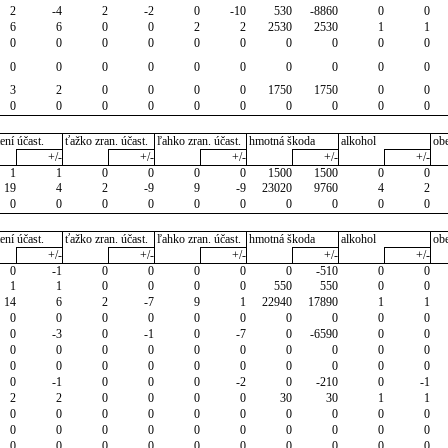
2
-4
2
-2
0
-10
530
-8860
0
0
6
6
0
0
2
2
2530
2530
1
1
0
0
0
0
0
0
0
0
0
0
0
0
0
0
0
0
0
0
0
0
3
2
0
0
0
0
1750
1750
0
0
0
0
0
0
0
0
0
0
0
0
ení účast.
ťažko zran. účast.
ľahko zran. účast.
hmotná škoda
alkohol
ob
+/-
+/-
+/-
+/-
+/-
1
1
0
0
0
0
1500
1500
0
0
19
4
2
-9
9
-9
23020
9760
4
2
0
0
0
0
0
0
0
0
0
0
ení účast.
ťažko zran. účast.
ľahko zran. účast.
hmotná škoda
alkohol
ob
+/-
+/-
+/-
+/-
+/-
0
-1
0
0
0
0
0
-510
0
0
1
1
0
0
0
0
550
550
0
0
14
6
2
-7
9
1
22940
17890
1
1
0
0
0
0
0
0
0
0
0
0
0
-3
0
-1
0
-7
0
-6590
0
0
0
0
0
0
0
0
0
0
0
0
0
0
0
0
0
0
0
0
0
0
0
-1
0
0
0
-2
0
-210
0
-1
2
2
0
0
0
0
30
30
1
1
0
0
0
0
0
0
0
0
0
0
0
0
0
0
0
0
0
0
0
0
0
0
0
0
0
0
0
0
0
0