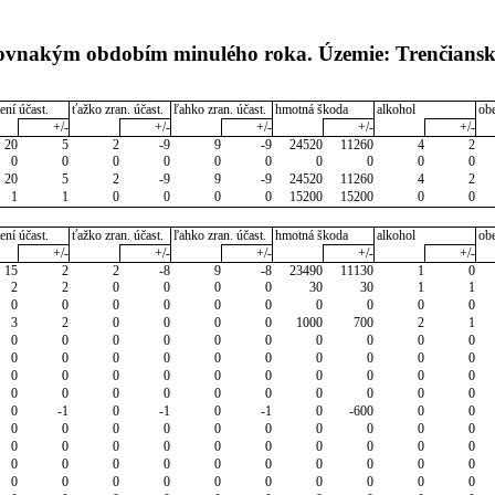
 rovnakým obdobím minulého roka. Územie: Trenčiansk
ení účast.
ťažko zran. účast.
ľahko zran. účast.
hmotná škoda
alkohol
ob
+/-
+/-
+/-
+/-
+/-
20
5
2
-9
9
-9
24520
11260
4
2
0
0
0
0
0
0
0
0
0
0
20
5
2
-9
9
-9
24520
11260
4
2
1
1
0
0
0
0
15200
15200
0
0
ení účast.
ťažko zran. účast.
ľahko zran. účast.
hmotná škoda
alkohol
ob
+/-
+/-
+/-
+/-
+/-
15
2
2
-8
9
-8
23490
11130
1
0
2
2
0
0
0
0
30
30
1
1
0
0
0
0
0
0
0
0
0
0
3
2
0
0
0
0
1000
700
2
1
0
0
0
0
0
0
0
0
0
0
0
0
0
0
0
0
0
0
0
0
0
0
0
0
0
0
0
0
0
0
0
0
0
0
0
0
0
0
0
0
0
-1
0
-1
0
-1
0
-600
0
0
0
0
0
0
0
0
0
0
0
0
0
0
0
0
0
0
0
0
0
0
0
0
0
0
0
0
0
0
0
0
0
0
0
0
0
0
0
0
0
0