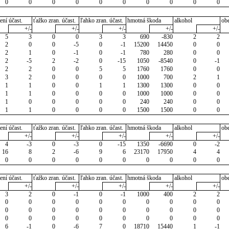
0
0
0
0
0
0
0
0
0
0
ení účast.
ťažko zran. účast.
ľahko zran. účast.
hmotná škoda
alkohol
ob
+/-
+/-
+/-
+/-
+/-
5
3
0
0
3
3
690
-830
2
2
2
0
0
-5
0
-1
15200
14450
0
0
2
1
0
-1
0
-1
780
280
0
0
2
-5
2
-2
0
-15
1050
-8540
0
-1
2
2
0
0
5
5
1760
1760
0
0
3
2
0
0
0
0
1000
700
2
1
1
1
0
0
1
1
1300
1300
0
0
1
1
0
0
0
0
1000
1000
0
0
1
0
0
0
0
0
240
240
0
0
1
1
0
0
0
0
1500
1500
0
0
ení účast.
ťažko zran. účast.
ľahko zran. účast.
hmotná škoda
alkohol
ob
+/-
+/-
+/-
+/-
+/-
4
-3
0
-3
0
-15
1350
-6690
0
-2
16
8
2
-6
9
6
23170
17950
4
4
0
0
0
0
0
0
0
0
0
0
ení účast.
ťažko zran. účast.
ľahko zran. účast.
hmotná škoda
alkohol
ob
+/-
+/-
+/-
+/-
+/-
3
2
0
-1
0
-1
1000
400
2
2
0
0
0
0
0
0
0
0
0
0
0
0
0
0
0
0
0
0
0
0
0
0
0
0
0
0
0
0
0
0
6
-1
0
-6
7
0
18710
15440
1
-1