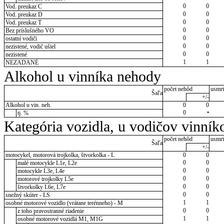
0
0
Vod. preukaz C
0
0
Vod. preukaz D
0
0
Vod. preukaz T
0
0
Bez príslušného VO
0
0
ostatní vodiči
0
0
nezistené, vodič ušiel
0
0
nezistené
1
1
NEZADANÉ
Alkohol u vinníka nehody
počet nehôd
usmrt
Šaľa
+/-
Alkohol u vin. neh.
0
0
0
•
tj. %
Kategória vozidla, u vodičov vinník
počet nehôd
usmrt
Šaľa
+/-
motocykel, motorová trojkolka, štvorkolka - L
0
0
0
0
malé motocykle L1e, L2e
0
0
motocykle L3e, L4e
0
0
motorové trojkolky L5e
0
0
štvorkolky L6e, L7e
0
0
snežný skúter - LS
1
1
osobné motorové vozidlo (vrátane terénneho) - M
0
0
z toho pravostranné riadenie
1
1
osobné motorové vozidlá M1, M1G