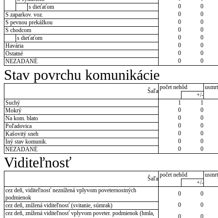
0
0
s dieťaťom
0
0
S zaparkov. voz.
0
0
S pevnou prekážkou
0
0
S chodcom
0
0
s dieťaťom
0
0
Havária
0
0
Ostatné
0
0
NEZADANÉ
Stav povrchu komunikácie
počet nehôd
usmrt
Šaľa
+/-
Suchý
1
1
0
0
Mokrý
0
0
Na kom. blato
0
0
Poľadovica
0
0
Kašovitý sneh
0
0
Iný stav komunik.
0
0
NEZADANÉ
Viditeľnosť
počet nehôd
usmrt
Šaľa
+/-
cez deň, viditeľnosť neznížená vplyvom poveternostných
0
0
podmienok
0
0
cez deň, znížená viditeľnosť (svitanie, súmrak)
cez deň, znížená viditeľnosť vplyvom poveter. podmienok (hmla,
0
0