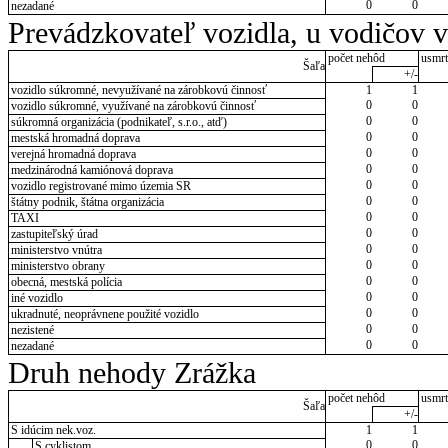
0
0
nezadané
Prevádzkovateľ vozidla, u vodičov 
počet nehôd
usmrt
Šaľa
+/-
vozidlo súkromné, nevyužívané na zárobkovú činnosť
1
1
0
0
vozidlo súkromné, využívané na zárobkovú činnosť
0
0
súkromná organizácia (podnikateľ, s.r.o., atď)
0
0
mestská hromadná doprava
0
0
verejná hromadná doprava
0
0
medzinárodná kamiónová doprava
0
0
vozidlo registrované mimo územia SR
0
0
štátny podnik, štátna organizácia
0
0
TAXI
0
0
zastupiteľský úrad
0
0
ministerstvo vnútra
0
0
ministerstvo obrany
0
0
obecná, mestská polícia
0
0
iné vozidlo
0
0
ukradnuté, neoprávnene použité vozidlo
0
0
nezistené
0
0
nezadané
Druh nehody Zrážka
počet nehôd
usmrt
Šaľa
+/-
S idúcim nek.voz.
1
1
0
0
S cyklistom