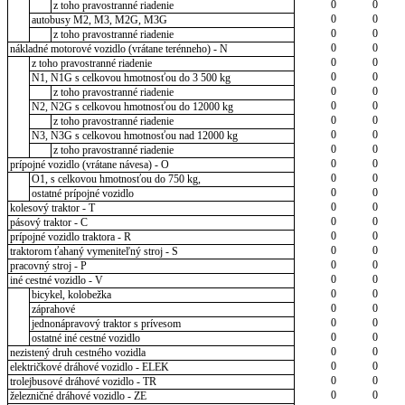
0
0
z toho pravostranné riadenie
0
0
autobusy M2, M3, M2G, M3G
0
0
z toho pravostranné riadenie
0
0
nákladné motorové vozidlo (vrátane terénneho) - N
0
0
z toho pravostranné riadenie
0
0
N1, N1G s celkovou hmotnosťou do 3 500 kg
0
0
z toho pravostranné riadenie
0
0
N2, N2G s celkovou hmotnosťou do 12000 kg
0
0
z toho pravostranné riadenie
0
0
N3, N3G s celkovou hmotnosťou nad 12000 kg
0
0
z toho pravostranné riadenie
0
0
prípojné vozidlo (vrátane návesa) - O
0
0
O1, s celkovou hmotnosťou do 750 kg,
0
0
ostatné prípojné vozidlo
0
0
kolesový traktor - T
0
0
pásový traktor - C
0
0
prípojné vozidlo traktora - R
0
0
traktorom ťahaný vymeniteľný stroj - S
0
0
pracovný stroj - P
0
0
iné cestné vozidlo - V
0
0
bicykel, kolobežka
0
0
záprahové
0
0
jednonápravový traktor s prívesom
0
0
ostatné iné cestné vozidlo
0
0
nezistený druh cestného vozidla
0
0
električkové dráhové vozidlo - ELEK
0
0
trolejbusové dráhové vozidlo - TR
0
0
železničné dráhové vozidlo - ZE