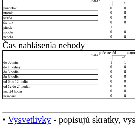
Šaľa
+/-
pondelok
0
0
0
0
utorok
0
0
streda
0
0
štvrtok
1
1
piatok
0
0
sobota
0
0
nedeľa
Čas nahlásenia nehody
počet nehôd
usmrt
Šaľa
+/-
do 30 min.
1
1
0
0
do 1 hodiny
0
0
do 3 hodín
0
0
do 6 hodín
0
0
od 6 do 12 hodín
0
0
od 12 do 24 hodín
0
0
nad 24 hodín
0
0
nezadané
•
Vysvetlivky
- popisujú skratky, vys