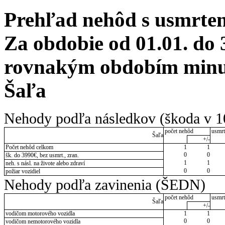
Prehľad nehôd s usmrten
Za obdobie od 01.01. do 
rovnakým obdobím minul
Šaľa
Nehody podľa následkov (škoda v 1
počet nehôd
usmrt
Šaľa
+/-
Počet nehôd celkom
1
1
0
0
šk. do 3990€, bez usmrt., zran.
1
1
neh. s násl. na živote alebo zdraví
0
0
požiar vozidiel
Nehody podľa zavinenia (ŠEDN)
počet nehôd
usmrt
Šaľa
+/-
vodičom motorového vozidla
1
1
0
0
vodičom nemotorového vozidla