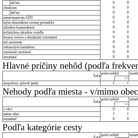
0
0
deťmi
0
0
chodcom
0
0
deťmi
0
0
zamestnancom SŽD
0
0
iným účastníkom cestnej premávky
0
0
závadou komunikácie
0
0
technickou závadou vozidla
0
0
lesnou zverou a domácimi zvieratami
0
0
iné zavinenie
0
0
odrazeným kameňom
0
0
zavinenie nezistené
0
0
nezadané
Hlavné príčiny nehôd (podľa frekven
počet nehôd
usmrt
Šaľa
+/-
nesprávny spôsob jazdy
1
1
Nehody podľa miesta - v/mimo obec
počet nehôd
usmrt
Šaľa
+/-
v obci
0
0
1
1
mimo obec
0
0
nezadané
Podľa kategórie cesty
počet nehôd
usmrt
Šaľa