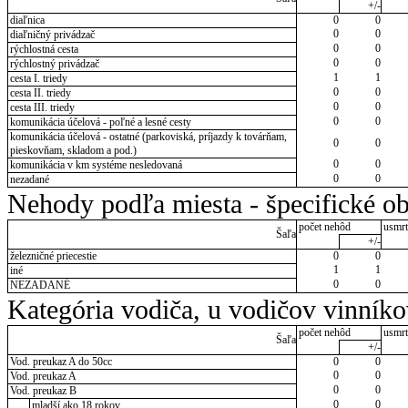
+/-
diaľnica
0
0
0
0
diaľničný privádzač
0
0
rýchlostná cesta
0
0
rýchlostný privádzač
1
1
cesta I. triedy
0
0
cesta II. triedy
0
0
cesta III. triedy
0
0
komunikácia účelová - poľné a lesné cesty
komunikácia účelová - ostatné (parkoviská, príjazdy k továrňam,
0
0
pieskovňam, skladom a pod.)
0
0
komunikácia v km systéme nesledovaná
0
0
nezadané
Nehody podľa miesta - špecifické ob
počet nehôd
usmrt
Šaľa
+/-
železničné priecestie
0
0
1
1
iné
0
0
NEZADANÉ
Kategória vodiča, u vodičov vinník
počet nehôd
usmrt
Šaľa
+/-
Vod. preukaz A do 50cc
0
0
0
0
Vod. preukaz A
0
0
Vod. preukaz B
0
0
mladší ako 18 rokov