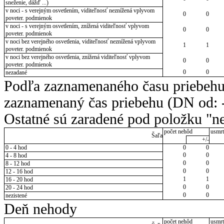
sneženie, dážď ...)
v noci - s verejným osvetlením, viditeľnosť neznížená vplyvom
0
0
poveter. podmienok
v noci - s verejným osvetlením, znížená viditeľnosť vplyvom
0
0
poveter. podmienok
v noci bez verejného osvetlenia, viditeľnosť neznížená vplyvom
1
1
poveter. podmienok
v noci bez verejného osvetlenia, znížená viditeľnosť vplyvom
0
0
poveter. podmienok
0
0
nezadané
Podľa zaznamenaného času priebehu
zaznamenaný čas priebehu (DN od: -
Ostatné sú zaradené pod položku "ne
počet nehôd
usmrt
Šaľa
+/-
0 - 4 hod
0
0
0
0
4 - 8 hod
0
0
8 - 12 hod
0
0
12 - 16 hod
1
1
16 - 20 hod
0
0
20 - 24 hod
0
0
nezistené
Deň nehody
počet nehôd
usmrt