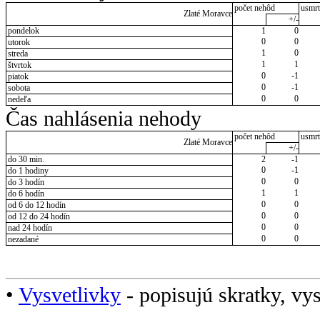
počet nehôd
usmrt
Zlaté Moravce
+/-
pondelok
1
0
0
0
utorok
1
0
streda
1
1
štvrtok
0
-1
piatok
0
-1
sobota
0
0
nedeľa
Čas nahlásenia nehody
počet nehôd
usmrt
Zlaté Moravce
+/-
do 30 min.
2
-1
0
-1
do 1 hodiny
0
0
do 3 hodín
1
1
do 6 hodín
0
0
od 6 do 12 hodín
0
0
od 12 do 24 hodín
0
0
nad 24 hodín
0
0
nezadané
•
Vysvetlivky
- popisujú skratky, vys