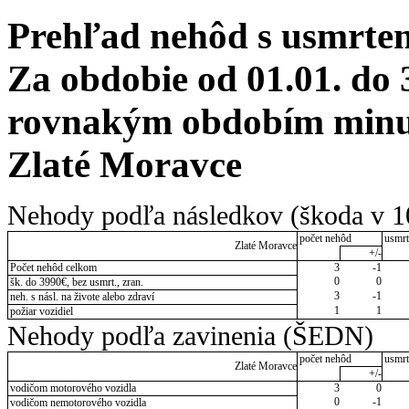
Prehľad nehôd s usmrten
Za obdobie od 01.01. do 
rovnakým obdobím minul
Zlaté Moravce
Nehody podľa následkov (škoda v 1
počet nehôd
usmrt
Zlaté Moravce
+/-
Počet nehôd celkom
3
-1
0
0
šk. do 3990€, bez usmrt., zran.
3
-1
neh. s násl. na živote alebo zdraví
1
1
požiar vozidiel
Nehody podľa zavinenia (ŠEDN)
počet nehôd
usmrt
Zlaté Moravce
+/-
vodičom motorového vozidla
3
0
0
-1
vodičom nemotorového vozidla