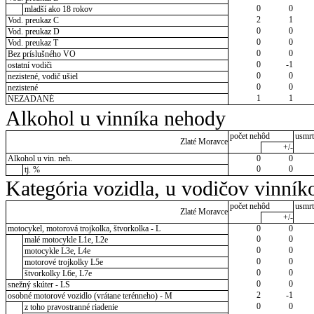
0
0
mladší ako 18 rokov
2
1
Vod. preukaz C
0
0
Vod. preukaz D
0
0
Vod. preukaz T
0
0
Bez príslušného VO
0
-1
ostatní vodiči
0
0
nezistené, vodič ušiel
0
0
nezistené
1
1
NEZADANÉ
Alkohol u vinníka nehody
počet nehôd
usmrt
Zlaté Moravce
+/-
Alkohol u vin. neh.
0
0
0
0
tj. %
Kategória vozidla, u vodičov vinník
počet nehôd
usmrt
Zlaté Moravce
+/-
motocykel, motorová trojkolka, štvorkolka - L
0
0
0
0
malé motocykle L1e, L2e
0
0
motocykle L3e, L4e
0
0
motorové trojkolky L5e
0
0
štvorkolky L6e, L7e
0
0
snežný skúter - LS
2
-1
osobné motorové vozidlo (vrátane terénneho) - M
0
0
z toho pravostranné riadenie