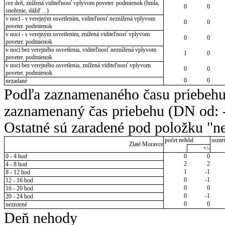
cez deň, znížená viditeľnosť vplyvom poveter. podmienok (hmla,
0
0
sneženie, dážď ...)
v noci - s verejným osvetlením, viditeľnosť neznížená vplyvom
0
0
poveter. podmienok
v noci - s verejným osvetlením, znížená viditeľnosť vplyvom
0
0
poveter. podmienok
v noci bez verejného osvetlenia, viditeľnosť neznížená vplyvom
1
0
poveter. podmienok
v noci bez verejného osvetlenia, znížená viditeľnosť vplyvom
0
0
poveter. podmienok
0
0
nezadané
Podľa zaznamenaného času priebehu
zaznamenaný čas priebehu (DN od: -
Ostatné sú zaradené pod položku "ne
počet nehôd
usmrt
Zlaté Moravce
+/-
0 - 4 hod
0
0
2
2
4 - 8 hod
1
-1
8 - 12 hod
0
-1
12 - 16 hod
0
0
16 - 20 hod
0
-1
20 - 24 hod
0
0
nezistené
Deň nehody