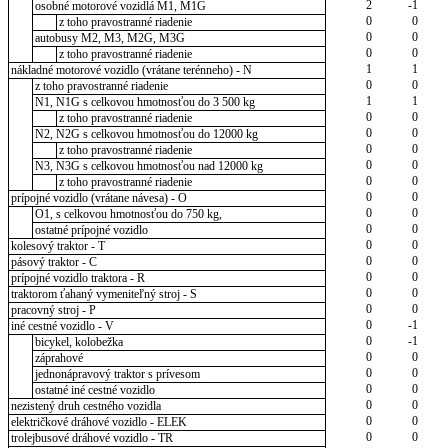
2
-1
osobné motorové vozidlá M1, M1G
0
0
z toho pravostranné riadenie
0
0
autobusy M2, M3, M2G, M3G
0
0
z toho pravostranné riadenie
1
1
nákladné motorové vozidlo (vrátane terénneho) - N
0
0
z toho pravostranné riadenie
1
1
N1, N1G s celkovou hmotnosťou do 3 500 kg
0
0
z toho pravostranné riadenie
0
0
N2, N2G s celkovou hmotnosťou do 12000 kg
0
0
z toho pravostranné riadenie
0
0
N3, N3G s celkovou hmotnosťou nad 12000 kg
0
0
z toho pravostranné riadenie
0
0
prípojné vozidlo (vrátane návesa) - O
0
0
O1, s celkovou hmotnosťou do 750 kg,
0
0
ostatné prípojné vozidlo
0
0
kolesový traktor - T
0
0
pásový traktor - C
0
0
prípojné vozidlo traktora - R
0
0
traktorom ťahaný vymeniteľný stroj - S
0
0
pracovný stroj - P
0
-1
iné cestné vozidlo - V
0
-1
bicykel, kolobežka
0
0
záprahové
0
0
jednonápravový traktor s prívesom
0
0
ostatné iné cestné vozidlo
0
0
nezistený druh cestného vozidla
0
0
električkové dráhové vozidlo - ELEK
0
0
trolejbusové dráhové vozidlo - TR