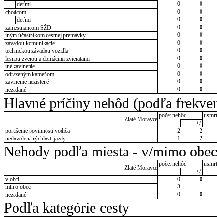
0
0
deťmi
0
0
chodcom
0
0
deťmi
0
0
zamestnancom SŽD
0
0
iným účastníkom cestnej premávky
0
0
závadou komunikácie
0
0
technickou závadou vozidla
0
0
lesnou zverou a domácimi zvieratami
0
0
iné zavinenie
0
0
odrazeným kameňom
0
0
zavinenie nezistené
0
0
nezadané
Hlavné príčiny nehôd (podľa frekven
počet nehôd
usmrt
Zlaté Moravce
+/-
porušenie povinnosti vodiča
2
2
1
-2
nedovolená rýchlosť jazdy
Nehody podľa miesta - v/mimo obec
počet nehôd
usmrt
Zlaté Moravce
+/-
v obci
0
0
3
-1
mimo obec
0
0
nezadané
Podľa kategórie cesty