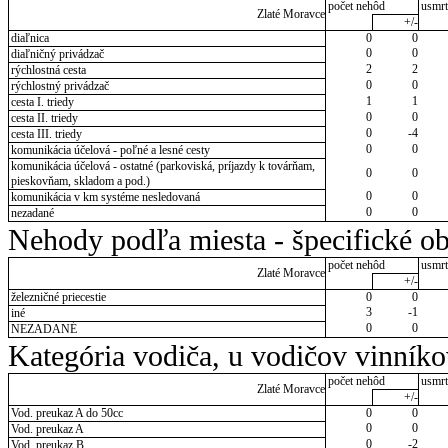
počet nehôd
usmrt
Zlaté Moravce
+/-
diaľnica
0
0
0
0
diaľničný privádzač
2
2
rýchlostná cesta
0
0
rýchlostný privádzač
1
1
cesta I. triedy
0
0
cesta II. triedy
0
-4
cesta III. triedy
0
0
komunikácia účelová - poľné a lesné cesty
komunikácia účelová - ostatné (parkoviská, príjazdy k továrňam,
0
0
pieskovňam, skladom a pod.)
0
0
komunikácia v km systéme nesledovaná
0
0
nezadané
Nehody podľa miesta - špecifické ob
počet nehôd
usmrt
Zlaté Moravce
+/-
železničné priecestie
0
0
3
-1
iné
0
0
NEZADANÉ
Kategória vodiča, u vodičov vinník
počet nehôd
usmrt
Zlaté Moravce
+/-
Vod. preukaz A do 50cc
0
0
0
0
Vod. preukaz A
0
-2
Vod. preukaz B