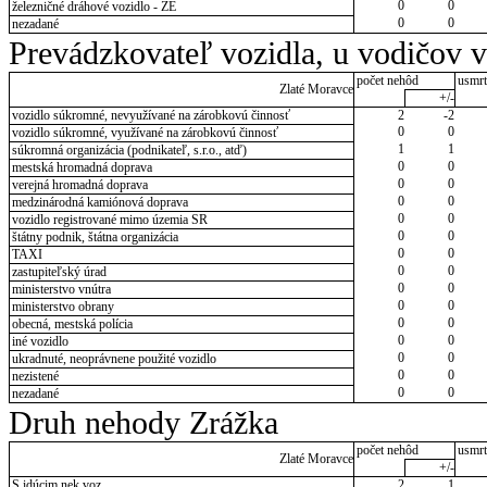
0
0
železničné dráhové vozidlo - ZE
0
0
nezadané
Prevádzkovateľ vozidla, u vodičov 
počet nehôd
usmrt
Zlaté Moravce
+/-
vozidlo súkromné, nevyužívané na zárobkovú činnosť
2
-2
0
0
vozidlo súkromné, využívané na zárobkovú činnosť
1
1
súkromná organizácia (podnikateľ, s.r.o., atď)
0
0
mestská hromadná doprava
0
0
verejná hromadná doprava
0
0
medzinárodná kamiónová doprava
0
0
vozidlo registrované mimo územia SR
0
0
štátny podnik, štátna organizácia
0
0
TAXI
0
0
zastupiteľský úrad
0
0
ministerstvo vnútra
0
0
ministerstvo obrany
0
0
obecná, mestská polícia
0
0
iné vozidlo
0
0
ukradnuté, neoprávnene použité vozidlo
0
0
nezistené
0
0
nezadané
Druh nehody Zrážka
počet nehôd
usmrt
Zlaté Moravce
+/-
S idúcim nek.voz.
2
1