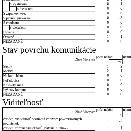
0
-1
S cyklistom
0
0
s dieťaťom
0
0
S zaparkov. voz.
0
-3
S pevnou prekážkou
0
0
S chodcom
0
0
s dieťaťom
0
0
Havária
1
1
Ostatné
0
0
NEZADANÉ
Stav povrchu komunikácie
počet nehôd
usmrt
Zlaté Moravce
+/-
Suchý
1
-2
2
1
Mokrý
0
0
Na kom. blato
0
0
Poľadovica
0
0
Kašovitý sneh
0
0
Iný stav komunik.
0
0
NEZADANÉ
Viditeľnosť
počet nehôd
usmrt
Zlaté Moravce
+/-
cez deň, viditeľnosť neznížená vplyvom poveternostných
1
-2
podmienok
1
1
cez deň, znížená viditeľnosť (svitanie, súmrak)