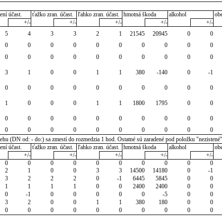
ení účast.
ťažko zran. účast.
ľahko zran. účast.
hmotná škoda
alkohol
ob
+/-
+/-
+/-
+/-
+/-
5
4
3
3
2
1
21545
20945
0
0
0
0
0
0
0
0
0
0
0
0
0
0
0
0
0
0
0
0
0
0
3
1
0
0
1
1
380
-140
0
-1
0
0
0
0
0
0
0
0
0
0
1
0
0
0
1
1
1800
1795
0
0
0
0
0
0
0
0
0
0
0
0
0
0
0
0
0
0
0
0
0
0
u (DN od: - do:) sa zmestí do rozmedzia 1 hod. Ostatné sú zaradené pod položku "nezistené
ení účast.
ťažko zran. účast.
ľahko zran. účast.
hmotná škoda
alkohol
ob
+/-
+/-
+/-
+/-
+/-
0
0
0
0
0
0
0
0
0
0
2
1
0
0
3
3
14500
14180
0
-1
3
2
2
2
0
-1
6445
5845
0
0
1
1
1
1
0
0
2400
2400
0
0
0
-1
0
0
0
0
0
-5
0
0
3
2
0
0
1
1
380
180
0
0
0
0
0
0
0
0
0
0
0
0