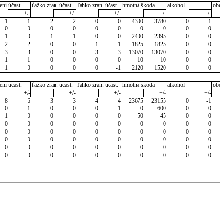
ení účast.
ťažko zran. účast.
ľahko zran. účast.
hmotná škoda
alkohol
ob
+/-
+/-
+/-
+/-
+/-
1
-1
2
2
0
0
4300
3780
0
-1
0
0
0
0
0
0
0
0
0
0
1
0
1
1
0
0
2400
2395
0
0
2
2
0
0
1
1
1825
1825
0
0
3
3
0
0
3
3
13070
13070
0
0
1
1
0
0
0
0
10
10
0
0
1
0
0
0
0
-1
2120
1520
0
0
ení účast.
ťažko zran. účast.
ľahko zran. účast.
hmotná škoda
alkohol
ob
+/-
+/-
+/-
+/-
+/-
8
6
3
3
4
4
23675
23155
0
-1
0
-1
0
0
0
-1
0
-600
0
0
1
0
0
0
0
0
50
45
0
0
0
0
0
0
0
0
0
0
0
0
0
0
0
0
0
0
0
0
0
0
0
0
0
0
0
0
0
0
0
0
0
0
0
0
0
0
0
0
0
0
0
0
0
0
0
0
0
0
0
0