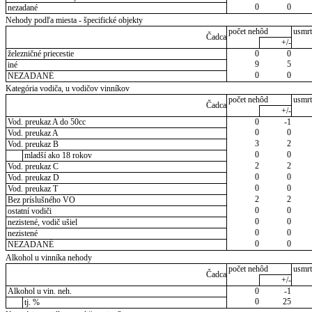
0
0
nezadané
Nehody podľa miesta - špecifické objekty
počet nehôd
usmrt
Čadca
+/-
železničné priecestie
0
0
9
5
iné
0
0
NEZADANÉ
Kategória vodiča, u vodičov vinníkov
počet nehôd
usmrt
Čadca
+/-
Vod. preukaz A do 50cc
0
-1
0
0
Vod. preukaz A
3
2
Vod. preukaz B
0
0
mladší ako 18 rokov
2
2
Vod. preukaz C
0
0
Vod. preukaz D
0
0
Vod. preukaz T
2
2
Bez príslušného VO
0
0
ostatní vodiči
0
0
nezistené, vodič ušiel
0
0
nezistené
0
0
NEZADANÉ
Alkohol u vinníka nehody
počet nehôd
usmrt
Čadca
+/-
Alkohol u vin. neh.
0
-1
0
25
tj. %