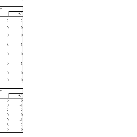
ec
+/-
2
2
0
0
0
0
3
1
0
0
0
-1
0
0
0
0
"
ec
+/-
0
0
0
-1
2
2
0
0
0
-1
3
2
0
0