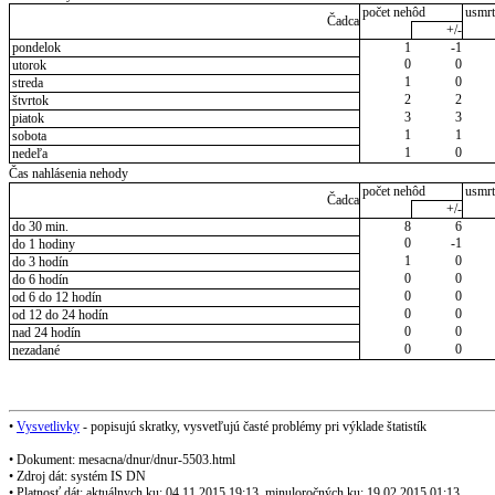
počet nehôd
usmrt
Čadca
+/-
pondelok
1
-1
0
0
utorok
1
0
streda
2
2
štvrtok
3
3
piatok
1
1
sobota
1
0
nedeľa
Čas nahlásenia nehody
počet nehôd
usmrt
Čadca
+/-
do 30 min.
8
6
0
-1
do 1 hodiny
1
0
do 3 hodín
0
0
do 6 hodín
0
0
od 6 do 12 hodín
0
0
od 12 do 24 hodín
0
0
nad 24 hodín
0
0
nezadané
•
Vysvetlivky
- popisujú skratky, vysvetľujú časté problémy pri výklade štatistík
• Dokument: mesacna/dnur/dnur-5503.html
• Zdroj dát: systém IS DN
• Platnosť dát: aktuálnych ku: 04.11.2015 19:13, minuloročných ku: 19.02.2015 01:13