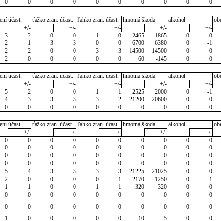
0
0
0
0
0
0
0
0
0
0
ení účast.
ťažko zran. účast.
ľahko zran. účast.
hmotná škoda
alkohol
ob
+/-
+/-
+/-
+/-
+/-
3
2
0
0
1
0
2465
1865
0
0
2
1
3
3
0
0
6700
6380
0
-1
2
2
0
0
3
3
14500
14500
0
0
2
0
0
0
0
0
60
-145
0
0
ení účast.
ťažko zran. účast.
ľahko zran. účast.
hmotná škoda
alkohol
ob
+/-
+/-
+/-
+/-
+/-
5
2
0
0
1
1
2525
2000
0
-1
4
3
3
3
3
2
21200
20600
0
0
0
0
0
0
0
0
0
0
0
0
ení účast.
ťažko zran. účast.
ľahko zran. účast.
hmotná škoda
alkohol
ob
+/-
+/-
+/-
+/-
+/-
0
0
0
0
0
0
0
0
0
0
0
0
0
0
0
0
0
0
0
0
0
0
0
0
0
0
0
0
0
0
0
0
0
0
0
0
0
0
0
0
5
4
3
3
3
3
21225
21025
0
0
2
0
0
0
0
-1
2170
1250
0
-1
1
1
0
0
1
1
320
320
0
0
0
0
0
0
0
0
0
0
0
0
0
0
0
0
0
0
0
0
0
0
1
0
0
0
0
0
10
5
0
0