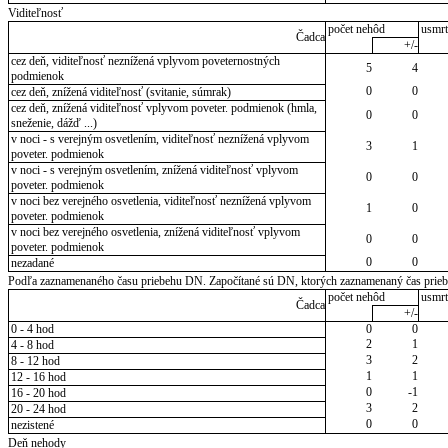
Viditeľnosť
počet nehôd
usmrt
Čadca
+/-
cez deň, viditeľnosť neznížená vplyvom poveternostných
5
4
podmienok
0
0
cez deň, znížená viditeľnosť (svitanie, súmrak)
cez deň, znížená viditeľnosť vplyvom poveter. podmienok (hmla,
0
0
sneženie, dážď ...)
v noci - s verejným osvetlením, viditeľnosť neznížená vplyvom
3
1
poveter. podmienok
v noci - s verejným osvetlením, znížená viditeľnosť vplyvom
0
0
poveter. podmienok
v noci bez verejného osvetlenia, viditeľnosť neznížená vplyvom
1
0
poveter. podmienok
v noci bez verejného osvetlenia, znížená viditeľnosť vplyvom
0
0
poveter. podmienok
0
0
nezadané
Podľa zaznamenaného času priebehu DN. Započítané sú DN, ktorých zaznamenaný čas priebeh
počet nehôd
usmrt
Čadca
+/-
0 - 4 hod
0
0
2
1
4 - 8 hod
3
2
8 - 12 hod
1
1
12 - 16 hod
0
-1
16 - 20 hod
3
2
20 - 24 hod
0
0
nezistené
Deň nehody