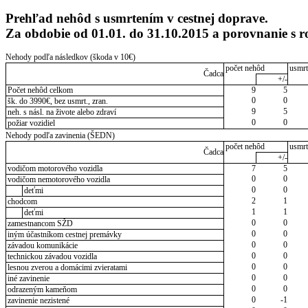
Prehľad nehôd s usmrtením v cestnej doprave.
Za obdobie od 01.01. do 31.10.2015 a porovnanie 
Nehody podľa následkov (škoda v 10€)
počet nehôd
usmrt
Čadca
+/-
Počet nehôd celkom
9
5
0
0
šk. do 3990€, bez usmrt., zran.
9
5
neh. s násl. na živote alebo zdraví
0
0
požiar vozidiel
Nehody podľa zavinenia (ŠEDN)
počet nehôd
usmrt
Čadca
+/-
vodičom motorového vozidla
7
5
0
0
vodičom nemotorového vozidla
0
0
deťmi
2
1
chodcom
1
1
deťmi
0
0
zamestnancom SŽD
0
0
iným účastníkom cestnej premávky
0
0
závadou komunikácie
0
0
technickou závadou vozidla
0
0
lesnou zverou a domácimi zvieratami
0
0
iné zavinenie
0
0
odrazeným kameňom
0
-1
zavinenie nezistené