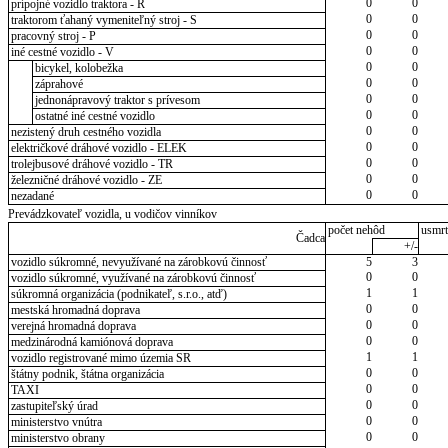
0
0
prípojné vozidlo traktora - R
0
0
traktorom ťahaný vymeniteľný stroj - S
0
0
pracovný stroj - P
0
0
iné cestné vozidlo - V
0
0
bicykel, kolobežka
0
0
záprahové
0
0
jednonápravový traktor s prívesom
0
0
ostatné iné cestné vozidlo
0
0
nezistený druh cestného vozidla
0
0
električkové dráhové vozidlo - ELEK
0
0
trolejbusové dráhové vozidlo - TR
0
0
železničné dráhové vozidlo - ZE
0
0
nezadané
Prevádzkovateľ vozidla, u vodičov vinníkov
počet nehôd
usmrt
Čadca
+/-
vozidlo súkromné, nevyužívané na zárobkovú činnosť
5
3
0
0
vozidlo súkromné, využívané na zárobkovú činnosť
1
1
súkromná organizácia (podnikateľ, s.r.o., atď)
0
0
mestská hromadná doprava
0
0
verejná hromadná doprava
0
0
medzinárodná kamiónová doprava
1
1
vozidlo registrované mimo územia SR
0
0
štátny podnik, štátna organizácia
0
0
TAXI
0
0
zastupiteľský úrad
0
0
ministerstvo vnútra
0
0
ministerstvo obrany