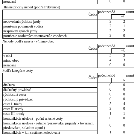
0
0
nezadané
Hlavné príčiny nehôd (podľa frekvencie)
počet nehôd
usmrt
Čadca
+/-
nedovolená rýchlosť jazdy
3
2
2
1
porušenie povinnosti vodiča
2
2
nesprávny spôsob jazdy
2
0
porušenie osobitných ustanovení o chodcoch
Nehody podľa miesta - v/mimo obec
počet nehôd
usmrt
Čadca
+/-
v obci
5
2
4
3
mimo obec
0
0
nezadané
Podľa kategórie cesty
počet nehôd
usmrt
Čadca
+/-
diaľnica
0
0
0
0
diaľničný privádzač
0
0
rýchlostná cesta
0
0
rýchlostný privádzač
5
4
cesta I. triedy
2
0
cesta II. triedy
1
1
cesta III. triedy
0
0
komunikácia účelová - poľné a lesné cesty
komunikácia účelová - ostatné (parkoviská, príjazdy k továrňam,
0
0
pieskovňam, skladom a pod.)
1
0
komunikácia v km systéme nesledovaná