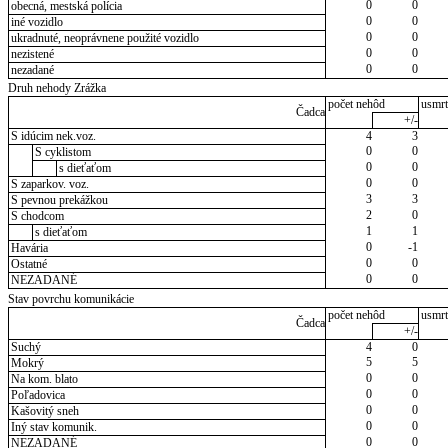
0
0
obecná, mestská polícia
0
0
iné vozidlo
0
0
ukradnuté, neoprávnene použité vozidlo
0
0
nezistené
0
0
nezadané
Druh nehody Zrážka
počet nehôd
usmrt
Čadca
+/-
S idúcim nek.voz.
4
3
0
0
S cyklistom
0
0
s dieťaťom
0
0
S zaparkov. voz.
3
3
S pevnou prekážkou
2
0
S chodcom
1
1
s dieťaťom
0
-1
Havária
0
0
Ostatné
0
0
NEZADANÉ
Stav povrchu komunikácie
počet nehôd
usmrt
Čadca
+/-
Suchý
4
0
5
5
Mokrý
0
0
Na kom. blato
0
0
Poľadovica
0
0
Kašovitý sneh
0
0
Iný stav komunik.
0
0
NEZADANÉ