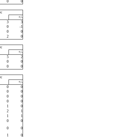
0
0
ec
+/-
3
3
0
-1
0
0
2
0
ec
+/-
5
2
0
0
0
0
ec
+/-
0
0
0
0
0
0
0
0
1
0
2
1
1
1
0
0
0
0
1
0