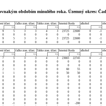
s rovnakým obdobím minulého roka. Územný okres: Ča
ení účast.
ťažko zran. účast.
ľahko zran. účast.
hmotná škoda
alkohol
ob
+/-
+/-
+/-
+/-
+/-
9
5
3
3
4
3
23725
22600
0
-1
0
0
0
0
0
0
0
0
0
0
9
5
3
3
4
3
23725
22600
0
-1
0
0
0
0
0
0
0
0
0
0
ení účast.
ťažko zran. účast.
ľahko zran. účast.
hmotná škoda
alkohol
ob
+/-
+/-
+/-
+/-
+/-
7
5
3
3
4
3
23665
22745
0
-1
0
0
0
0
0
0
0
0
0
0
0
0
0
0
0
0
0
0
0
0
2
1
0
0
0
0
60
55
0
0
1
1
0
0
0
0
50
50
0
0
0
0
0
0
0
0
0
0
0
0
0
0
0
0
0
0
0
0
0
0
0
0
0
0
0
0
0
0
0
0
0
0
0
0
0
0
0
0
0
0
0
0
0
0
0
0
0
0
0
0
0
0
0
0
0
0
0
0
0
0
0
0
0
0
0
0
0
0
0
0
0
-1
0
0
0
0
0
-200
0
0