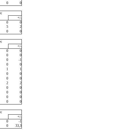
0
0
ec
+/-
0
0
5
2
0
0
ec
+/-
0
0
0
0
0
-1
0
0
1
1
0
0
0
0
2
2
0
0
0
0
0
0
0
0
ec
+/-
0
-1
0
33,3