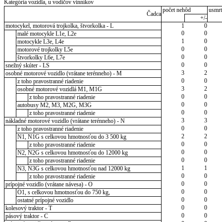
Kategória vozidla, u vodičov vinníkov
počet nehôd
usmrt
Čadca
+/-
motocykel, motorová trojkolka, štvorkolka - L
1
0
0
0
malé motocykle L1e, L2e
1
0
motocykle L3e, L4e
0
0
motorové trojkolky L5e
0
0
štvorkolky L6e, L7e
0
0
snežný skúter - LS
3
2
osobné motorové vozidlo (vrátane terénneho) - M
0
0
z toho pravostranné riadenie
3
2
osobné motorové vozidlá M1, M1G
0
0
z toho pravostranné riadenie
0
0
autobusy M2, M3, M2G, M3G
0
0
z toho pravostranné riadenie
3
3
nákladné motorové vozidlo (vrátane terénneho) - N
0
0
z toho pravostranné riadenie
2
2
N1, N1G s celkovou hmotnosťou do 3 500 kg
0
0
z toho pravostranné riadenie
0
0
N2, N2G s celkovou hmotnosťou do 12000 kg
0
0
z toho pravostranné riadenie
1
1
N3, N3G s celkovou hmotnosťou nad 12000 kg
0
0
z toho pravostranné riadenie
0
0
prípojné vozidlo (vrátane návesa) - O
0
0
O1, s celkovou hmotnosťou do 750 kg,
0
0
ostatné prípojné vozidlo
0
0
kolesový traktor - T
0
0
pásový traktor - C