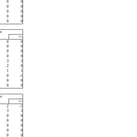
0
0
0
0
0
0
0
0
0
0
ec
+/-
0
0
0
0
0
0
0
0
3
3
2
0
1
1
0
-1
0
0
0
0
ec
+/-
2
-1
3
3
0
0
0
0
0
0
0
0
0
0