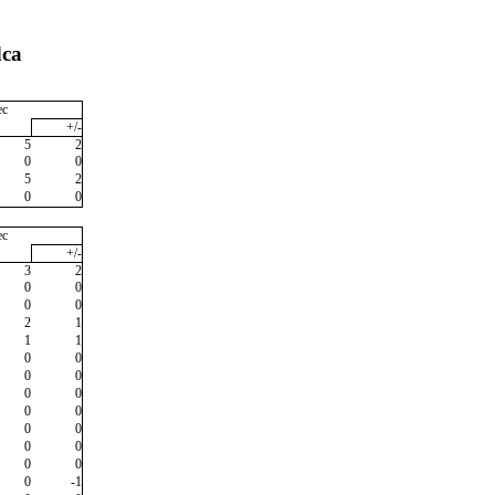
dca
ec
+/-
5
2
0
0
5
2
0
0
ec
+/-
3
2
0
0
0
0
2
1
1
1
0
0
0
0
0
0
0
0
0
0
0
0
0
0
0
-1