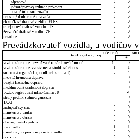
0
0
záprahové
0
0
jednonápravový traktor s prívesom
0
0
ostatné iné cestné vozidlo
0
0
nezistený druh cestného vozidla
0
0
električkové dráhové vozidlo - ELEK
0
0
trolejbusové dráhové vozidlo - TR
0
0
železničné dráhové vozidlo - ZE
0
0
nezadané
Prevádzkovateľ vozidla, u vodičov 
počet nehôd
usmrt
Banskobystrický kraj
+/-
vozidlo súkromné, nevyužívané na zárobkovú činnosť
15
0
1
1
vozidlo súkromné, využívané na zárobkovú činnosť
5
4
súkromná organizácia (podnikateľ, s.r.o., atď)
0
0
mestská hromadná doprava
0
0
verejná hromadná doprava
0
0
medzinárodná kamiónová doprava
0
-1
vozidlo registrované mimo územia SR
0
0
štátny podnik, štátna organizácia
0
0
TAXI
0
0
zastupiteľský úrad
0
0
ministerstvo vnútra
0
0
ministerstvo obrany
0
0
obecná, mestská polícia
1
1
iné vozidlo
0
0
ukradnuté, neoprávnene použité vozidlo
0
0
nezistené