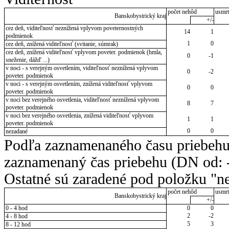
počet nehôd
usmrt
Banskobystrický kraj
+/-
cez deň, viditeľnosť neznížená vplyvom poveternostných
14
1
podmienok
1
0
cez deň, znížená viditeľnosť (svitanie, súmrak)
cez deň, znížená viditeľnosť vplyvom poveter. podmienok (hmla,
0
-1
sneženie, dážď ...)
v noci - s verejným osvetlením, viditeľnosť neznížená vplyvom
0
-2
poveter. podmienok
v noci - s verejným osvetlením, znížená viditeľnosť vplyvom
0
0
poveter. podmienok
v noci bez verejného osvetlenia, viditeľnosť neznížená vplyvom
8
7
poveter. podmienok
v noci bez verejného osvetlenia, znížená viditeľnosť vplyvom
1
1
poveter. podmienok
0
0
nezadané
Podľa zaznamenaného času priebehu
zaznamenaný čas priebehu (DN od: -
Ostatné sú zaradené pod položku "ne
počet nehôd
usmrt
Banskobystrický kraj
+/-
0 - 4 hod
0
0
2
-2
4 - 8 hod
5
3
8 - 12 hod