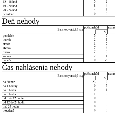
5
-2
12 - 16 hod
8
4
16 - 20 hod
4
3
20 - 24 hod
0
0
nezistené
Deň nehody
počet nehôd
usmrt
Banskobystrický kraj
+/-
pondelok
5
5
2
1
utorok
1
0
streda
7
4
štvrtok
7
0
piatok
2
1
sobota
0
-5
nedeľa
Čas nahlásenia nehody
počet nehôd
usmrt
Banskobystrický kraj
+/-
do 30 min.
23
12
0
-5
do 1 hodiny
0
-1
do 3 hodín
1
0
do 6 hodín
0
0
od 6 do 12 hodín
0
0
od 12 do 24 hodín
0
0
nad 24 hodín
0
0
nezadané