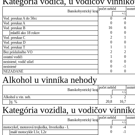
Kategória vodiča, u vodičov vinník
počet nehôd
usmrt
Banskobystrický kraj
+/-
Vod. preukaz A do 50cc
0
-4
0
0
Vod. preukaz A
16
6
Vod. preukaz B
0
0
mladší ako 18 rokov
2
1
Vod. preukaz C
0
0
Vod. preukaz D
1
1
Vod. preukaz T
2
2
Bez príslušného VO
1
0
ostatní vodiči
0
0
nezistené, vodič ušiel
0
-1
nezistené
0
0
NEZADANÉ
Alkohol u vinníka nehody
počet nehôd
usmrt
Banskobystrický kraj
+/-
Alkohol u vin. neh.
5
2
20,8
16,7
tj. %
Kategória vozidla, u vodičov vinník
počet nehôd
usmrt
Banskobystrický kraj
+/-
motocykel, motorová trojkolka, štvorkolka - L
0
-4
0
-1
malé motocykle L1e, L2e