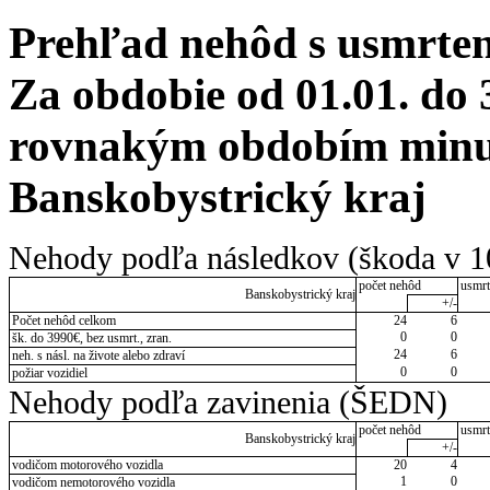
Prehľad nehôd s usmrten
Za obdobie od 01.01. do 
rovnakým obdobím minul
Banskobystrický kraj
Nehody podľa následkov (škoda v 1
počet nehôd
usmrt
Banskobystrický kraj
+/-
Počet nehôd celkom
24
6
0
0
šk. do 3990€, bez usmrt., zran.
24
6
neh. s násl. na živote alebo zdraví
0
0
požiar vozidiel
Nehody podľa zavinenia (ŠEDN)
počet nehôd
usmrt
Banskobystrický kraj
+/-
vodičom motorového vozidla
20
4
1
0
vodičom nemotorového vozidla