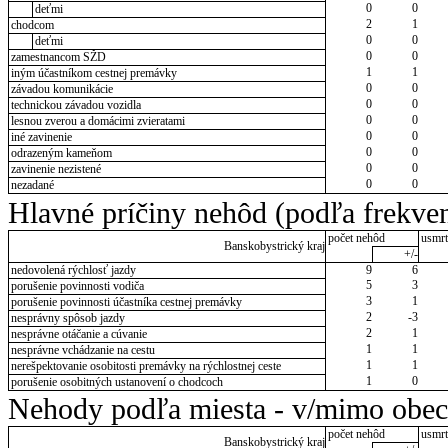
0
0
deťmi
2
1
chodcom
0
0
deťmi
0
0
zamestnancom SŽD
1
1
iným účastníkom cestnej premávky
0
0
závadou komunikácie
0
0
technickou závadou vozidla
0
0
lesnou zverou a domácimi zvieratami
0
0
iné zavinenie
0
0
odrazeným kameňom
0
0
zavinenie nezistené
0
0
nezadané
Hlavné príčiny nehôd (podľa frekven
počet nehôd
usmrt
Banskobystrický kraj
+/-
nedovolená rýchlosť jazdy
9
6
5
3
porušenie povinnosti vodiča
3
1
porušenie povinnosti účastníka cestnej premávky
2
-3
nesprávny spôsob jazdy
2
1
nesprávne otáčanie a cúvanie
1
1
nesprávne vchádzanie na cestu
1
1
nerešpektovanie osobitosti premávky na rýchlostnej ceste
1
0
porušenie osobitných ustanovení o chodcoch
Nehody podľa miesta - v/mimo obec
počet nehôd
usmrt
Banskobystrický kraj