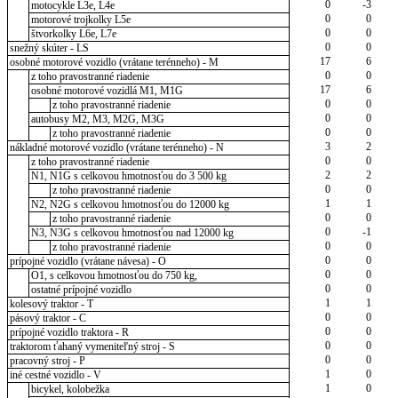
0
-3
motocykle L3e, L4e
0
0
motorové trojkolky L5e
0
0
štvorkolky L6e, L7e
0
0
snežný skúter - LS
17
6
osobné motorové vozidlo (vrátane terénneho) - M
0
0
z toho pravostranné riadenie
17
6
osobné motorové vozidlá M1, M1G
0
0
z toho pravostranné riadenie
0
0
autobusy M2, M3, M2G, M3G
0
0
z toho pravostranné riadenie
3
2
nákladné motorové vozidlo (vrátane terénneho) - N
0
0
z toho pravostranné riadenie
2
2
N1, N1G s celkovou hmotnosťou do 3 500 kg
0
0
z toho pravostranné riadenie
1
1
N2, N2G s celkovou hmotnosťou do 12000 kg
0
0
z toho pravostranné riadenie
0
-1
N3, N3G s celkovou hmotnosťou nad 12000 kg
0
0
z toho pravostranné riadenie
0
0
prípojné vozidlo (vrátane návesa) - O
0
0
O1, s celkovou hmotnosťou do 750 kg,
0
0
ostatné prípojné vozidlo
1
1
kolesový traktor - T
0
0
pásový traktor - C
0
0
prípojné vozidlo traktora - R
0
0
traktorom ťahaný vymeniteľný stroj - S
0
0
pracovný stroj - P
1
0
iné cestné vozidlo - V
1
0
bicykel, kolobežka