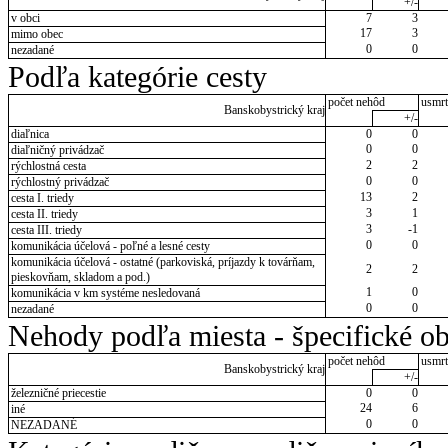
+/-
v obci
7
3
17
3
mimo obec
0
0
nezadané
Podľa kategórie cesty
počet nehôd
usmrt
Banskobystrický kraj
+/-
diaľnica
0
0
0
0
diaľničný privádzač
2
2
rýchlostná cesta
0
0
rýchlostný privádzač
13
2
cesta I. triedy
3
1
cesta II. triedy
3
-1
cesta III. triedy
0
0
komunikácia účelová - poľné a lesné cesty
komunikácia účelová - ostatné (parkoviská, príjazdy k továrňam,
2
2
pieskovňam, skladom a pod.)
1
0
komunikácia v km systéme nesledovaná
0
0
nezadané
Nehody podľa miesta - špecifické ob
počet nehôd
usmrt
Banskobystrický kraj
+/-
železničné priecestie
0
0
24
6
iné
0
0
NEZADANÉ