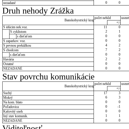
0
0
nezadané
Druh nehody Zrážka
počet nehôd
usmrt
Banskobystrický kraj
+/-
S idúcim nek.voz.
11
0
2
1
S cyklistom
0
0
s dieťaťom
0
0
S zaparkov. voz.
4
2
S pevnou prekážkou
7
2
S chodcom
0
0
s dieťaťom
2
2
Havária
0
0
Ostatné
0
0
NEZADANÉ
Stav povrchu komunikácie
počet nehôd
usmrt
Banskobystrický kraj
+/-
Suchý
17
3
6
3
Mokrý
0
0
Na kom. blato
0
-1
Poľadovica
0
0
Kašovitý sneh
1
1
Iný stav komunik.
0
0
NEZADANÉ
Viditeľnosť