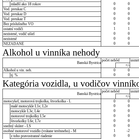
0
0
mladší ako 18 rokov
0
0
Vod. preukaz C
0
0
Vod. preukaz D
0
0
Vod. preukaz T
0
0
Bez príslušného VO
1
1
ostatní vodiči
0
0
nezistené, vodič ušiel
0
0
nezistené
0
0
NEZADANÉ
Alkohol u vinníka nehody
počet nehôd
usmrt
Banská Bystrica
+/-
Alkohol u vin. neh.
0
0
0
0
tj. %
Kategória vozidla, u vodičov vinník
počet nehôd
usmrt
Banská Bystrica
+/-
motocykel, motorová trojkolka, štvorkolka - L
0
0
0
0
malé motocykle L1e, L2e
0
0
motocykle L3e, L4e
0
0
motorové trojkolky L5e
0
0
štvorkolky L6e, L7e
0
0
snežný skúter - LS
1
-2
osobné motorové vozidlo (vrátane terénneho) - M
0
0
z toho pravostranné riadenie