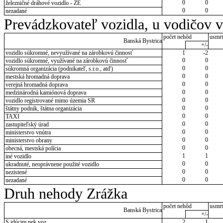
0
0
železničné dráhové vozidlo - ZE
0
0
nezadané
Prevádzkovateľ vozidla, u vodičov 
počet nehôd
usmrt
Banská Bystrica
+/-
vozidlo súkromné, nevyužívané na zárobkovú činnosť
1
-2
0
0
vozidlo súkromné, využívané na zárobkovú činnosť
0
0
súkromná organizácia (podnikateľ, s.r.o., atď)
0
0
mestská hromadná doprava
0
0
verejná hromadná doprava
0
0
medzinárodná kamiónová doprava
0
0
vozidlo registrované mimo územia SR
0
0
štátny podnik, štátna organizácia
0
0
TAXI
0
0
zastupiteľský úrad
0
0
ministerstvo vnútra
0
0
ministerstvo obrany
0
0
obecná, mestská polícia
1
1
iné vozidlo
0
0
ukradnuté, neoprávnene použité vozidlo
0
0
nezistené
0
0
nezadané
Druh nehody Zrážka
počet nehôd
usmrt
Banská Bystrica
+/-
S idúcim nek.voz.
2
1