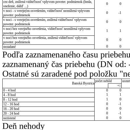
cez deň, znížená viditeľnosť vplyvom poveter. podmienok (hmla,
0
0
sneženie, dážď ...)
v noci - s verejným osvetlením, viditeľnosť neznížená vplyvom
0
-1
poveter. podmienok
v noci - s verejným osvetlením, znížená viditeľnosť vplyvom
0
0
poveter. podmienok
v noci bez verejného osvetlenia, viditeľnosť neznížená vplyvom
1
1
poveter. podmienok
v noci bez verejného osvetlenia, znížená viditeľnosť vplyvom
0
0
poveter. podmienok
0
0
nezadané
Podľa zaznamenaného času priebehu
zaznamenaný čas priebehu (DN od: -
Ostatné sú zaradené pod položku "ne
počet nehôd
usmrt
Banská Bystrica
+/-
0 - 4 hod
0
0
1
1
4 - 8 hod
1
0
8 - 12 hod
0
-1
12 - 16 hod
0
0
16 - 20 hod
0
-1
20 - 24 hod
0
0
nezistené
Deň nehody