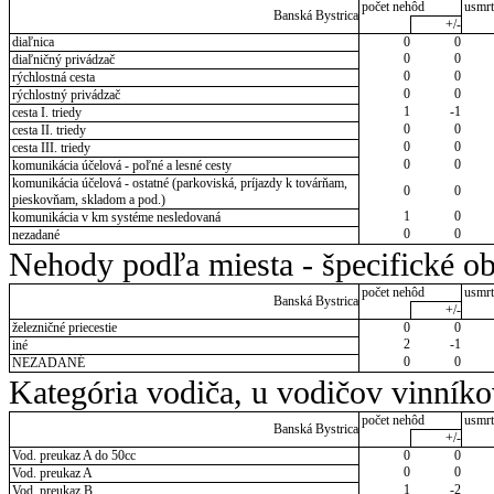
počet nehôd
usmrt
Banská Bystrica
+/-
diaľnica
0
0
0
0
diaľničný privádzač
0
0
rýchlostná cesta
0
0
rýchlostný privádzač
1
-1
cesta I. triedy
0
0
cesta II. triedy
0
0
cesta III. triedy
0
0
komunikácia účelová - poľné a lesné cesty
komunikácia účelová - ostatné (parkoviská, príjazdy k továrňam,
0
0
pieskovňam, skladom a pod.)
1
0
komunikácia v km systéme nesledovaná
0
0
nezadané
Nehody podľa miesta - špecifické ob
počet nehôd
usmrt
Banská Bystrica
+/-
železničné priecestie
0
0
2
-1
iné
0
0
NEZADANÉ
Kategória vodiča, u vodičov vinník
počet nehôd
usmrt
Banská Bystrica
+/-
Vod. preukaz A do 50cc
0
0
0
0
Vod. preukaz A
1
-2
Vod. preukaz B