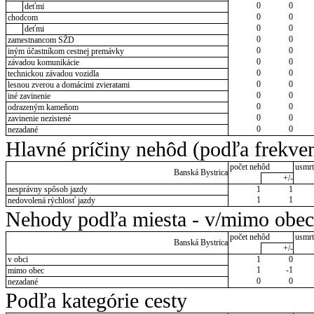
0
0
deťmi
0
0
chodcom
0
0
deťmi
0
0
zamestnancom SŽD
0
0
iným účastníkom cestnej premávky
0
0
závadou komunikácie
0
0
technickou závadou vozidla
0
0
lesnou zverou a domácimi zvieratami
0
0
iné zavinenie
0
0
odrazeným kameňom
0
0
zavinenie nezistené
0
0
nezadané
Hlavné príčiny nehôd (podľa frekven
počet nehôd
usmrt
Banská Bystrica
+/-
nesprávny spôsob jazdy
1
1
1
1
nedovolená rýchlosť jazdy
Nehody podľa miesta - v/mimo obec
počet nehôd
usmrt
Banská Bystrica
+/-
v obci
1
0
1
-1
mimo obec
0
0
nezadané
Podľa kategórie cesty