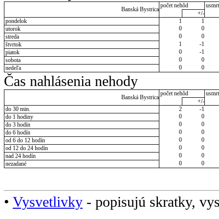
počet nehôd
usmrt
Banská Bystrica
+/-
pondelok
1
1
0
0
utorok
0
0
streda
1
-1
štvrtok
0
-1
piatok
0
0
sobota
0
0
nedeľa
Čas nahlásenia nehody
počet nehôd
usmrt
Banská Bystrica
+/-
do 30 min.
2
-1
0
0
do 1 hodiny
0
0
do 3 hodín
0
0
do 6 hodín
0
0
od 6 do 12 hodín
0
0
od 12 do 24 hodín
0
0
nad 24 hodín
0
0
nezadané
•
Vysvetlivky
- popisujú skratky, vys