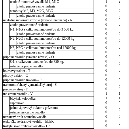
1
-2
osobné motorové vozidlá M1, M1G
0
0
z toho pravostranné riadenie
0
0
autobusy M2, M3, M2G, M3G
0
0
z toho pravostranné riadenie
0
0
nákladné motorové vozidlo (vrátane terénneho) - N
0
0
z toho pravostranné riadenie
0
0
N1, N1G s celkovou hmotnosťou do 3 500 kg
0
0
z toho pravostranné riadenie
0
0
N2, N2G s celkovou hmotnosťou do 12000 kg
0
0
z toho pravostranné riadenie
0
0
N3, N3G s celkovou hmotnosťou nad 12000 kg
0
0
z toho pravostranné riadenie
0
0
prípojné vozidlo (vrátane návesa) - O
0
0
O1, s celkovou hmotnosťou do 750 kg,
0
0
ostatné prípojné vozidlo
0
0
kolesový traktor - T
0
0
pásový traktor - C
0
0
prípojné vozidlo traktora - R
0
0
traktorom ťahaný vymeniteľný stroj - S
0
0
pracovný stroj - P
1
1
iné cestné vozidlo - V
1
1
bicykel, kolobežka
0
0
záprahové
0
0
jednonápravový traktor s prívesom
0
0
ostatné iné cestné vozidlo
0
0
nezistený druh cestného vozidla
0
0
električkové dráhové vozidlo - ELEK
0
0
trolejbusové dráhové vozidlo - TR