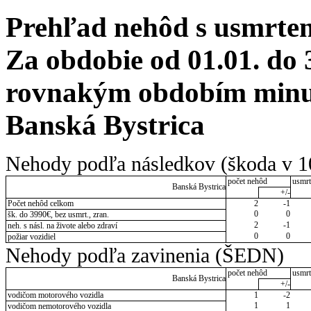
Prehľad nehôd s usmrten
Za obdobie od 01.01. do 
rovnakým obdobím minul
Banská Bystrica
Nehody podľa následkov (škoda v 1
počet nehôd
usmrt
Banská Bystrica
+/-
Počet nehôd celkom
2
-1
0
0
šk. do 3990€, bez usmrt., zran.
2
-1
neh. s násl. na živote alebo zdraví
0
0
požiar vozidiel
Nehody podľa zavinenia (ŠEDN)
počet nehôd
usmrt
Banská Bystrica
+/-
vodičom motorového vozidla
1
-2
1
1
vodičom nemotorového vozidla