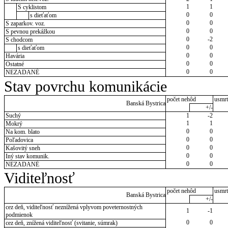
1
1
S cyklistom
0
0
s dieťaťom
0
0
S zaparkov. voz.
0
0
S pevnou prekážkou
0
-2
S chodcom
0
0
s dieťaťom
0
0
Havária
0
0
Ostatné
0
0
NEZADANÉ
Stav povrchu komunikácie
počet nehôd
usmrt
Banská Bystrica
+/-
Suchý
1
-2
1
1
Mokrý
0
0
Na kom. blato
0
0
Poľadovica
0
0
Kašovitý sneh
0
0
Iný stav komunik.
0
0
NEZADANÉ
Viditeľnosť
počet nehôd
usmrt
Banská Bystrica
+/-
cez deň, viditeľnosť neznížená vplyvom poveternostných
1
-1
podmienok
0
0
cez deň, znížená viditeľnosť (svitanie, súmrak)