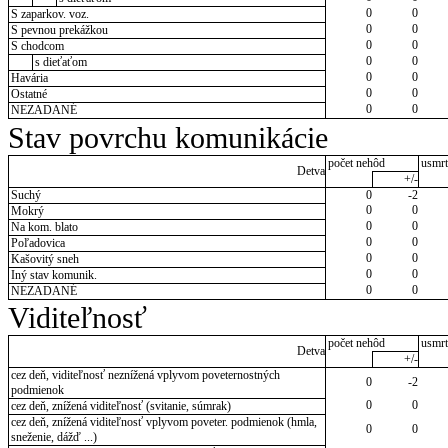
0
0
S zaparkov. voz.
0
0
S pevnou prekážkou
0
0
S chodcom
0
0
s dieťaťom
0
0
Havária
0
0
Ostatné
0
0
NEZADANÉ
Stav povrchu komunikácie
počet nehôd
usmrt
Detva
+/-
Suchý
0
-2
0
0
Mokrý
0
0
Na kom. blato
0
0
Poľadovica
0
0
Kašovitý sneh
0
0
Iný stav komunik.
0
0
NEZADANÉ
Viditeľnosť
počet nehôd
usmrt
Detva
+/-
cez deň, viditeľnosť neznížená vplyvom poveternostných
0
-2
podmienok
0
0
cez deň, znížená viditeľnosť (svitanie, súmrak)
cez deň, znížená viditeľnosť vplyvom poveter. podmienok (hmla,
0
0
sneženie, dážď ...)