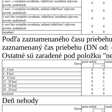
v noci - s verejným osvetlením, viditeľnosť neznížená vplyvom
0
0
poveter. podmienok
v noci - s verejným osvetlením, znížená viditeľnosť vplyvom
0
0
poveter. podmienok
v noci bez verejného osvetlenia, viditeľnosť neznížená vplyvom
0
0
poveter. podmienok
v noci bez verejného osvetlenia, znížená viditeľnosť vplyvom
0
0
poveter. podmienok
0
0
nezadané
Podľa zaznamenaného času priebehu
zaznamenaný čas priebehu (DN od: -
Ostatné sú zaradené pod položku "ne
počet nehôd
usmrt
Detva
+/-
0 - 4 hod
0
0
0
0
4 - 8 hod
0
0
8 - 12 hod
0
-1
12 - 16 hod
0
-1
16 - 20 hod
0
0
20 - 24 hod
0
0
nezistené
Deň nehody
počet nehôd
usmrt
Detva
+/-