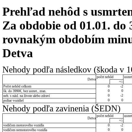
Prehľad nehôd s usmrten
Za obdobie od 01.01. do 
rovnakým obdobím minul
Detva
Nehody podľa následkov (škoda v 1
počet nehôd
usmrt
Detva
+/-
Počet nehôd celkom
0
-2
0
0
šk. do 3990€, bez usmrt., zran.
0
-2
neh. s násl. na živote alebo zdraví
0
0
požiar vozidiel
Nehody podľa zavinenia (ŠEDN)
počet nehôd
usmrt
Detva
+/-
vodičom motorového vozidla
0
-2
0
0
vodičom nemotorového vozidla