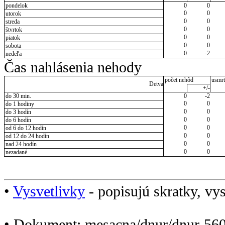
pondelok
0
0
0
0
utorok
0
0
streda
0
0
štvrtok
0
0
piatok
0
0
sobota
0
-2
nedeľa
Čas nahlásenia nehody
počet nehôd
usmrt
Detva
+/-
do 30 min.
0
-2
0
0
do 1 hodiny
0
0
do 3 hodín
0
0
do 6 hodín
0
0
od 6 do 12 hodín
0
0
od 12 do 24 hodín
0
0
nad 24 hodín
0
0
nezadané
•
Vysvetlivky
- popisujú skratky, vys
• Dokument: mesacna/dnur/dnur-560