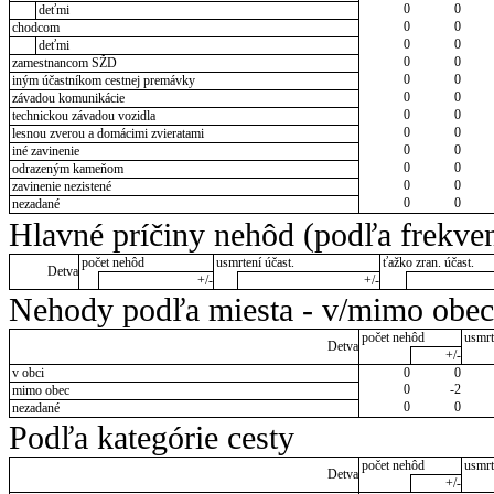
0
0
deťmi
0
0
chodcom
0
0
deťmi
0
0
zamestnancom SŽD
0
0
iným účastníkom cestnej premávky
0
0
závadou komunikácie
0
0
technickou závadou vozidla
0
0
lesnou zverou a domácimi zvieratami
0
0
iné zavinenie
0
0
odrazeným kameňom
0
0
zavinenie nezistené
0
0
nezadané
Hlavné príčiny nehôd (podľa frekven
počet nehôd
usmrtení účast.
ťažko zran. účast.
Detva
+/-
+/-
Nehody podľa miesta - v/mimo obec
počet nehôd
usmrt
Detva
+/-
v obci
0
0
0
-2
mimo obec
0
0
nezadané
Podľa kategórie cesty
počet nehôd
usmrt
Detva
+/-