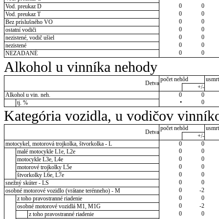
0
0
Vod. preukaz D
0
0
Vod. preukaz T
0
0
Bez príslušného VO
0
0
ostatní vodiči
0
0
nezistené, vodič ušiel
0
0
nezistené
0
0
NEZADANÉ
Alkohol u vinníka nehody
počet nehôd
usmrt
Detva
+/-
Alkohol u vin. neh.
0
0
•
0
tj. %
Kategória vozidla, u vodičov vinník
počet nehôd
usmrt
Detva
+/-
motocykel, motorová trojkolka, štvorkolka - L
0
0
0
0
malé motocykle L1e, L2e
0
0
motocykle L3e, L4e
0
0
motorové trojkolky L5e
0
0
štvorkolky L6e, L7e
0
0
snežný skúter - LS
0
-2
osobné motorové vozidlo (vrátane terénneho) - M
0
0
z toho pravostranné riadenie
0
-2
osobné motorové vozidlá M1, M1G
0
0
z toho pravostranné riadenie