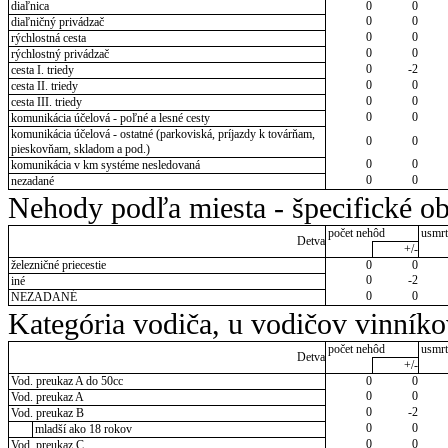
diaľnica
0
0
0
0
diaľničný privádzač
0
0
rýchlostná cesta
0
0
rýchlostný privádzač
0
-2
cesta I. triedy
0
0
cesta II. triedy
0
0
cesta III. triedy
0
0
komunikácia účelová - poľné a lesné cesty
komunikácia účelová - ostatné (parkoviská, príjazdy k továrňam,
0
0
pieskovňam, skladom a pod.)
0
0
komunikácia v km systéme nesledovaná
0
0
nezadané
Nehody podľa miesta - špecifické ob
počet nehôd
usmrt
Detva
+/-
železničné priecestie
0
0
0
-2
iné
0
0
NEZADANÉ
Kategória vodiča, u vodičov vinník
počet nehôd
usmrt
Detva
+/-
Vod. preukaz A do 50cc
0
0
0
0
Vod. preukaz A
0
-2
Vod. preukaz B
0
0
mladší ako 18 rokov
0
0
Vod. preukaz C