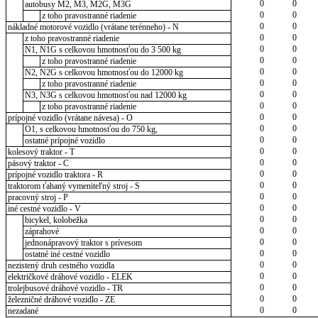
0
0
autobusy M2, M3, M2G, M3G
0
0
z toho pravostranné riadenie
0
0
nákladné motorové vozidlo (vrátane terénneho) - N
0
0
z toho pravostranné riadenie
0
0
N1, N1G s celkovou hmotnosťou do 3 500 kg
0
0
z toho pravostranné riadenie
0
0
N2, N2G s celkovou hmotnosťou do 12000 kg
0
0
z toho pravostranné riadenie
0
0
N3, N3G s celkovou hmotnosťou nad 12000 kg
0
0
z toho pravostranné riadenie
0
0
prípojné vozidlo (vrátane návesa) - O
0
0
O1, s celkovou hmotnosťou do 750 kg,
0
0
ostatné prípojné vozidlo
0
0
kolesový traktor - T
0
0
pásový traktor - C
0
0
prípojné vozidlo traktora - R
0
0
traktorom ťahaný vymeniteľný stroj - S
0
0
pracovný stroj - P
0
0
iné cestné vozidlo - V
0
0
bicykel, kolobežka
0
0
záprahové
0
0
jednonápravový traktor s prívesom
0
0
ostatné iné cestné vozidlo
0
0
nezistený druh cestného vozidla
0
0
električkové dráhové vozidlo - ELEK
0
0
trolejbusové dráhové vozidlo - TR
0
0
železničné dráhové vozidlo - ZE
0
0
nezadané