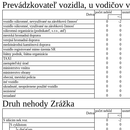
Prevádzkovateľ vozidla, u vodičov 
počet nehôd
usmrt
Detva
+/-
vozidlo súkromné, nevyužívané na zárobkovú činnosť
0
-2
0
0
vozidlo súkromné, využívané na zárobkovú činnosť
0
0
súkromná organizácia (podnikateľ, s.r.o., atď)
0
0
mestská hromadná doprava
0
0
verejná hromadná doprava
0
0
medzinárodná kamiónová doprava
0
0
vozidlo registrované mimo územia SR
0
0
štátny podnik, štátna organizácia
0
0
TAXI
0
0
zastupiteľský úrad
0
0
ministerstvo vnútra
0
0
ministerstvo obrany
0
0
obecná, mestská polícia
0
0
iné vozidlo
0
0
ukradnuté, neoprávnene použité vozidlo
0
0
nezistené
0
0
nezadané
Druh nehody Zrážka
počet nehôd
usmrt
Detva
+/-
S idúcim nek.voz.
0
-2
0
0
S cyklistom
0
0
s dieťaťom