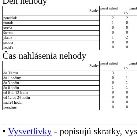
Deň nehody
počet nehôd
usmrt
Zvolen
+/-
pondelok
2
2
1
0
utorok
0
0
streda
0
0
štvrtok
1
-2
piatok
0
0
sobota
0
0
nedeľa
Čas nahlásenia nehody
počet nehôd
usmrt
Zvolen
+/-
do 30 min.
3
1
0
-1
do 1 hodiny
0
-1
do 3 hodín
1
1
do 6 hodín
0
0
od 6 do 12 hodín
0
0
od 12 do 24 hodín
0
0
nad 24 hodín
0
0
nezadané
•
Vysvetlivky
- popisujú skratky, vys