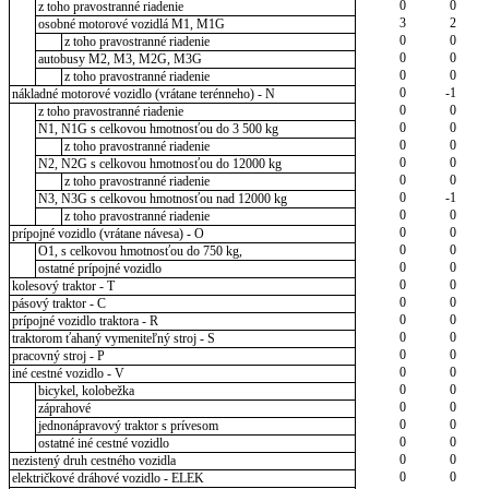
0
0
z toho pravostranné riadenie
3
2
osobné motorové vozidlá M1, M1G
0
0
z toho pravostranné riadenie
0
0
autobusy M2, M3, M2G, M3G
0
0
z toho pravostranné riadenie
0
-1
nákladné motorové vozidlo (vrátane terénneho) - N
0
0
z toho pravostranné riadenie
0
0
N1, N1G s celkovou hmotnosťou do 3 500 kg
0
0
z toho pravostranné riadenie
0
0
N2, N2G s celkovou hmotnosťou do 12000 kg
0
0
z toho pravostranné riadenie
0
-1
N3, N3G s celkovou hmotnosťou nad 12000 kg
0
0
z toho pravostranné riadenie
0
0
prípojné vozidlo (vrátane návesa) - O
0
0
O1, s celkovou hmotnosťou do 750 kg,
0
0
ostatné prípojné vozidlo
0
0
kolesový traktor - T
0
0
pásový traktor - C
0
0
prípojné vozidlo traktora - R
0
0
traktorom ťahaný vymeniteľný stroj - S
0
0
pracovný stroj - P
0
0
iné cestné vozidlo - V
0
0
bicykel, kolobežka
0
0
záprahové
0
0
jednonápravový traktor s prívesom
0
0
ostatné iné cestné vozidlo
0
0
nezistený druh cestného vozidla
0
0
električkové dráhové vozidlo - ELEK