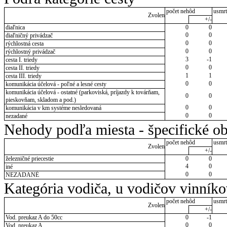
počet nehôd
usmrt
Zvolen
+/-
diaľnica
0
0
0
0
diaľničný privádzač
0
0
rýchlostná cesta
0
0
rýchlostný privádzač
3
-1
cesta I. triedy
0
0
cesta II. triedy
1
1
cesta III. triedy
0
0
komunikácia účelová - poľné a lesné cesty
komunikácia účelová - ostatné (parkoviská, príjazdy k továrňam,
0
0
pieskovňam, skladom a pod.)
0
0
komunikácia v km systéme nesledovaná
0
0
nezadané
Nehody podľa miesta - špecifické ob
počet nehôd
usmrt
Zvolen
+/-
železničné priecestie
0
0
4
0
iné
0
0
NEZADANÉ
Kategória vodiča, u vodičov vinník
počet nehôd
usmrt
Zvolen
+/-
Vod. preukaz A do 50cc
0
-1
0
0
Vod. preukaz A