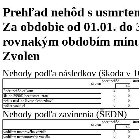
Prehľad nehôd s usmrten
Za obdobie od 01.01. do 
rovnakým obdobím minul
Zvolen
Nehody podľa následkov (škoda v 1
počet nehôd
usmrt
Zvolen
+/-
Počet nehôd celkom
4
0
0
0
šk. do 3990€, bez usmrt., zran.
4
0
neh. s násl. na živote alebo zdraví
0
0
požiar vozidiel
Nehody podľa zavinenia (ŠEDN)
počet nehôd
usmrt
Zvolen
+/-
vodičom motorového vozidla
3
0
0
0
vodičom nemotorového vozidla