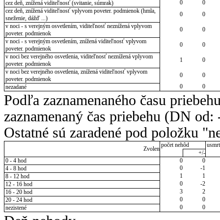
0
0
cez deň, znížená viditeľnosť (svitanie, súmrak)
cez deň, znížená viditeľnosť vplyvom poveter. podmienok (hmla,
0
0
sneženie, dážď ...)
v noci - s verejným osvetlením, viditeľnosť neznížená vplyvom
0
0
poveter. podmienok
v noci - s verejným osvetlením, znížená viditeľnosť vplyvom
0
0
poveter. podmienok
v noci bez verejného osvetlenia, viditeľnosť neznížená vplyvom
1
0
poveter. podmienok
v noci bez verejného osvetlenia, znížená viditeľnosť vplyvom
0
0
poveter. podmienok
0
0
nezadané
Podľa zaznamenaného času priebehu
zaznamenaný čas priebehu (DN od: -
Ostatné sú zaradené pod položku "ne
počet nehôd
usmrt
Zvolen
+/-
0 - 4 hod
0
0
0
-1
4 - 8 hod
1
1
8 - 12 hod
0
-2
12 - 16 hod
3
2
16 - 20 hod
0
0
20 - 24 hod
0
0
nezistené