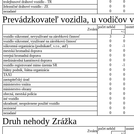
0
0
trolejbusové dráhové vozidlo - TR
0
0
železničné dráhové vozidlo - ZE
0
0
nezadané
Prevádzkovateľ vozidla, u vodičov 
počet nehôd
usmrt
Zvolen
+/-
vozidlo súkromné, nevyužívané na zárobkovú činnosť
3
2
0
0
vozidlo súkromné, využívané na zárobkovú činnosť
0
-1
súkromná organizácia (podnikateľ, s.r.o., atď)
0
0
mestská hromadná doprava
0
0
verejná hromadná doprava
0
0
medzinárodná kamiónová doprava
0
-1
vozidlo registrované mimo územia SR
0
0
štátny podnik, štátna organizácia
0
0
TAXI
0
0
zastupiteľský úrad
0
0
ministerstvo vnútra
0
0
ministerstvo obrany
0
0
obecná, mestská polícia
0
0
iné vozidlo
0
0
ukradnuté, neoprávnene použité vozidlo
0
0
nezistené
0
0
nezadané
Druh nehody Zrážka
počet nehôd
usmrt
Zvolen
+/-