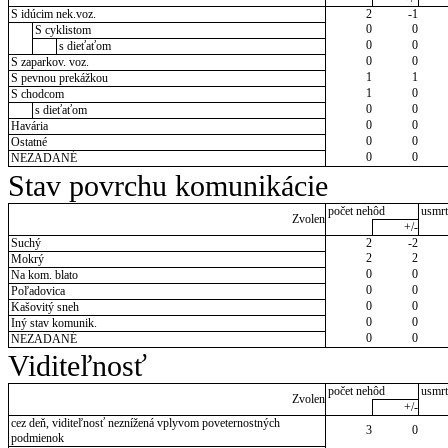
S idúcim nek.voz.
2
-1
0
0
S cyklistom
0
0
s dieťaťom
0
0
S zaparkov. voz.
1
1
S pevnou prekážkou
1
0
S chodcom
0
0
s dieťaťom
0
0
Havária
0
0
Ostatné
0
0
NEZADANÉ
Stav povrchu komunikácie
počet nehôd
usmrt
Zvolen
+/-
Suchý
2
-2
2
2
Mokrý
0
0
Na kom. blato
0
0
Poľadovica
0
0
Kašovitý sneh
0
0
Iný stav komunik.
0
0
NEZADANÉ
Viditeľnosť
počet nehôd
usmrt
Zvolen
+/-
cez deň, viditeľnosť neznížená vplyvom poveternostných
3
0
podmienok