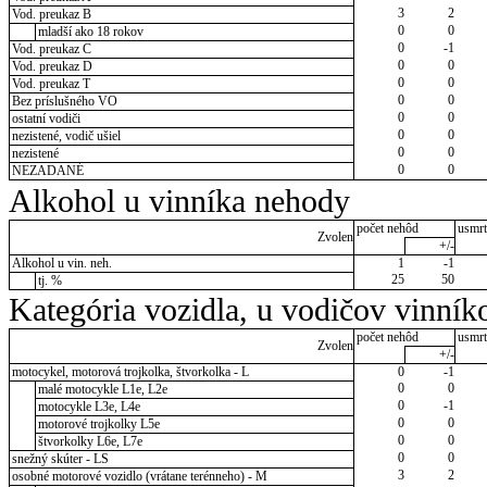
3
2
Vod. preukaz B
0
0
mladší ako 18 rokov
0
-1
Vod. preukaz C
0
0
Vod. preukaz D
0
0
Vod. preukaz T
0
0
Bez príslušného VO
0
0
ostatní vodiči
0
0
nezistené, vodič ušiel
0
0
nezistené
0
0
NEZADANÉ
Alkohol u vinníka nehody
počet nehôd
usmrt
Zvolen
+/-
Alkohol u vin. neh.
1
-1
25
50
tj. %
Kategória vozidla, u vodičov vinník
počet nehôd
usmrt
Zvolen
+/-
motocykel, motorová trojkolka, štvorkolka - L
0
-1
0
0
malé motocykle L1e, L2e
0
-1
motocykle L3e, L4e
0
0
motorové trojkolky L5e
0
0
štvorkolky L6e, L7e
0
0
snežný skúter - LS
3
2
osobné motorové vozidlo (vrátane terénneho) - M