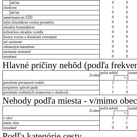
0
0
deťmi
1
0
chodcom
0
0
deťmi
0
0
zamestnancom SŽD
0
0
iným účastníkom cestnej premávky
0
0
závadou komunikácie
0
0
technickou závadou vozidla
0
0
lesnou zverou a domácimi zvieratami
0
0
iné zavinenie
0
0
odrazeným kameňom
0
0
zavinenie nezistené
0
0
nezadané
Hlavné príčiny nehôd (podľa frekven
počet nehôd
usmrt
Zvolen
+/-
porušenie povinnosti vodiča
2
1
1
1
nesprávny spôsob jazdy
1
0
porušenie osobitných ustanovení o chodcoch
Nehody podľa miesta - v/mimo obec
počet nehôd
usmrt
Zvolen
+/-
v obci
1
1
3
-1
mimo obec
0
0
nezadané
Podľa kategórie cesty